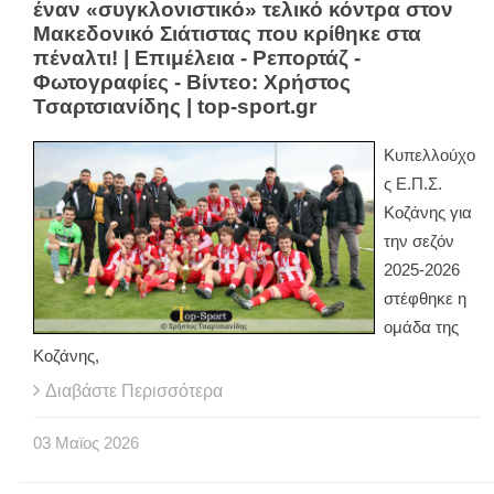
έναν «συγκλονιστικό» τελικό κόντρα στον
Μακεδονικό Σιάτιστας που κρίθηκε στα
πέναλτι! | Επιμέλεια - Ρεπορτάζ -
Φωτογραφίες - Βίντεο: Χρήστος
Τσαρτσιανίδης | top-sport.gr
Κυπελλούχο
ς Ε.Π.Σ.
Κοζάνης για
την σεζόν
2025-2026
στέφθηκε η
ομάδα της
Κοζάνης,
Διαβάστε Περισσότερα
03
Μαϊος
2026