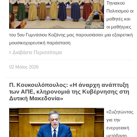
Τηνιακού
Πολιτισμού οι
μαθητές και
οι μαθήτριες
του 5ου Γυμνάσιου Κοζάνης μας παρουσιάσαν μια εξαιρετική
μουσικοχορευτική παράσταση
Διαβάστε Περισσότερα
02
Μαϊος
2026
Π. Κουκουλόπουλος: «Η άναρχη ανάπτυξη
των ΑΠΕ, κληρονομιά της Κυβέρνησης στη
Δυτική Μακεδονία»
«Συζητώντας
για την
ενεργειακή
μετάβαση,