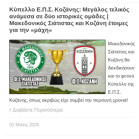
Κύπελλο Ε.Π.Σ. Κοζάνης: Μεγάλος τελικός
ανάμεσα σε δύο ιστορικές ομάδες |
Μακεδονικός Σιάτιστας και Κοζάνη έτοιμες
για την «μάχη»
Μακεδονικός
Σιάτιστας και
Κοζάνη θα
διεκδικήσουν
και το φετινό
Κύπελλο της
Ε.Π.Σ.
Κοζάνης, όπως ακριβώς είχε συμβεί την περσυνή χρονιά!
Διαβάστε Περισσότερα
01
Μαϊος
2026