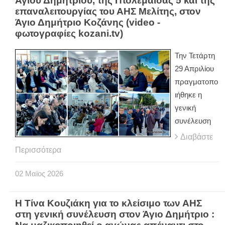
Αγίου Δημητρίου, της Πτολεμαΐδας 5 και της
επαναλειτουργίας του ΑΗΣ Μελίτης, στον
Άγιο Δημήτριο Κοζάνης (video -
φωτογραφίες kozani.tv)
Την Τετάρτη
29 Απριλίου
πραγματοπο
ιήθηκε η
γενική
συνέλευση
Διαβάστε
Περισσότερα
02
Μαϊος
2026
Η Τίνα Κουζιάκη για το κλείσιμο των ΑΗΣ
στη γενική συνέλευση στον Άγιο Δημήτριο :