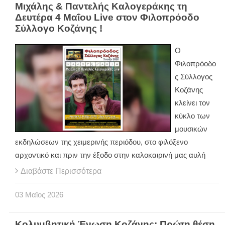
Μιχάλης & Παντελής Καλογεράκης τη
Δευτέρα 4 Μαΐου Live στον Φιλοπρόοδο
Σύλλογο Κοζάνης !
Ο
Φιλοπρόοδο
ς Σύλλογος
Κοζάνης
κλείνει τον
κύκλο των
μουσικών
εκδηλώσεων της χειμερινής περιόδου, στο φιλόξενο
αρχοντικό και πριν την έξοδο στην καλοκαιρινή μας αυλή
Διαβάστε Περισσότερα
03
Μαϊος
2026
Κολυμβητική Ένωση Κοζάνης: Πρώτη θέση