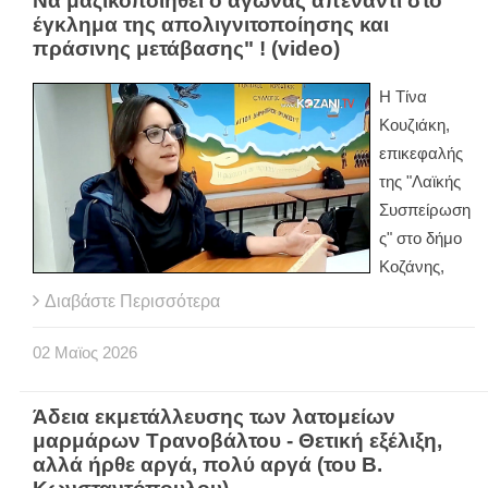
Να μαζικοποιηθεί ο αγώνας απέναντι στο
έγκλημα της απολιγνιτοποίησης και
πράσινης μετάβασης" ! (video)
Η Τίνα
Κουζιάκη,
επικεφαλής
της "Λαϊκής
Συσπείρωση
ς" στο δήμο
Κοζάνης,
Διαβάστε Περισσότερα
02
Μαϊος
2026
Άδεια εκμετάλλευσης των λατομείων
μαρμάρων Τρανοβάλτου - Θετική εξέλιξη,
αλλά ήρθε αργά, πολύ αργά (του Β.