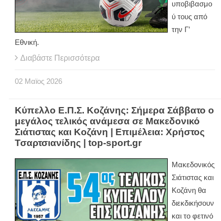
υποβιβασμο
ύ τους από
την Γ’
Εθνική.
Διαβάστε Περισσότερα
02
Μαϊος
2026
Κύπελλο Ε.Π.Σ. Κοζάνης: Σήμερα Σάββατο ο
μεγάλος τελικός ανάμεσα σε Μακεδονικό
Σιάτιστας και Κοζάνη | Επιμέλεια: Χρήστος
Τσαρτσιανίδης | top-sport.gr
Μακεδονικός
Σιάτιστας και
Κοζάνη θα
διεκδικήσουν
και το φετινό