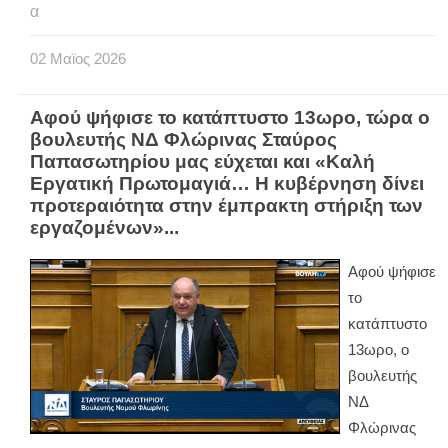
α
02
Μαϊος
2026
Αφού ψήφισε το κατάπτυστο 13ωρο, τώρα ο
βουλευτής ΝΔ Φλώρινας Σταύρος
Παπασωτηρίου μας εύχεται και «Καλή
Εργατική Πρωτομαγιά… Η κυβέρνηση δίνει
προτεραιότητα στην έμπρακτη στήριξη των
εργαζομένων»...
Αφού ψήφισε
το
κατάπτυστο
13ωρο, ο
βουλευτής
ΝΔ
Φλώρινας