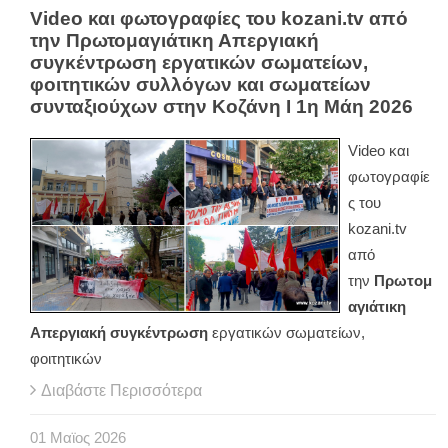
Video και φωτογραφίες του kozani.tv από
την Πρωτομαγιάτικη Απεργιακή
συγκέντρωση εργατικών σωματείων,
φοιτητικών συλλόγων και σωματείων
συνταξιούχων στην Κοζάνη Ι 1η Μάη 2026
Video και
φωτογραφίε
ς του
kozani.tv
από
την
Πρωτομ
αγιάτικη
Απεργιακή συγκέντρωση
εργατικών σωματείων,
φοιτητικών
Διαβάστε Περισσότερα
01
Μαϊος
2026