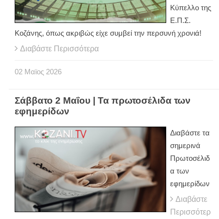
Κύπελλο της
Ε.Π.Σ.
Κοζάνης, όπως ακριβώς είχε συμβεί την περσυνή χρονιά!
Διαβάστε Περισσότερα
02
Μαϊος
2026
Σάββατο 2 Μαΐου | Τα πρωτοσέλιδα των
εφημερίδων
Διαβάστε τα
σημερινά
Πρωτοσέλιδ
α των
εφημερίδων
Διαβάστε
Περισσότερ