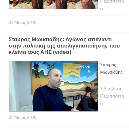
Περισσότερ
α
01
Μαϊος
2026
Σταύρος Μωυσιάδης: Αγώνας απέναντι
στην πολιτική της απολιγνιτοποίησης που
κλείνει τους ΑΗΣ (video)
Σταύρος
Μωυσιάδης:
Διαβάστε
Περισσότερ
α
01
Μαϊος
2026