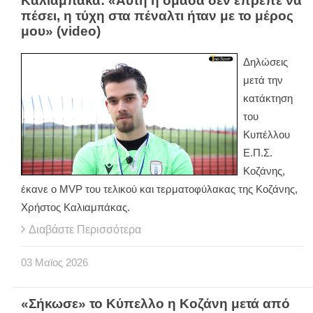
Καλιαμπάκα: «Αυτή η ομάδα δεν έπρεπε να
πέσει, η τύχη στα πέναλτι ήταν με το μέρος
μου» (video)
Δηλώσεις
μετά την
κατάκτηση
του
Κυπέλλου
Ε.Π.Σ.
Κοζάνης,
έκανε ο
MVP
του τελικού και τερματοφύλακας της Κοζάνης,
Χρήστος Καλιαμπάκας.
Διαβάστε Περισσότερα
03
Μαϊος
2026
«Σήκωσε» το Κύπελλο η Κοζάνη μετά από