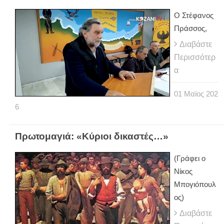
Ο Στέφανος
Πράσσος,
Διαβάστε
Περισσότερ
α
01
Μαϊος
202
6
Πρωτομαγιά: «Κύριοι δικαστές…»
(Γράφει ο
Νίκος
Μπογιόπουλ
ος)
Διαβάστε