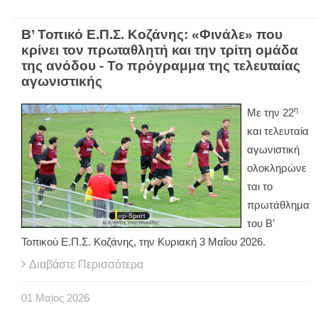
Β’ Τοπικό Ε.Π.Σ. Κοζάνης: «Φινάλε» που
κρίνει τον πρωταθλητή και την τρίτη ομάδα
της ανόδου - Το πρόγραμμα της τελευταίας
αγωνιστικής
η
Με την 22
και τελευταία
αγωνιστική
ολοκληρώνε
ται το
πρωτάθλημα
του Β’
Τοπικού Ε.Π.Σ. Κοζάνης, την Κυριακή 3 Μαΐου 2026.
Διαβάστε Περισσότερα
01
Μαϊος
2026