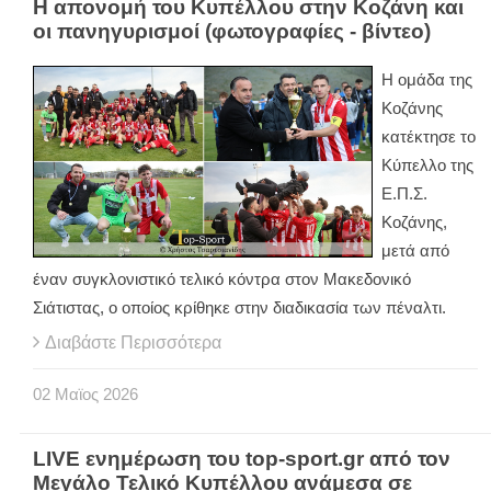
Η απονομή του Κυπέλλου στην Κοζάνη και
οι πανηγυρισμοί (φωτογραφίες - βίντεο)
Η ομάδα της
Κοζάνης
κατέκτησε το
Κύπελλο της
Ε.Π.Σ.
Κοζάνης,
μετά από
έναν συγκλονιστικό τελικό κόντρα στον Μακεδονικό
Σιάτιστας, ο οποίος κρίθηκε στην διαδικασία των πέναλτι.
Διαβάστε Περισσότερα
02
Μαϊος
2026
LIVE ενημέρωση του top-sport.gr από τον
Μεγάλο Τελικό Κυπέλλου ανάμεσα σε