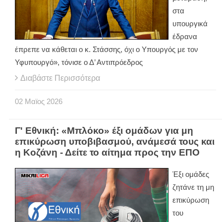
στα
υπουργικά
έδρανα
έπρεπε να κάθεται ο κ. Στάσσης, όχι ο Υπουργός με τον
Υφυπουργό», τόνισε ο Δ’ Αντιπρόεδρος
Διαβάστε Περισσότερα
02
Μαϊος
2026
Γ' Εθνική: «Μπλόκο» έξι ομάδων για μη
επικύρωση υποβιβασμού, ανάμεσά τους και
η Κοζάνη - Δείτε το αίτημα προς την ΕΠΟ
Έξι ομάδες
ζητάνε τη μη
επικύρωση
του