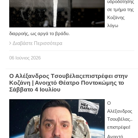
υδροδότησης
σε τμήμα της
Κοζάνης
λόγω
διαρροής, ως αργά το βράδυ.
Διαβάστε Περισσότερα
06
Ιούνιος
2026
Ο Αλέξανδρος Tσουβέλαςεπιστρέφει στην
Κοζάνη | Ανοιχτό Θέατρο Ποντοκώμης το
Σάββατο 4 Ιουλίου
Ο
Αλέξανδρος
Tσουβέλας..
επιστρέφει!
Ανοιχτό