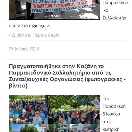
Παμμακεδον
ικό
Συλλαλητήρι
ο των Συνταξιούχων.
Διαβάστε Περισσότερα
05
Ιούνιος
2026
Πραγματοποιήθηκε στην Κοζάνη το
Παμμακεδονικό Συλλαλητήριο από τις
Συνταξιουχικές Οργανώσεις (φωτογραφίες -
βίντεο)
Την
Παρασκευή
5 Ιουνίου
στην
κεντρική