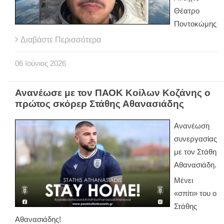
Θέατρο
Ποντοκώμης
Διαβάστε Περισσότερα
06
Ιούνιος
2026
Ανανέωσε με τον ΠΑΟΚ Κοίλων Κοζάνης ο
πρώτος σκόρερ Στάθης Αθανασιάδης
Ανανέωση
συνεργασίας
με τον Στάθη
Αθανασιάδη.
Μένει
«σπίτι» του ο
Στάθης
Αθανασιάδης!