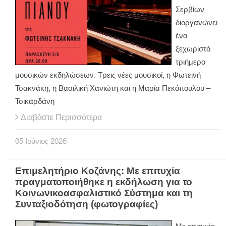
Σερβίων
διοργανώνει
ένα
ξεχωριστό
τριήμερο
μουσικών εκδηλώσεων. Τρεις νέες μουσικοί, η Φωτεινή
Τσακνάκη, η Βασιλική Χανιώτη και η Μαρία Πεκόπουλου –
Τσικαρδάνη
Διαβάστε Περισσότερα
05
Ιούνιος
2026
Επιμελητήριο Κοζάνης: Με επιτυχία
πραγματοποιήθηκε η εκδήλωση για το
Κοινωνικοασφαλιστικό Σύστημα και τη
Συνταξιοδότηση (φωτογραφίες)