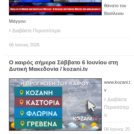
θάνατο του
Βασίλειου
Μάγγου:
Διαβάστε Περισσότερα
06
Ιούνιος
2026
Ο καιρός σήμερα Σάββατο 6 Ιουνίου στη
Δυτική Μακεδονία / kozani.tv
www.kozani.t
v
Διαβάστε
Περισσότερ
α
06
Ιούνιος
20