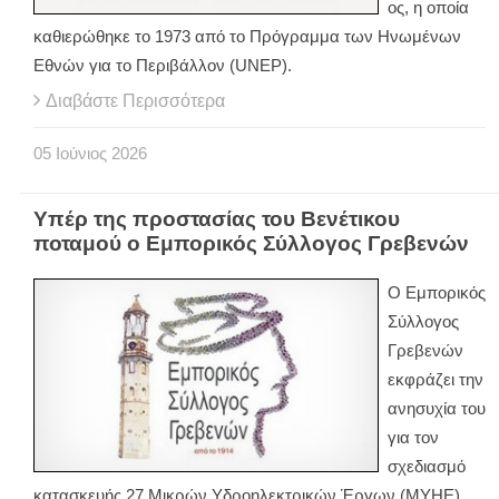
ος, η οποία
καθιερώθηκε το 1973 από το Πρόγραμμα των Ηνωμένων
Εθνών για το Περιβάλλον (UNEP).
Διαβάστε Περισσότερα
05
Ιούνιος
2026
Υπέρ της προστασίας του Βενέτικου
ποταμού ο Εμπορικός Σύλλογος Γρεβενών
Ο Εμπορικός
Σύλλογος
Γρεβενών
εκφράζει την
ανησυχία του
για τον
σχεδιασμό
κατασκευής 27 Μικρών Υδροηλεκτρικών Έργων (ΜΥΗΕ)