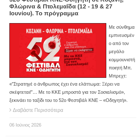
Φλώρινα & Πτολεμαΐδα (12 - 19 & 27
Ιουνίου). Το πρόγραμμα
Με σύνθημα
εμπνευσμέν
ο από τον
μεγάλο
κομμουνιστή
ποιητή Μπ.
Μπρεχτ:
«”Στρατηγέ ο άνθρωπος έχει ένα ελάττωμα: Ξέρει να
σκέφτεται!”… Με το ΚΚΕ μπροστά για τον Σοσιαλισμό»,
ξεκινάει το ταξίδι του το 52ο Φεστιβάλ ΚΝΕ – «Οδηγητή».
Διαβάστε Περισσότερα
06
Ιούνιος
2026