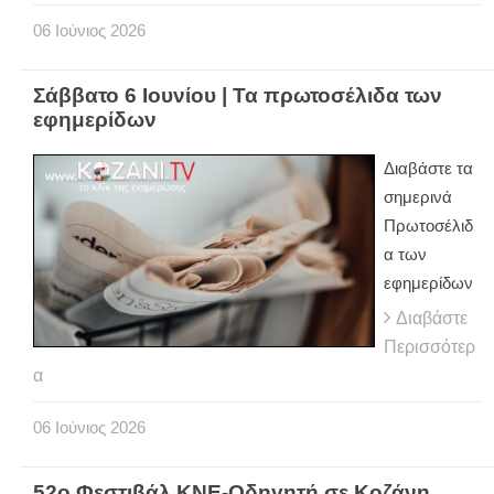
06
Ιούνιος
2026
Σάββατο 6 Ιουνίου | Τα πρωτοσέλιδα των
εφημερίδων
Διαβάστε τα
σημερινά
Πρωτοσέλιδ
α των
εφημερίδων
Διαβάστε
Περισσότερ
α
06
Ιούνιος
2026
52ο Φεστιβάλ ΚΝΕ-Οδηγητή σε Κοζάνη,