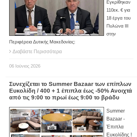
Εγκρίθηκαν
110εκ. € για
18 έργα του
Πυλώνα ΙΙΙ
στην
Περιφέρεια Δυτικής Μακεδονίας:
Διαβάστε Περισσότερα
06
Ιούνιος
2026
Συνεχίζεται το Summer Bazaar των επίπλων
Ευκολίδη / 400 + 1 έπιπλα έως -50% Ανοιχτά
από τις 9:00 το πρωί έως 9:00 το βράδυ
Summer
Bazaar -
Έπιπλα
Ευκολίδης !