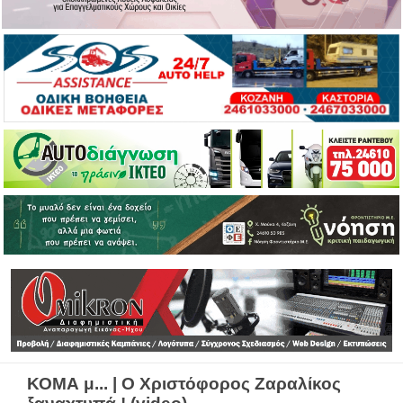
ΚΟΜΑ μ... | Ο Χριστόφορος Ζαραλίκος