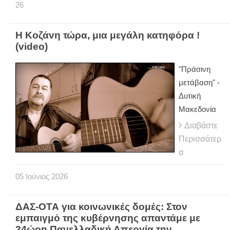
26
H Κοζάνη τώρα, μια μεγάλη κατηφόρα !
(video)
"Πράσινη
μετάβαση" -
Δυτική
Μακεδονία
Διαβάστε
Περισσότερ
α
05
Ιούνιος
2026
ΔΑΣ-ΟΤΑ για κοινωνικές δομές: Στον
εμπαιγμό της κυβέρνησης απαντάμε με
24ώρη Πανελλαδική Απεργία την