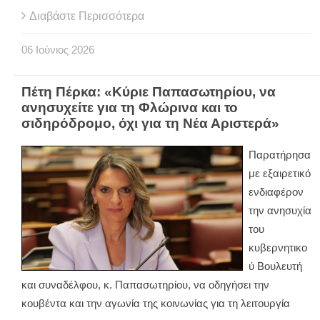
Διαβάστε Περισσότερα
06
Ιούνιος
2026
Πέτη Πέρκα: «Κύριε Παπασωτηρίου, να
ανησυχείτε για τη Φλώρινα και το
σιδηρόδρομο, όχι για τη Νέα Αριστερά»
Παρατήρησα
με εξαιρετικό
ενδιαφέρον
την ανησυχία
του
κυβερνητικο
ύ Βουλευτή
και συναδέλφου, κ. Παπασωτηρίου, να οδηγήσει την
κουβέντα και την αγωνία της κοινωνίας για τη λειτουργία