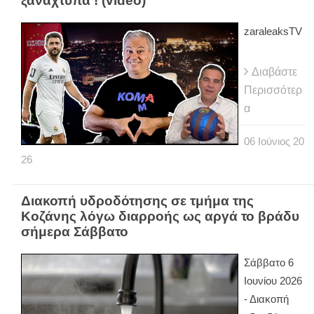
ξαναχτυπά ! (video)
zaraleaksTV
Διαβάστε
Περισσότερ
α
06
Ιούνιος
20
26
Διακοπή υδροδότησης σε τμήμα της
Κοζάνης λόγω διαρροής ως αργά το βράδυ
σήμερα Σάββατο
Σάββατο 6
Ιουνίου 2026
- Διακοπή