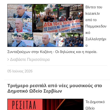
Βίντεο του
kozani.tv
από το
Παμμακεδον
ικό
Συλλαλητήρι
ο
Συνταξιούχων στην Κοζάνη - Οι δηλώσεις και η πορεία.
Διαβάστε Περισσότερα
05
Ιούνιος
2026
Τριήμερο ρεσιτάλ από νέες μουσικούς στο
Δημοτικό Ωδείο Σερβίων
Το Δημοτικό
Ωδείο