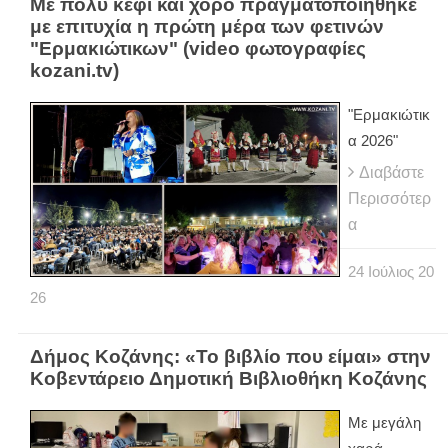
Με πολύ κέφι και χορό πραγματοποιήθηκε
με επιτυχία η πρώτη μέρα των φετινών
"Ερμακιώτικων" (video φωτογραφίες
kozani.tv)
"Ερμακιώτικ
α 2026"
Διαβάστε
Περισσότερ
α
24
Ιούλιος
20
26
Δήμος Κοζάνης: «Το βιβλίο που είμαι» στην
Κοβεντάρειο Δημοτική Βιβλιοθήκη Κοζάνης
Με μεγάλη