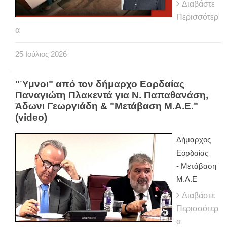
Διαβάστε
Περισσότερ
α
25
Ιούλιος
2026
"Ύμνοι" από τον δήμαρχο Εορδαίας
Παναγιώτη Πλακεντά για Ν. Παπαθανάση,
Άδωνι Γεωργιάδη & "Μετάβαση Μ.Α.Ε."
(video)
Δήμαρχος
Εορδαίας
-
Μετάβαση
Μ.Α.Ε
Διαβάστε
Περισσότερ
α