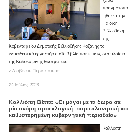
χαρά
πραγματοπο
ιήθηκε στην
Παιδική
Βιβλιοθήκη
της
Κοβενταρείου Δημοτικής Βιβλιοθήκης Κοζάνης το
εκπαιδευτικό εργαστήριο «Το βιβλίο που είμαι», στο πλαίσιο
της Καλοκαιρινής Εκστρατείας
Διαβάστε Περισσότερα
24
Ιούλιος
2026
Καλλιόπη Βέττα: «Οι μάγοι με τα δώρα σε
μία ακόμη προεκλογική, παραπλανητική και
καθυστερημένη κυβερνητική περιοδεία»
Καλλιόπη