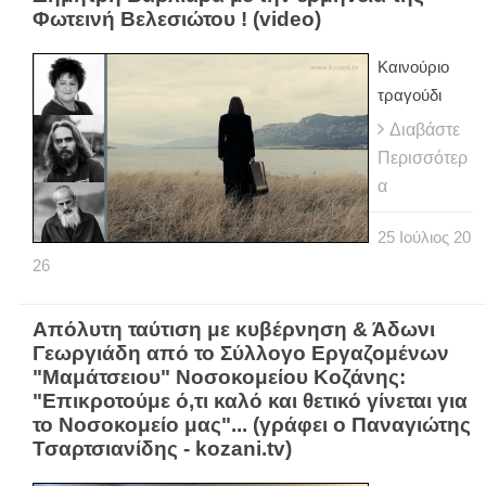
Φωτεινή Βελεσιώτου ! (video)
Καινούριο
τραγούδι
Διαβάστε
Περισσότερ
α
25
Ιούλιος
20
26
Απόλυτη ταύτιση με κυβέρνηση & Άδωνι
Γεωργιάδη από το Σύλλογο Εργαζομένων
"Μαμάτσειου" Νοσοκομείου Κοζάνης:
"Επικροτούμε ό,τι καλό και θετικό γίνεται για
το Νοσοκομείο μας"... (γράφει ο Παναγιώτης
Τσαρτσιανίδης - kozani.tv)