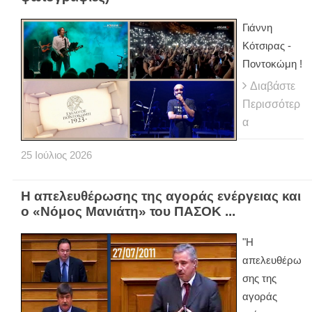
Γιάννη
Κότσιρας -
Ποντοκώμη !
Διαβάστε
Περισσότερ
α
25
Ιούλιος
2026
Η απελευθέρωσης της αγοράς ενέργειας και
ο «Νόμος Μανιάτη» του ΠΑΣΟΚ ...
"Η
απελευθέρω
σης της
αγοράς