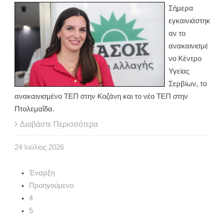
Σήμερα
εγκαινιάστηκ
αν το
ανακαινισμέ
νο Κέντρο
Υγείας
Σερβίων, το
ανακαινισμένο ΤΕΠ στην Κοζάνη και το νέο ΤΕΠ στην
Πτολεμαΐδα.
Διαβάστε Περισσότερα
24
Ιούλιος
2026
Έναρξη
Προηγούμενο
4
5