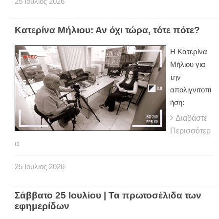
25
Ιούλιος
2026
Κατερίνα Μήλιου: Αν όχι τώρα, τότε πότε?
H Κατερίνα
Μήλιου για
την
απολιγνιτοπι
ήση:
Διαβάστε
Περισσότερ
α
25
Ιούλιος
2026
Σάββατο 25 Ιουλίου | Τα πρωτοσέλιδα των
εφημερίδων