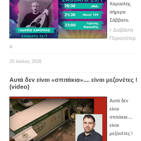
Χαρούλης
σήμερα
Σάββατο.
Διαβάστε
Περισσότερ
α
25
Ιούλιος
2026
Αυτά δεν είναι «σπιτάκια».... είναι μεζονέτες !
(video)
Αυτά δεν
είναι
σπιτάκια....
είναι
μεζονέτες !