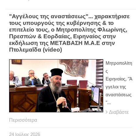
"Αγγέλους της αναστάσεως"... χαρακτήρισε
τους υπουργούς της κυβέρνησης & το
επιτελείο τους, ο Μητροπολίτης Φλωρίνης,
Πρεσπών & Εορδαίας, Ειρηναίος στην
εκδήλωση της ΜΕΤΑΒΑΣΗ Μ.Α.Ε στην
Πτολεμαΐδα (video)
Μητροπολίτη
ς
Ειρηναίος, "Ά
γγελοι της
αναστάσεως
"...
Διαβάστε
Περισσότερα
24
Ιούλιος
2026