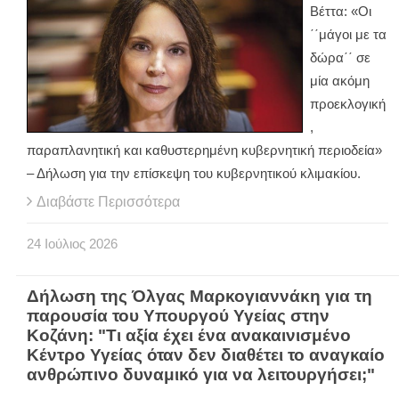
Βέττα: «Οι
΄΄μάγοι με τα
δώρα΄΄ σε
μία ακόμη
προεκλογική
,
παραπλανητική και καθυστερημένη κυβερνητική περιοδεία»
– Δήλωση για την επίσκεψη του κυβερνητικού κλιμακίου.
Διαβάστε Περισσότερα
24
Ιούλιος
2026
Δήλωση της Όλγας Μαρκογιαννάκη για τη
παρουσία του Υπουργού Υγείας στην
Κοζάνη: "Τι αξία έχει ένα ανακαινισμένο
Κέντρο Υγείας όταν δεν διαθέτει το αναγκαίο
ανθρώπινο δυναμικό για να λειτουργήσει;"