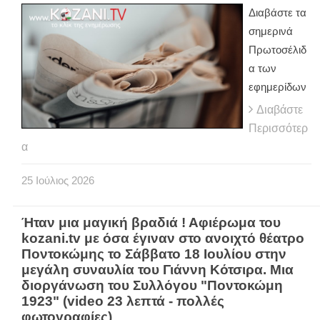
Διαβάστε τα
σημερινά
Πρωτοσέλιδ
α των
εφημερίδων
Διαβάστε
Περισσότερ
α
25
Ιούλιος
2026
Ήταν μια μαγική βραδιά ! Αφιέρωμα του
kozani.tv με όσα έγιναν στο ανοιχτό θέατρο
Ποντοκώμης το Σάββατο 18 Ιουλίου στην
μεγάλη συναυλία του Γιάννη Κότσιρα. Μια
διοργάνωση του Συλλόγου "Ποντοκώμη
1923" (video 23 λεπτά - πολλές
φωτογραφίες)