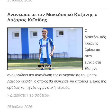
25
Ιούλιος
2026
Ανανέωσε με τον Μακεδονικό Κοζάνης ο
Λάζαρος Κεϊσίδης
Ο
Μακεδονικός
Κοζάνης
βρίσκεται
στην
ευχάριστη
θέση να
ανακοινώσει την ανανέωση της συνεργασίας του με τον
Λάζαρο Κεϊσίδη, ο οποίος θα συνεχίσει να αποτελεί μέλος της
ομάδας και τη νέα αγωνιστική περίοδο.
Διαβάστε Περισσότερα
25
Ιούλιος
2026