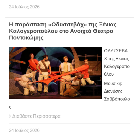
24
Ιούλιος
2026
Η παράσταση «Οδυσσεβάχ» της Ξένιας
Καλογεροπούλου στο Ανοιχτό Θέατρο
Ποντοκώμης
ΟΔΥΣΣΕΒΑ
Χ της Ξένιας
Καλογεροπο
ύλου
Μουσική:
Διονύσης
Σαββόπουλο
ς
Διαβάστε Περισσότερα
24
Ιούλιος
2026