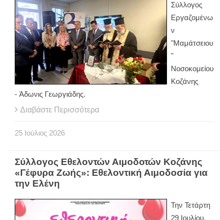
Σύλλογος
Εργαζομένω
ν
"Μαμάτσειου
"
Νοσοκομείου
Κοζάνης
- Άδωνις Γεωργιάδης.
Διαβάστε Περισσότερα
25
Ιούλιος
2026
Σύλλογος Εθελοντών Αιμοδοτών Κοζάνης
«Γέφυρα Ζωής»: Εθελοντική Αιμοδοσία για
την Ελένη
Την Τετάρτη
29 Ιουλίου,