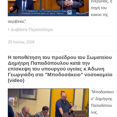
ενέργειας, η
πηγή του
κακού της
ακρίβειας".
Διαβάστε Περισσότερα
25
Ιούλιος
2026
Η τοποθέτηση του προέδρου του Σωματείου
Δημήτρη Παπαδόπουλου κατά την
επίσκεψη του υπουργού υγείας κ Άδωνη
Γεωργιάδη στο "Μποδοσάκειο" νοσοκομείο
(video)
"Μποδοσάκει
ο" Δημήτρης
Παπαδόπου
λος.