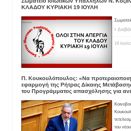
Σωματείο Ιδιωτικών Υπαλλήλων Ν. Κοζ
ΚΛΑΔΟΥ ΚΥΡΙΑΚΗ 19 ΙΟΥΛΗ
Σωματεί
Διαβά
18
Ιούλι
Π. Κουκουλόπουλος: «Να προτεραιοποιηθ
εφαρμογή της Ρήτρας Δίκαιης Μετάβασης
του Προγράμματος απασχόλησης για ανέ
Κοινοβο
Κουκουλ
τετελεσμ
του νέο