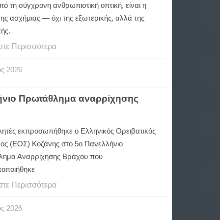
πό τη σύγχρονη ανθρωπιστική οπτική, είναι η
ης ασχήμιας — όχι της εξωτερικής, αλλά της
ής.
στε Περισσότερα
ος
2026
λήνιο Πρωτάθλημα αναρρίχησης
λητές εκπροσωπήθηκε ο Ελληνικός Ορειβατικός
ος (ΕΟΣ) Κοζάνης στο 5ο Πανελλήνιο
ημα Αναρρίχησης Βράχου που
οποιήθηκε
στε Περισσότερα
ος
2026