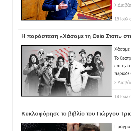
Διαβά
18
Ιούλι
Η παράσταση «Χάσαμε τη Θεία Στοπ» στ
Χάσαμε 
Το θεατ
επιτυχία
περιοδε
Διαβά
18
Ιούλι
Κυκλοφόρησε το βιβλίο του Γιώργου Τρ
Πράγματι