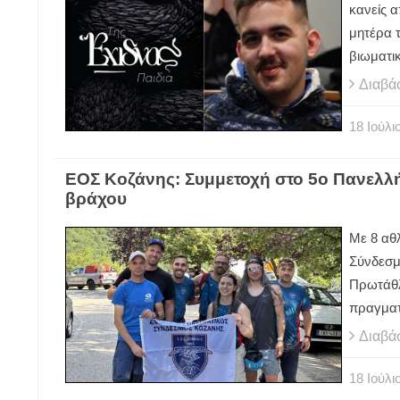
κανείς α
μητέρα τ
βιωματικ
Διαβά
18
Ιούλι
ΕΟΣ Κοζάνης: Συμμετοχή στο 5ο Πανελ
βράχου
Mε 8 αθ
Σύνδεσμ
Πρωτάθλ
πραγματ
Διαβά
18
Ιούλι