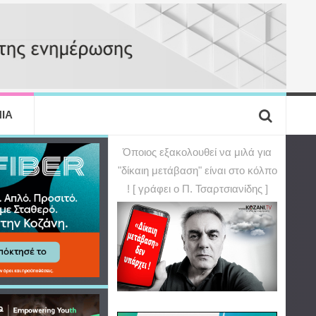
ΙΑ
Όποιος εξακολουθεί να μιλά για
"δίκαιη μετάβαση" είναι στο κόλπο
! [ γράφει ο Π. Τσαρτσιανίδης ]