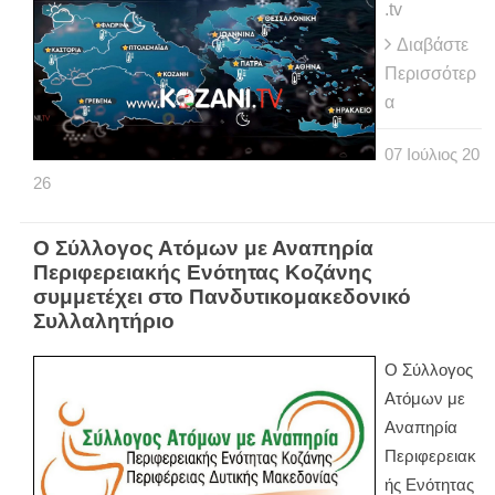
.tv
Διαβάστε
Περισσότερ
α
07
Ιούλιος
20
26
Ο Σύλλογος Ατόμων με Αναπηρία
Περιφερειακής Ενότητας Κοζάνης
συμμετέχει στο Πανδυτικομακεδονικό
Συλλαλητήριο
Ο Σύλλογος
Ατόμων με
Αναπηρία
Περιφερειακ
ής Ενότητας