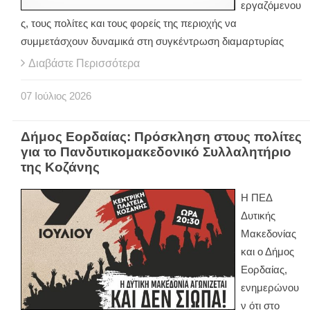
εργαζόμενου
ς, τους πολίτες και τους φορείς της περιοχής να
συμμετάσχουν δυναμικά στη συγκέντρωση διαμαρτυρίας
Διαβάστε Περισσότερα
07
Ιούλιος
2026
Δήμος Εορδαίας: Πρόσκληση στους πολίτες
για το Πανδυτικομακεδονικό Συλλαλητήριο
της Κοζάνης
Η ΠΕΔ
Δυτικής
Μακεδονίας
και ο Δήμος
Εορδαίας,
ενημερώνου
ν ότι στο