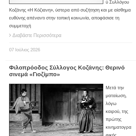
ύ Συλλόγου
Κοζάνης «Η Κόζιανη», ύστερα από συζήτηση και με αίσθημα
ευθύνης απέναντι στην τοπική κοινωνία, αποφάσισε τη
συμμετοχή
Διαβάστε Περισσότερα
07
Ιούλιος
2026
Φιλοπρόοδος Σύλλογος Κοζάνης: Θερινό
σινεμά «Γιοζίμπο»
Μετά την
ματαίωση,
λόγω
καιρού, της
πρώτης
κινηματογρα
φικής