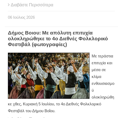
Διαβάστε Περισσότερα
06
Ιούλιος
2026
Δήμος Βοιου: Με απόλυτη επιτυχία
ολοκληρώθηκε το 4ο Διεθνές Φολκλορικό
Φεστιβάλ (φωτογραφίες)
Με τεράστια
επιτυχία και
μέσα σε
κλίμα
ενθουσιασμο
ύ
ολοκληρώθη
κε χθες, Κυριακή 5 Ιουλίου, το 4ο Διεθνές Φολκλορικό
Φεστιβάλ του Δήμου Βοΐου.