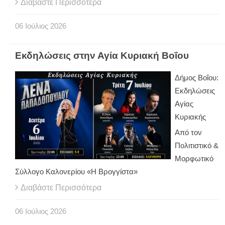
Διαβάστε Περισσότερα
06
Ιούλιος
2026
Εκδηλώσεις στην Αγία Κυριακή Βοΐου
Δήμος Βοΐου:
Εκδηλώσεις
Αγίας
Κυριακής
Από τον
Πολιτιστικό &
Μορφωτικό
Σύλλογο Καλονερίου «Η Βρογγίστα»
Διαβάστε Περισσότερα
06
Ιούλιος
2026