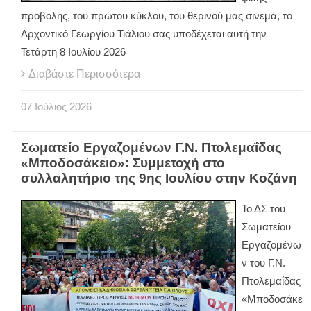
προβολής, του πρώτου κύκλου, του θερινού μας σινεμά, το
Αρχοντικό Γεωργίου Τιάλιου σας υποδέχεται αυτή την
Τετάρτη 8 Ιουλίου 2026
Διαβάστε Περισσότερα
07
Ιούλιος
2026
Σωματείο Εργαζομένων Γ.Ν. Πτολεμαΐδας
«Μποδοσάκειο»: Συμμετοχή στο
συλλαλητήριο της 9ης Ιουλίου στην Κοζάνη
Το ΔΣ του
Σωματείου
Εργαζομένω
ν του Γ.Ν.
Πτολεμαΐδας
«Μποδοσάκε