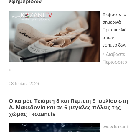
εφημερίδων
Διαβάστε τα
σημερινά
Πρωτοσέλιδ
α των
εφημερίδων
Διαβάστε
Περισσότερ
α
08
Ιούλιος
2026
Ο καιρός Τετάρτη 8 και Πέμπτη 9 Ιουλίου στη
Δ. Μακεδονία και σε 6 μεγάλες πόλεις της
χώρας Ι kozani.tv
www.kozani