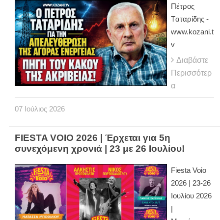
Πέτρος
Tαταρίδης -
www.kozani.t
v
Διαβάστε
Περισσότερ
α
07
Ιούλιος
2026
FIESTA VOIO 2026 | Έρχεται για 5η
συνεχόμενη χρονιά | 23 με 26 Ιουλίου!
Fiesta Voio
2026 | 23-26
Ιουλίου 2026
|