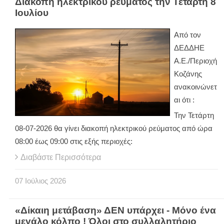
Διακοπή ηλεκτρικού ρεύματος την Τετάρτη 8
Ιουλίου
Από τον
ΔΕΔΔΗΕ
Α.Ε./Περιοχή
Κοζάνης
ανακοινώνετ
αι ότι :
Την Τετάρτη
08-07-2026 θα γίνει διακοπή ηλεκτρικού ρεύματος από ώρα
08:00 έως 09:00 στις εξής περιοχές:
Διαβάστε Περισσότερα
07
Ιούλιος
2026
«Δίκαιη μετάβαση» ΔΕΝ υπάρχει - Μόνο ένα
μεγάλο κόλπο ! Όλοι στο συλλαλητήριο