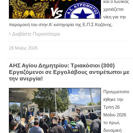
και ο Ιωνικός
χρειάζεται
νίκη για την
παραμονή του στην Α' κατηγορία της Ε.Π.Σ Κοζάνης.
Διαβάστε Περισσότερα
28
Μαϊος
2026
ΑΗΣ Αγίου Δημητρίου: Τριακόσιοι (300)
Εργαζόμενοι σε Εργολάβους αντιμέτωποι με
την ανεργία!
Πραγματοπο
ιήθηκε την
Τρίτη 26
Μαΐου 2026
το πρωί,
δυναμική