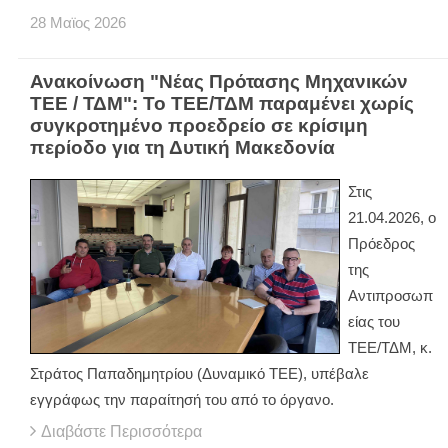
28
Μαϊος
2026
Ανακοίνωση "Νέας Πρότασης Μηχανικών
ΤΕΕ / ΤΔΜ": Το ΤΕΕ/ΤΔΜ παραμένει χωρίς
συγκροτημένο προεδρείο σε κρίσιμη
περίοδο για τη Δυτική Μακεδονία
Στις
21.04.2026, ο
Πρόεδρος
της
Αντιπροσωπ
είας του
ΤΕΕ/ΤΔΜ, κ.
Στράτος Παπαδημητρίου (Δυναμικό ΤΕΕ), υπέβαλε
εγγράφως την παραίτησή του από το όργανο.
Διαβάστε Περισσότερα