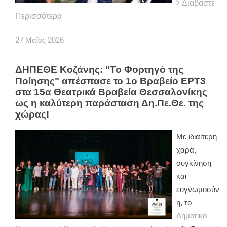
Διαβάστε
Περισσότερα
27
Μαϊος
2026
ΔΗΠΕΘΕ Κοζάνης: "Το Φορτηγό της
Ποίησης" απέσπασε το 1ο Βραβείο ΕΡΤ3
στα 15α Θεατρικά Βραβεία Θεσσαλονίκης
ως η καλύτερη παράσταση Δη.Πε.Θε. της
χώρας!
Με ιδιαίτερη
χαρά,
συγκίνηση
και
ευγνωμοσύν
η, το
Δημοτικό