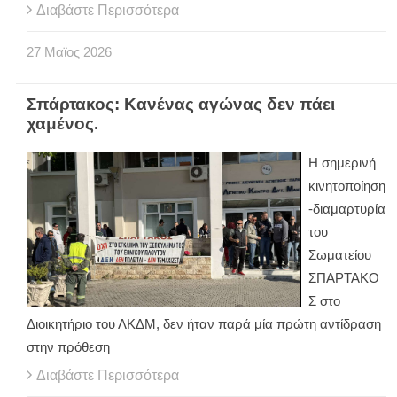
Διαβάστε Περισσότερα
27
Μαϊος
2026
Σπάρτακος: Κανένας αγώνας δεν πάει
χαμένος.
Η σημερινή
κινητοποίηση
-διαμαρτυρία
του
Σωματείου
ΣΠΑΡΤΑΚΟ
Σ στο
Διοικητήριο του ΛΚΔΜ, δεν ήταν παρά μία πρώτη αντίδραση
στην πρόθεση
Διαβάστε Περισσότερα