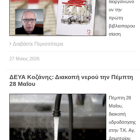
διοργανώνο
υν την
πρώτη
βιβλιοπαρου
σίαση
Διαβάστε Περισσότερα
27
Μαϊος
2026
ΔΕΥΑ Κοζάνης: Διακοπή νερού την Πέμπτη
28 Μαΐου
Πέμπτη 28
Μαΐου,
διακοπή
υδροδότησης
στην Τ.Κ. Αγ.
Δημητρίου