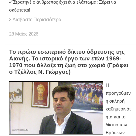
«"Στρατηγέ ο άνθρωπος έχει ένα ελάττωμα: Ξέρει να
σκέφτεται!
Διαβάστε Περισσότερα
28
Μαϊος
2026
Το πρώτο εσωτερικό δίκτυο ύδρευσης της
Αιανής. Το ιστορικό έργο των ετών 1969-
1970 που άλλαξε τη ζωή στο χωριό (Γράφει
ο Τζέλλος Ν. Γιώργος)
Η
προηγούμεν
η σκληρή
καθημερινότ
ητα και το
δίκτυο των
Βρύσεων -