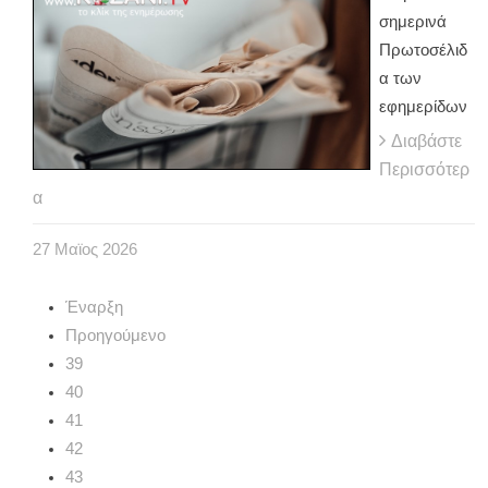
σημερινά
Πρωτοσέλιδ
α των
εφημερίδων
Διαβάστε
Περισσότερ
α
27
Μαϊος
2026
Έναρξη
Προηγούμενο
39
40
41
42
43