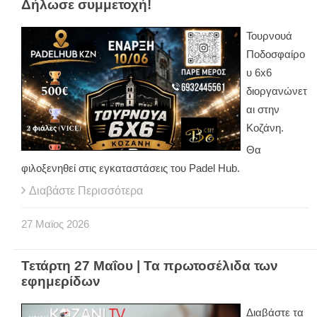
Δήλωσε συμμετοχή!
Τουρνουά
Ποδοσφαίρο
υ 6x6
διοργανώνετ
αι στην
Κοζάνη.
Θα
φιλοξενηθεί στις εγκαταστάσεις του Padel Hub.
Διαβάστε Περισσότερα
27
Μαϊος
2026
Τετάρτη 27 Μαΐου | Τα πρωτοσέλιδα των
εφημερίδων
Διαβάστε τα