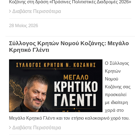
Κοζάνης στη δράση «Πράσινες Πολιτιστικές Διαδρομές 2026»
Διαβάστε Περισσότερα
28
Μαϊος
2026
Σύλλογος Κρητών Νομού Κοζάνης: Μεγάλο
Κρητικό Γλέντι
Ο Σύλλογος
Κρητών
Νομού
Κοζάνης σας
προσκαλεί
με ιδιαίτερη
χαρά στο
Μεγάλο Κρητικό Γλέντι και τον ετήσιο καλοκαιρινό χορό του.
Διαβάστε Περισσότερα