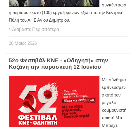
συγκέντρωσ
η περίπου εκατό (100) εργαζομένων έξω από την Κεντρική
Πύλη του ΑΗΣ Αγίου Δημητρίου.
Διαβάστε Περισσότερα
28
Μαϊος
2026
52ο Φεστιβάλ ΚΝΕ - «Οδηγητή» στην
Κοζάνη την παρασκευή 12 Ιουνίου
Με σύνθημα
εμπνευσμέν
ο από τον
μεγάλο
κομμουνιστή
ποιητή Μπ.
Μπρεχτ: