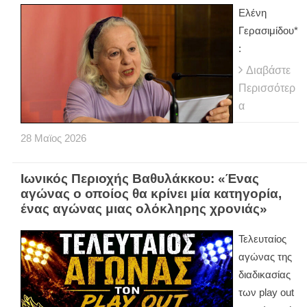
Ελένη
Γερασιμίδου*
:
Διαβάστε
Περισσότερ
α
28
Μαϊος
2026
Ιωνικός Περιοχής Βαθυλάκκου: «Ένας
αγώνας ο οποίος θα κρίνει μία κατηγορία,
ένας αγώνας μιας ολόκληρης χρονιάς»
Τελευταίος
αγώνας της
διαδικασίας
των play out