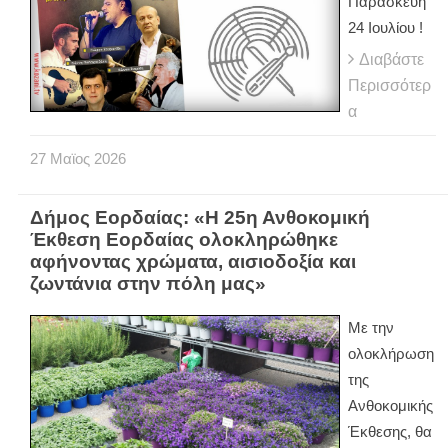
Παρασκευή
24 Ιουλίου !
Διαβάστε
Περισσότερ
α
27
Μαϊος
2026
Δήμος Εορδαίας: «Η 25η Ανθοκομική
Έκθεση Εορδαίας ολοκληρώθηκε
αφήνοντας χρώματα, αισιοδοξία και
ζωντάνια στην πόλη μας»
Με την
ολοκλήρωση
της
Ανθοκομικής
Έκθεσης, θα