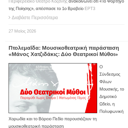
Περιφερειακό Θέατρο Κοζάνης
ανακοινώνει ότι «Το Φορτηγό
της Ποίησης», απέσπασε το 1ο Βραβείο
ΕΡΤ3
Διαβάστε Περισσότερα
27
Μαϊος
2026
Πτολεμαΐδα: Μουσικοθεατρική παράσταση
«Μάνος Χατζιδάκις: Δύο Θεατρικοί Μύθοι»
Ο
Σύνδεσμος
Φίλων
Μουσικής, το
Δημοτικό
Ωδείο, η
Πολυφωνική
Χορωδία και το Βόρειο Πεδίο παρουσιάζουν τη
μουσικοθεατρική παράσταση