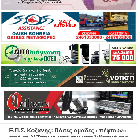
Ε.Π.Σ. Κοζάνης: Πόσες ομάδες «πέφτουν»