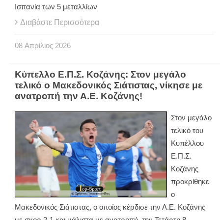
Ισπανία των 5 μεταλλίων
Διαβάστε Περισσότερα
08
Απρίλιος
2026
Κύπελλο Ε.Π.Σ. Κοζάνης: Στον μεγάλο
τελικό ο Μακεδονικός Σιάτιστας, νίκησε με
ανατροπή την Α.Ε. Κοζάνης!
Στον μεγάλο
τελικό του
Κυπέλλου
Ε.Π.Σ.
Κοζάνης
προκρίθηκε
ο
Μακεδονικός Σιάτιστας, ο οποίος κέρδισε την Α.Ε. Κοζάνης
με σκορ 2-1 και μάλιστα με ανατροπή, την Τετάρτη 8