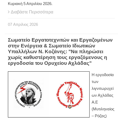
Κυριακή 5 Απριλίου 2026.
Διαβάστε Περισσότερα
07
Απρίλιος
2026
Σωματείο Εργατοτεχνιτών και Εργαζομένων
στην Ενέργεια & Σωματείο Ιδιωτικών
Υπαλλήλων Ν. Κοζάνης: "Να πληρώσει
χωρίς καθυστέρηση τους εργαζόμενους η
εργοδοσία του Ορυχείου Αχλάδας"
Η εργοδοσία
των
λιγνιτωρυχεί
ων Αχλάδας
Α.Ε
(Μυτιληναίος
– Ρόζας)