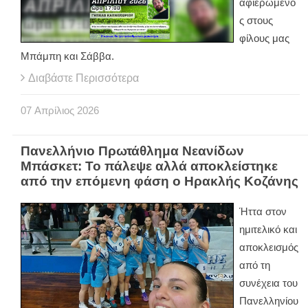
αφιερωμένο
ς στους
φίλους μας
Μπάμπη και Σάββα.
Διαβάστε Περισσότερα
07
Απρίλιος
2026
Πανελλήνιο Πρωτάθλημα Νεανίδων
Μπάσκετ: Το πάλεψε αλλά αποκλείστηκε
από την επόμενη φάση ο Ηρακλής Κοζάνης
Ήττα στον
ημιτελικό και
αποκλεισμός
από τη
συνέχεια του
Πανελληνίου