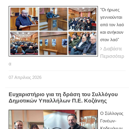
"Οι ήρωες
γεννιούνται
από τον λαό
και ανήκουν
στον λαό"
Διαβάστε
Περισσότερ
α
07
Απρίλιος
2026
Ευχαριστήριο για τη δράση του Συλλόγου
Δημοτικών Υπαλλήλων Π.Ε. Κοζάνης
Ο Σύλλογος
Γονέων-
Κηδεμόνων