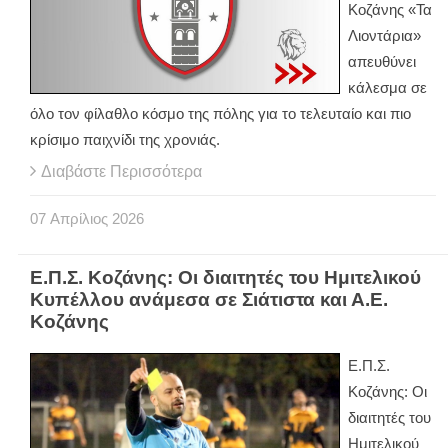
Κοζάνης «Τα
Λιοντάρια»
απευθύνει
κάλεσμα σε
όλο τον φίλαθλο κόσμο της πόλης για το τελευταίο και πιο
κρίσιμο παιχνίδι της χρονιάς.
Διαβάστε Περισσότερα
07
Απρίλιος
2026
Ε.Π.Σ. Κοζάνης: Οι διαιτητές του Ημιτελικού
Κυπέλλου ανάμεσα σε Σιάτιστα και Α.Ε.
Κοζάνης
Ε.Π.Σ.
Κοζάνης: Οι
διαιτητές του
Ημιτελικού