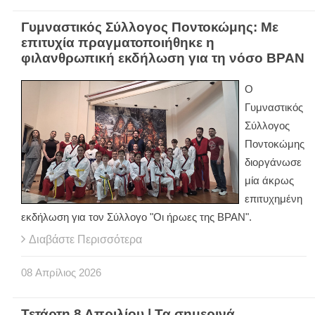
Γυμναστικός Σύλλογος Ποντοκώμης: Με
επιτυχία πραγματοποιήθηκε η
φιλανθρωπική εκδήλωση για τη νόσο BPAN
Ο
Γυμναστικός
Σύλλογος
Ποντοκώμης
διοργάνωσε
μία άκρως
επιτυχημένη
εκδήλωση για τον Σύλλογο "Οι ήρωες της BPAN".
Διαβάστε Περισσότερα
08
Απρίλιος
2026
Τετάρτη 8 Απριλίου | Τα σημερινά