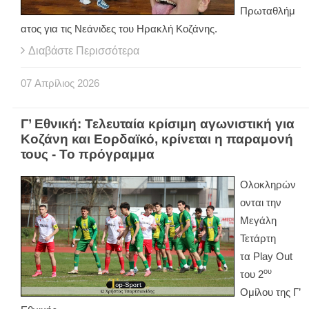
Πρωταθλήμ
ατος για τις Νεάνιδες του Ηρακλή Κοζάνης.
Διαβάστε Περισσότερα
07
Απρίλιος
2026
Γ’ Εθνική: Τελευταία κρίσιμη αγωνιστική για
Κοζάνη και Εορδαϊκό, κρίνεται η παραμονή
τους - Το πρόγραμμα
Ολοκληρών
ονται την
Μεγάλη
Τετάρτη
τα
Play
Out
ου
του 2
Ομίλου της Γ’