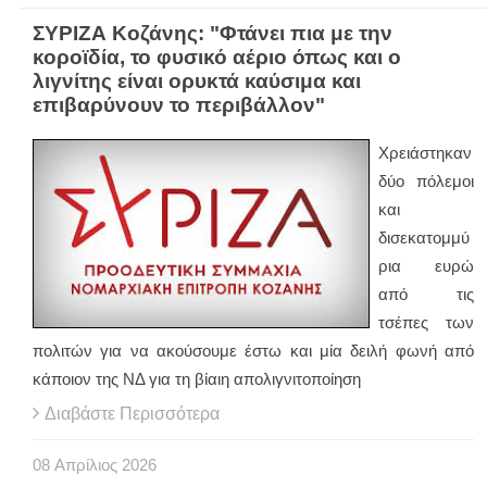
ΣΥΡΙΖΑ Κοζάνης: "Φτάνει πια με την
κοροϊδία, το φυσικό αέριο όπως και ο
λιγνίτης είναι ορυκτά καύσιμα και
επιβαρύνουν το περιβάλλον"
Χρειάστηκαν
δύο πόλεμοι
και
δισεκατομμύ
ρια ευρώ
από τις
τσέπες των
πολιτών για να ακούσουμε έστω και μία δειλή φωνή από
κάποιον της ΝΔ για τη βίαιη απολιγνιτοποίηση
Διαβάστε Περισσότερα
08
Απρίλιος
2026