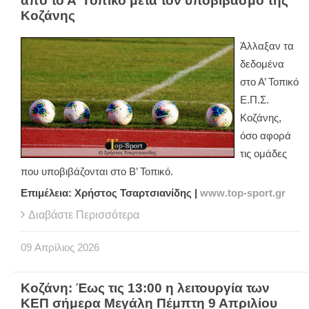
από το Α’ Τοπικό μετά τον υποβιβασμό της
Κοζάνης
Άλλαξαν τα
δεδομένα
στο Α’ Τοπικό
Ε.Π.Σ.
Κοζάνης,
όσο αφορά
τις ομάδες
που υποβιβάζονται στο Β’ Τοπικό.
Επιμέλεια: Χρήστος Τσαρτσιανίδης |
www
.
top
-
sport
.
gr
Διαβάστε Περισσότερα
09
Απρίλιος
2026
Κοζάνη: Έως τις 13:00 η λειτουργία των
ΚΕΠ σήμερα Μεγάλη Πέμπτη 9 Απριλίου