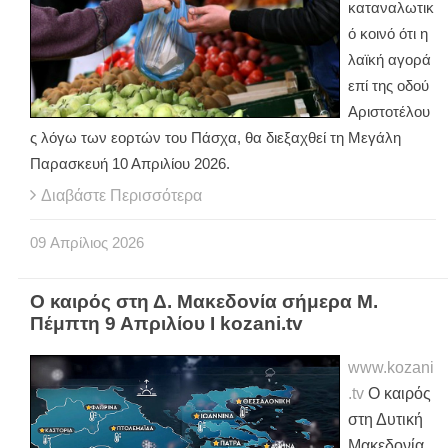
καταναλωτικ
ό κοινό ότι η
λαϊκή αγορά
επί της οδού
Αριστοτέλου
ς λόγω των εορτών του Πάσχα, θα διεξαχθεί τη Μεγάλη
Παρασκευή 10 Απριλίου 2026.
Διαβάστε Περισσότερα
09
Απρίλιος
2026
Ο καιρός στη Δ. Μακεδονία σήμερα Μ.
Πέμπτη 9 Απριλίου Ι kozani.tv
www.kozani
.tv
Ο καιρός
στη Δυτική
Μακεδονία