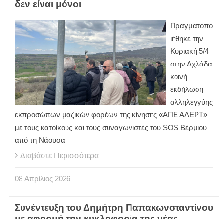
δεν είναι μόνοι
Πραγματοπο
ιήθηκε την
Κυριακή 5/4
στην Αχλάδα
κοινή
εκδήλωση
αλληλεγγύης
εκπροσώπων μαζικών φορέων της κίνησης «ΑΠΕ ΑΛΕΡΤ»
με τους κατοίκους και τους συναγωνιστές του SOS Βέρμιου
από τη Νάουσα.
Διαβάστε Περισσότερα
08
Απρίλιος
2026
Συνέντευξη του Δημήτρη Παπακωνσταντίνου
με αφορμή την κυκλοφορία της νέας