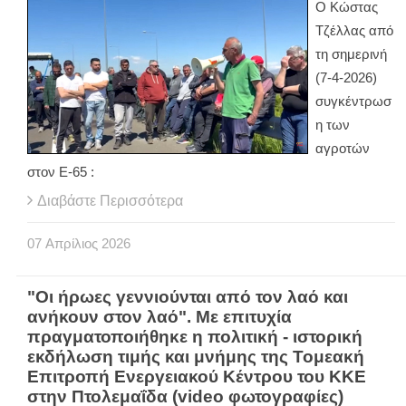
Ο Κώστας
Τζέλλας από
τη σημερινή
(7-4-2026)
συγκέντρωσ
η των
αγροτών
στον Ε-65 :
Διαβάστε Περισσότερα
07
Απρίλιος
2026
"Οι ήρωες γεννιούνται από τον λαό και
ανήκουν στον λαό". Με επιτυχία
πραγματοποιήθηκε η πολιτική - ιστορική
εκδήλωση τιμής και μνήμης της Τομεακή
Επιτροπή Ενεργειακού Κέντρου του ΚΚΕ
στην Πτολεμαΐδα (video φωτογραφίες)