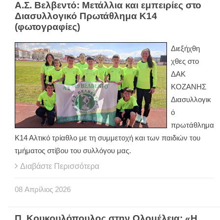
Α.Σ. Βελβεντό: Μετάλλια και εμπειρίες στο
Διασυλλογικό Πρωτάθλημα Κ14
(φωτογραφίες)
Διεξήχθη
χθες στο
ΔΑΚ
ΚΟΖΑΝΗΣ
Διασυλλογικ
ό
πρωτάθλημα
Κ14 Αλτικό τρίαθλο με τη συμμετοχή και των παιδιών του
τμήματος στίβου του συλλόγου μας.
Διαβάστε Περισσότερα
08
Απρίλιος
2026
Π. Κουκουλόπουλος στην Ολομέλεια: «Η