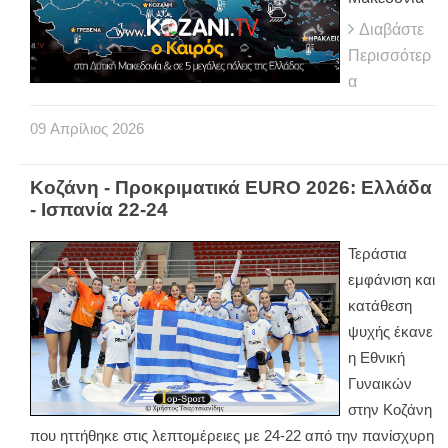
Διαβάστε
Περισσότερ
α
09
Απρίλιος
2026
Κοζάνη - Προκριματικά EURO 2026: Ελλάδα
- Ισπανία 22-24
Τεράστια
εμφάνιση και
κατάθεση
ψυχής έκανε
η Εθνική
Γυναικών
στην Κοζάνη
που ηττήθηκε στις λεπτομέρειες με 24-22 από την πανίσχυρη