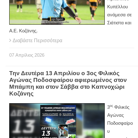
Κυπέλλου
ανάμεσα σε
Σιάτιστα και
Α.Ε. Κοζάνης.
Διαβάστε Περισσότερα
07
Απρίλιος
2026
Την Δευτέρα 13 Απριλίου ο 3ος Φιλικός
Αγώνας Ποδοσφαίρου αφιερωμένος στον
Μπάμπη και στον Σάββα στο Καπνοχώρι
Κοζάνης
ος
3
Φιλικός
Αγώνας
Ποδοσφαίρο
υ