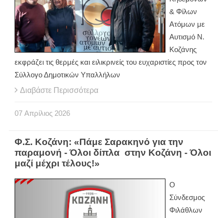
& Φίλων
Ατόμων με
Αυτισμό Ν.
Κοζάνης
εκφράζει τις θερμές και ειλικρινείς του ευχαριστίες προς τον
Σύλλογο Δημοτικών Υπαλλήλων
Διαβάστε Περισσότερα
07
Απρίλιος
2026
Φ.Σ. Κοζάνη: «Πάμε Σαρακηνό για την
παραμονή - Όλοι δίπλα στην Κοζάνη - Όλοι
μαζί μέχρι τέλους!»
Ο
Σύνδεσμος
Φιλάθλων