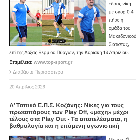
έδρας νίκη
με σκορ 0-4
πήρε η
ομάδα του
Μακεδονικού
Σιάτιστας,
επί της Δόξας Βερμίου Πύργων, την Κυριακή 19 Απριλίου.
Επιμέλεια:
www
.
top
-
sport
.
gr
Διαβάστε Περισσότερα
20
Απρίλιος
2026
Α’ Τοπικό Ε.Π.Σ. Κοζάνης: Νίκες για τους
πρωτοπόρους των Play Off, «μάχη» μέχρι
τέλους στα Play Out - Τα αποτελέσματα, η
βαθμολογία και η επόμενη αγωνιστική
η
Με την 2