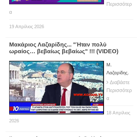
Περισσότερ
α
19
Απρίλιος
2026
Μακάριος Λαζαρίδης... "Ήταν πολύ
ωραίος… βεβαίως βεβαίως" !!! (VIDEO)
Μ.
Λαζαρίδης.
Διαβάστε
Περισσότερ
α
18
Απρίλιος
2026