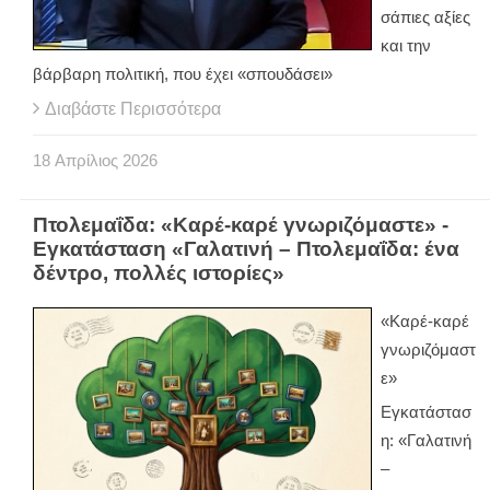
σάπιες αξίες
και την
βάρβαρη πολιτική, που έχει «σπουδάσει»
Διαβάστε Περισσότερα
18
Απρίλιος
2026
Πτολεμαΐδα: «Καρέ-καρέ γνωριζόμαστε» -
Εγκατάσταση «Γαλατινή – Πτολεμαΐδα: ένα
δέντρο, πολλές ιστορίες»
«Καρέ-καρέ
γνωριζόμαστ
ε»
Εγκατάστασ
η: «Γαλατινή
–