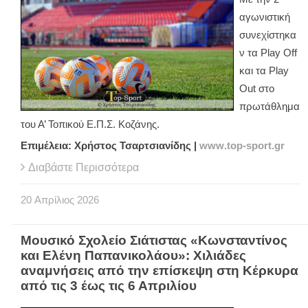
αγωνιστική
συνεχίστηκα
ν τα
Play
Off
και τα
Play
Out
στο
πρωτάθλημα
του Α’ Τοπικού Ε.Π.Σ. Κοζάνης.
Επιμέλεια: Χρήστος Τσαρτσιανίδης |
www
.
top
-
sport
.
gr
Διαβάστε Περισσότερα
20
Απρίλιος
2026
Μουσικό Σχολείο Σιάτιστας «Κωνσταντίνος
και Ελένη Παπανικολάου»: Χιλιάδες
αναμνήσεις από την επίσκεψη στη Κέρκυρα
από τις 3 έως τις 6 Απριλίου