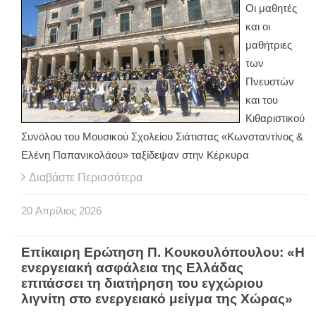
Οι μαθητές
και οι
μαθήτριες
των
Πνευστών
και του
Κιθαριστικού
Συνόλου του Μουσικού Σχολείου Σιάτιστας «Κωνσταντίνος &
Ελένη Παπανικολάου» ταξίδεψαν στην Κέρκυρα
Διαβάστε Περισσότερα
20
Απρίλιος
2026
Επίκαιρη Ερώτηση Π. Κουκουλόπουλου: «Η
ενεργειακή ασφάλεια της Ελλάδας
επιτάσσει τη διατήρηση του εγχώριου
λιγνίτη στο ενεργειακό μείγμα της Χώρας»