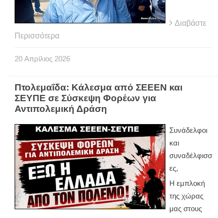
Διαβάστε
Περισσότερα
20
Απρίλιος
2026
Πτολεμαΐδα: Κάλεσμα από ΣΕΕΕΝ και
ΣΕΥΠΕ σε Σύσκεψη Φορέων για
Αντιπολεμική Δράση
Συνάδελφοι
και
συναδέλφισσ
ες,
Η εμπλοκή
της χώρας
μας στους