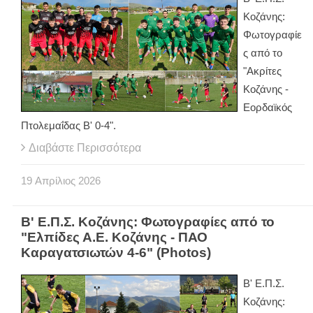
Κοζάνης:
Φωτογραφίε
ς από το
"Ακρίτες
Κοζάνης -
Εορδαϊκός
Πτολεμαΐδας Β' 0-4".
Διαβάστε Περισσότερα
19
Απρίλιος
2026
Β' Ε.Π.Σ. Κοζάνης: Φωτογραφίες από το
"Ελπίδες Α.Ε. Κοζάνης - ΠΑΟ
Καραγατσιωτών 4-6" (Photos)
Β' Ε.Π.Σ.
Κοζάνης: