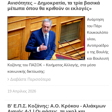
Ανισότητες – Δημοκρατία, τα τρία βασικά
μέτωπα όπου θα κριθούν οι εκλογές»
Ανάρτηση
του Πάρι
Κουκουλόπο
υλου,
Αντιπροέδρο
υ της Βουλής
και Βουλευτή
Κοζάνης του ΠΑΣΟΚ – Κινήματος Αλλαγής, στα μέσα
κοινωνικής δικτύωσης:
Διαβάστε Περισσότερα
19
Απρίλιος
2026
Β' Ε.Π.Σ. Κοζάνης: Α.Ο. Κρόκου - Αλιάκμων
Αιανής 4-1 | Οι φάσεις, τα γκολ και