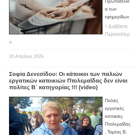
Πρωτοσέλιδ
α των
εφημερίδων
Διαβάστε
Περισσότερ
α
20
Απρίλιος
2026
Σοφία Δενεσίδου: Οι κάτοικοι των παλιών
εργατικών κατοικιών Πτολεμαΐδας δεν είναι
πολίτες Β΄ κατηγορίας !!! (video)
Παλιές
εργατικές
κατοικίες
Πτολεμαΐδας
, Τομέας Β.