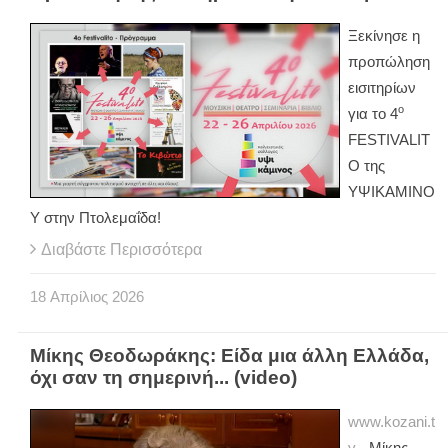
Ξεκίνησε η
προπώληση
εισιτηρίων
ο
για το 4
FESTIVALIT
O της
ΥΨΙΚΑΜΙΝΟ
Υ στην Πτολεμαΐδα!
Διαβάστε Περισσότερα
18
Απρίλιος
2026
Μίκης Θεοδωράκης: Είδα μια άλλη Ελλάδα,
όχι σαν τη σημερινή... (video)
www.kozani.t
v
- Μίκης