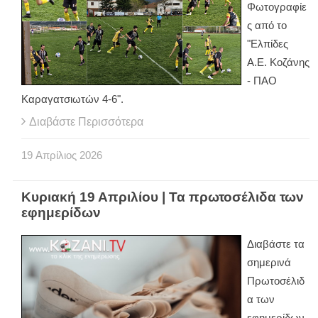
Φωτογραφίε
ς από το
"Ελπίδες
Α.Ε. Κοζάνης
- ΠΑΟ
Καραγατσιωτών 4-6".
Διαβάστε Περισσότερα
19
Απρίλιος
2026
Κυριακή 19 Απριλίου | Τα πρωτοσέλιδα των
εφημερίδων
Διαβάστε τα
σημερινά
Πρωτοσέλιδ
α των
εφημερίδων