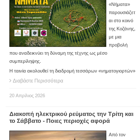
«Νήματα»
παρουσιάζετ
αι στο κοινό
της Κοζάνης,
με μια
προβολή
που αναδεικνύει τη δύναμη της τέχνης ως μέσο
συμπερίληψης.
Η ταινία ακολουθεί τη διαδρομή τεσσάρων «νηματογιορτών»
Διαβάστε Περισσότερα
20
Απρίλιος
2026
Διακοπή ηλεκτρικού ρεύματος την Τρίτη και
το Σάββατο - Ποιες περιοχές αφορά
Από τον