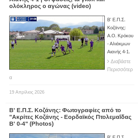
ολόκληρος ο αγώνας (video)
Β' Ε.Π.Σ.
Κοζάνης:
Α.Ο. Κρόκου
- Αλιάκμων
Αιανής 4-1.
Διαβάστε
Περισσότερ
α
19
Απρίλιος
2026
Β' Ε.Π.Σ. Κοζάνης: Φωτογραφίες από το
"Ακρίτες Κοζάνης - Εορδαϊκός Πτολεμαΐδας
Β' 0-4" (Photos)
Β' Ε.Π.Σ.