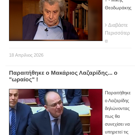
Θεοδωράκης
Διαβάστε
Περισσότερ
α
18
Απρίλιος
2026
Παραιτήθηκε ο Μακάριος Λαζαρίδης... ο
"ωραίος" !
Παραιτήθηκε
ο Λαζαρίδης
δηλώνοντας
πως θα
συνεχίσει να
υπηρετεί τις