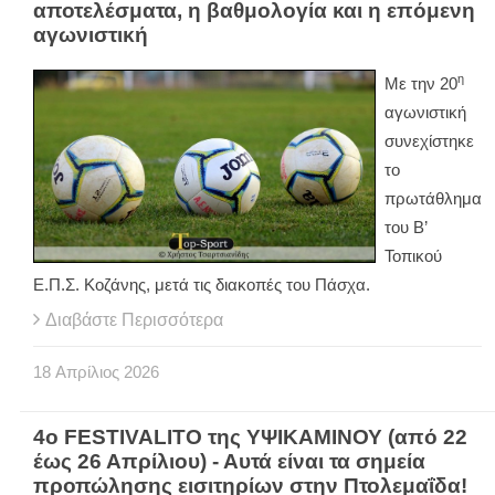
αποτελέσματα, η βαθμολογία και η επόμενη
αγωνιστική
η
Με την 20
αγωνιστική
συνεχίστηκε
το
πρωτάθλημα
του Β’
Τοπικού
Ε.Π.Σ. Κοζάνης, μετά τις διακοπές του Πάσχα.
Διαβάστε Περισσότερα
18
Απρίλιος
2026
4ο FESTIVALITO της ΥΨΙΚΑΜΙΝΟΥ (από 22
έως 26 Απρίλιου) - Αυτά είναι τα σημεία
προπώλησης εισιτηρίων στην Πτολεμαΐδα!