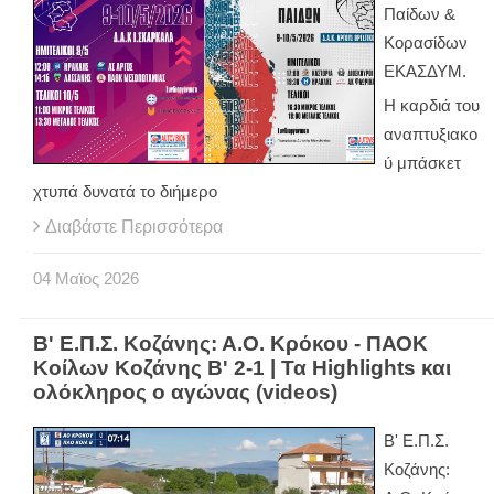
Παίδων &
Κορασίδων
ΕΚΑΣΔΥΜ.
Η καρδιά του
αναπτυξιακο
ύ μπάσκετ
χτυπά δυνατά το διήμερο
Διαβάστε Περισσότερα
04
Μαϊος
2026
Β' Ε.Π.Σ. Κοζάνης: Α.Ο. Κρόκου - ΠΑΟΚ
Κοίλων Κοζάνης Β' 2-1 | Τα Highlights και
ολόκληρος ο αγώνας (videos)
Β' Ε.Π.Σ.
Κοζάνης: