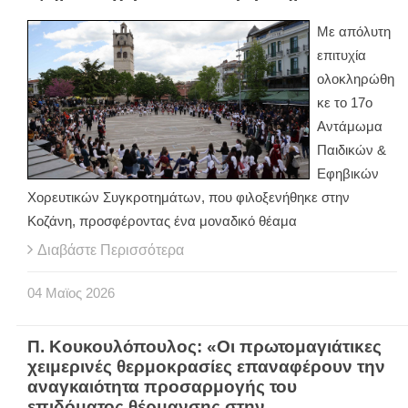
Με απόλυτη
επιτυχία
ολοκληρώθη
κε το 17ο
Αντάμωμα
Παιδικών &
Εφηβικών
Χορευτικών Συγκροτημάτων, που φιλοξενήθηκε στην
Κοζάνη, προσφέροντας ένα μοναδικό θέαμα
Διαβάστε Περισσότερα
04
Μαϊος
2026
Π. Κουκουλόπουλος: «Οι πρωτομαγιάτικες
χειμερινές θερμοκρασίες επαναφέρουν την
αναγκαιότητα προσαρμογής του
επιδόματος θέρμανσης στην