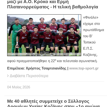
μαζί με Α.Ο. Κρόκο και Ερμή
Πλατανορρεύματος - Η τελική βαθμολογία
«Φινάλε»
είχαμε στο
πρωτάθλημα
του Β’
Τοπικού
Ε.Π.Σ.
Κοζάνης,
η
αφού πραγματοποιήθηκε η 22
και τελευταία αγωνιστική.
Επιμέλεια: Χρήστος Τσαρτσιανίδης |
www.top-sport.gr
Διαβάστε Περισσότερα
04
Μαϊος
2026
Με 40 αθλητές συμμετείχε ο Σύλλογος
Δρομέων Υγείας Κοζάνης στον «1ο αγώνα