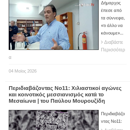
Δήμαρχος
έπεσε από
τα σύννεφα,
«τι άλλο να
κάνουμε»...
Διαβάστε
Περισσότερ
α
04
Μαϊος
2026
Περιδιαβάζοντας Νο11: Χιλιαστικοί αγώνες
και κοινοτικός μεσσιανισμός κατά το
Μεσαίωνα | του Παύλου Μουρουζίδη
Περιδιαβάζο
ντας Νο11: