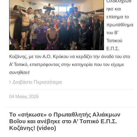
Ολοκληρώθ
ηκε και
επίσημα το
πρωτάθλημα
του Β’
Τοπικού
Ε.Π.Σ.
Κοζάνης, με τον Α.Ο. Κρόκου να κερδίζει την άνοδό του στο
Α’ Τοπικό, επιστρέφοντας στην κατηγορία που τον είχαμε
συνηθίσει!
Διαβάστε Περισσότερα
04
Μαϊος
2026
Το «σήκωσε» ο Πρωταθλητής Αλιάκμων
Βοΐου και ανέβηκε στο Α’ Τοπικό Ε.Π.Σ.
Κοζάνης! (video)