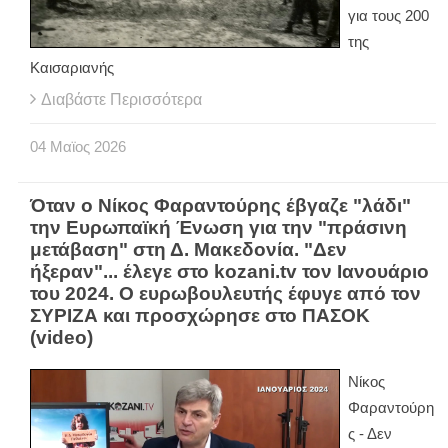
για τους 200
της
Καισαριανής
Διαβάστε Περισσότερα
04
Μαϊος
2026
Όταν ο Νίκος Φαραντούρης έβγαζε "λάδι"
την Ευρωπαϊκή Ένωση για την "πράσινη
μετάβαση" στη Δ. Μακεδονία. "Δεν
ήξεραν"... έλεγε στο kozani.tv τον Ιανουάριο
του 2024. Ο ευρωβουλευτής έφυγε από τον
ΣΥΡΙΖΑ και προσχώρησε στο ΠΑΣΟΚ
(video)
Νίκος
Φαραντούρη
ς - Δεν