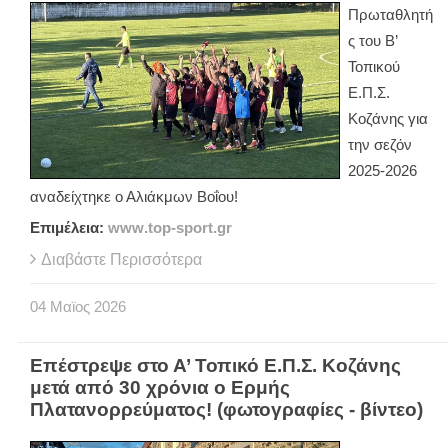
Πρωταθλητή
ς του Β’
Τοπικού
Ε.Π.Σ.
Κοζάνης για
την σεζόν
2025-2026
αναδείχτηκε ο Αλιάκμων Βοΐου!
Επιμέλεια:
www
.
top
-
sport
.
gr
Διαβάστε Περισσότερα
04
Μαϊος
2026
Επέστρεψε στο Α’ Τοπικό Ε.Π.Σ. Κοζάνης
μετά από 30 χρόνια ο Ερμής
Πλατανορρεύματος! (φωτογραφίες - βίντεο)