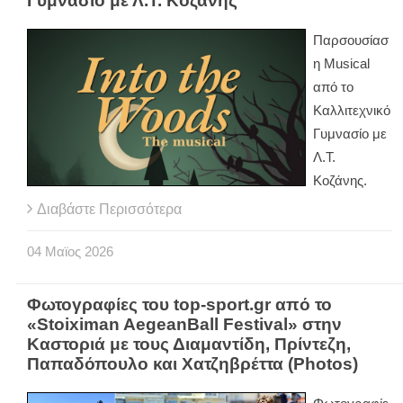
Γυμνασίο με Λ.Τ. Κοζάνης
Παρσουσίασ
η Musical
από το
Καλλιτεχνικό
Γυμνασίο με
Λ.Τ.
Κοζάνης.
Διαβάστε Περισσότερα
04
Μαϊος
2026
Φωτογραφίες του top-sport.gr από το
«Stoiximan AegeanBall Festival» στην
Καστοριά με τους Διαμαντίδη, Πρίντεζη,
Παπαδόπουλο και Χατζηβρέττα (Photos)