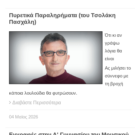
Πυρετικά Παραληρήματα (του Τσολάκη
Πασχάλη)
Ότι κι αν
γράψω
λόγια θα
είναι
Ας μιλήσει το
σύννεφο με
τη βροχή
κάποια λουλούδια θα φυτρώσουν.
Διαβάστε Περισσότερα
04
Μαϊος
2026
Εγγραφές στην Α' Γυμνασίου του Μουσικού