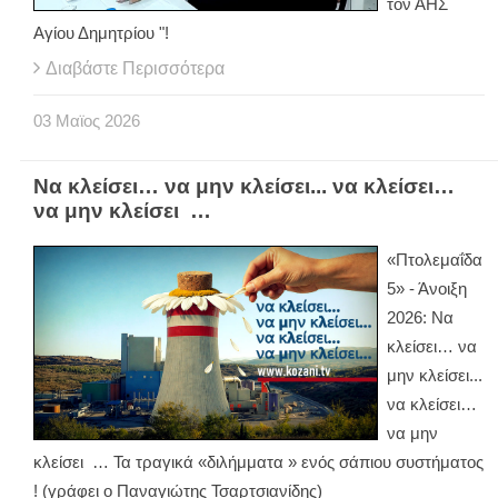
τον ΑΗΣ
Αγίου Δημητρίου "!
Διαβάστε Περισσότερα
03
Μαϊος
2026
Να κλείσει… να μην κλείσει... να κλείσει…
να μην κλείσει …
«Πτολεμαΐδα
5» - Άνοιξη
2026: Να
κλείσει… να
μην κλείσει...
να κλείσει…
να μην
κλείσει … Τα τραγικά «διλήμματα » ενός σάπιου συστήματος
! (γράφει ο Παναγιώτης Τσαρτσιανίδης)