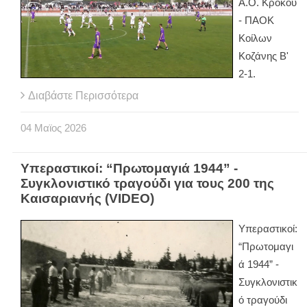
Α.Ο. Κρόκου
- ΠΑΟΚ
Κοίλων
Κοζάνης Β'
2-1.
Διαβάστε Περισσότερα
04
Μαϊος
2026
Υπεραστικοί: “Πρωτομαγιά 1944” -
Συγκλονιστικό τραγούδι για τους 200 της
Καισαριανής (VIDEO)
Υπεραστικοί:
“Πρωτομαγι
ά 1944” -
Συγκλονιστικ
ό τραγούδι