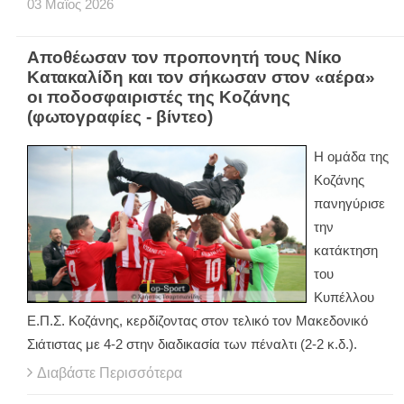
03
Μαϊος
2026
Αποθέωσαν τον προπονητή τους Νίκο
Κατακαλίδη και τον σήκωσαν στον «αέρα»
οι ποδοσφαιριστές της Κοζάνης
(φωτογραφίες - βίντεο)
Η ομάδα της
Κοζάνης
πανηγύρισε
την
κατάκτηση
του
Κυπέλλου
Ε.Π.Σ. Κοζάνης, κερδίζοντας στον τελικό τον Μακεδονικό
Σιάτιστας με 4-2 στην διαδικασία των πέναλτι (2-2 κ.δ.).
Διαβάστε Περισσότερα