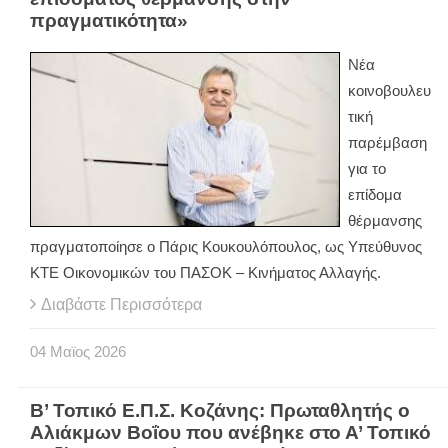
πραγματικότητα»
Νέα
κοινοβουλευ
τική
παρέμβαση
για το
επίδομα
θέρμανσης
πραγματοποίησε ο Πάρις Κουκουλόπουλος, ως Υπεύθυνος
ΚΤΕ Οικονομικών του ΠΑΣΟΚ – Κινήματος Αλλαγής.
Διαβάστε Περισσότερα
04
Μαϊος
2026
Β’ Τοπικό Ε.Π.Σ. Κοζάνης: Πρωταθλητής ο
Αλιάκμων Βοΐου που ανέβηκε στο Α’ Τοπικό