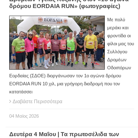
δρόμου EORDAIA RUN» (φωτογραφίες)
Με πολύ
μεράκι και
φροντίδα οι
φίλοι μας του
Συλλόγου
Δρομέων
Οδοιπόρων
Εορδαίας (ΣΔΟΕ) διοργάνωσαν τον 1ο αγώνα δρόμου
EORDAIA RUN 10 χιλ, μια γρήγορη διαδρομή που τον
κατατάσσει
Διαβάστε Περισσότερα
04
Μαϊος
2026
Δευτέρα 4 Μαΐου | Τα πρωτοσέλιδα των