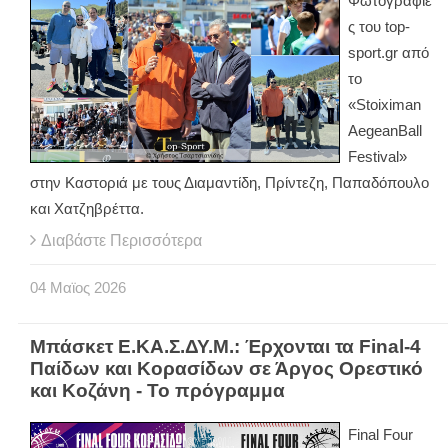
Φωτογραφίε
ς του top-
sport.gr από
το
«Stoiximan
AegeanBall
Festival»
στην Καστοριά με τους Διαμαντίδη, Πρίντεζη, Παπαδόπουλο
και Χατζηβρέττα.
Διαβάστε Περισσότερα
04
Μαϊος
2026
Μπάσκετ Ε.ΚΑ.Σ.ΔΥ.Μ.: Έρχονται τα Final-4
Παίδων και Κορασίδων σε Άργος Ορεστικό
και Κοζάνη - Το πρόγραμμα
Final
Four