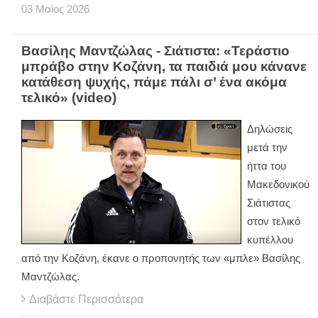
03
Μαϊος
2026
Βασίλης Μαντζώλας - Σιάτιστα: «Τεράστιο
μπράβο στην Κοζάνη, τα παιδιά μου κάνανε
κατάθεση ψυχής, πάμε πάλι σ’ ένα ακόμα
τελικό» (video)
Δηλώσεις
μετά την
ήττα του
Μακεδονικού
Σιάτιστας
στον τελικό
κυπέλλου
από την Κοζάνη, έκανε ο προπονητής των «μπλε» Βασίλης
Μαντζώλας.
Διαβάστε Περισσότερα