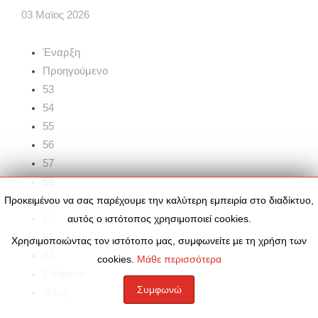
03
Μαϊος
2026
Έναρξη
Προηγούμενο
53
54
55
56
57
58
59
Προκειμένου να σας παρέχουμε την καλύτερη εμπειρία στο διαδίκτυο,
60
αυτός ο ιστότοπος χρησιμοποιεί cookies.
61
Χρησιμοποιώντας τον ιστότοπο μας, συμφωνείτε με τη χρήση των
62
cookies.
Μάθε περισσότερα
Επόμενο
Συμφωνώ
Τέλος