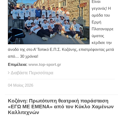
Είναι
γεγονός! Η
ομάδα του
Ερμή
Πλατονορρε
ύματος
κέρδισε την
άνοδό της στο Α’ Τοπικό Ε.Π.Σ. Κοζάνης, επιστρέφοντας μετά
από… 30 χρόνια!
Επιμέλεια:
www
.
top
-
sport
.
gr
Διαβάστε Περισσότερα
04
Μαϊος
2026
Κοζάνη: Πρωτότυπη θεατρική παράσταση
«ΕΓΩ ΜΕ ΕΜΕΝΑ» από τον Κύκλο Χαμένων
Καλλιτεχνών