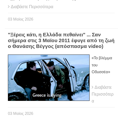
Διαβάστε Περισσότερα
03
Μαϊος
2026
"Ξέρεις κάτι, η Ελλάδα πεθαίνει" ... Σαν
σήμερα στις 3 Μαϊου 2011 έφυγε από τη ζωή
ο Θανάσης Βέγγος (απόσπασμα video)
«Το βλέμμα
του
Οδυσσέα»
Διαβάστε
Περισσότερ
α
03
Μαϊος
2026