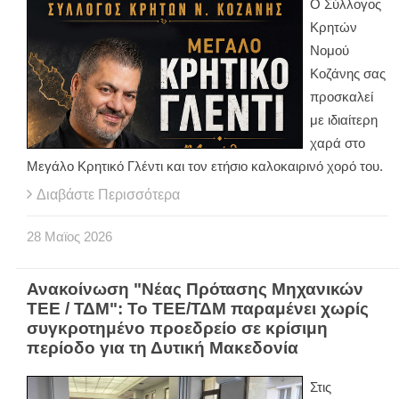
Ο Σύλλογος
Κρητών
Νομού
Κοζάνης σας
προσκαλεί
με ιδιαίτερη
χαρά στο
Μεγάλο Κρητικό Γλέντι και τον ετήσιο καλοκαιρινό χορό του.
Διαβάστε Περισσότερα
28
Μαϊος
2026
Ανακοίνωση "Νέας Πρότασης Μηχανικών
ΤΕΕ / ΤΔΜ": Το ΤΕΕ/ΤΔΜ παραμένει χωρίς
συγκροτημένο προεδρείο σε κρίσιμη
περίοδο για τη Δυτική Μακεδονία
Στις