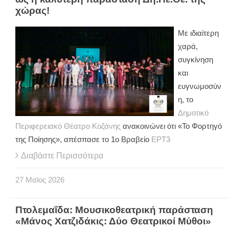
χώρας!
Με ιδιαίτερη
χαρά,
συγκίνηση
και
ευγνωμοσύν
η, το
Δημοτικό
Περιφερειακό Θέατρο Κοζάνης
ανακοινώνει ότι «Το Φορτηγό
της Ποίησης», απέσπασε το 1ο Βραβείο
ΕΡΤ3
Διαβάστε Περισσότερα
27
Μαϊος
2026
Πτολεμαΐδα: Μουσικοθεατρική παράσταση
«Μάνος Χατζιδάκις: Δύο Θεατρικοί Μύθοι»