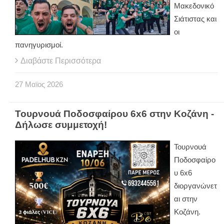
Μακεδονικό
Σιάτιστας και
οι
πανηγυρισμοί.
Διαβάστε Περισσότερα
27
Μαϊος
2026
Τουρνουά Ποδοσφαίρου 6x6 στην Κοζάνη -
Δήλωσε συμμετοχή!
Τουρνουά
Ποδοσφαίρο
υ 6x6
διοργανώνετ
αι στην
Κοζάνη.