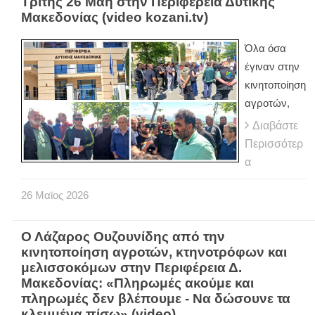
Τρίτης 26 Μάη στην Περιφέρεια Δυτικής
Μακεδονίας (video kozani.tv)
Όλα όσα
έγιναν στην
κινητοποίηση
αγροτών,
Διαβάστε
Περισσότερ
α
26
Μαϊος
2026
Ο Λάζαρος Ουζουνίδης από την
κινητοποίηση αγροτών, κτηνοτρόφων και
μελισσοκόμων στην Περιφέρεια Δ.
Μακεδονίας: «Πληρωμές ακούμε και
πληρωμές δεν βλέπουμε - Να δώσουνε τα
κλεμμένα πίσω» (video)