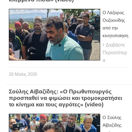
Ο Λάζαρος
Ουζουνίδης
από την
κινητοποίηση
Διαβάστε
Περισσότερ
α
26
Μαϊος
2026
Σούλης Αϊβαζίδης: «Ο Πρωθυπουργός
προσπαθεί να φιμώσει και τρομοκρατήσει
το κίνημα και τους αγρότες» (video)
Ο Σούλης
Αϊβαζίδης