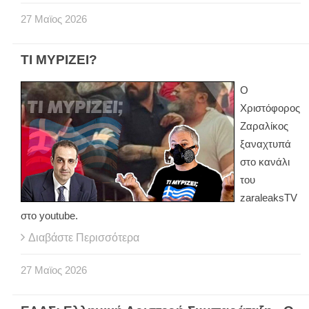
27
Μαϊος
2026
ΤΙ ΜΥΡΙΖΕΙ?
Ο
Χριστόφορος
Ζαραλίκος
ξαναχτυπά
στο κανάλι
του
zaraleaksTV
στο youtube.
Διαβάστε Περισσότερα
27
Μαϊος
2026