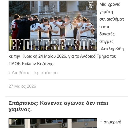
Μία χρονιά
γεμάτη
συναισθήματ
α και
δυνατές
στιγμές,
ολοκληρώθη
κε την Κυριακή 24 Μαΐου 2026, για το Ανδρικό Τμήμα του
ΠΑΟΚ Κοίλων Κοζάνης.
Διαβάστε Περισσότερα
27
Μαϊος
2026
Σπάρτακος: Κανένας αγώνας δεν πάει
χαμένος.
Η σημερινή