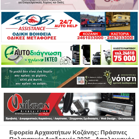
Εφορεία Αρχαιοτήτων Κοζάνης: Πράσινες