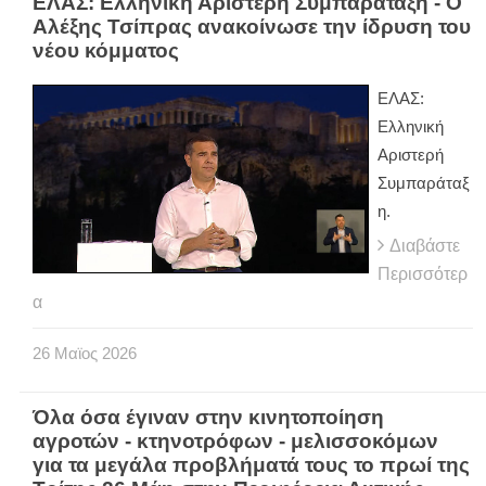
ΕΛΑΣ: Ελληνική Αριστερή Συμπαράταξη - Ο
Αλέξης Τσίπρας ανακοίνωσε την ίδρυση του
νέου κόμματος
ΕΛΑΣ:
Ελληνική
Αριστερή
Συμπαράταξ
η.
Διαβάστε
Περισσότερ
α
26
Μαϊος
2026
Όλα όσα έγιναν στην κινητοποίηση
αγροτών - κτηνοτρόφων - μελισσοκόμων
για τα μεγάλα προβλήματά τους το πρωί της