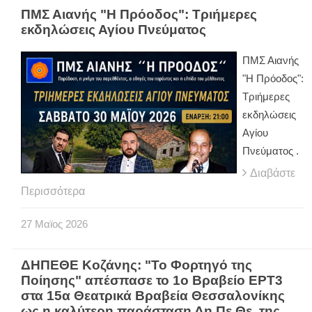
ΠΜΣ Αιανής "Η Πρόοδος": Τριήμερες
εκδηλώσεις Αγίου Πνεύματος
ΠΜΣ Αιανής
"Η Πρόοδος":
Τριήμερες
εκδηλώσεις
Αγίου
Πνεύματος .
Διαβάστε
Περισσότερα
27
Μαϊος
2026
ΔΗΠΕΘΕ Κοζάνης: "Το Φορτηγό της
Ποίησης" απέσπασε το 1ο Βραβείο ΕΡΤ3
στα 15α Θεατρικά Βραβεία Θεσσαλονίκης
ως η καλύτερη παράσταση Δη.Πε.Θε. της