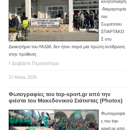
κινητοποίηση
-διαμαρτυρία
του
Σωματείου
ΣΠΑΡΤΑΚΟ
Σ στο
Διοικητήριο του ΛΚΔΜ, δεν ήταν παρά μία πρώτη αντίδραση
στην πρόθεση
Διαβάστε Περισσότερα
27
Μαϊος
2026
Φωτογραφίες του top-sport.gr από την
φιέστα του Μακεδονικού Σιάτιστας (Photos)
Φωτογραφίε
ς του top-
sport.gr από