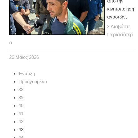
από την
κινητοποίηση
αγροτών,
Διαβάστε
Περισσότερ
α
26
Μαϊος
2026
Έναρξη
Προηγούμενο
38
39
40
41
42
43
44