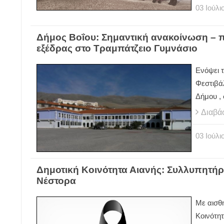
03
Ιούλι
Δήμος Βοΐου: Σημαντική ανακοίνωση – π
εξέδρας στο Τραμπάτζειο Γυμνάσιο
Ενόψει 
Φεστιβά
Δήμου ,
Διαβά
03
Ιούλι
Δημοτική Κοινότητα Αιανής: Συλλυπητήρ
Νέστορα
Με αισθ
Κοινότη