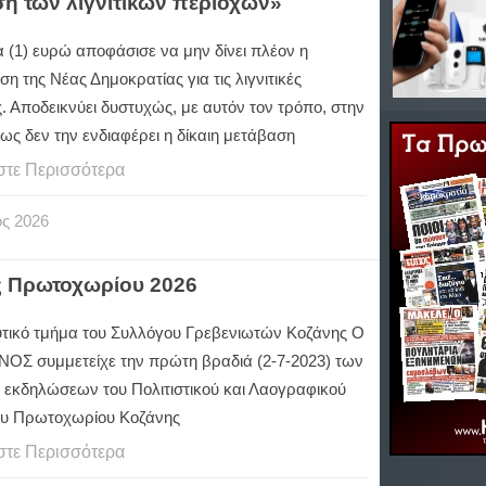
ση των λιγνιτικών περιοχών»
 (1) ευρώ αποφάσισε να μην δίνει πλέον η
η της Νέας Δημοκρατίας για τις λιγνιτικές
. Αποδεικνύει δυστυχώς, με αυτόν τον τρόπο, στην
ως δεν την ενδιαφέρει η δίκαιη μετάβαση
στε Περισσότερα
ος
2026
ς Πρωτοχωρίου 2026
υτικό τμήμα του Συλλόγου Γρεβενιωτών Κοζάνης Ο
ΝΟΣ συμμετείχε την πρώτη βραδιά (2-7-2023) των
 εκδηλώσεων του Πολιτιστικού και Λαογραφικού
υ Πρωτοχωρίου Κοζάνης
στε Περισσότερα