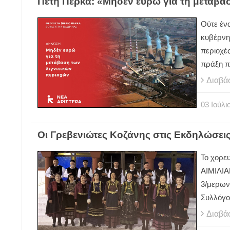
Πέτη Πέρκα: «Μηδέν ευρώ για τη μετάβα
Ούτε ένα
κυβέρνησ
περιοχές
πράξη π
Διαβά
03
Ιούλι
Οι Γρεβενιώτες Κοζάνης στις Εκδηλώσει
Το χορε
ΑΙΜΙΛΙΑ
3/μερων
Συλλόγο
Διαβά