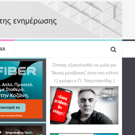
ΙΑ
Όποιος εξακολουθεί να μιλά για
"δίκαιη μετάβαση" είναι στο κόλπο
! [ γράφει ο Π. Τσαρτσιανίδης ]