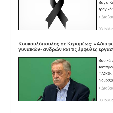
Βάγια Κο
τραγικό 
Διαβά
03
Ιούλι
Κουκουλόπουλος σε Κεραμέως: «Αδιαφορ
γυναικών- ανδρών και τις έμφυλες εργασ
Βασικά 
Αντιπρο
ΠΑΣΟΚ –
Νομοσχέ
Διαβά
03
Ιούλι