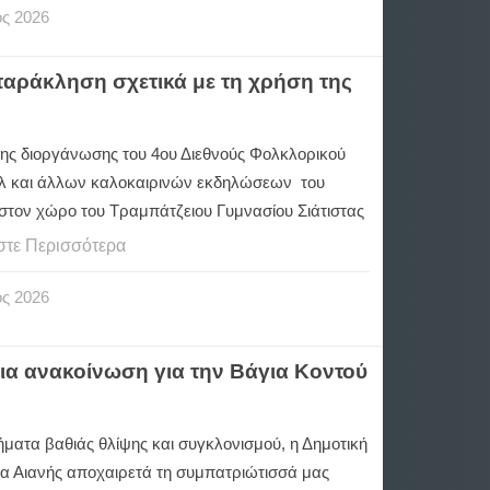
ος
2026
αράκληση σχετικά με τη χρήση της
της διοργάνωσης του 4ου Διεθνούς Φολκλορικού
λ και άλλων καλοκαιρινών εκδηλώσεων του
 στον χώρο του Τραμπάτζειου Γυμνασίου Σιάτιστας
στε Περισσότερα
ος
2026
ια ανακοίνωση για την Βάγια Κοντού
ήματα βαθιάς θλίψης και συγκλονισμού, η Δημοτική
τα Αιανής αποχαιρετά τη συμπατριώτισσά μας