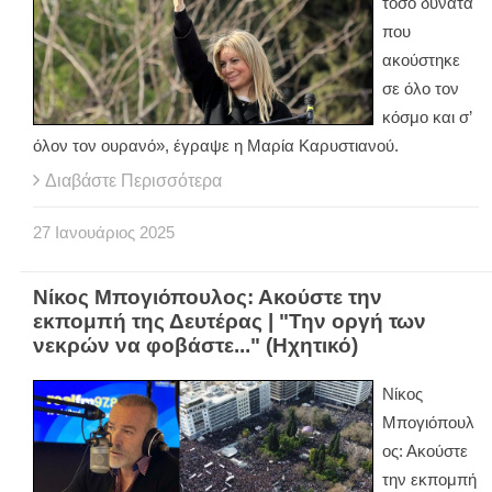
τόσο δυνατά
που
ακούστηκε
σε όλο τον
κόσμο και σ’
όλον τον ουρανό», έγραψε η Μαρία Καρυστιανού.
Διαβάστε Περισσότερα
27
Ιανουάριος
2025
Νίκος Μπογιόπουλος: Ακούστε την
εκπομπή της Δευτέρας | "Την οργή των
νεκρών να φοβάστε..." (Ηχητικό)
Νίκος
Μπογιόπουλ
ος: Ακούστε
την εκπομπή