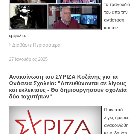
τα τραγούδια
του από την
αντίσταση
και τον
εμφύλιο.
Διαβάστε Περισσότερα
27
Ιανουάριος
2025
Ανακοίνωση του ΣΥΡΙΖΑ Κοζάνης για τα
Ωνάσεια Σχολεία: "Απευθύνονται σε λίγους
και εκλεκτούς - Θα δημιουργήσουν σχολεία
δύο ταχυτήτων"
Πριν από
λίγες ημέρες
ανακοινώθη
κε η ίδρυση