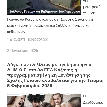
για
μετατροπή
του 3ου
Γυμνασίου Κοζάνης σχολείου σε «Ωνάσειο Σχολείο», η
έκτακτη γενική συνέλευση του Συλλόγου Γονέων και
κηδεμόνων
Διαβάστε Περισσότερα
27
Ιανουάριος
2025
Λόγω των εξελίξεων με την δημιουργία
ΔΗΜ.Ω.Σ. στο 3ο ΓΕΛ Κοζάνης η
προγραμματισμένη 2η Συνάντηση της
Σχολής Γονέων αναβάλλεται για την Τετάρτη
5 Φεβρουαρίου 2025
Η
Διευθύντρια,