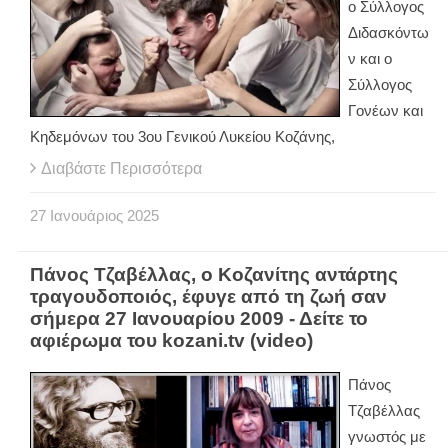
ο Σύλλογος
Διδασκόντω
ν και ο
Σύλλογος
Γονέων και
Κηδεμόνων του 3ου Γενικού Λυκείου Κοζάνης,
Διαβάστε Περισσότερα
27
Ιανουάριος
2025
Πάνος Τζαβέλλας, ο Κοζανίτης αντάρτης
τραγουδοποιός, έφυγε από τη ζωή σαν
σήμερα 27 Ιανουαρίου 2009 - Δείτε το
αφιέρωμα του kozani.tv (video)
Πάνος
Τζαβέλλας
γνωστός με