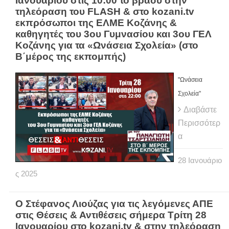
Ιανουαρίου στις 10:00 το βράδυ στην
τηλεόραση του FLASH & στο kozani.tv
εκπρόσωποι της ΕΛΜΕ Κοζάνης &
καθηγητές του 3ου Γυμνασίου και 3ου ΓΕΛ
Κοζάνης για τα «Ωνάσεια Σχολεία» (στο
Β΄μέρος της εκπομπής)
"Ωνάσεια
Σχολεία"
Διαβάστε
Περισσότερ
α
28
Ιανουάριο
ς
2025
Ο Στέφανος Λιούζας για τις λεγόμενες ΑΠΕ
στις Θέσεις & Αντιθέσεις σήμερα Τρίτη 28
Ιανουαρίου στο kozani.tv & στην τηλεόραση