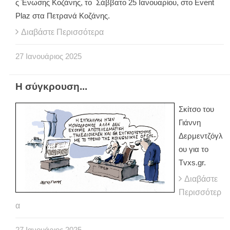
ς Ένωσης Κοζάνης, το Σάββατο 25 Ιανουαρίου, στο Event
Plaz στα Πετρανά Κοζάνης.
Διαβάστε Περισσότερα
27
Ιανουάριος
2025
Η σύγκρουση...
Σκίτσο του
Γιάννη
Δερμεντζόγλ
ου για το
Tvxs.gr.
Διαβάστε
Περισσότερ
α