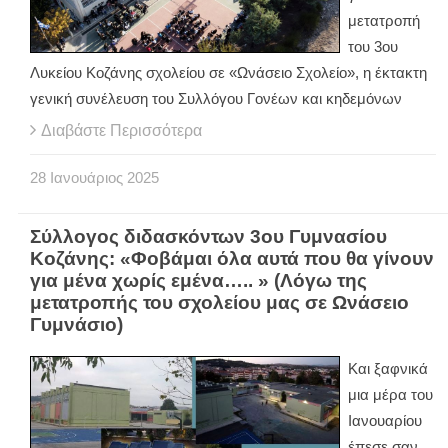
μετατροπή
του 3ου
Λυκείου Κοζάνης σχολείου σε «Ωνάσειο Σχολείο», η έκτακτη
γενική συνέλευση του Συλλόγου Γονέων και κηδεμόνων
Διαβάστε Περισσότερα
28
Ιανουάριος
2025
Σύλλογος διδασκόντων 3ου Γυμνασίου
Κοζάνης: «Φοβάμαι όλα αυτά που θα γίνουν
για μένα χωρίς εμένα….. » (Λόγω της
μετατροπής του σχολείου μας σε Ωνάσειο
Γυμνάσιο)
Και ξαφνικά
μια μέρα του
Ιανουαρίου
έπεσε σαν