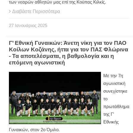
των νεαρών αθλητών μας επί της Κούπας Κιλκίς.
Διαβάστε Περισσότερα
27
Ιανουάριος
2025
Γ’ Εθνική Γυναικών: Άνετη νίκη για τον ΠΑΟ
Κοίλων Κοζάνης, ήττα για τον ΠΑΣ Φλώρινα
- Τα αποτελέσματα, η βαθμολογία και η
επόμενη αγωνιστική
Με την 7η
αγωνιστική
συνεχίστηκε
το
πρωτάθλημα
της Γ’
Εθνικής
Γυναικών, στον 2ο Όμιλο.