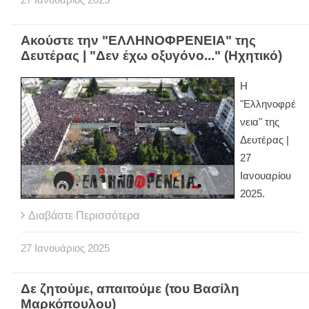
27
Ιανουάριος
2025
Ακούστε την "ΕΛΛΗΝΟΦΡΕΝΕΙΑ" της
Δευτέρας | "Δεν έχω οξυγόνο..." (Ηχητικό)
Η
"Ελληνοφρέ
νεια" της
Δευτέρας |
27
Ιανουαρίου
2025.
Διαβάστε Περισσότερα
27
Ιανουάριος
2025
Δε ζητούμε, απαιτούμε (του Βασίλη
Μαρκόπουλου)