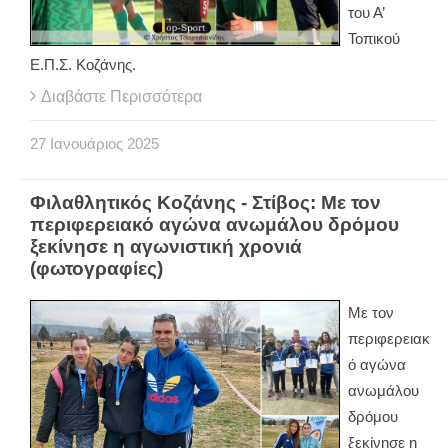
του Α’
Τοπικού
Ε.Π.Σ. Κοζάνης.
Διαβάστε Περισσότερα
27
Ιανουάριος
2025
Φιλαθλητικός Κοζάνης - Στίβος: Με τον
περιφερειακό αγώνα ανωμάλου δρόμου
ξεκίνησε η αγωνιστική χρονιά
(φωτογραφίες)
Με τον
περιφερειακ
ό αγώνα
ανωμάλου
δρόμου
ξεκίνησε η