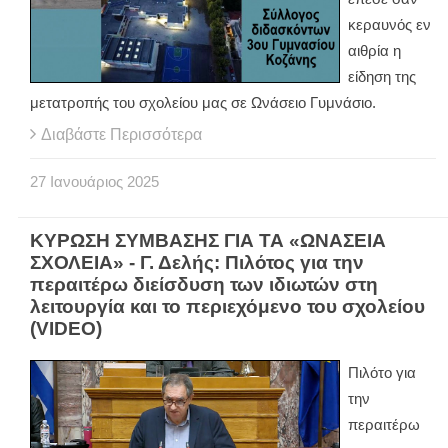
κεραυνός εν
αιθρία η
είδηση της
μετατροπής του σχολείου μας σε Ωνάσειο Γυμνάσιο.
Διαβάστε Περισσότερα
27
Ιανουάριος
2025
ΚΥΡΩΣΗ ΣΥΜΒΑΣΗΣ ΓΙΑ ΤΑ «ΩΝΑΣΕΙΑ
ΣΧΟΛΕΙΑ» - Γ. Δελής: Πιλότος για την
περαιτέρω διείσδυση των ιδιωτών στη
λειτουργία και το περιεχόμενο του σχολείου
(VIDEO)
Πιλότο για
την
περαιτέρω