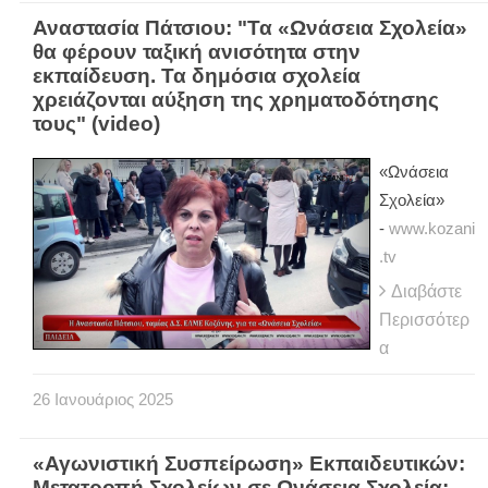
Αναστασία Πάτσιου: "Τα «Ωνάσεια Σχολεία»
θα φέρουν ταξική ανισότητα στην
εκπαίδευση. Τα δημόσια σχολεία
χρειάζονται αύξηση της χρηματοδότησης
τους" (video)
«Ωνάσεια
Σχολεία»
-
www.kozani
.tv
Διαβάστε
Περισσότερ
α
26
Ιανουάριος
2025
«Αγωνιστική Συσπείρωση» Εκπαιδευτικών:
Μετατροπή Σχολείων σε Ωνάσεια Σχολεία: