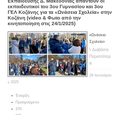
Εκπαίδευσης Δ. Μακεδονίας απαντούν οι
εκπαιδευτικοί του 3ου Γυμνασίου και 3ου
ΓΕΛ Κοζάνης για τα «Ωνάσεια Σχολεία» στην
Κοζάνη (video & Φωτο από την
κινητοποίηση στις 24/1/2025)
«Ωνάσεια
Σχολεία»
Διαβάστε
Περισσότερ
α
26
Ιανουάριο
ς
2025
Έναρξη
Προηγούμενο
370