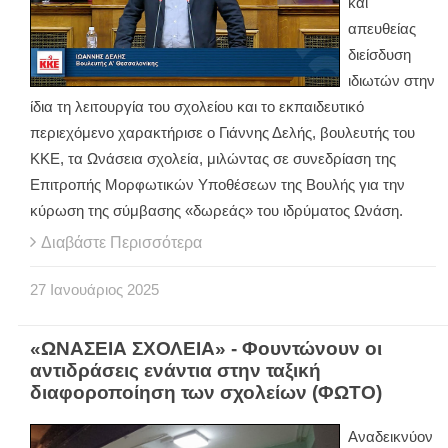
και
απευθείας
διείσδυση
ιδιωτών στην
ίδια τη λειτουργία του σχολείου και το εκπαιδευτικό
περιεχόμενο χαρακτήρισε ο Γιάννης Δελής, βουλευτής του
ΚΚΕ, τα Ωνάσεια σχολεία, μιλώντας σε συνεδρίαση της
Επιτροπής Μορφωτικών Υποθέσεων της Βουλής για την
κύρωση της σύμβασης «δωρεάς» του ιδρύματος Ωνάση.
Διαβάστε Περισσότερα
27
Ιανουάριος
2025
«ΩΝΑΣΕΙΑ ΣΧΟΛΕΙΑ» - Φουντώνουν οι
αντιδράσεις ενάντια στην ταξική
διαφοροποίηση των σχολείων (ΦΩΤΟ)
Αναδεικνύον