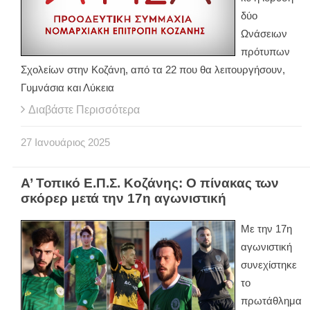
δύο
Ωνάσειων
πρότυπων
Σχολείων στην Κοζάνη, από τα 22 που θα λειτουργήσουν,
Γυμνάσια και Λύκεια
Διαβάστε Περισσότερα
27
Ιανουάριος
2025
Α’ Τοπικό Ε.Π.Σ. Κοζάνης: Ο πίνακας των
σκόρερ μετά την 17η αγωνιστική
Με την 17η
αγωνιστική
συνεχίστηκε
το
πρωτάθλημα