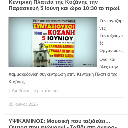
Κεντρική Πλατεία της Κοζάνης την
Παρασκευή 5 Ιούνη και ώρα 10:30 το πρωί.
Συνεργαζόμε
νες
Συνταξιουχικ
ές
Οργανώσεις.
Όλοι και
όλες στην
παμμακεδονική συγκέντρωση στην Κεντρική Πλατεία της
Κοζάνης.
Διαβάστε Περισσότερα
05
Ιούνιος
2026
ΥΨΙΚΑΜΙΝΟΣ: Μουσική που ταξιδεύει…
Όνειρα που ενώνουν! «Ταξίδι στο όνειρο»