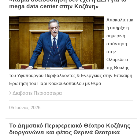
mega data center στην Κοζάνη»
Αποκαλυπτικ
ή υπήρξε η
σημερινή
απάντηση
στην
Ολομέλεια
της Βουλής
του Υφυπουργού Περιβάλλοντος & Ενέργειας στην Επίκαιρη
Ερώτηση του Πάρι Κουκουλόπουλου με θέμα
Διαβάστε Περισσότερα
05
Ιούνιος
2026
Το Δημοτικό Περιφερειακό Θέατρο Κοζάνης
διοργανώνει και φέτος Θερινά Θεατρικά