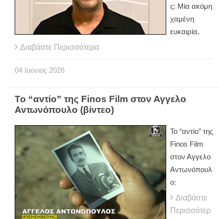
ς: Μία ακόμη
χαμένη
ευκαιρία.
Διαβάστε Περισσότερα
04
Ιούνιος
2026
Το “αντίο” της Finos Film στον Αγγελο
Αντωνόπουλο (βίντεο)
Το “αντίο” της
Finos Film
στον Αγγελο
Αντωνόπουλ
ο:
Διαβάστε
Περισσότερ