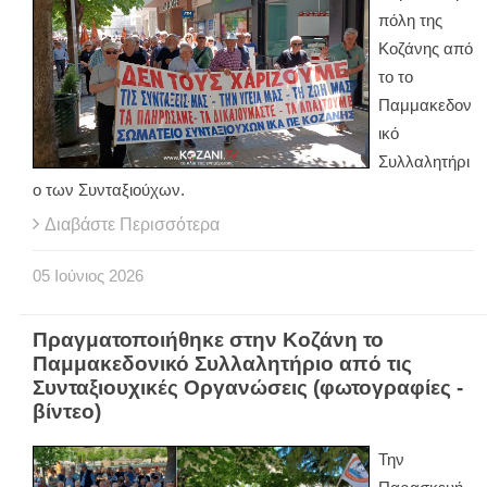
πόλη της
Κοζάνης από
το το
Παμμακεδον
ικό
Συλλαλητήρι
ο των Συνταξιούχων.
Διαβάστε Περισσότερα
05
Ιούνιος
2026
Πραγματοποιήθηκε στην Κοζάνη το
Παμμακεδονικό Συλλαλητήριο από τις
Συνταξιουχικές Οργανώσεις (φωτογραφίες -
βίντεο)
Την