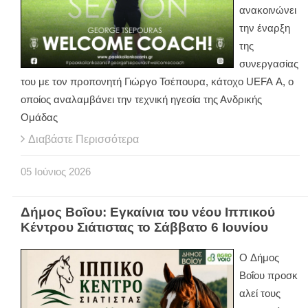
ανακοινώνει
την έναρξη
της
συνεργασίας
του με τον προπονητή Γιώργο Τσέπουρα, κάτοχο
UEFA
A
, ο
οποίος αναλαμβάνει την τεχνική ηγεσία της Ανδρικής
Ομάδας
Διαβάστε Περισσότερα
05
Ιούνιος
2026
Δήμος Βοΐου: Eγκαίνια του νέου Ιππικού
Κέντρου Σιάτιστας το Σάββατο 6 Ιουνίου
Ο Δήμος
Βοΐου προσκ
αλεί τους