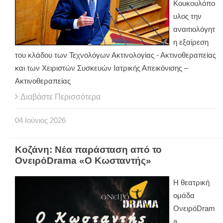
Κουκουλόπο
υλος την
αναιτιολόγητ
η εξαίρεση
του κλάδου των Τεχνολόγων Ακτινολογίας - Ακτινοθεραπείας
και των Χειριστών Συσκευών Ιατρικής Απεικόνισης –
Ακτινοθεραπείας
Διαβάστε Περισσότερα
04
Ιούνιος
2026
Κοζάνη: Νέα παράσταση από το
ΟνειρόDrama «Ο Κωσταντής»
Η θεατρική
ομάδα
ΟνειρόDram
a