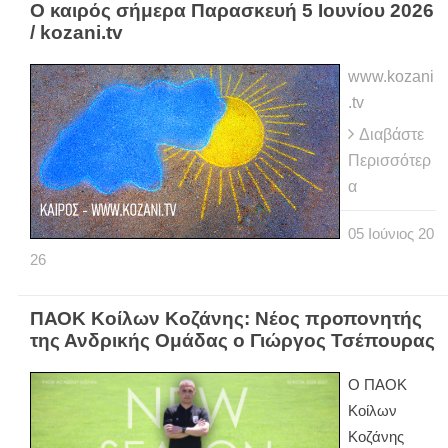
Ο καιρός σήμερα Παρασκευή 5 Ιουνίου 2026
/ kozani.tv
www.kozani
.tv
Διαβάστε
Περισσότερ
α
05
Ιούνιος
20
26
ΠΑΟΚ Κοίλων Κοζάνης: Νέος προπονητής
της Ανδρικής Ομάδας ο Γιώργος Τσέπουρας
Ο ΠΑΟΚ
Κοίλων
Κοζάνης