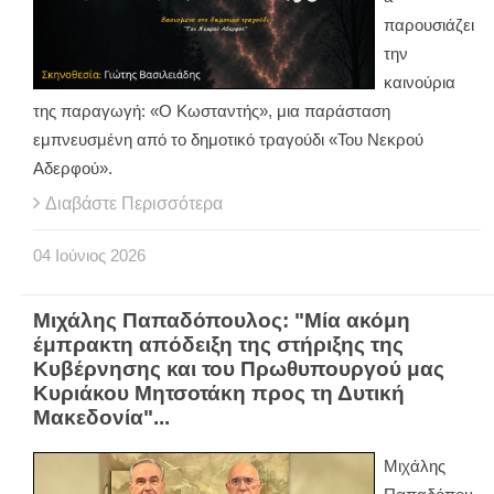
παρουσιάζει
την
καινούρια
της παραγωγή: «Ο Κωσταντής», μια παράσταση
εμπνευσμένη από το δημοτικό τραγούδι «Του Νεκρού
Αδερφού».
Διαβάστε Περισσότερα
04
Ιούνιος
2026
Μιχάλης Παπαδόπουλος: "Μία ακόμη
έμπρακτη απόδειξη της στήριξης της
Κυβέρνησης και του Πρωθυπουργού μας
Κυριάκου Μητσοτάκη προς τη Δυτική
Μακεδονία"...
Μιχάλης