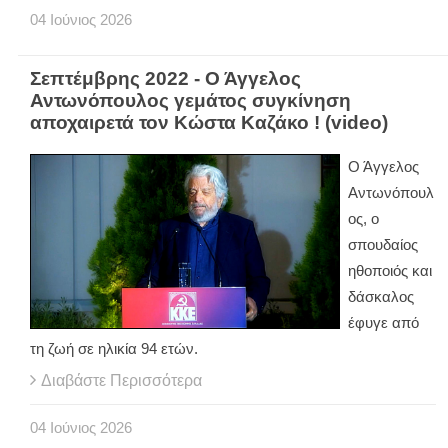
04
Ιούνιος
2026
Σεπτέμβρης 2022 - Ο Άγγελος
Αντωνόπουλος γεμάτος συγκίνηση
αποχαιρετά τον Κώστα Καζάκο ! (video)
Ο Άγγελος
Αντωνόπουλ
ος, ο
σπουδαίος
ηθοποιός και
δάσκαλος
έφυγε από
τη ζωή σε ηλικία 94 ετών.
Διαβάστε Περισσότερα
04
Ιούνιος
2026