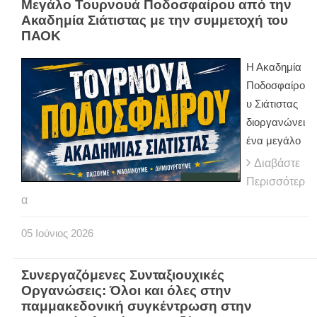
Μεγάλο Τουρνουά Ποδοσφαίρου από την
Ακαδημία Σιάτιστας με την συμμετοχή του
ΠΑΟΚ
Η Ακαδημία
Ποδοσφαίρο
υ Σιάτιστας
διοργανώνει
ένα μεγάλο
Διαβάστε
Περισσότερ
α
05
Ιούνιος
2026
Συνεργαζόμενες Συνταξιουχικές
Οργανώσεις: Όλοι και όλες στην
παμμακεδονική συγκέντρωση στην