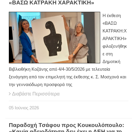
«ΒΑΣΩ ΚΑΤΡΑΚΗ ΧΑΡΑΚΤΙΚΗ»
Η έκθεση
«ΒΑΣΩ
ΚΑΤΡΑΚΗ:Χ
ΑΡΑΚΤΙΚΗ»
φιλοξενήθηκ
ε στη
Δημοτική
Βιβλιοθήκη Κοζάνης από 4/4-30/5/2026 με τελευταία
ξενάγηση από τον επιμελητή της έκθεσης κ. Σ. Μοσχονά και
την γενναιόδωρη προσφορά της
Διαβάστε Περισσότερα
05
Ιούνιος
2026
Παραδοχή Τσάφου προς Κουκουλόπουλο:
«Καμία αδειοδότηση δεν έχει η ΔΕΗ για το