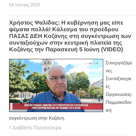
04
Ιούνιος
2026
Χρήστος Ψαλίδας: Η κυβέρνηση μας είπε
ψέματα πολλά! Κάλεσμα του προέδρου
ΠΑΣΑΣ ΔΕΗ Κοζάνης στη συγκέντρωση των
συνταξιούχων στην κεντρική πλατεία της
Κοζάνης την Παρασκευή 5 Ιούνη (VIDEO)
Συνεργαζόμε
νες
Συνταξιουχικ
ές
Οργανώσεις:
Παμμακεδον
ική
συγκέντρωση στην Κοζάνη.
Διαβάστε Περισσότερα