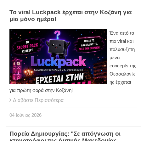
Το viral Luckpack έρχεται στην Κοζάνη για
μία μόνο ημέρα!
Ένα από τα
πιο viral και
πολυσυζητη
μένα
concepts της
Θεσσαλονίκ
ης έρχεται
για πρώτη φορά στην Κοζάνη!
Διαβάστε Περισσότερα
04
Ιούνιος
2026
Πορεία Δημιουργίας: "Σε απόγνωση οι
κτηνοτρόφοι της Δυτικής Μακεδονίας -