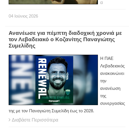
α
04
Ιούνιος
2026
Ανανέωσε για πέμπτη διαδοχική χρονιά με
τον Λεβαδειακό ο Κοζανίτης Παναγιώτης
Συμελίδης
Η ΠΑΕ
Λεβαδειακός
ανακοινώνει
την
ανανέωση
της
συνεργασίας
της με τον Παναγιώτη Συμελίδη έως το 2028.
Διαβάστε Περισσότερα