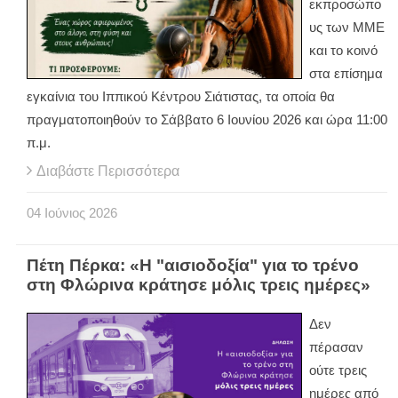
εκπροσώπο
υς των ΜΜΕ
και το κοινό
στα επίσημα
εγκαίνια του Ιππικού Κέντρου Σιάτιστας, τα οποία θα
πραγματοποιηθούν το Σάββατο 6 Ιουνίου 2026 και ώρα 11:00
π.μ.
Διαβάστε Περισσότερα
04
Ιούνιος
2026
Πέτη Πέρκα: «Η "αισιοδοξία" για το τρένο
στη Φλώρινα κράτησε μόλις τρεις ημέρες»
Δεν
πέρασαν
ούτε τρεις
ημέρες από