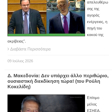
απελευθέρω
σης της
αγοράς
ενέργειας, η
πηγή του
κακού της
ακρίβειας".
Διαβάστε Περισσότερα
09
Ιούλιος
2026
Δ. Μακεδονία: Δεν υπάρχει άλλο περιθώριο,
ουσιαστική διεκδίκηση τώρα! (του Ρούλη
Κοκελίδη)
Επίτιμο
μέλος
ΕΣΗΕΑ,