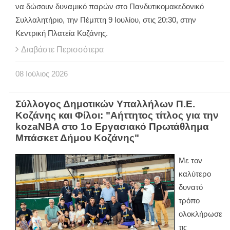
να δώσουν δυναμικό παρών στο Πανδυτικομακεδονικό
Συλλαλητήριο, την Πέμπτη 9 Ιουλίου, στις 20:30, στην
Κεντρική Πλατεία Κοζάνης.
Διαβάστε Περισσότερα
08
Ιούλιος
2026
Σύλλογος Δημοτικών Υπαλλήλων Π.Ε.
Κοζάνης και Φίλοι: "Αήττητος τίτλος για την
kozaNBA στο 1ο Εργασιακό Πρωτάθλημα
Μπάσκετ Δήμου Κοζάνης"
Με τον
καλύτερο
δυνατό
τρόπο
ολοκλήρωσε
τις