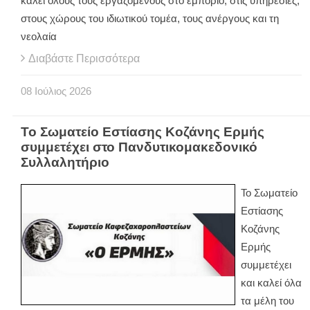
καλεί όλους τους εργαζόμενους στο εμπόριο, στις υπηρεσίες,
στους χώρους του ιδιωτικού τομέα, τους ανέργους και τη
νεολαία
Διαβάστε Περισσότερα
08
Ιούλιος
2026
Το Σωματείο Εστίασης Κοζάνης Ερμής
συμμετέχει στο Πανδυτικομακεδονικό
Συλλαλητήριο
Το Σωματείο
Εστίασης
Κοζάνης
Ερμής
συμμετέχει
και καλεί όλα
τα μέλη του