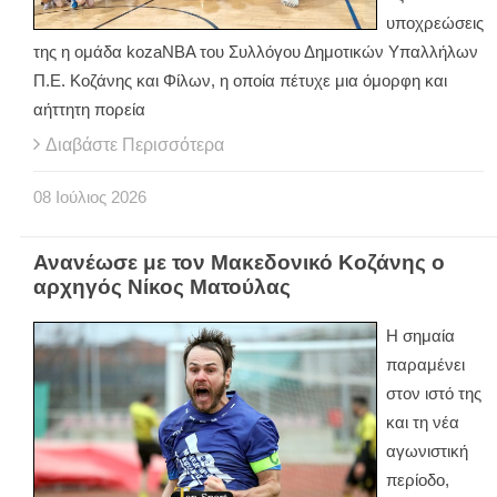
υποχρεώσεις
της η ομάδα kozaNBA του Συλλόγου Δημοτικών Υπαλλήλων
Π.Ε. Κοζάνης και Φίλων, η οποία πέτυχε μια όμορφη και
αήττητη πορεία
Διαβάστε Περισσότερα
08
Ιούλιος
2026
Ανανέωσε με τον Μακεδονικό Κοζάνης ο
αρχηγός Νίκος Ματούλας
Η σημαία
παραμένει
στον ιστό της
και τη νέα
αγωνιστική
περίοδο,