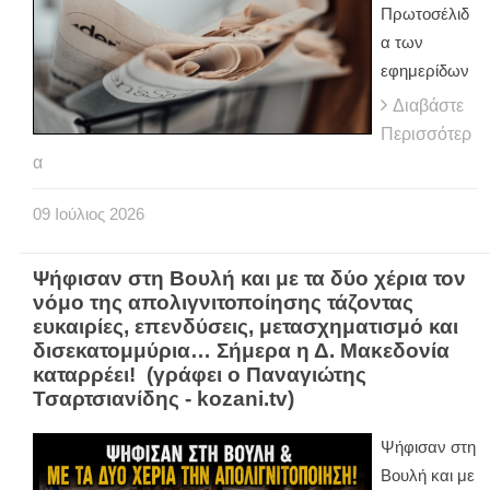
Πρωτοσέλιδ
α των
εφημερίδων
Διαβάστε
Περισσότερ
α
09
Ιούλιος
2026
Ψήφισαν στη Βουλή και με τα δύο χέρια τον
νόμο της απολιγνιτοποίησης τάζοντας
ευκαιρίες, επενδύσεις, μετασχηματισμό και
δισεκατομμύρια… Σήμερα η Δ. Μακεδονία
καταρρέει! (γράφει ο Παναγιώτης
Τσαρτσιανίδης - kozani.tv)
Ψήφισαν στη
Βουλή και με