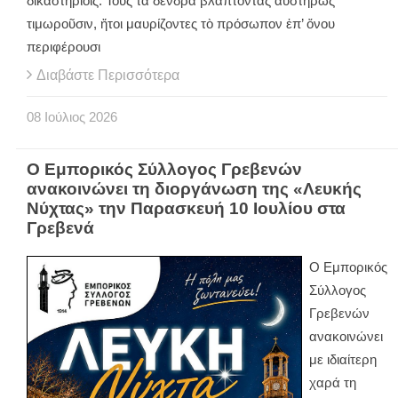
δικαστηρίοις. Τοὺς τὰ δένδρα βλάπτοντας αὐστηρῶς
τιμωροῦσιν, ἤτοι μαυρίζοντες τὸ πρόσωπον ἐπ’ ὄνου
περιφέρουσι
Διαβάστε Περισσότερα
08
Ιούλιος
2026
Ο Εμπορικός Σύλλογος Γρεβενών
ανακοινώνει τη διοργάνωση της «Λευκής
Νύχτας» την Παρασκευή 10 Ιουλίου στα
Γρεβενά
Ο Εμπορικός
Σύλλογος
Γρεβενών
ανακοινώνει
με ιδιαίτερη
χαρά τη