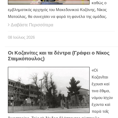
καθώς ο
εμβληματικός αρχηγός του Μακεδονικού Κοζάνης, Νίκος
Ματούλας, θα συνεχίσει να φορά τη φανέλα της ομάδας.
Διαβάστε Περισσότερα
08
Ιούλιος
2026
Οι Κοζανίτες και τα δέντρα (Γράφει ο Νίκος
Σταμκόπουλος)
«Οἱ
Κοζανῖται
ἔχουσι καί
τινα ἔθιμα,
νόμου ἰσχὺν
ἔχοντα καὶ
παρὰ τοῖς