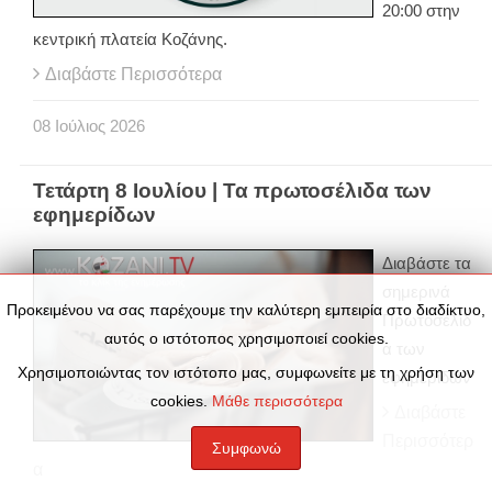
20:00 στην
κεντρική πλατεία Κοζάνης.
Διαβάστε Περισσότερα
08
Ιούλιος
2026
Τετάρτη 8 Ιουλίου | Τα πρωτοσέλιδα των
εφημερίδων
Διαβάστε τα
σημερινά
Προκειμένου να σας παρέχουμε την καλύτερη εμπειρία στο διαδίκτυο,
Πρωτοσέλιδ
αυτός ο ιστότοπος χρησιμοποιεί cookies.
α των
Χρησιμοποιώντας τον ιστότοπο μας, συμφωνείτε με τη χρήση των
εφημερίδων
cookies.
Μάθε περισσότερα
Διαβάστε
Περισσότερ
Συμφωνώ
α