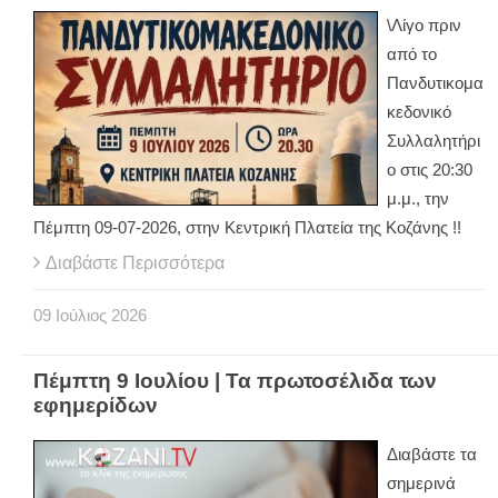
\Λίγο πριν
από το
Πανδυτικομα
κεδονικό
Συλλαλητήρι
ο στις 20:30
μ.μ., την
Πέμπτη 09-07-2026, στην Κεντρική Πλατεία της Κοζάνης !!
Διαβάστε Περισσότερα
09
Ιούλιος
2026
Πέμπτη 9 Ιουλίου | Τα πρωτοσέλιδα των
εφημερίδων
Διαβάστε τα
σημερινά