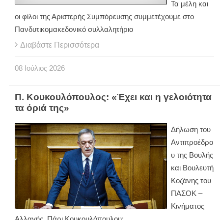
Τα μέλη και
οι φίλοι της Αριστερής Συμπόρευσης συμμετέχουμε στο
Πανδυτικομακεδονικό συλλαλητήριο
Διαβάστε Περισσότερα
08
Ιούλιος
2026
Π. Κουκουλόπουλος: «Έχει και η γελοιότητα
τα όριά της»
Δήλωση του
Αντιπροέδρο
υ της Βουλής
και Βουλευτή
Κοζάνης του
ΠΑΣΟΚ –
Κινήματος
Αλλαγής, Πάρι Κουκουλόπουλου: