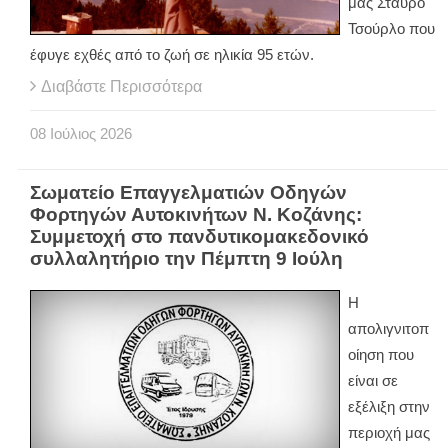
μας Σταύρο
Τσούρλο που
έφυγε εχθές από το ζωή σε ηλικία 95 ετών.
Διαβάστε Περισσότερα
08
Ιούλιος
2026
Σωματείο Επαγγελματιών Οδηγών
Φορτηγών Αυτοκινήτων Ν. Κοζάνης:
Συμμετοχή στο πανδυτικομακεδονικό
συλλαλητήριο την Πέμπτη 9 Ιούλη
Η
απολιγνιτοπ
οίηση που
είναι σε
εξέλιξη στην
περιοχή μας