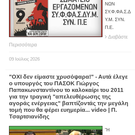
ΝΩΝ
ΣΥ.Φ.ΦΑ.Σ.Δ
Υ.Μ. ΣΥΝ.
Π.Ε.
Διαβάστε
Περισσότερα
09
Ιούλιος
2026
"ΟΧΙ δεν είμαστε χρυσόψαρα!" - Αυτά έλεγε
ο υπουργός του ΠΑΣΟΚ Γιώργος
Παπακωνσταντίνου το καλοκαίρι του 2011
για την τραγική "απελευθέρωσης της
αγοράς ενέργειας" βαπτίζοντάς την μεγάλη
τομή που θα φέρει ευημερία... video | Π.
Τσαρτσιανίδης
"Η