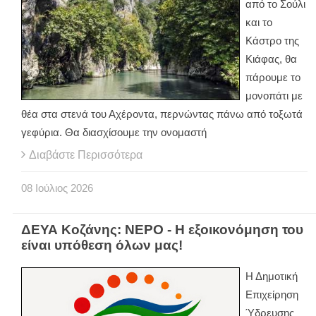
από το Σούλι
και το
Κάστρο της
Κιάφας, θα
πάρουμε το
μονοπάτι με
θέα στα στενά του Αχέροντα, περνώντας πάνω από τοξωτά
γεφύρια. Θα διασχίσουμε την ονομαστή
Διαβάστε Περισσότερα
08
Ιούλιος
2026
ΔΕΥΑ Κοζάνης: ΝΕΡΟ - Η εξοικονόμηση του
είναι υπόθεση όλων μας!
Η Δημοτική
Επιχείρηση
Ύδρευσης