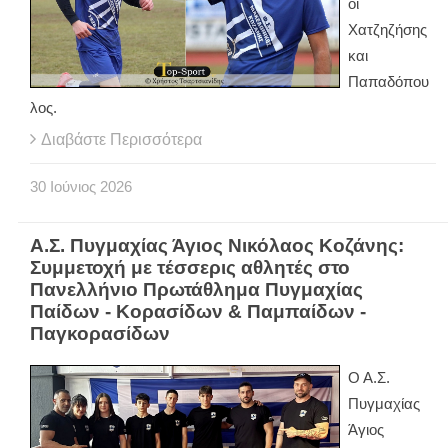
οι
Χατζηζήσης
και
Παπαδόπου
λος.
Διαβάστε Περισσότερα
30
Ιούνιος
2026
Α.Σ. Πυγμαχίας Άγιος Νικόλαος Κοζάνης:
Συμμετοχή με τέσσερις αθλητές στο
Πανελλήνιο Πρωτάθλημα Πυγμαχίας
Παίδων - Κορασίδων & Παμπαίδων -
Παγκορασίδων
Ο Α.Σ.
Πυγμαχίας
Άγιος