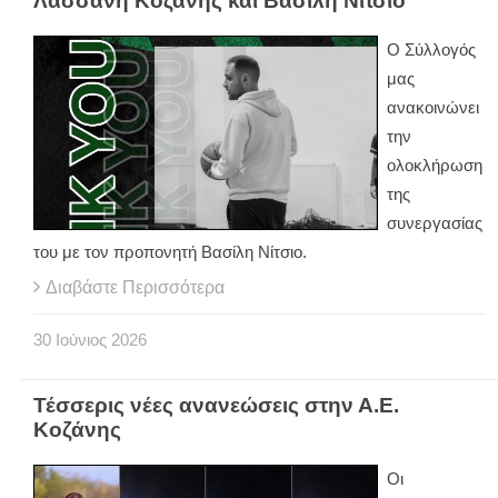
Λασσάνη Κοζάνης και Βασίλη Νίτσιο
Ο Σύλλογός
μας
ανακοινώνει
την
ολοκλήρωση
της
συνεργασίας
του με τον προπονητή Βασίλη Νίτσιο.
Διαβάστε Περισσότερα
30
Ιούνιος
2026
Τέσσερις νέες ανανεώσεις στην Α.Ε.
Κοζάνης
Οι