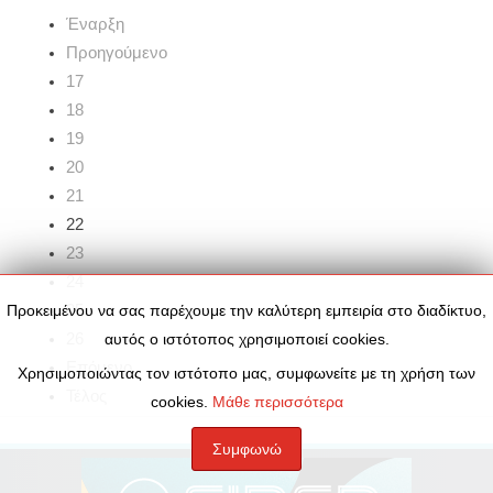
Έναρξη
Προηγούμενο
17
18
19
20
21
22
23
24
25
Προκειμένου να σας παρέχουμε την καλύτερη εμπειρία στο διαδίκτυο,
26
αυτός ο ιστότοπος χρησιμοποιεί cookies.
Επόμενο
Χρησιμοποιώντας τον ιστότοπο μας, συμφωνείτε με τη χρήση των
Τέλος
cookies.
Μάθε περισσότερα
Συμφωνώ