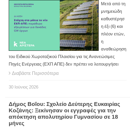
Μετά από τη
μνημειώδη
καθυστέρησ
η έξι (6) και
πλέον ετών,
η
αναθεώρηση
του Ειδικού Χωροταξικού Πλαισίου για τις Ανανεώσιμες
Πηγές Ενέργειας (ΕΧΠ ΑΠΕ) δεν πρέπει να λειτουργήσει
Διαβάστε Περισσότερα
30
Ιούνιος
2026
Δήμος Βοΐου: Σχολείο Δεύτερης Ευκαιρίας
Κοζάνης: Ξεκίνησαν οι εγγραφές για την
απόκτηση απολυτηρίου Γυμνασίου σε 18
μήνες