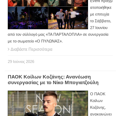
Εvent πραγμ
ατοποιήθηκε
με επιτυχία
το Σάββατο,
27 Ιουνίου
από τον σύλλογό μας «ΤΑ ΠΑΡΤΑΛΟΠΛΑ» σε συνεργασία
με το σωματείο «Ο ΠΥΛΩΝΑΣ».
Διαβάστε Περισσότερα
29
Ιούνιος
2026
ΠΑΟΚ Κοίλων Κοζάνης: Ανανέωση
συνεργασίας με το Νίκο Μπογιατζούλη
Ο ΠΑΟΚ
Κοίλων
Κοζάνης,
ανακοινώνει