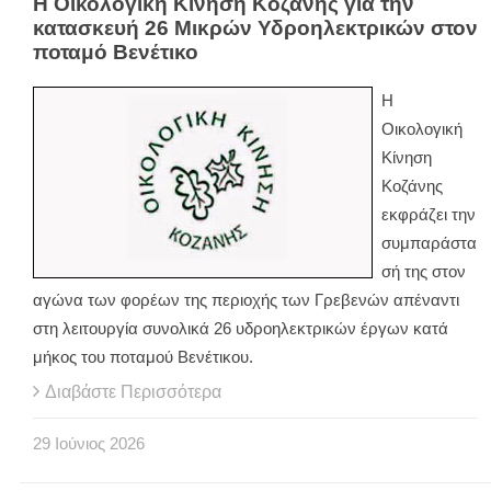
Η Οικολογική Κίνηση Κοζάνης για την
κατασκευή 26 Μικρών Υδροηλεκτρικών στον
ποταμό Βενέτικο
Η
Οικολογική
Κίνηση
Κοζάνης
εκφράζει την
συμπαράστα
σή της στον
αγώνα των φορέων της περιοχής των Γρεβενών απέναντι
στη λειτουργία συνολικά 26 υδροηλεκτρικών έργων κατά
μήκος του ποταμού Βενέτικου.
Διαβάστε Περισσότερα
29
Ιούνιος
2026