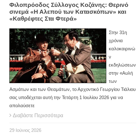
Φιλοπρόοδος Σύλλογος Κοζάνης: Θερινό
σινεμά «Η Αλεπού των Κατασκόπων» και
«Καθρέφτες Στα Φτερά»
Στην 31η
χρόνια
καλοκαιρινώ
ν
εκδηλώσεων
στην «Αυλή
των
Ασμάτων και των Θεαμάτων, το Αρχοντικό Γεωργίου Τιάλιου
σας υποδέχεται αυτή την Τετάρτη 1 Ιουλίου 2026 για να
απολαύσετε
Διαβάστε Περισσότερα
29
Ιούνιος
2026