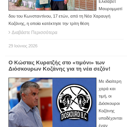
Ελισάβετ
Μαυρομματί
δου του Κωνσταντίνου, 17 ετών, από τη Νέα Χαραυγή
Κοζάνης, η οποία κατέκτησε την τρίτη θέση
Διαβάστε Περισσότερα
29
Ιούνιος
2026
Ο Κώστας Κυρατζής στο «τιμόνι» των
Διόσκουρων Κοζάνης για τη νέα σεζόν!
Με ιδιαίτερη
χαρά και
τιμή, οι
Διόσκουροι
Κοζάνης
υποδέχονται
έναν