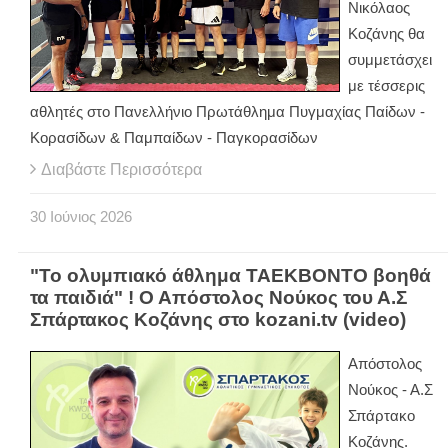
Νικόλαος
Κοζάνης θα
συμμετάσχει
με τέσσερις
αθλητές στο Πανελλήνιο Πρωτάθλημα Πυγμαχίας Παίδων -
Κορασίδων & Παμπαίδων - Παγκορασίδων
Διαβάστε Περισσότερα
30
Ιούνιος
2026
"Το ολυμπιακό άθλημα ΤΑΕΚΒΟΝΤΟ βοηθά
τα παιδιά" ! Ο Απόστολος Νούκος του Α.Σ
Σπάρτακος Κοζάνης στο kozani.tv (video)
Απόστολος
Νούκος - Α.Σ
Σπάρτακο
Κοζάνης.