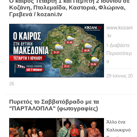
Ο καιρός Τετάρτη 1 και Πέμπτη 2 Ιουνίου σε
Κοζάνη, Πτολεμαΐδα, Καστοριά, Φλώρινα,
Γρεβενά / kozani.tv
www.kozani
.tv
Διαβάστε
Περισσότερ
α
29
Ιούνιος
20
26
Πυρετός το Σαββατόβραδο με τα
"ΠΑΡΤΑΛΟΠΛΑ" (φωτογραφίες)
Άλλο ένα
Καλουκιρνό