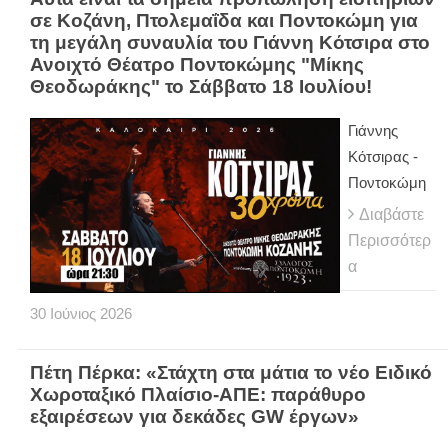
σε Κοζάνη, Πτολεμαΐδα και Ποντοκώμη για
τη μεγάλη συναυλία του Γιάννη Κότσιρα στο
Ανοιχτό Θέατρο Ποντοκώμης "Μίκης
Θεοδωράκης" το Σάββατο 18 Ιουλίου!
Γιάννης
Κότσιρας -
Ποντοκώμη
Διαβάστε
Περισσότερ
α
30
Ιούνιος
2026
Πέτη Πέρκα: «Στάχτη στα μάτια το νέο Ειδικό
Χωροταξικό Πλαίσιο-ΑΠΕ: παράθυρο
εξαιρέσεων για δεκάδες GW έργων»