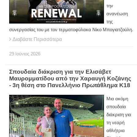
την
ανανέωση
της
συνεργασίας του με τον τερματοφύλακα Νίκο Μπογιατζούλη.
Διαβάστε Περισσότερα
29
Ιούνιος
2026
Σπουδαία διάκριση για την Ελισάβετ
Μαυρομματίδου από την Χαραυγή Κοζάνης
- 3η θέση στο Πανελλήνιο Πρωτάθλημα Κ18
Μια ακόμη
σπουδαία
διάκριση για
τη νεαρή
αθλήτρια