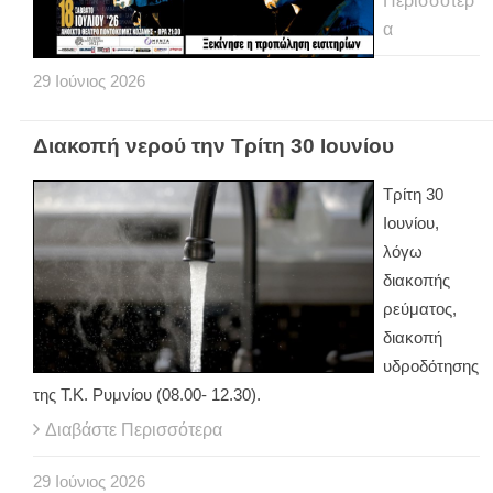
Περισσότερ
α
29
Ιούνιος
2026
Διακοπή νερού την Τρίτη 30 Ιουνίου
Τρίτη 30
Ιουνίου,
λόγω
διακοπής
ρεύματος,
διακοπή
υδροδότησης
της Τ.Κ. Ρυμνίου (08.00- 12.30).
Διαβάστε Περισσότερα
29
Ιούνιος
2026