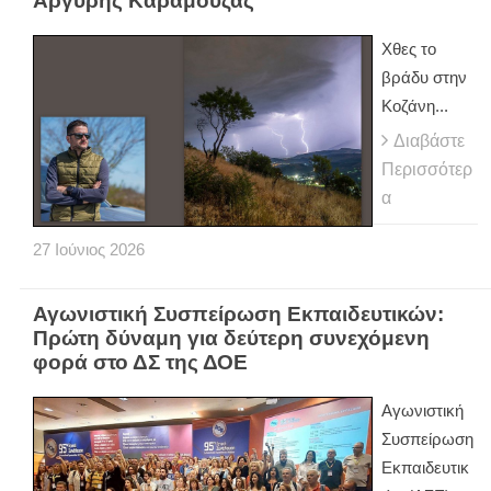
Αργύρης Καραμούζας
Χθες το
βράδυ στην
Κοζάνη...
Διαβάστε
Περισσότερ
α
27
Ιούνιος
2026
Αγωνιστική Συσπείρωση Εκπαιδευτικών:
Πρώτη δύναμη για δεύτερη συνεχόμενη
φορά στο ΔΣ της ΔΟΕ
Αγωνιστική
Συσπείρωση
Εκπαιδευτικ