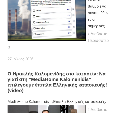
βαθμό είναι
συνυπεύθυν
ες οι
σημερινές
Διαβάστε
Περισσότερ
α
27
Ιούνιος
2026
Ο Ηρακλής Καλομενίδης στο kozani.tv: Να
γιατί στη "MediaHome Kalomenidis"
επιλέγουμε έπιπλα Ελληνικής κατασκευής!
(video)
MediaHome Kalomenidis - ;Επιπλα Ελληνικής κατασκευής.
Διαβάστε