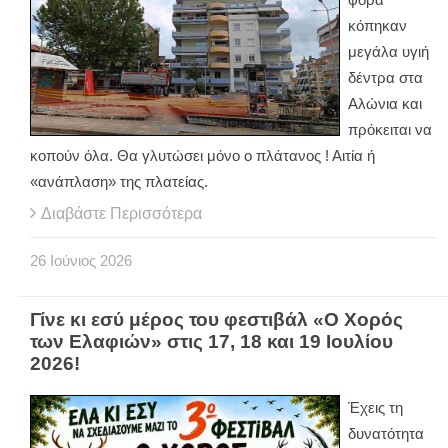
κόπηκαν
μεγάλα υγιή
δέντρα στα
Αλώνια και
πρόκειται να
κοπούν όλα. Θα γλυτώσει μόνο ο πλάτανος ! Αιτία ή
«ανάπλαση» της πλατείας.
Διαβάστε Περισσότερα
26
Ιούνιος
2026
Γίνε κι εσύ μέρος του φεστιβάλ «Ο Χορός
των Ελαφιών» στις 17, 18 και 19 Ιουλίου
2026!
Έχεις τη
δυνατότητα