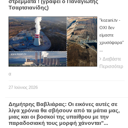
στρέμματα ! (γράφει ο Παναγιώτης
Τσαρτσιανίδης)
"kozani.tv -
ΟΧΙ δεν
είμαστε
χρυσόψαρα"
...
Διαβάστε
Περισσότερ
α
27
Ιούνιος
2026
Δημήτρης Βαβλιάρας: Οι εικόνες αυτές σε
λίγα χρόνια θα σβήσουν από τα μάτια μας,
μιας και οι βοσκοί της υπαίθρου με την
παραδοσιακή τους μορφή χάνονται"...