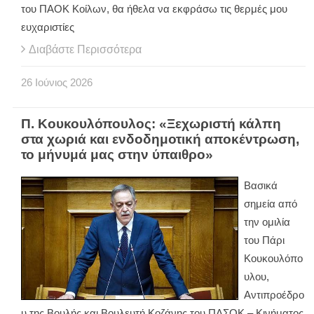
του ΠΑΟΚ Κοίλων, θα ήθελα να εκφράσω τις θερμές μου
ευχαριστίες
Διαβάστε Περισσότερα
26
Ιούνιος
2026
Π. Κουκουλόπουλος: «Ξεχωριστή κάλπη
στα χωριά και ενδοδημοτική αποκέντρωση,
το μήνυμά μας στην ύπαιθρο»
Βασικά
σημεία από
την ομιλία
του Πάρι
Κουκουλόπο
υλου,
Αντιπροέδρο
υ της Βουλής και Βουλευτή Κοζάνης του ΠΑΣΟΚ – Κινήματος