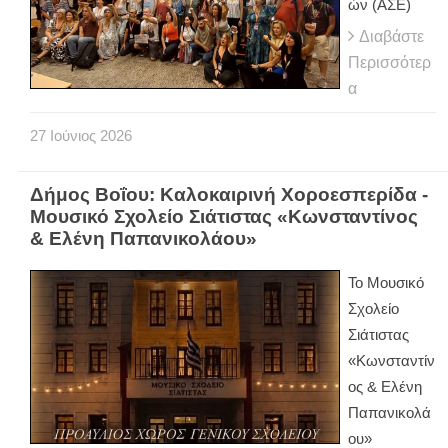
ών (ΑΣΕ)
Διαβάστε
Περισσότερ
α
27
Ιούνιος
2026
Δήμος Βοΐου: Καλοκαιρινή Χοροεσπερίδα -
Μουσικό Σχολείο Σιάτιστας «Κωνσταντίνος
& Ελένη Παπανικολάου»
Το Μουσικό
Σχολείο
Σιάτιστας
«Κωνσταντίν
ος & Ελένη
Παπανικολά
ου»