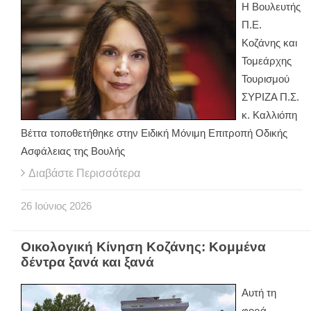
Η Βουλευτής
Π.Ε.
Κοζάνης και
Τομεάρχης
Τουρισμού
ΣΥΡΙΖΑ Π.Σ.
κ. Καλλιόπη
Βέττα τοποθετήθηκε στην Ειδική Μόνιμη Επιτροπή Οδικής
Ασφάλειας της Βουλής
Διαβάστε Περισσότερα
26
Ιούνιος
2026
Οικολογική Κίνηση Κοζάνης: Κομμένα
δέντρα ξανά και ξανά
Αυτή τη
φορά