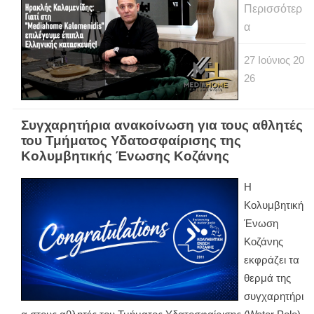
Περισσότερ
α
27
Ιούνιος
20
26
Συγχαρητήρια ανακοίνωση για τους αθλητές
του Τμήματος Υδατοσφαίρισης της
Κολυμβητικής Ένωσης Κοζάνης
Η
Κολυμβητική
Ένωση
Κοζάνης
εκφράζει τα
θερμά της
συγχαρητήρι