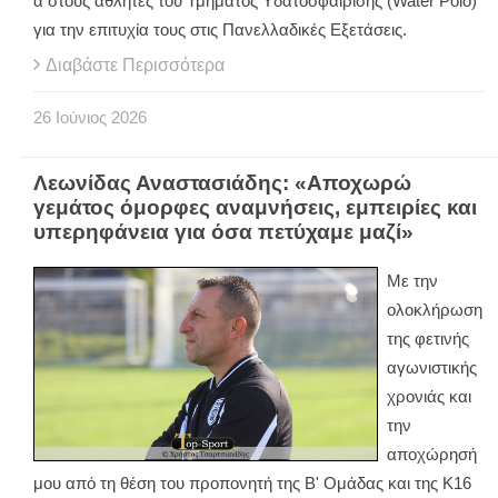
α στους αθλητές του Τμήματος Υδατοσφαίρισης (
Water
Polo
)
για την επιτυχία τους στις Πανελλαδικές Εξετάσεις.
Διαβάστε Περισσότερα
26
Ιούνιος
2026
Λεωνίδας Αναστασιάδης: «Αποχωρώ
γεμάτος όμορφες αναμνήσεις, εμπειρίες και
υπερηφάνεια για όσα πετύχαμε μαζί»
Με την
ολοκλήρωση
της φετινής
αγωνιστικής
χρονιάς και
την
αποχώρησή
μου από τη θέση του προπονητή της Β' Ομάδας και της Κ16