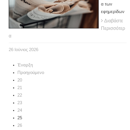
α των
εφημερίδων
Διαβάστε
Περισσότερ
α
26
Ιούνιος
2026
Έναρξη
Προηγούμενο
20
21
22
23
24
25
26