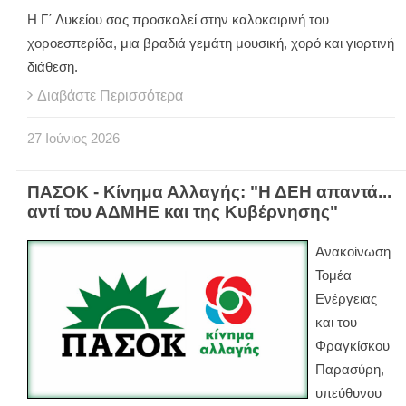
Η Γ΄ Λυκείου σας προσκαλεί στην καλοκαιρινή του
χοροεσπερίδα, μια βραδιά γεμάτη μουσική, χορό και γιορτινή
διάθεση.
Διαβάστε Περισσότερα
27
Ιούνιος
2026
ΠΑΣΟΚ - Κίνημα Αλλαγής: "Η ΔΕΗ απαντά...
αντί του ΑΔΜΗΕ και της Κυβέρνησης"
Ανακοίνωση
Τομέα
Ενέργειας
και του
Φραγκίσκου
Παρασύρη,
υπεύθυνου