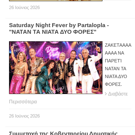
26
Ιούνιος
2026
Saturday Night Fever by Partalopla -
"ΝΑΤΑΝ ΤΑ ΝΙΑΤΑ ΔΥΟ ΦΟΡΕΣ"
ΖAKETΑΑΑΑ
ΑΑΑΑ ΝΑ
ΠΑΡΕΤΊ
ΝΑΤΑΝ ΤΑ
ΝΙΑΤΑ ΔΥΟ
ΦΟΡΕΣ.
Διαβάστε
Περισσότερα
26
Ιούνιος
2026
Συμμετοχή της Κοβενταρείου Δημοτικής