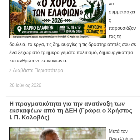
να
συμμετάσχει
ς
παρουσιάζον
τας τη
δουλειά, τα έργα, τις δημιουργίες ή τις δραστηριότητές σου σε
ένα ξεχωριστό τριήμερο γεμάτο πολιτισμό, δημιουργικότητα
και ανθρώπινη επικοινωνία.
Διαβάστε Περισσότερα
26
Ιούνιος
2026
Η πραγματικότητα για την ανατίναξη των
εκσκαφέων από τη ΔΕΗ (Γράφει ο Χρήστος
Ι. Π. Κολοβός)
Μετά τον
Πανελλήνιο