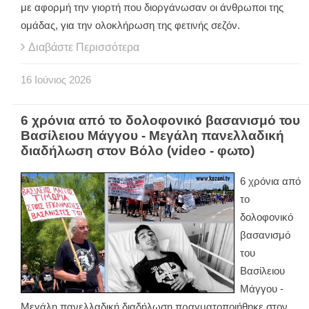
με αφορμή την γιορτή που διοργάνωσαν οι άνθρωποι της
ομάδας, για την ολοκλήρωση της φετινής σεζόν.
Διαβάστε Περισσότερα
16
Ιούνιος
2026
6 χρόνια από το δολοφονικό βασανισμό του
Βασίλειου Μάγγου - Μεγάλη πανελλαδική
διαδήλωση στον Βόλο (video - φωτο)
6 χρόνια από
το
δολοφονικό
βασανισμό
του
Βασίλειου
Μάγγου -
Μεγάλη πανελλαδική διαδήλωση πραγματοποιήθηκε στον