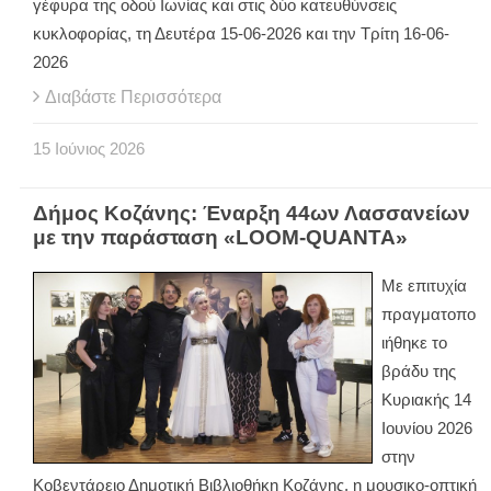
γέφυρα της οδού Ιωνίας και στις δύο κατευθύνσεις
κυκλοφορίας, τη Δευτέρα 15-06-2026 και την Τρίτη 16-06-
2026
Διαβάστε Περισσότερα
15
Ιούνιος
2026
Δήμος Κοζάνης: Έναρξη 44ων Λασσανείων
με την παράσταση «LOOM-QUANTA»
Με επιτυχία
πραγματοπο
ιήθηκε το
βράδυ της
Κυριακής 14
Ιουνίου 2026
στην
Κοβεντάρειο Δημοτική Βιβλιοθήκη Κοζάνης, η μουσικο-οπτική