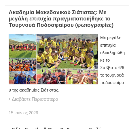
Ακαδημία Μακεδονικού Σιάτιστας: Με
μεγάλη επιτυχία πραγματοποιήθηκε το
Τουρνουά Ποδοσφαίρου (φωτογραφίες)
Με μεγάλη
επιτυχία
ολοκληρώθη
κε το
Σάββατο 6/6
το τουρνουά
ποδοσφαίρο
υ της ακαδημίας Σιάτιστας.
Διαβάστε Περισσότερα
15
Ιούνιος
2026