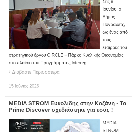
Στις 8
Ιουνίου, ο
Δήμος
Πόγραδετς,
ως ένας από
τους
εταίρους του
στρατηγικού έργου CIRCLE – Πάρκο Κυκλικής Οικονομίας,
στο πλαίσιο του Προγράμματος Interreg
Διαβάστε Περισσότερα
15
Ιούνιος
2026
MEDIA STROM Ευκολίδης στην Κοζάνη - Το
Prime Discover σχεδιάστηκε για εσάς !
MEDIA
STROM