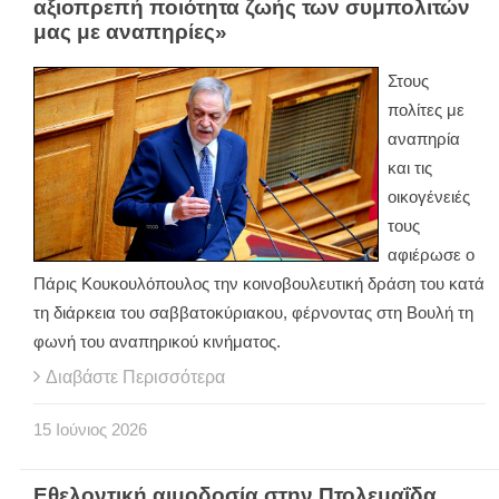
αξιοπρεπή ποιότητα ζωής των συμπολιτών
μας με αναπηρίες»
Στους
πολίτες με
αναπηρία
και τις
οικογένειές
τους
αφιέρωσε ο
Πάρις Κουκουλόπουλος την κοινοβουλευτική δράση του κατά
τη διάρκεια του σαββατοκύριακου, φέρνοντας στη Βουλή τη
φωνή του αναπηρικού κινήματος.
Διαβάστε Περισσότερα
15
Ιούνιος
2026
Εθελοντική αιμοδοσία στην Πτολεμαΐδα