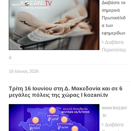
Διαβάστε τα
σημερινά
Πρωτοσέλιδ
α των
εφημερίδων
Διαβάστε
Περισσότερ
α
16
Ιούνιος
2026
Τρίτη 16 Ιουνίου στη Δ. Μακεδονία και σε 6
μεγάλες πόλεις της χώρας Ι kozani.tv
www.kozani
.tv
Διαβάστε