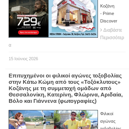
Κοζάνη
- Prime
Discover
Διαβάστε
Περισσότερ
α
15
Ιούνιος
2026
Επιτυχημένοι οι φιλικοί αγώνες τοξοβολίας
στην Κάτω Κώμη από τους «Τοξόκλυτους»
Κοζάνης με τη συμμετοχή ομάδων από
Θεσσαλονίκη, Κατερίνη, Φλώρινα, Αριδαία,
Βόλο και Γιάννενα (φωτογραφίες)
Φιλικοί
αγώνας
τοξοβολίας