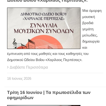
Ωδείου Βοΐου «Χαρίλαος Περπέσας».
Μια όμορφη
μουσική
βραδιά
γεμάτη
μελωδίες,
δημιουργία
και
έμπνευση από τους μαθητές και τους καθηγητές του
Δημοτικού Ωδείου Βοΐου «Χαρίλαος Περπέσας».
Διαβάστε Περισσότερα
16
Ιούνιος
2026
Τρίτη 16 Ιουνίου | Τα πρωτοσέλιδα των
εφημερίδων