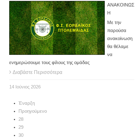
ΑΝΑΚΟΙΝΩΣ
Η
Με την
παρούσα
ανακοίνωση
θα θέλαμε
να
ενημερώσουμε τους φίλους της ομάδας
Διαβάστε Περισσότερα
14
Ιούνιος
2026
Έναρξη
Προηγούμενο
28
29
30