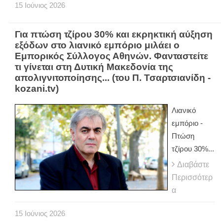
15
Ιούνιος
2026
Για πτώση τζίρου 30% και εκρηκτική αύξηση
εξόδων στο λιανικό εμπόριο μιλάει ο
Εμπορικός Σύλλογος Αθηνών. Φανταστείτε
τι γίνεται στη Δυτική Μακεδονία της
απολιγνιτοποίησης... (του Π. Τσαρτσιανίδη -
kozani.tv)
Λιανικό
εμπόριο -
Πτώση
τζίρου 30%...
Διαβάστε
Περισσότερ
α
15
Ιούνιος
2026