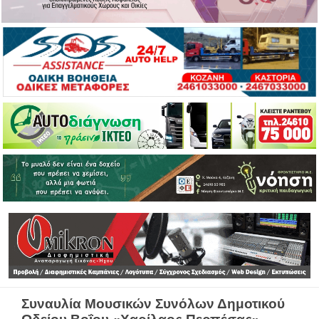
Συναυλία Μουσικών Συνόλων Δημοτικού