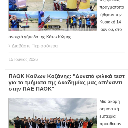
πραγματοπο
ιήθηκαν την
Κυριακή 14
Ιουνίου, στο
ανοιχτό γήπεδο της Κάτω Κώμης.
Διαβάστε Περισσότερα
15
Ιούνιος
2026
ΠΑΟΚ Κοίλων Κοζάνης: "Δυνατά φιλικά τεστ
για τα τμήματα της Ακαδημίας μας απέναντι
στην ΠΑΕ ΠΑΟΚ"
Μία ακόμη
σημαντική
εμπειρία
πρόσθεσαν