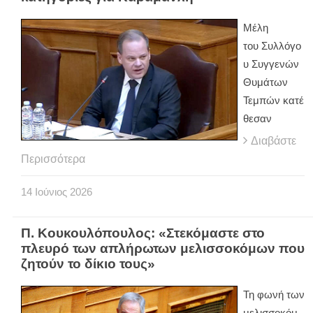
Μέλη
του Συλλόγο
υ Συγγενών
Θυμάτων
Τεμπών κατέ
θεσαν
Διαβάστε
Περισσότερα
14
Ιούνιος
2026
Π. Κουκουλόπουλος: «Στεκόμαστε στο
πλευρό των απλήρωτων μελισσοκόμων που
ζητούν το δίκιο τους»
Τη φωνή των
μελισσοκόμ