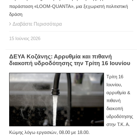
παράσταση «LOOM-QUANTA», μια ξεχωριστή πολιτιστική
δράση
Διαβάστε Περισσότερα
15
Ιούνιος
2026
ΔΕΥΑ Κοζάνης: Αρρυθμία και πιθανή
διακοπή υδροδότησης την Τρίτη 16 Ιουνίου
Τρίτη 16
Ιουνίου,
αρρυθμία &
πιθανή
διακοπή
υδροδότησης
στην Τ.Κ. Α.
Κώμης λόγω εργασιών, 08.00 με 18.00.