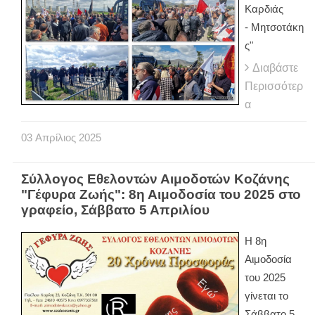
Καρδιάς
- Μητσοτάκη
ς"
Διαβάστε
Περισσότερ
α
03
Απρίλιος
2025
Σύλλογος Εθελοντών Αιμοδοτών Κοζάνης
"Γέφυρα Ζωής": 8η Αιμοδοσία του 2025 στο
γραφείο, Σάββατο 5 Απριλίου
Η 8η
Αιμοδοσία
του 2025
γίνεται τo
Σάββατο 5