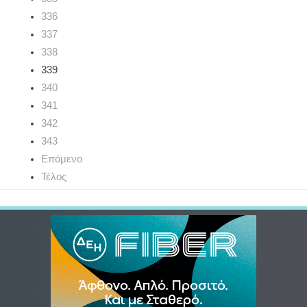
336
337
338
339
340
341
342
343
Επόμενο
Τέλος