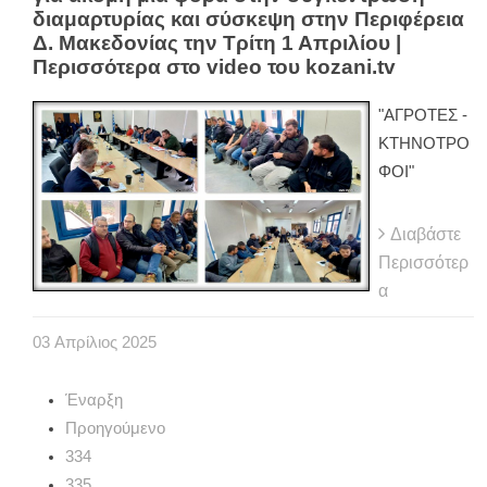
διαμαρτυρίας και σύσκεψη στην Περιφέρεια
Δ. Μακεδονίας την Τρίτη 1 Απριλίου |
Περισσότερα στο video του kozani.tv
"ΑΓΡΟΤΕΣ -
ΚΤΗΝΟΤΡΟ
ΦΟΙ"
Διαβάστε
Περισσότερ
α
03
Απρίλιος
2025
Έναρξη
Προηγούμενο
334
335