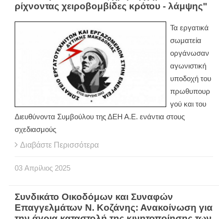
ρίχνοντας χειροβομβίδες κρότου - λάμψης"
Τα εργατικά
σωματεία
οργάνωσαν
αγωνιστική
υποδοχή του
πρωθυπουρ
γού και του
Διευθύνοντα Συμβούλου της ΔΕΗ Α.Ε. ενάντια στους
σχεδιασμούς
Διαβάστε Περισσότερα
03
Απρίλιος
2025
Συνδικάτο Οικοδόμων και Συναφών
Επαγγελμάτων Ν. Κοζάνης: Ανακοίνωση για
την άγρια καταστολή της κινητοποίησης των