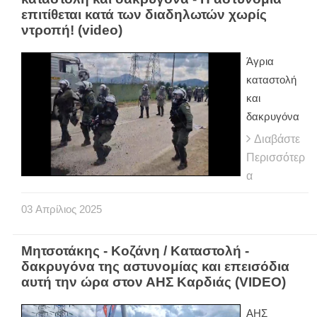
επιτίθεται κατά των διαδηλωτών χωρίς
ντροπή! (video)
Άγρια
καταστολή
και
δακρυγόνα
Διαβάστε
Περισσότερ
α
03
Απρίλιος
2025
Μητσοτάκης - Κοζάνη / Καταστολή -
δακρυγόνα της αστυνομίας και επεισόδια
αυτή την ώρα στον ΑΗΣ Καρδιάς (VIDEO)
ΑΗΣ