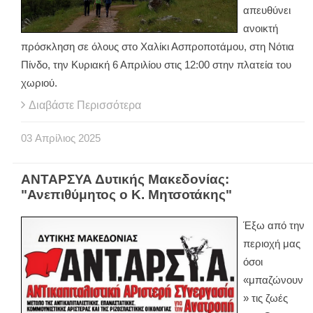
απευθύνει
ανοικτή
πρόσκληση σε όλους στο Χαλίκι Ασπροποτάμου, στη Νότια
Πίνδο, την Κυριακή 6 Απριλίου στις 12:00 στην πλατεία του
χωριού.
Διαβάστε Περισσότερα
03
Απρίλιος
2025
ΑΝΤΑΡΣΥΑ Δυτικής Μακεδονίας:
"Ανεπιθύμητος ο Κ. Μητσοτάκης"
Έξω από την
περιοχή μας
όσοι
«μπαζώνουν
» τις ζωές