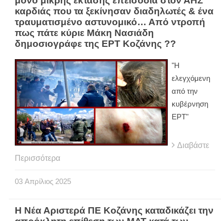
μόνο μικρής έκτασης επεισόδια στον ΑΗΣ
καρδιάς που τα ξεκίνησαν διαδηλωτές & ένα
τραυματισμένο αστυνομικό… Από ντροπή
πως πάτε κύριε Μάκη Νασιάδη
δημοσιογράφε της ΕΡΤ Κοζάνης ??
"Η
ελεγχόμενη
από την
κυβέρνηση
ΕΡΤ"
Διαβάστε
Περισσότερα
03
Απρίλιος
2025
Η Νέα Αριστερά ΠΕ Κοζάνης καταδικάζει την