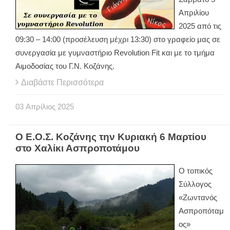
Απριλίου
2025 από τις
09:30 – 14:00 (προσέλευση μέχρι 13:30) στο γραφείο μας σε
συνεργασία με γυμναστήριο Revolution Fit και με το τμήμα
Αιμοδοσίας του Γ.Ν. Κοζάνης.
Διαβάστε Περισσότερα
03
Απρίλιος
2025
Ο Ε.Ο.Σ. Κοζάνης την Κυριακή 6 Μαρτίου
στο Χαλίκι Ασπροποτάμου
Ο τοπικός
Σύλλογος
«Ζωντανός
Ασπροπόταμ
ος»