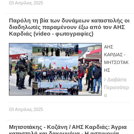
03
Απρίλιος
2025
Παρόλη τη βία των δυνάμεων καταστολής οι
διαδηλωτές παραμένουν έξω από τον ΑΗΣ
Καρδιάς (video - φωτογραφίες)
ΑΗΣ
ΚΑΡΔΙΑΣ -
ΜΗΤΣΟΤΑΚ
ΗΣ
Διαβάστε
Περισσότερ
α
03
Απρίλιος
2025
Μητσοτάκης - Κοζάνη / ΑΗΣ Καρδιάς: Άγρια
καταστολή και δακρυγόνα - Η αστυνομία