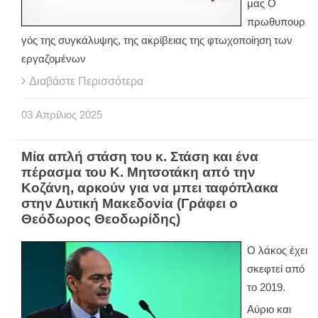
μας Ο
πρωθυπουρ
γός της συγκάλυψης, της ακρίβειας της φτωχοποίηση των
εργαζομένων
Διαβάστε Περισσότερα
03
Απρίλιος
2025
Μία απλή στάση του κ. Στάση και ένα
πέρασμα του Κ. Μητσοτάκη από την
Κοζάνη, αρκούν για να μπει ταφόπλακα
στην Δυτική Μακεδονία (Γράφει ο
Θεόδωρος Θεοδωρίδης)
Ο λάκος έχει
σκεφτεί από
το 2019.
Αύριο και