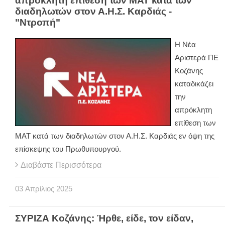
απρόκλητη επίθεση των ΜΑΤ κατά των
διαδηλωτών στον Α.Η.Σ. Καρδιάς -
"Ντροπή"
Η Νέα
Αριστερά ΠΕ
Κοζάνης
καταδικάζει
την
απρόκλητη
επίθεση των
ΜΑΤ κατά των διαδηλωτών στον Α.Η.Σ. Καρδιάς εν όψη της
επίσκεψης του Πρωθυπουργού.
Διαβάστε Περισσότερα
03
Απρίλιος
2025
ΣΥΡΙΖΑ Κοζάνης: Ήρθε, είδε, τον είδαν,