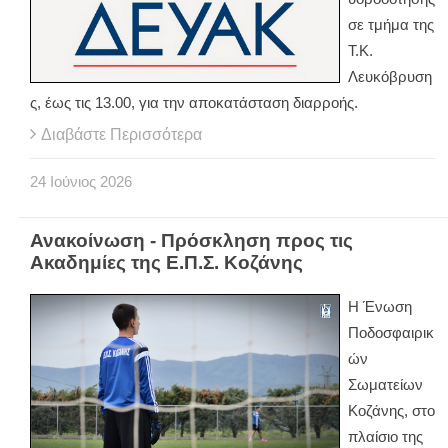
σε τμήμα της
Τ.Κ.
Λευκόβρυση
ς, έως τις 13.00, για την αποκατάσταση διαρροής.
Διαβάστε Περισσότερα
24
Ιούνιος
2026
Ανακοίνωση - Πρόσκληση προς τις
Ακαδημίες της Ε.Π.Σ. Κοζάνης
Η Ένωση
Ποδοσφαιρικ
ών
Σωματείων
Κοζάνης, στο
πλαίσιο της