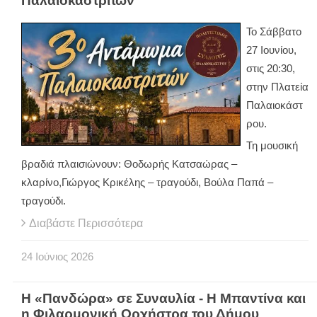
Παλαιοκαστριτών
Το Σάββατο
27 Ιουνίου,
στις 20:30,
στην Πλατεία
Παλαιοκάστ
ρου.
Τη μουσική
βραδιά πλαισιώνουν: Θοδωρής Κατσαώρας –
κλαρίνο,Γιώργος Κρικέλης – τραγούδι, Βούλα Παπά –
τραγούδι.
Διαβάστε Περισσότερα
24
Ιούνιος
2026
Η «Πανδώρα» σε Συναυλία - Η Μπαντίνα και
η Φιλαρμονική Ορχήστρα του Δήμου