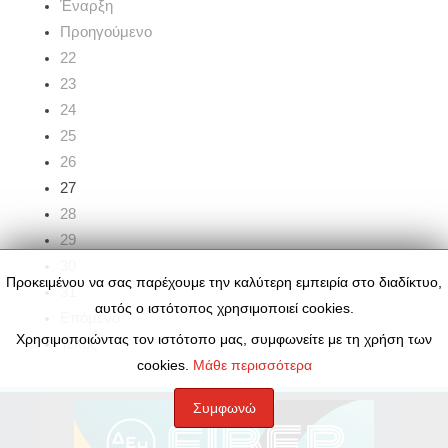
Έναρξη
Προηγούμενο
22
23
24
25
26
27
28
29
30
Προκειμένου να σας παρέχουμε την καλύτερη εμπειρία στο διαδίκτυο,
31
αυτός ο ιστότοπος χρησιμοποιεί cookies.
Επόμενο
Χρησιμοποιώντας τον ιστότοπο μας, συμφωνείτε με τη χρήση των
Τέλος
cookies.
Μάθε περισσότερα
Συμφωνώ