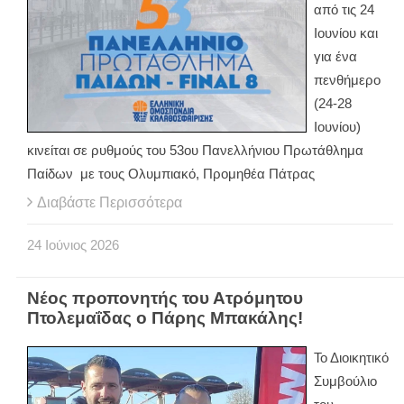
από τις 24
Ιουνίου και
για ένα
πενθήμερο
(24-28
Ιουνίου)
κινείται σε ρυθμούς του 53ου Πανελλήνιου Πρωτάθλημα
Παίδων με τους Ολυμπιακό, Προμηθέα Πάτρας
Διαβάστε Περισσότερα
24
Ιούνιος
2026
Νέος προπονητής του Ατρόμητου
Πτολεμαΐδας ο Πάρης Μπακάλης!
Το Διοικητικό
Συμβούλιο