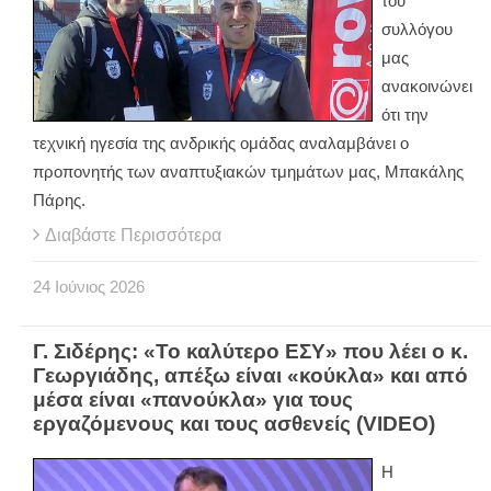
του
συλλόγου
μας
ανακοινώνει
ότι την
τεχνική ηγεσία της ανδρικής ομάδας αναλαμβάνει ο
προπονητής των αναπτυξιακών τμημάτων μας, Μπακάλης
Πάρης.
Διαβάστε Περισσότερα
24
Ιούνιος
2026
Γ. Σιδέρης: «Το καλύτερο ΕΣΥ» που λέει ο κ.
Γεωργιάδης, απέξω είναι «κούκλα» και από
μέσα είναι «πανούκλα» για τους
εργαζόμενους και τους ασθενείς (VIDEO)
Η