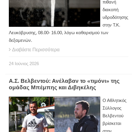
πιθανή
διακοπή
υδροδότησης
στην Τ.Κ.
Λευκόβρυσης, 08.00- 16.00, λόγω καθαρισμού των
δεξαμενών.
Διαβάστε Περισσότερα
24
Ιούνιος
2026
Α.Σ. Βελβεντού: Ανέλαβαν το «τιμόνι» της
ομάδας Μπέμπης και Διβηκέλης
Ο Αθλητικός
Σύλλογος
Βελβεντού
βρίσκεται
στην