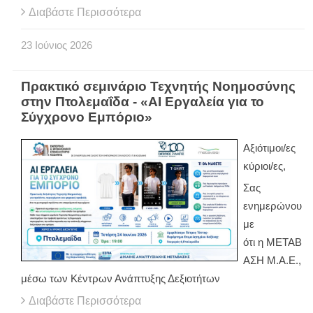
Διαβάστε Περισσότερα
23
Ιούνιος
2026
Πρακτικό σεμινάριο Τεχνητής Νοημοσύνης
στην Πτολεμαΐδα - «AI Εργαλεία για το
Σύγχρονο Εμπόριο»
Αξιότιμοι/ες
κύριοι/ες,
Σας
ενημερώνου
με
ότι η ΜΕΤΑΒ
ΑΣΗ Μ.Α.Ε.,
μέσω των Κέντρων Ανάπτυξης Δεξιοτήτων
Διαβάστε Περισσότερα