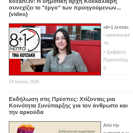
kozani.tv: Η δημοτική αρχή Κοκκαλιάρη
συνεχίζει το "έργο" των προηγούμενων...
(video)
«8+1 λεπτά»
-
www.kozani
.tv
.
Διαβάστε
Περισσότερ
α
24
Ιούνιος
2026
Εκδήλωση στις Πρέσπες: Χτίζοντας μια
Κοινότητα Συνύπαρξης για τον άνθρωπο και
την αρκούδα
Από την
εμπειρία των