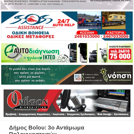
Δήμος Βοΐου: 3ο Αντάμωμα