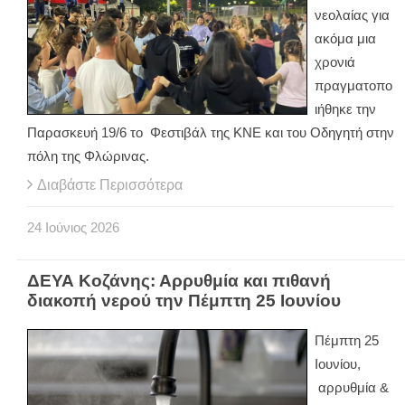
νεολαίας για
ακόμα μια
χρονιά
πραγματοπο
ιήθηκε την
Παρασκευή 19/6 το Φεστιβάλ της ΚΝΕ και του Οδηγητή στην
πόλη της Φλώρινας.
Διαβάστε Περισσότερα
24
Ιούνιος
2026
ΔΕΥΑ Κοζάνης: Αρρυθμία και πιθανή
διακοπή νερού την Πέμπτη 25 Ιουνίου
Πέμπτη 25
Ιουνίου,
αρρυθμία &