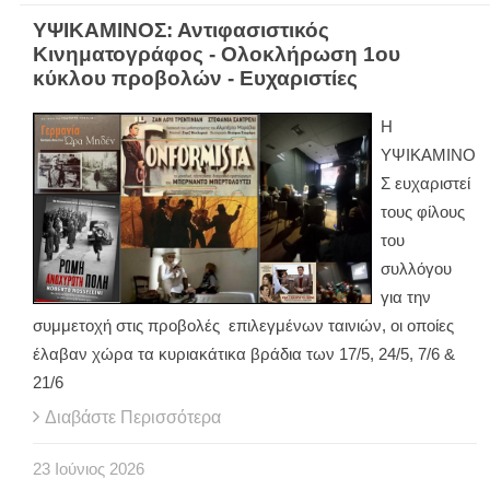
ΥΨΙΚΑΜΙΝΟΣ: Αντιφασιστικός
Κινηματογράφος - Ολοκλήρωση 1ου
κύκλου προβολών - Ευχαριστίες
Η
ΥΨΙΚΑΜΙΝΟ
Σ ευχαριστεί
τους φίλους
του
συλλόγου
για την
συμμετοχή στις προβολές επιλεγμένων ταινιών, οι οποίες
έλαβαν χώρα τα κυριακάτικα βράδια των 17/5, 24/5, 7/6 &
21/6
Διαβάστε Περισσότερα
23
Ιούνιος
2026