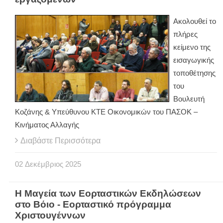
Ακολουθεί το
πλήρες
κείμενο της
εισαγωγικής
τοποθέτησης
του
Βουλευτή
Κοζάνης & Υπεύθυνου ΚΤΕ Οικονομικών του ΠΑΣΟΚ –
Κινήματος Αλλαγής
Διαβάστε Περισσότερα
02
Δεκέμβριος
2025
Η Μαγεία των Εορταστικών Εκδηλώσεων
στο Βόιο - Εορταστικό πρόγραμμα
Χριστουγέννων