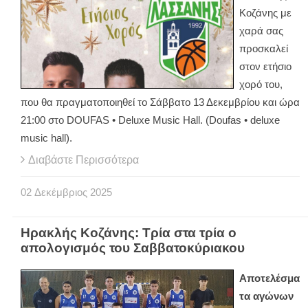
Κοζάνης με
χαρά σας
προσκαλεί
στον ετήσιο
χορό του,
που θα πραγματοποιηθεί το Σάββατο 13 Δεκεμβρίου και ώρα
21:00 στο DOUFAS • Deluxe Music Hall. (Doufas • deluxe
music hall).
Διαβάστε Περισσότερα
02
Δεκέμβριος
2025
Ηρακλής Κοζάνης: Τρία στα τρία ο
απολογισμός του Σαββατοκύριακου
Αποτελέσμα
τα αγώνων