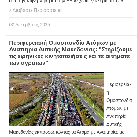
από την Κυβέρνηση και την ΕΕ «Σχέδιο ξεκληρίσματος».
Διαβάστε Περισσότερα
02
Δεκέμβριος
2025
Περιφερειακή Ομοσπονδία Ατόμων με
Αναπηρία Δυτικής Μακεδονίας: "Στηρίζουμε
τις ειρηνικές κινητοποιήσεις και τα αιτήματα
των αγροτών"
Η
Περιφερειακ
ή
Ομοσπονδία
Ατόμων με
Αναπηρία
Δυτικής
Μακεδονίας εκπροσωπώντας τα Άτομα με Αναπηρία, τις