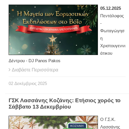
05.12.2025
Πεντάλοφος
-
Φωταγώγησ
η
Χριστουγεννι
άτικου
Δέντρου - DJ Panos Pakos
Διαβάστε Περισσότερα
02
Δεκέμβριος
2025
ΓΣΚ Λασσάνης Κοζάνης: Ετήσιος χορός το
Σάββατο 13 Δεκεμβρίου
Ο Γ.Σ.Κ.
Λασσάνης