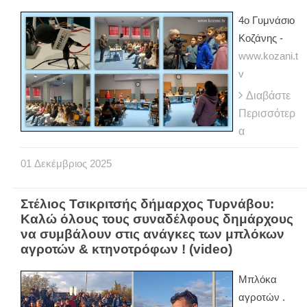
4ο Γυμνάσιο
Κοζάνης -
www.kozani.t
v
Διαβάστε
Περισσότερ
α
01
Δεκέμβριος
2025
Στέλιος Τσικριτσής δήμαρχος Τυρνάβου:
Καλώ όλους τους συναδέλφους δημάρχους
να συμβάλουν στις ανάγκες των μπλόκων
αγροτών & κτηνοτρόφων ! (video)
Μπλόκα
αγροτών .