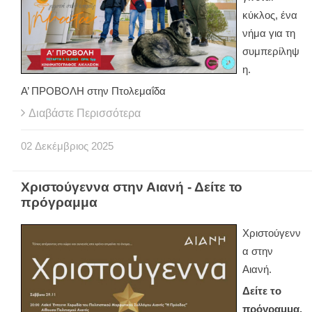
κύκλος, ένα
νήμα για τη
συμπερίληψ
η.
Α’ ΠΡΟΒΟΛΗ στην Πτολεμαΐδα
Διαβάστε Περισσότερα
02
Δεκέμβριος
2025
Χριστούγεννα στην Αιανή - Δείτε το
πρόγραμμα
Χριστούγενν
α στην
Αιανή.
Δείτε το
πρόγραμμα.