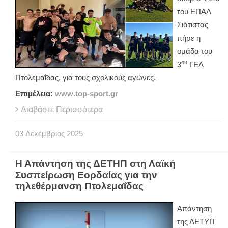
του ΕΠΑΛ
Σιάτιστας
πήρε η
ομάδα του
ου
3
ΓΕΛ
Πτολεμαΐδας, για τους σχολικούς αγώνες.
Επιμέλεια:
www
.
top
-
sport
.
gr
Διαβάστε Περισσότερα
03
Δεκέμβριος
2025
Η Απάντηση της ΔΕΤΗΠ στη Λαϊκή
Συσπείρωση Εορδαίας για την
τηλεθέρμανση Πτολεμαΐδας
Απάντηση
της ΔΕΤΥΠ