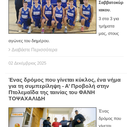
Σαββατοκύρ
ιακου
.
3 στα 3 για
τμήματα
μας, στους
αγώνες του διημέρου.
Διαβάστε Περισσότερα
02
Δεκέμβριος
2025
Ένας δρόμος που γίνεται κύκλος, ένα νήμα
για τη συμπερίληψη - Α’ Προβολή στην
Πτολεμαΐδα της ταινίας του ΦΑΝΗ
ΤΟΨΑΧΑΛΙΔΗ
Ένας
δρόμος που
γίνεται