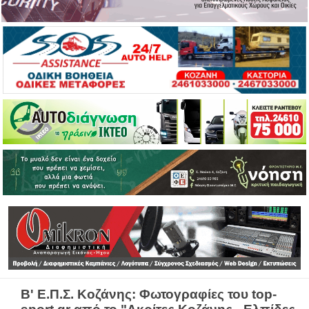
Β' Ε.Π.Σ. Κοζάνης: Φωτογραφίες του top-