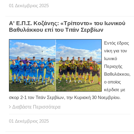
01
Δεκέμβριος
2025
Α' Ε.Π.Σ. Κοζάνης: «Τρίποντο» του Ιωνικού
Βαθυλάκκου επί του Τιτάν Σερβίων
Εντός έδρας
νίκη για τον
Ιωνικό
Περιοχής
Βαθυλάκκου,
ο οποίος
κέρδισε με
σκορ 2-1 τον Τιτάν Σερβίων, την Κυριακή 30 Νοεμβρίου.
Διαβάστε Περισσότερα
01
Δεκέμβριος
2025