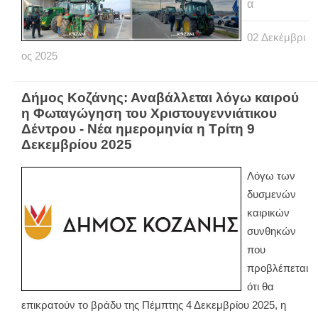
α
02
Δεκέμβρι
ος
2025
Δήμος Κοζάνης: Αναβάλλεται λόγω καιρού
η Φωταγώγηση του Χριστουγεννιάτικου
Δέντρου - Νέα ημερομηνία η Τρίτη 9
Δεκεμβρίου 2025
Λόγω των
δυσμενών
καιρικών
συνθηκών
που
προβλέπεται
ότι θα
επικρατούν το βράδυ της Πέμπτης 4 Δεκεμβρίου 2025, η