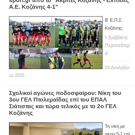
sport.gr από το "Ακρίτες Κοζάνης - Ελπίδες
Α.Ε. Κοζάνης 4-1"
Β' Ε.Π.Σ.
Κοζάνης:
Διαβάστε
Περισσότερ
α
03
Δεκέμβρι
ος
2025
Σχολικοί αγώνες ποδοσφαίρου: Νίκη του
3ου ΓΕΛ Πτολεμαΐδας επί του ΕΠΑΛ
Σιάτιστας και τώρα τελικός με το 2ο ΓΕΛ
Κοζάνης
Τη νίκη με
σκορ 5-1 επί