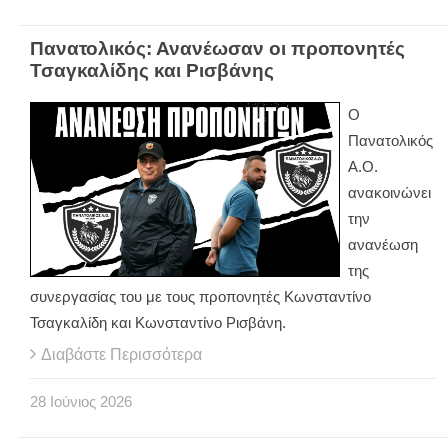
Πανατολικός: Ανανέωσαν οι προπονητές
Τσαγκαλίδης και Ρισβάνης
Ο
Πανατολικός
Α.Ο.
ανακοινώνει
την
ανανέωση
της
συνεργασίας του με τους προπονητές Κωνσταντίνο
Τσαγκαλίδη και Κωνσταντίνο Ρισβάνη.
Διαβάστε Περισσότερα
28
Ιούνιος
2026