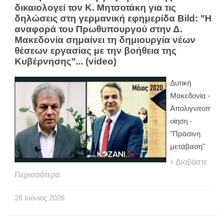
δικαιολογεί τον Κ. Μητσοτάκη για τις
δηλώσεις στη γερμανική εφημερίδα Bild: "Η
αναφορά του Πρωθυπουργού στην Δ.
Μακεδονία σημαίνει τη δημιουργία νέων
θέσεων εργασίας με την βοήθεια της
Κυβέρνησης"... (video)
Δυτική
Μακεδονία -
Απολιγνιτοπ
οίηση -
"Πράσινη
μετάβαση"
Διαβάστε
Περισσότερα
28
Ιούνιος
2026