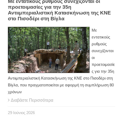
Με εντατικούς ρυθμούς συνεχίζονται οι
προετοιμασίες για την 35η
Αντιιμπεριαλιστική Κατασκήνωση της ΚΝΕ
στο Πισοδέρι στη Βίγλα
Με
εντατικούς
ρυθμούς
συνεχίζονται
οι
προετοιμασίε
ς για την 35η
Αντιιμπεριαλιστική Κατασκήνωση της ΚΝΕ στο Πισοδέρι στη
Βίγλα, που πραγματοποιείται με αφορμή τη συμπλήρωση 80
χρόνων
Διαβάστε Περισσότερα
29
Ιούνιος
2026