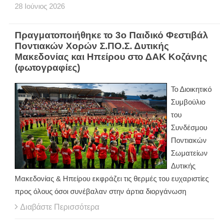
28
Ιούνιος
2026
Πραγματοποιήθηκε το 3ο Παιδικό Φεστιβάλ
Ποντιακών Χορών Σ.ΠΟ.Σ. Δυτικής
Μακεδονίας και Ηπείρου στο ΔΑΚ Κοζάνης
(φωτογραφίες)
Το Διοικητικό
Συμβούλιο
του
Συνδέσμου
Ποντιακών
Σωματείων
Δυτικής
Μακεδονίας & Ηπείρου εκφράζει τις θερμές του ευχαριστίες
προς όλους όσοι συνέβαλαν στην άρτια διοργάνωση
Διαβάστε Περισσότερα