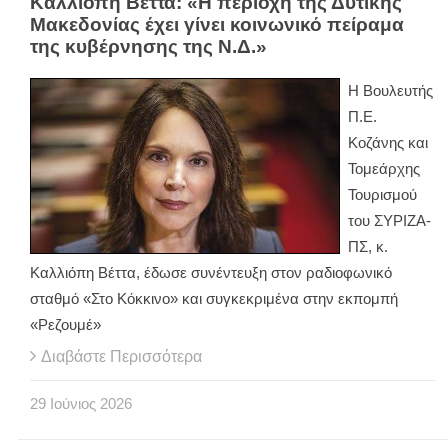
Καλλιόπη Βέττα: «Η περιοχή της Δυτικής
Μακεδονίας έχει γίνει κοινωνικό πείραμα
της κυβέρνησης της Ν.Δ.»
Η Βουλευτής
Π.Ε.
Κοζάνης και
Τομεάρχης
Τουρισμού
του ΣΥΡΙΖΑ-
ΠΣ, κ.
Καλλιόπη Βέττα, έδωσε συνέντευξη στον ραδιοφωνικό
σταθμό «Στο Κόκκινο» και συγκεκριμένα στην εκπομπή
«Ρεζουμέ»
Διαβάστε Περισσότερα
29
Ιούνιος
2026