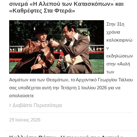
σινεμά «Η Αλεπού των Κατασκόπων» και
«Καθρέφτες Στα Φτερά»
Στην 31η
χρόνια
καλοκαιρινώ
ν
εκδηλώσεων
στην «Αυλή
των
Ασμάτων και των Θεαμάτων, το Αρχοντικό Γεωργίου Τιάλιου
σας υποδέχεται αυτή την Τετάρτη 1 Ιουλίου 2026 για να
απολαύσετε
Διαβάστε Περισσότερα
29
Ιούνιος
2026