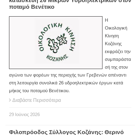
κατασκευή 26 Μικρών Υδροηλεκτρικών στον
ποταμό Βενέτικο
Η
Οικολογική
Κίνηση
Κοζάνης
εκφράζει την
συμπαράστα
σή της στον
αγώνα των φορέων της περιοχής των Γρεβενών απέναντι
στη λειτουργία συνολικά 26 υδροηλεκτρικών έργων κατά
μήκος του ποταμού Βενέτικου.
Διαβάστε Περισσότερα
29
Ιούνιος
2026
Φιλοπρόοδος Σύλλογος Κοζάνης: Θερινό