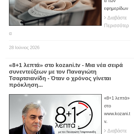
α των
εφημερίδων
Διαβάστε
Περισσότερ
α
28
Ιούνιος
2026
«8+1 λεπτά» στο kozani.tv - Μια νέα σειρά
συνεντεύξεων με τον Παναγιώτη
Τσαρτσιανίδη - Όταν ο χρόνος γίνεται
πρόκληση...
«8+1 λεπτά»
στο
www.kozani.t
v.
Διαβάστε