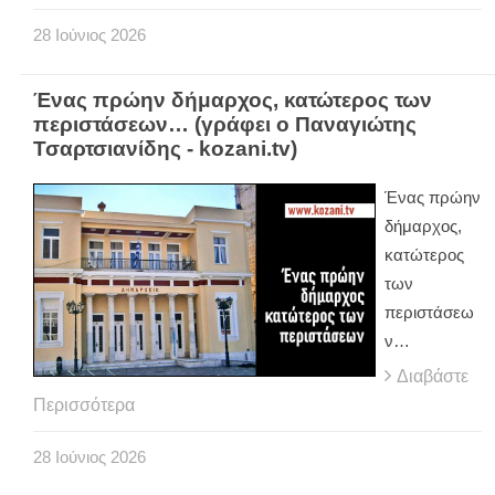
28
Ιούνιος
2026
Ένας πρώην δήμαρχος, κατώτερος των
περιστάσεων… (γράφει ο Παναγιώτης
Τσαρτσιανίδης - kozani.tv)
Ένας πρώην
δήμαρχος,
κατώτερος
των
περιστάσεω
ν…
Διαβάστε
Περισσότερα
28
Ιούνιος
2026