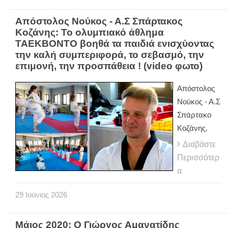
Απόστολος Νούκος - Α.Σ Σπάρτακος
Κοζάνης: Το ολυμπιακό άθλημα
ΤΑΕΚΒΟΝΤΟ βοηθά τα παιδιά ενισχύοντας
την καλή συμπεριφορά, το σεβασμό, την
επιμονή, την προσπάθεια ! (video φωτο)
Απόστολος
Νούκος - Α.Σ
Σπάρτακο
Κοζάνης.
Διαβάστε
Περισσότερ
α
29
Ιούνιος
2026
Μάιος 2020: Ο Γιώργος Αμανατίδης