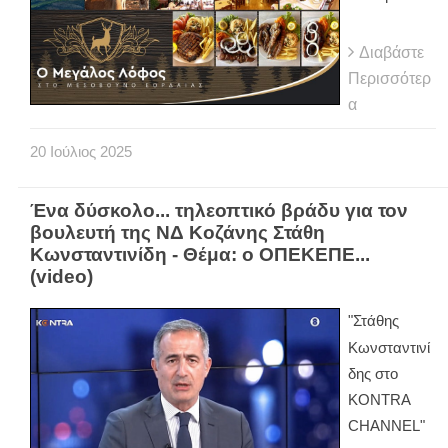
Διαβάστε
Περισσότερ
α
20
Ιούλιος
2025
Ένα δύσκολο... τηλεοπτικό βράδυ για τον
βουλευτή της ΝΔ Κοζάνης Στάθη
Κωνσταντινίδη - Θέμα: ο ΟΠΕΚΕΠΕ...
(video)
"Στάθης
Κωνσταντινί
δης στο
KONTRA
CHANNEL"