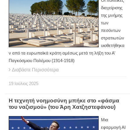
Οι πολιτικές
διαχείρισης
της μνήμης
των
πεσόντων
στρατιωτών
υιοθετήθηκα
ν από τα ευρωπαϊκά κράτη αμέσως μετά τη λήξη του Α’
Παγκόσμιου Πολέμου (1914-1918)
Διαβάστε Περισσότερα
19
Ιούλιος
2025
Η τεχνητή νοημοσύνη μπήκε στο «φάσμα
του ναζισμού» (του Άρη Χατζηστεφάνου)
Μια
εφαρμογή ΑΙ