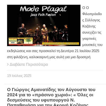
Ο Ο
Φιλοπρόοδο
ς Σύλλογος
Κοζάνης
συνεχίζει τις
γιορτινές
μουσικές του
εκδηλώσεις και σας προσκαλεί τη Δευτέρα 21 Ιουλίου 2025
στη φιλόξενη, καλοκαιρινή μας αυλή για μια δροσερή
Διαβάστε Περισσότερα
19
Ιούλιος
2025
O Γιώργος Αμανατίδης τον Αύγουστο του
2024 για το «πράσινο χωριό»: « Όλες οι
δεσμεύσεις του υφυπουργού Ν.
Παπαθανάση για την Ακρινή Κοζάνης