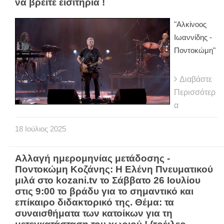
να βρείτε εισιτήρια !
"Αλκίνοος
Ιωαννίδης -
Ποντοκώμη"
Διαβάστε
Περισσότερ
α
18
Ιούλιος
2025
Αλλαγή ημερομηνίας μετάδοσης -
Ποντοκώμη Κοζάνης: Η Ελένη Πνευματικού
μιλά στο kozani.tv το Σάββατο 26 Ιουλίου
στις 9:00 το βράδυ για το σημαντικό και
επίκαιρο διδακτορικό της. Θέμα: τα
συναισθήματα των κατοίκων για τη