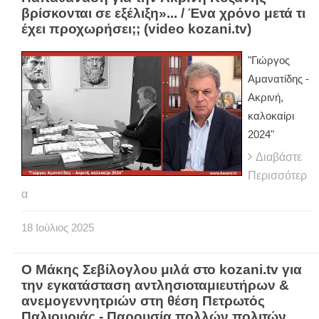
βρίσκονται σε εξέλιξη»... / Ένα χρόνο μετά τι
έχει προχωρήσει;; (video kozani.tv)
"Γιώργος
Αμανατίδης -
Ακρινή,
καλοκαίρι
2024"
Διαβάστε
Περισσότερ
α
18
Ιούλιος
2025
Ο Μάκης Σεβίλογλου μιλά στο kozani.tv για
την εγκατάσταση αντλησιοταμιευτήρων &
ανεμογεννητριών στη θέση Πετρωτός
Παλιουριάς - Παρουσία πολλών πολιτών