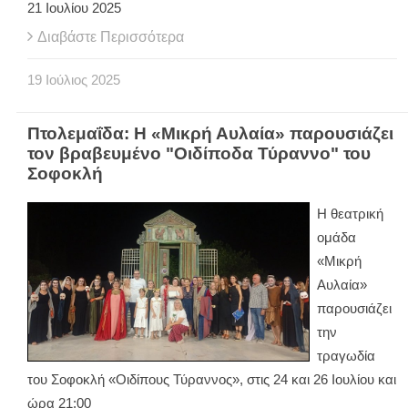
21 Ιουλίου 2025
Διαβάστε Περισσότερα
19
Ιούλιος
2025
Πτολεμαΐδα: Η «Μικρή Αυλαία» παρουσιάζει
τον βραβευμένο "Οιδίποδα Τύραννο" του
Σοφοκλή
Η θεατρική
ομάδα
«Μικρή
Αυλαία»
παρουσιάζει
την
τραγωδία
του Σοφοκλή «Οιδίπους Τύραννος», στις 24 και 26 Ιουλίου και
ώρα 21:00