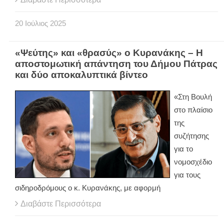
20
Ιούλιος
2025
«Ψεύτης» και «θρασύς» ο Κυρανάκης – Η
αποστομωτική απάντηση του Δήμου Πάτρας
και δύο αποκαλυπτικά βίντεο
«Στη Βουλή
στο πλαίσιο
της
συζήτησης
για το
νομοσχέδιο
για τους
σιδηροδρόμους ο κ. Κυρανάκης, με αφορμή
Διαβάστε Περισσότερα