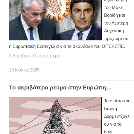
του Μάκη
Βορίδη και
του Λευτέρη
Αυγενάκη
προχώρησε
η Ευρωπαϊκή Εισαγγελία για το σκάνδαλο του ΟΠΕΚΕΠΕ.
Διαβάστε Περισσότερα
19
Ιούλιος
2025
Το ακριβότερο ρεύμα στην Ευρώπη…
Το σκίτσο του
Γιάννη
Δερμεντζόγλ
ου για το
tvxs.