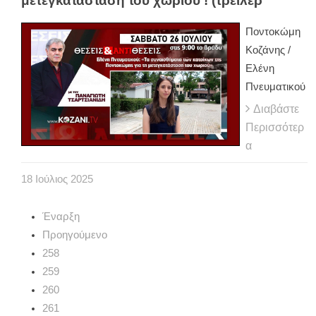
μετεγκατάσταση του χωριού ! (τρέιλερ
Ποντοκώμη
Κοζάνης /
Ελένη
Πνευματικού
Διαβάστε
Περισσότερ
α
18
Ιούλιος
2025
Έναρξη
Προηγούμενο
258
259
260
261