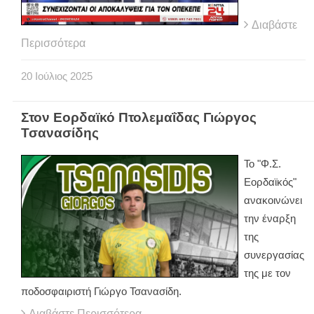
Διαβάστε
Περισσότερα
20
Ιούλιος
2025
Στον Εορδαϊκό Πτολεμαΐδας Γιώργος
Τσανασίδης
Το "Φ.Σ.
Εορδαϊκός"
ανακοινώνει
την έναρξη
της
συνεργασίας
της με τον
ποδοσφαιριστή Γιώργο Τσανασίδη.
Διαβάστε Περισσότερα