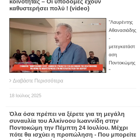
κοινότητας – Οι υποδομές έχουν
καθυστερήσει πολύ ! (video)
"Λαυρέντης
Αθανασιάδης
-
μετεγκατάστ
αση
Ποντοκώμης
"
Διαβάστε Περισσότερα
18
Ιούλιος
2025
Όλα όσα πρέπει να ξέρετε για τη μεγάλη
συναυλία του Αλκίνοου Ιωαννίδη στην
Ποντοκώμη την Πέμπτη 24 Ιουλίου. Μέχρι
πότε θα ισχύει η προπώληση - Που μπορείτε