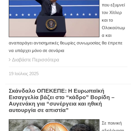
που εξυμνεί
τον Χίτλερ
και το
Ολοκαύτωμ
α και
αναπαράγει αντισημιτικές θεωρίες συνωμοσίας θα έπρεπε
να υπάρχει μόνο σε σενάρια
Διαβάστε Περισσότερα
19
Ιούλιος
2025
Σκάνδαλο ΟΠΕΚΕΠΕ: Η Ευρωπαϊκή
Εισαγγελία βάζει στο “κάδρο” Βορίδη –
Αυγενάκη για “συνέργεια και ηθική
αυτουργία σε απιστία”
Σε ποινική
αξιολόγηση