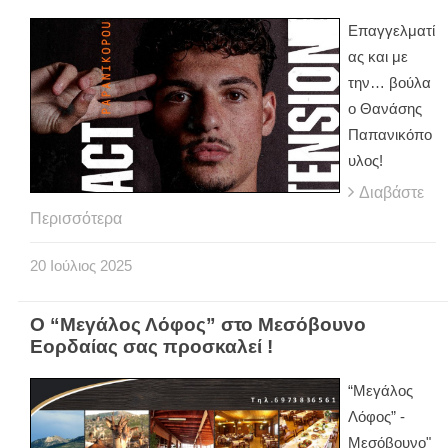
Επαγγελματί
ας και με
την… βούλα
ο Θανάσης
Παπανικόπο
υλος!
Διαβάστε
Περισσότερα
20
Ιούλιος
2025
O “Μεγάλος Λόφος” στο Μεσόβουνο
Εορδαίας σας προσκαλεί !
“Μεγάλος
Λόφος” -
Μεσόβουνο"