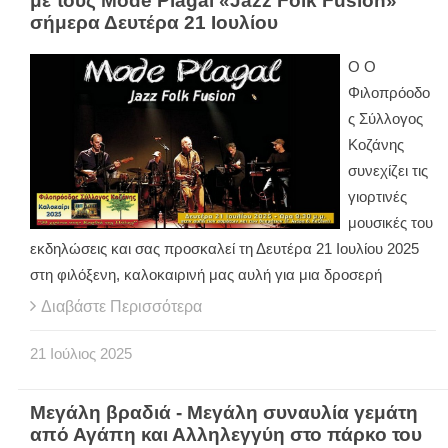
με τους Mode Plagal «Jazz Folk Fusion»
σήμερα Δευτέρα 21 Ιουλίου
Ο Ο
Φιλοπρόοδο
ς Σύλλογος
Κοζάνης
συνεχίζει τις
γιορτινές
μουσικές του
εκδηλώσεις και σας προσκαλεί τη Δευτέρα 21 Ιουλίου 2025
στη φιλόξενη, καλοκαιρινή μας αυλή για μια δροσερή
Διαβάστε Περισσότερα
21
Ιούλιος
2025
Μεγάλη βραδιά - Μεγάλη συναυλία γεμάτη
από Αγάπη και Αλληλεγγύη στο πάρκο του