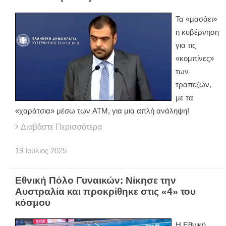
Τα «μασάει»
η κυβέρνηση
για τις
«κομπίνες»
των
τραπεζών,
με τα
«χαράτσια» μέσω των ATM, για μια απλή ανάληψη!
Διαβάστε Περισσότερα
19
Ιούλιος
2025
Εθνική Πόλο Γυναικών: Νίκησε την
Αυστραλία και προκρίθηκε στις «4» του
κόσμου
Η Εθνική