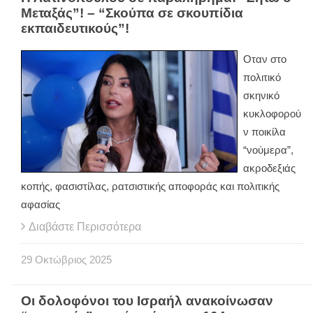
Μεταξάς”! – “Σκούπα σε σκουπίδια
εκπαιδευτικούς”!
Οταν στο
πολιτικό
σκηνικό
κυκλοφορού
ν ποικίλα
“νούμερα”,
ακροδεξιάς
κοπής, φασιστίλας, ρατσιστικής αποφοράς και πολιτικής
αφασίας
Διαβάστε Περισσότερα
29
Οκτώβριος
2025
Οι δολοφόνοι του Ισραήλ ανακοίνωσαν