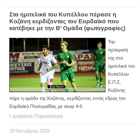
Στα ημιτελικά του Κυπέλλου πέρασε η
Κοζάνη κερδίζοντας τον Εορδαϊκό που
κατέβηκε με την Β’ Ομάδα (φωτογραφίες)
Την
πρόκρισή
της στα
ημιτελικά του
Κυπέλλου
Ε.Π.Σ.
Κοζάνης
πήρε η ομάδα της Κοζάνης, κερδίζοντας εντός έδρας τον
Εορδαϊκό Πτολεμαΐδας με σκορ 4-0
Διαβάστε Περισσότερα
29
Οκτώβριος
2025