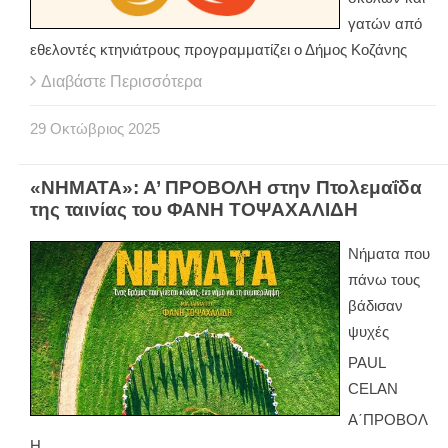
γατών από
εθελοντές κτηνιάτρους προγραμματίζει ο Δήμος Κοζάνης
Διαβάστε Περισσότερα
29
Οκτώβριος
2025
«ΝΗΜΑΤΑ»: Α’ ΠΡΟΒΟΛΗ στην Πτολεμαΐδα
της ταινίας του ΦΑΝΗ ΤΟΨΑΧΑΛΙΔΗ
Νήματα που
πάνω τους
βάδισαν
ψυχές
PAUL
CELAN
Α΄ΠΡΟΒΟΛ
Η