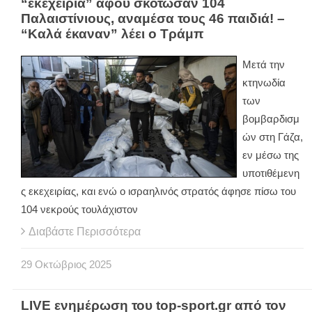
“εκεχειρία” αφού σκότωσαν 104
Παλαιστίνιους, αναμέσα τους 46 παιδιά! –
“Καλά έκαναν” λέει ο Τράμπ
Μετά την
κτηνωδία
των
βομβαρδισμ
ών στη Γάζα,
εν μέσω της
υποτιθέμενη
ς εκεχειρίας, και ενώ ο ισραηλινός στρατός άφησε πίσω του
104 νεκρούς τουλάχιστον
Διαβάστε Περισσότερα
29
Οκτώβριος
2025
LIVE ενημέρωση του top-sport.gr από τον