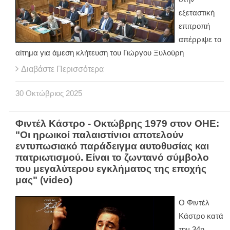
εξεταστική
επιτροπή
απέρριψε το
αίτημα για άμεση κλήτευση του Γιώργου Ξυλούρη
Διαβάστε Περισσότερα
30
Οκτώβριος
2025
Φιντέλ Κάστρο - Οκτώβρης 1979 στον ΟΗΕ:
"Οι ηρωικοί παλαιστίνιοι αποτελούν
εντυπωσιακό παράδειγμα αυτοθυσίας και
πατριωτισμού. Είναι το ζωντανό σύμβολο
του μεγαλύτερου εγκλήματος της εποχής
μας" (video)
Ο Φιντέλ
Κάστρο κατά
την 34η