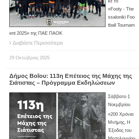
κε το
«Footy - The
ssaloniki Foo
tball Tournam
ent 2025» της ΠΑΕ ΠΑΟΚ
Διαβάστε Περισσότερα
29
Οκτώβριος
2025
Δήμος Βοΐου: 113η Επέτειος της Μάχης της
Σιάτιστας – Πρόγραμμα Εκδηλώσεων
Σάββατο 1
Νοεμβρίου
«200 Χρόνια
Μνήμης, Η
Έξοδος του
Μεσολογγίου