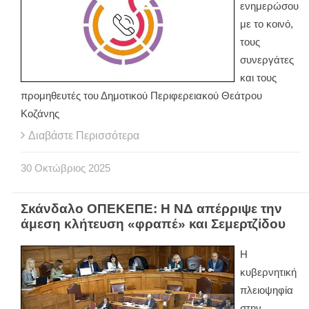
ενημερώσου
με το κοινό,
τους
συνεργάτες
και τους
προμηθευτές του Δημοτικού Περιφερειακού Θεάτρου
Κοζάνης
Διαβάστε Περισσότερα
30
Οκτώβριος
2025
Σκάνδαλο ΟΠΕΚΕΠΕ: Η ΝΔ απέρριψε την
άμεση κλήτευση «φραπέ» και Σεμερτζίδου
Η
κυβερνητική
πλειοψηφία
στην