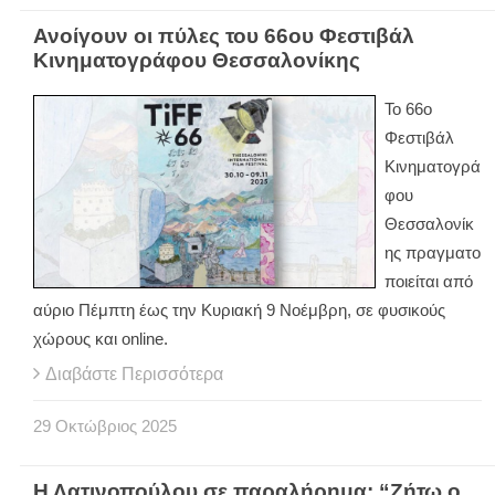
Ανοίγουν οι πύλες του 66ου Φεστιβάλ
Κινηματογράφου Θεσσαλονίκης
Το 66ο
Φεστιβάλ
Κινηματογρά
φου
Θεσσαλονίκ
ης πραγματο
ποιείται από
αύριο Πέμπτη έως την Κυριακή 9 Νοέμβρη, σε φυσικούς
χώρους και online.
Διαβάστε Περισσότερα
29
Οκτώβριος
2025
Η Λατινοπούλου σε παραλήρημα: “Ζήτω ο