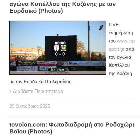
αγώνα Κυπέλλου της Κοζάνης με τον
Εορδαϊκό (Photos)
LIVE
ενημέρωση
του
www
.
top
-
sport
.
gr
από
τον αγώνα
Κυπέλλου
της Κοζάνη
με τον Εορδαϊκό Πτολεμαΐδας.
Διαβάστε Περισσότερα
29
Οκτώβριος
2025
tovoion.com: Φωτοδιαδρομή στο Ροδοχώρι
Βοΐου (Photos)