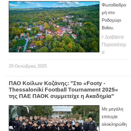
Φωτοδιαδρο
μή στο
Ροδοχώρι
Βοΐου.
Διαβάστε
Περισσότερ
α
29
Οκτώβριος
2025
ΠΑΟ Κοίλων Κοζάνης: "Στο «Footy -
Thessaloniki Football Tournament 2025»
της ΠΑΕ ΠΑΟΚ συμμετείχε η Ακαδημία"
Με μεγάλη
επιτυχία
ολοκληρώθη