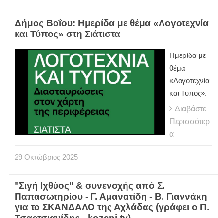
Δήμος Βοΐου: Ημερίδα με θέμα «Λογοτεχνία
και Τύπος» στη Σιάτιστα
Ημερίδα με
θέμα
«Λογοτεχνία
και Τύπος».
Διαβάστε
Περισσότερ
α
29
Οκτώβριος
2025
"Σιγή Ιχθύος" & συνενοχής από Σ.
Παπασωτηρίου - Γ. Αμανατίδη - Β. Γιαννάκη
για το ΣΚΑΝΔΑΛΟ της Αχλάδας (γράφει ο Π.
Τσαρτσιανίδης - kozani.tv)