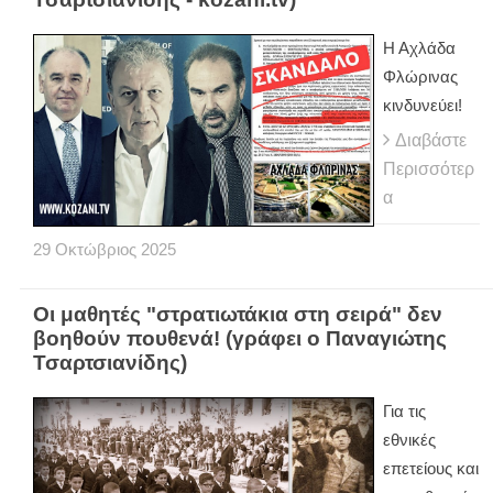
Η Αχλάδα
Φλώρινας
κινδυνεύει!
Διαβάστε
Περισσότερ
α
29
Οκτώβριος
2025
Οι μαθητές "στρατιωτάκια στη σειρά" δεν
βοηθούν πουθενά! (γράφει ο Παναγιώτης
Τσαρτσιανίδης)
Για τις
εθνικές
επετείους και