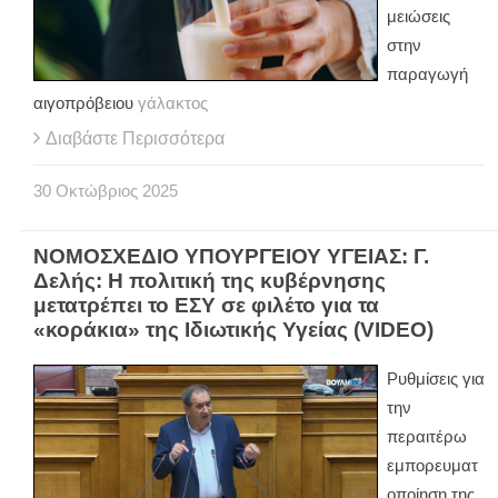
μειώσεις
στην
παραγωγή
αιγοπρόβειου
γάλακτος
Διαβάστε Περισσότερα
30
Οκτώβριος
2025
ΝΟΜΟΣΧΕΔΙΟ ΥΠΟΥΡΓΕΙΟΥ ΥΓΕΙΑΣ: Γ.
Δελής: Η πολιτική της κυβέρνησης
μετατρέπει το ΕΣΥ σε φιλέτο για τα
«κοράκια» της Ιδιωτικής Υγείας (VIDEO)
Ρυθμίσεις για
την
περαιτέρω
εμπορευματ
οποίηση της