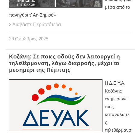
μέσα από το
πανηγύρι τ' Αη-Σημιού»
Διαβάστε Περισσότερα
29
Οκτώβριος
2025
Κοζάνη: Σε ποιες οδούς δεν λειτουργεί η
τηλεθέρμανση, λόγω διαρροής, μέχρι το
μεσημέρι της Πέμπτης
Η Δ.Ε.Υ.Α.
Κοζάνης
ενημερώνει
τους
καταναλωτέ
ς
τηλεθέρμανσ