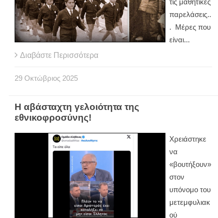
τις μαθητικές
παρελάσεις..
. Μέρες που
είναι...
Διαβάστε Περισσότερα
29
Οκτώβριος
2025
Η αβάσταχτη γελοιότητα της
εθνικοφροσύνης!
Χρειάστηκε
να
«βουτήξουν»
στον
υπόνομο του
μετεμφυλιακ
ού