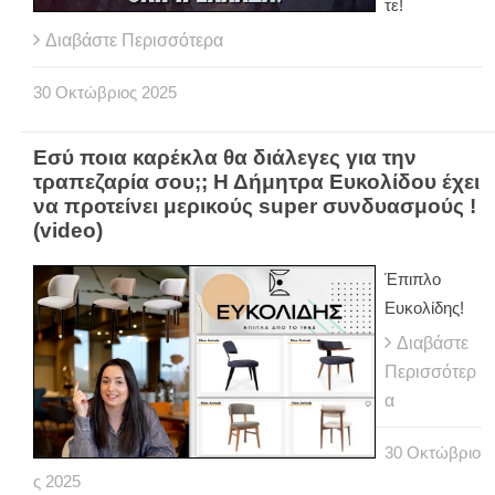
τε!
Διαβάστε Περισσότερα
30
Οκτώβριος
2025
Εσύ ποια καρέκλα θα διάλεγες για την
τραπεζαρία σου;; Η Δήμητρα Ευκολίδου έχει
να προτείνει μερικούς super συνδυασμούς !
(video)
Έπιπλο
Ευκολίδης!
Διαβάστε
Περισσότερ
α
30
Οκτώβριο
ς
2025