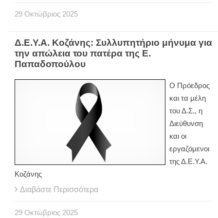
29
Οκτώβριος
2025
Δ.Ε.Υ.Α. Κοζάνης: Συλλυπητήριο μήνυμα για
την απώλεια του πατέρα της Ε.
Παπαδοπούλου
Ο Πρόεδρος
και τα μέλη
του Δ.Σ., η
Διεύθυνση
και οι
εργαζόμενοι
της Δ.Ε.Υ.Α.
Κοζάνης
Διαβάστε Περισσότερα
29
Οκτώβριος
2025