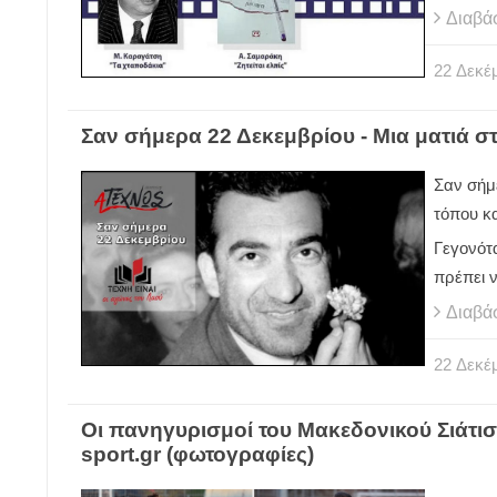
Διαβά
22
Δεκέ
Σαν σήμερα 22 Δεκεμβρίου - Μια ματιά στ
Σαν σήμε
τόπου κα
Γεγονότ
πρέπει 
Διαβά
22
Δεκέ
Οι πανηγυρισμοί του Μακεδονικού Σιάτισ
sport.gr (φωτογραφίες)