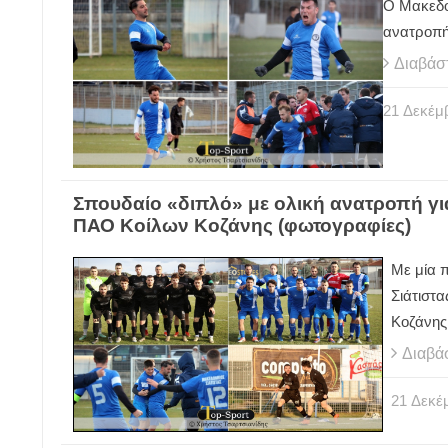
Ο Μακεδον
ανατροπή
Διαβάσ
21
Δεκέμ
Σπουδαίο «διπλό» με ολική ανατροπή για
ΠΑΟ Κοίλων Κοζάνης (φωτογραφίες)
Με μία π
Σιάτιστα
Κοζάνης
Διαβά
21
Δεκέ