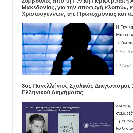
Συμβουλές από τη Γενική Περιφερειακή 
Μακεδονίας, για την αποφυγή κλοπών, κ
Χριστουγέννων, της Πρωτοχρονιάς και 
Η Γενικ
Μακεδον
τη διάρ
Διαβά
22
Δεκέ
3ος Πανελλήνιος Σχολικός Διαγωνισμός
Ελληνικού Διηγήματος
Σκοπός τ
συμμετέχ
προσέγγ
Ελλήνω