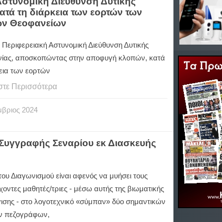
Αστυνομική Διεύθυνση Δυτικής
ατά τη διάρκεια των εορτών των
των Θεοφανείων
ή Περιφερειακή Αστυνομική Διεύθυνση Δυτικής
ίας, αποσκοπώντας στην αποφυγή κλοπών, κατά
κεια των εορτών
στε Περισσότερα
μβριος
2024
 Συγγραφής Σεναρίου εκ Διασκευής
ου Διαγωνισμού είναι αφενός να μυήσει τους
οντες μαθητές/τριες - μέσω αυτής της βιωματικής
ισης - στο λογοτεχνικό «σύμπαν» δύο σημαντικών
ν πεζογράφων,