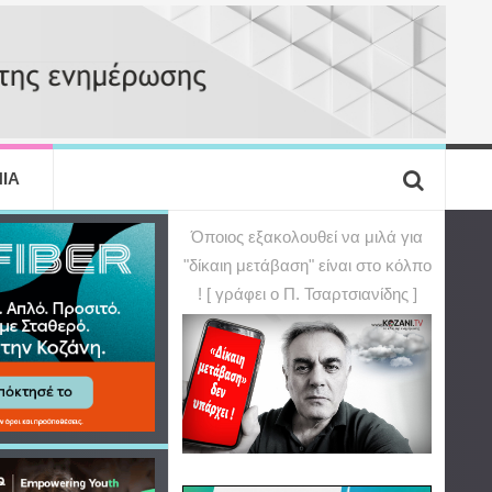
ΙΑ
Όποιος εξακολουθεί να μιλά για
"δίκαιη μετάβαση" είναι στο κόλπο
! [ γράφει ο Π. Τσαρτσιανίδης ]