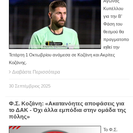
Αγώνας
Κυπέλλου
για την Β’
Φάση του
θεσμού θα
πραγματοπο
ιηθεί την
Τετάρτη 1 Οκτωβρίου ανάμεσα σε Κοζάνη και Ακρίτες
Κοζάνης.
Διαβάστε Περισσότερα
30
Σεπτέμβριος
2025
Φ.Σ. Κοζάνη: «Ακατανόητες αποφάσεις για
το ΔΑΚ - Όχι άλλα εμπόδια στην ομάδα της
πόλης»
Το Φ.Σ.