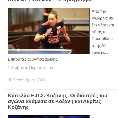
Από την
Φλώρινα θα
ξεκινήσει και
φέτος το
Πρωτάθλημ
α της Α1
Γυναικών
Επιτραπέζιας Αντισφαίρισης.
Διαβάστε Περισσότερα
30
Σεπτέμβριος
2025
Κύπελλο Ε.Π.Σ. Κοζάνης: Οι διαιτητές του
αγώνα ανάμεσα σε Κοζάνη και Ακρίτες
Κοζάνης