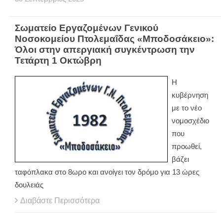
Σωματείο Εργαζομένων Γενικού
Νοσοκομείου Πτολεμαΐδας «Μποδοσάκειο»:
Όλοι στην απεργιακή συγκέντρωση την
Τετάρτη 1 Οκτώβρη
Η
κυβέρνηση
με το νέο
νομοσχέδιο
που
προωθεί,
βάζει
ταφόπλακα στο 8ωρο και ανοίγει τον δρόμο για 13 ώρες
δουλειάς
Διαβάστε Περισσότερα