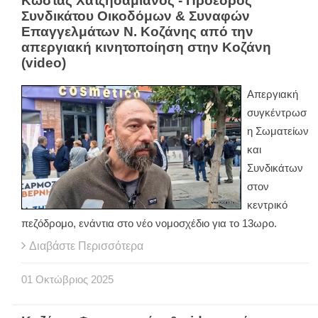
Κώστας Χατζηδαμιανός - Πρόεδρος
Συνδικάτου Οικοδόμων & Συναφών
Επαγγελμάτων Ν. Κοζάνης από την
απεργιακή κινητοποίηση στην Κοζάνη
(video)
Aπεργιακή
συγκέντρωσ
η Σωματείων
και
Συνδικάτων
στον
κεντρικό
πεζόδρομο, ενάντια στο νέο νομοσχέδιο για το 13ωρο.
Διαβάστε Περισσότερα
01
Οκτώβριος
2025