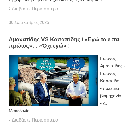
Διαβάστε Περισσότερα
30
Σεπτέμβριος
2025
Αμανατίδης VS Κασαπίδης / «Εγώ το είπα
πρώτος»… «Όχι εγώ» !
Γιώργος
Αμανατίδης -
Γιώργος
Κασαπίδη
- πολεμική
βιομηχανία
- Δ.
Μακεδονία
Διαβάστε Περισσότερα