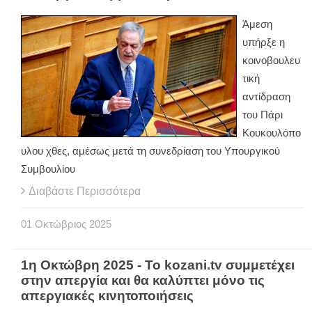
Άμεση
υπήρξε η
κοινοβουλευ
τική
αντίδραση
του Πάρι
Κουκουλόπο
υλου χθες, αμέσως μετά τη συνεδρίαση του Υπουργικού
Συμβουλίου
Διαβάστε Περισσότερα
01
Οκτώβριος
2025
1η Οκτώβρη 2025 - Το kozani.tv συμμετέχει
στην απεργία και θα καλύπτει μόνο τις
απεργιακές κινητοποιήσεις