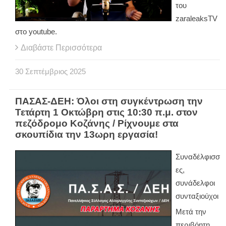
του
zaraleaksTV
στο youtube.
Διαβάστε Περισσότερα
30
Σεπτέμβριος
2025
ΠΑΣΑΣ-ΔΕΗ: Όλοι στη συγκέντρωση την
Τετάρτη 1 Οκτώβρη στις 10:30 π.μ. στον
πεζόδρομο Κοζάνης / Ρίχνουμε στα
σκουπίδια την 13ωρη εργασία!
Συναδέλφισσ
ες,
συνάδελφοι
συνταξιούχοι
Μετά την
περιβόητη