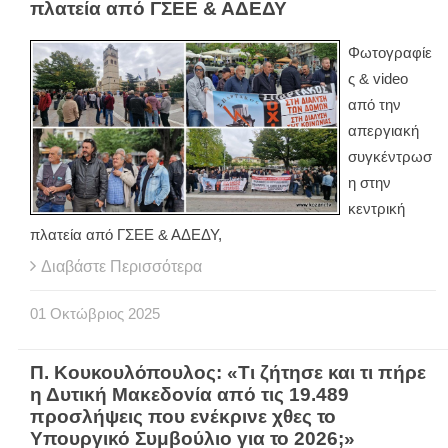
πλατεία από ΓΣΕΕ & ΑΔΕΔΥ
Φωτογραφίε
ς & video
από την
απεργιακή
συγκέντρωσ
η στην
κεντρική
πλατεία από ΓΣΕΕ & ΑΔΕΔΥ,
Διαβάστε Περισσότερα
01
Οκτώβριος
2025
Π. Κουκουλόπουλος: «Τι ζήτησε και τι πήρε
η Δυτική Μακεδονία από τις 19.489
προσλήψεις που ενέκρινε χθες το
Υπουργικό Συμβούλιο για το 2026;»