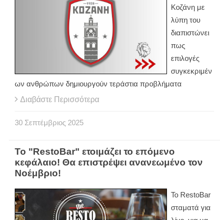
Κοζάνη με
λύπη του
διαπιστώνει
πως
επιλογές
συγκεκριμέν
ων ανθρώπων δημιουργούν τεράστια προβλήματα
Διαβάστε Περισσότερα
30
Σεπτέμβριος
2025
Το "RestoBar" ετοιμάζει το επόμενο
κεφάλαιο! Θα επιστρέψει ανανεωμένο τον
Νοέμβριο!
Το RestoBar
σταματά για