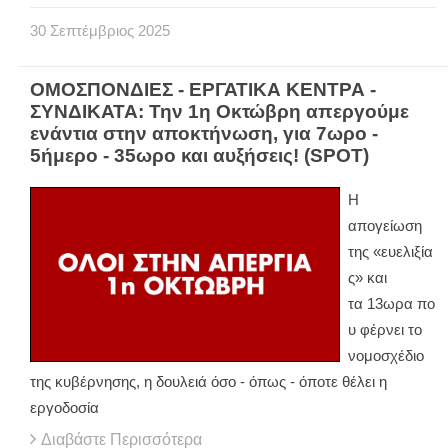
30
Σεπτέμβριος
2025
ΟΜΟΣΠΟΝΔΙΕΣ - ΕΡΓΑΤΙΚΑ ΚΕΝΤΡΑ -
ΣΥΝΔΙΚΑΤΑ: Την 1η Οκτώβρη απεργούμε
ενάντια στην αποκτήνωση, για 7ωρο -
5ήμερο - 35ωρο και αυξήσεις! (SPOT)
H
απογείωση
της «ευελιξία
ς» και
τα 13ωρα πο
υ φέρνει το
νομοσχέδιο
της κυβέρνησης, η δουλειά όσο - όπως - όποτε θέλει η
εργοδοσία
Διαβάστε Περισσότερα