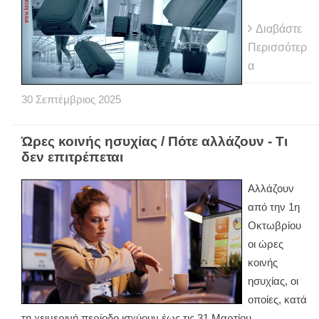
Διαβάστε
Περισσότερ
α
30
Σεπτέμβριος
2025
Ώρες κοινής ησυχίας / Πότε αλλάζουν - Τι
δεν επιτρέπεται
Αλλάζουν
από την 1η
Οκτωβρίου
οι ώρες
κοινής
ησυχίας, οι
οποίες, κατά
τη χειμερινή περίοδο ισχύουν έως τις 31 Μαρτίου