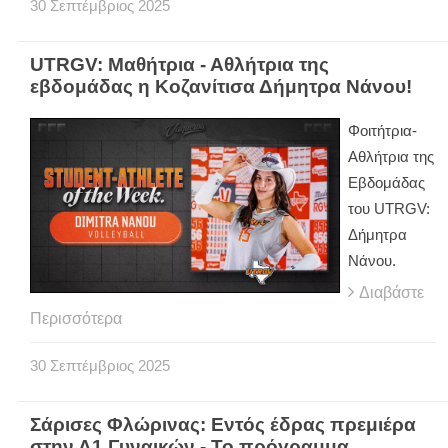
30
Σεπτέμβριος
2025
UTRGV: Μαθήτρια - Αθλήτρια της
εβδομάδας η Κοζανίτισα Δήμητρα Νάνου!
Φοιτήτρια-
Αθλήτρια της
Εβδομάδας
του UTRGV:
Δήμητρα
Νάνου.
Διαβάστε
Περισσότερα
30
Σεπτέμβριος
2025
Σάρισες Φλώρινας: Εντός έδρας πρεμιέρα
στην Α1 Γυναικών - Το πρόγραμμα