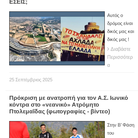
ΕΣΕΙΣ;
Αυτός ο
δρόμος είναι
δικός μας και
δικός μας !
Διαβάστε
Περισσότερ
α
25
Σεπτέμβριος
2025
Πρόκριση με ανατροπή για τον Α.Σ. Ιωνικό
κόντρα στο «νεανικό» Ατρόμητο
Πτολεμαΐδας (φωτογραφίες - βίντεο)
Στην Β’ Φάση
του