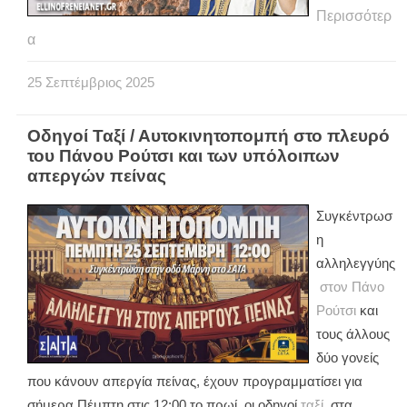
Περισσότερ
α
25
Σεπτέμβριος
2025
Οδηγοί Ταξί / Αυτοκινητοπομπή στο πλευρό
του Πάνου Ρούτσι και των υπόλοιπων
απεργών πείνας
Συγκέντρωσ
η
αλληλεγγύης
στον Πάνο
Ρούτσι
και
τους άλλους
δύο γονείς
που κάνουν απεργία πείνας, έχουν προγραμματίσει για
σήμερα Πέμπτη στις 12:00 το πρωί, οι οδηγοί
ταξί
, στα