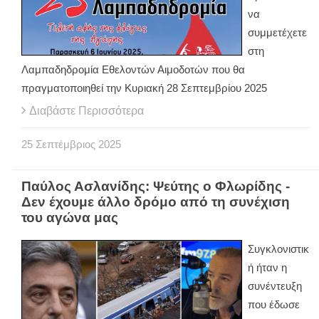
να
συμμετέχετε
στη
Λαμπαδηδρομία Εθελοντών Αιμοδοτών που θα
πραγματοποιηθεί την Κυριακή 28 Σεπτεμβρίου 2025
Διαβάστε Περισσότερα
25
Σεπτέμβριος
2025
Παύλος Ασλανίδης: Ψεύτης ο Φλωρίδης -
Δεν έχουμε άλλο δρόμο από τη συνέχιση
του αγώνα μας
Συγκλονιστικ
ή ήταν η
συνέντευξη
που έδωσε