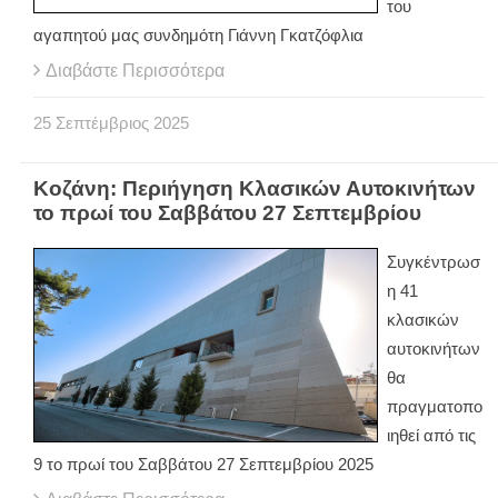
του
αγαπητού μας συνδημότη Γιάννη Γκατζόφλια
Διαβάστε Περισσότερα
25
Σεπτέμβριος
2025
Κοζάνη: Περιήγηση Κλασικών Αυτοκινήτων
το πρωί του Σαββάτου 27 Σεπτεμβρίου
Συγκέντρωσ
η 41
κλασικών
αυτοκινήτων
θα
πραγματοπο
ιηθεί από τις
9 το πρωί του Σαββάτου 27 Σεπτεμβρίου 2025