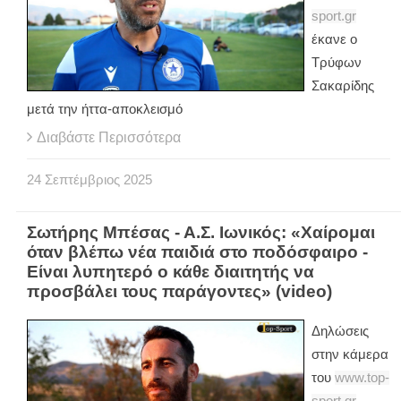
sport.gr
έκανε ο
Τρύφων
Σακαρίδης
μετά την ήττα-αποκλεισμό
Διαβάστε Περισσότερα
24
Σεπτέμβριος
2025
Σωτήρης Μπέσας - Α.Σ. Ιωνικός: «Χαίρομαι
όταν βλέπω νέα παιδιά στο ποδόσφαιρο -
Είναι λυπητερό ο κάθε διαιτητής να
προσβάλει τους παράγοντες» (video)
Δηλώσεις
στην κάμερα
του
www.top-
sport.gr