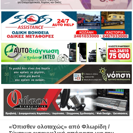
«Όπισθεν ολοταχώς» από Φλωρίδη /