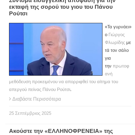
Σύντομα εισαγγελική απόφαση για την
εκταφή της σορού του γιου του Πάνου
Ρούτσι
«Τα γυρνάει»
ο
Γιώργος
Φλωρίδης
με
τά τον σάλο
για
την
πρωτοφ
ανή
μεθόδευση προκειμένου να απορριφθεί του αίτημα του
απεργού πείνας Πάνου Ρούτσι
.
Διαβάστε Περισσότερα
25
Σεπτέμβριος
2025
Ακούστε την «ΕΛΛΗΝΟΦΡΕΝΕΙΑ» της