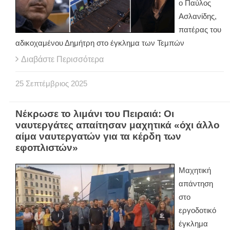
ο Παύλος
Ασλανίδης,
πατέρας του
αδικοχαμένου Δημήτρη στο έγκλημα των Τεμπών
Διαβάστε Περισσότερα
25
Σεπτέμβριος
2025
Νέκρωσε το λιμάνι του Πειραιά: Οι
ναυτεργάτες απαίτησαν μαχητικά «όχι άλλο
αίμα ναυτεργατών για τα κέρδη των
εφοπλιστών»
Μαχητική
απάντηση
στο
εργοδοτικό
έγκλημα