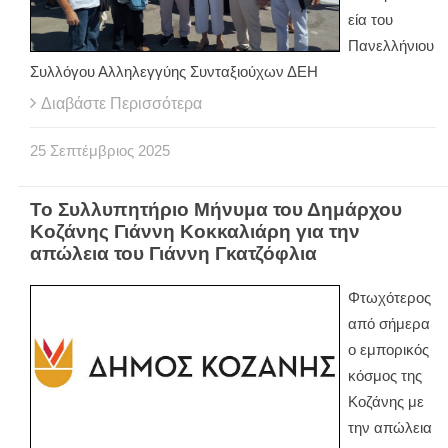
εία του
Πανελλήνιου
Συλλόγου Αλληλεγγύης Συνταξιούχων ΔΕΗ
Διαβάστε Περισσότερα
25
Σεπτέμβριος
2025
Το Συλλυπητήριο Μήνυμα του Δημάρχου
Κοζάνης Γιάννη Κοκκαλιάρη για την
απώλεια του Γιάννη Γκατζόφλια
Φτωχότερος
από σήμερα
ο εμπορικός
κόσμος της
Κοζάνης με
την απώλεια