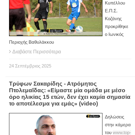
Κυπέλλου
Ε.Π.Σ.
Κοζάνης
προκρίθηκε
ο Ιωνικός
Περιοχής Βαθυλάκκου
Διαβάστε Περισσότερα
24
Σεπτέμβριος
2025
Τρύφων Σακαρίδης - Ατρόμητος
Πτολεμαΐδας: «Είμαστε μία ομάδα με μέσο
όρο ηλικίας 15 ετών, δεν έχει καμία σημασία
το αποτέλεσμα για εμάς» (video)
Δηλώσεις
στην κάμερα
του
www.top-