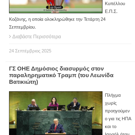
Κυπέλλου
Ε.Π.Σ.
Κοζάνης, η οποία ολοκληρώθηκε την Τετάρτη 24
Σεπτεμβρίου.
Διαβάστε Περισσότερα
24
Σεπτέμβριος
2025
ΓΣ ΟΗΕ Δημόσιος διασυρμός στον
παραληρηματικό Τραμπ (του Λεωνίδα
Βατικιώτη)
Πλήγμα
χωρίς
προηγούμεν
ο για τις ΗΠΑ
και το
Ισραήλ ήταν