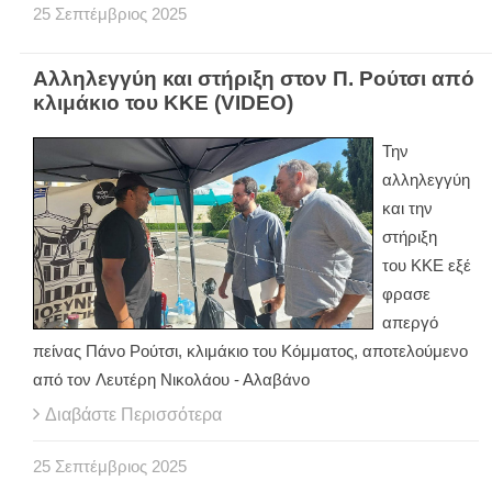
25
Σεπτέμβριος
2025
Αλληλεγγύη και στήριξη στον Π. Ρούτσι από
κλιμάκιο του ΚΚΕ (VIDEO)
Την
αλληλεγγύη
και την
στήριξη
του ΚΚΕ εξέ
φρασε
απεργό
πείνας Πάνο Ρούτσι, κλιμάκιο του Κόμματος, αποτελούμενο
από τον Λευτέρη Νικολάου - Αλαβάνο
Διαβάστε Περισσότερα
25
Σεπτέμβριος
2025