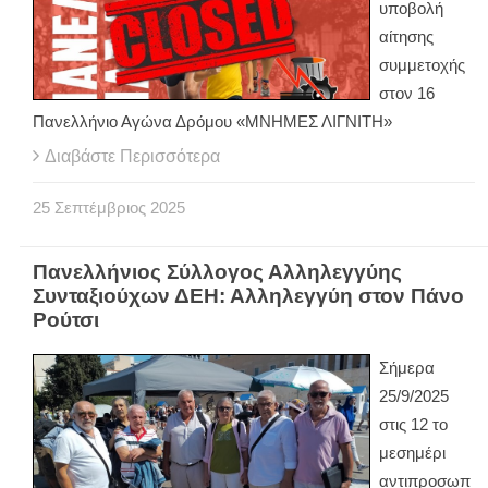
υποβολή
αίτησης
συμμετοχής
στον 16
Πανελλήνιο Αγώνα Δρόμου «ΜΝΗΜΕΣ ΛΙΓΝΙΤΗ»
Διαβάστε Περισσότερα
25
Σεπτέμβριος
2025
Πανελλήνιος Σύλλογος Αλληλεγγύης
Συνταξιούχων ΔΕΗ: Αλληλεγγύη στον Πάνο
Ρούτσι
Σήμερα
25/9/2025
στις 12 το
μεσημέρι
αντιπροσωπ