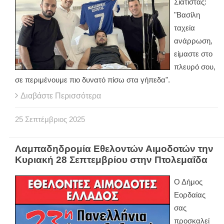
Σιάτιστας:
"Βασίλη
ταχεία
ανάρρωση,
είμαστε στο
πλευρό σου,
σε περιμένουμε πιο δυνατό πίσω στα γήπεδα".
Διαβάστε Περισσότερα
25
Σεπτέμβριος
2025
Λαμπαδηδρομία Εθελοντών Αιμοδοτών την
Κυριακή 28 Σεπτεμβρίου στην Πτολεμαΐδα
Ο Δήμος
Εορδαίας
σας
προσκαλεί