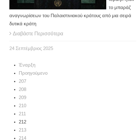
το μπαράζ
αναγνωρίσεων του Παλαιστινιακού κράτους από μια σειρά
δυτικά κράτη
Διαβάστε Περισσότερα
24
Σεπτέμβριος
2025
Έναρξη
Προηγούμενο
207
208
209
210
211
212
213
214