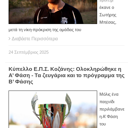
έκανε ο
Σωτήρης
Μπέσας,
μετά τη νίκη-πρόκριση της ομάδας του
Διαβάστε Περισσότερα
24
Σεπτέμβριος
2025
Κύπελλο Ε.Π.Σ. Κοζάνης: Ολοκληρώθηκε η
Α’ Φάση - Τα ζευγάρια και το πρόγραμμα της
Β’ Φάσης
Μόλις ένα
παιχνίδι
περιλάμβανε
η Α’ Φάση
του