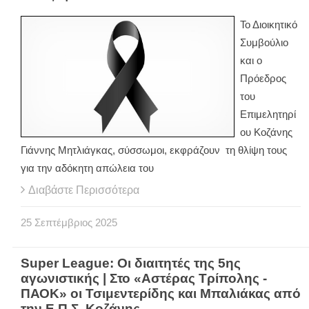
Το Διοικητικό
Συμβούλιο
και ο
Πρόεδρος
του
Επιμελητηρί
ου Κοζάνης
Γιάννης Μητλιάγκας, σύσσωμοι, εκφράζουν τη θλίψη τους
για την αδόκητη απώλεια του
Διαβάστε Περισσότερα
25
Σεπτέμβριος
2025
Super League: Οι διαιτητές της 5ης
αγωνιστικής | Στο «Αστέρας Τρίπολης -
ΠΑΟΚ» οι Τσιμεντερίδης και Μπαλιάκας από
την Ε.Π.Σ. Κοζάνης