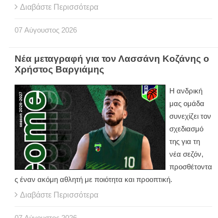
Διαβάστε Περισσότερα
07
Αύγουστος
2026
Νέα μεταγραφή για τον Λασσάνη Κοζάνης ο
Χρήστος Βαργιάμης
Η ανδρική
μας ομάδα
συνεχίζει τον
σχεδιασμό
της για τη
νέα σεζόν,
προσθέτοντα
ς έναν ακόμη αθλητή με ποιότητα και προοπτική.
Διαβάστε Περισσότερα
07
Αύγουστος
2026