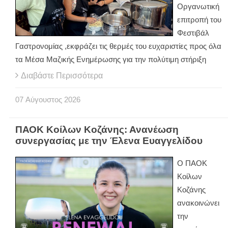
Οργανωτική
επιτροπή του
Φεστιβάλ
Γαστρονομίας ,εκφράζει τις θερμές του ευχαριστίες προς όλα
τα Μέσα Μαζικής Ενημέρωσης για την πολύτιμη στήριξη
Διαβάστε Περισσότερα
07
Αύγουστος
2026
ΠΑΟΚ Κοίλων Κοζάνης: Ανανέωση
συνεργασίας με την Έλενα Ευαγγελίδου
Ο ΠΑΟΚ
Κοίλων
Κοζάνης
ανακοινώνει
την