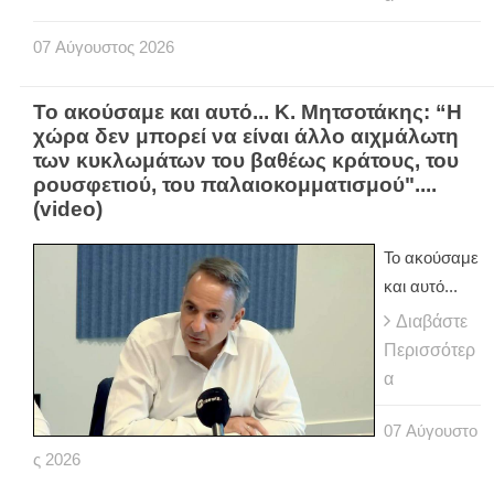
07
Αύγουστος
2026
Το ακούσαμε και αυτό... Κ. Μητσοτάκης: “Η
χώρα δεν μπορεί να είναι άλλο αιχμάλωτη
των κυκλωμάτων του βαθέως κράτους, του
ρουσφετιού, του παλαιοκομματισμού"....
(video)
Το ακούσαμε
και αυτό...
Διαβάστε
Περισσότερ
α
07
Αύγουστο
ς
2026