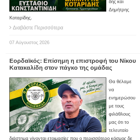
δης και
Δημήτρης
Κοταρίδης.
Διαβάστε Περισσότερα
07
Αύγουστος
2026
Εορδαϊκός: Επίσημη η επιστροφή του Νίκου
Κατακαλίδη στον πάγκο της ομάδας
Θα θέλαμε
να
ενημερώσου
με τους
φιλάθλους
μας ότι το
τελευταίο
διάστημα γίνονται ετοιμασίες που ο περισσότερο κόσμος δε