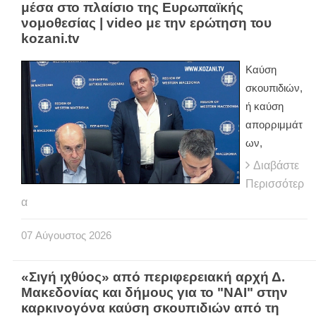
μέσα στο πλαίσιο της Ευρωπαϊκής
νομοθεσίας | video με την ερώτηση του
kozani.tv
Καύση
σκουπιδιών,
ή καύση
απορριμμάτ
ων,
Διαβάστε
Περισσότερ
α
07
Αύγουστος
2026
«Σιγή ιχθύος» από περιφερειακή αρχή Δ.
Μακεδονίας και δήμους για το "ΝΑΙ" στην
καρκινογόνα καύση σκουπιδιών από τη