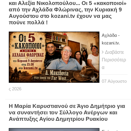
και Αλεξία Νικολοπούλου... Οι 5 «κακοποιοί»
από την Αχλάδα Φλώρινας, την Κυριακή 9
Αυγούστου στο kozani.tv έχουν να μας
πούνε πολλά !
Αχλάδα -
kozani.tv.
Διαβάστε
Περισσότερ
α
07
Αύγουστο
ς
2026
Η Μαρία Καρυστιανού σε Άγιο Δημήτριο για
να συναντήσει τον Σύλλογο Ανέργων και
Ανάπτυξης Αγίου Δημητρίου Ρυακίου