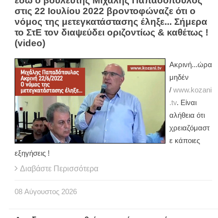
εδώ ο βουλευτής Μιχάλης Παπαδόπουλος
στις 22 Ιουλίου 2022 βροντοφώναζε ότι ο
νόμος της μετεγκατάστασης έληξε... Σήμερα
το ΣτΕ τον διαψεύδει οριζοντίως & καθέτως !
(video)
Ακρινή...ώρα
μηδέν
/
www.kozani
.tv
. Είναι
αλήθεια ότι
χρειαζόμαστ
ε κάποιες
εξηγήσεις !
Διαβάστε Περισσότερα
08
Αύγουστος
2026