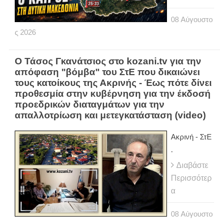
08
Αύγουστο
ς
2026
Ο Τάσος Γκανάτσιος στο kozani.tv για την
απόφαση "βόμβα" του ΣτΕ που δικαιώνει
τους κατοίκους της Ακρινής - Έως πότε δίνει
προθεσμία στην κυβέρνηση για την έκδοσή
προεδρικών διαταγμάτων για την
απαλλοτρίωση και μετεγκατάσταση (video)
Ακρινή - ΣτΕ
.
Διαβάστε
Περισσότερ
α
08
Αύγουστο