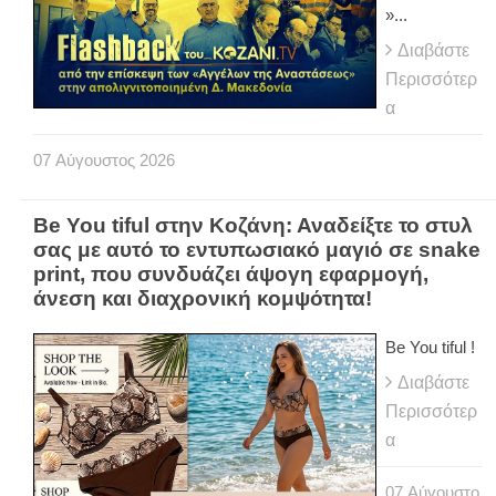
»...
Διαβάστε
Περισσότερ
α
07
Αύγουστος
2026
Be You tiful στην Κοζάνη: Αναδείξτε το στυλ
σας με αυτό το εντυπωσιακό μαγιό σε snake
print, που συνδυάζει άψογη εφαρμογή,
άνεση και διαχρονική κομψότητα!
Be You tiful !
Διαβάστε
Περισσότερ
α
07
Αύγουστο