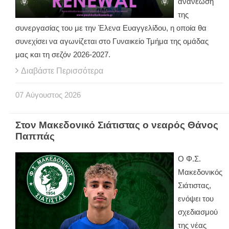
ανανέωση
της
συνεργασίας του με την Έλενα Ευαγγελίδου, η οποία θα
συνεχίσει να αγωνίζεται στο Γυναικείο Τμήμα της ομάδας
μας και τη σεζόν 2026-2027.
Διαβάστε Περισσότερα
07
Αύγουστος
2026
Στον Μακεδονικό Σιάτιστας ο νεαρός Θάνος
Παππάς
Ο Φ.Σ.
Μακεδονικός
Σιάτιστας,
ενόψει του
σχεδιασμού
της νέας