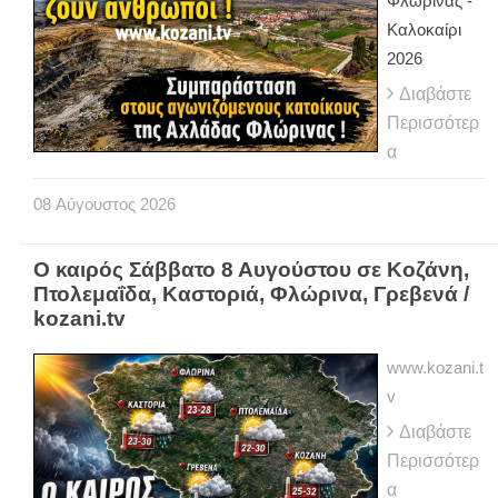
Φλώρινας -
Καλοκαίρι
2026
Διαβάστε
Περισσότερ
α
08
Αύγουστος
2026
Ο καιρός Σάββατο 8 Αυγούστου σε Κοζάνη,
Πτολεμαΐδα, Καστοριά, Φλώρινα, Γρεβενά /
kozani.tv
www.kozani.t
v
Διαβάστε
Περισσότερ
α