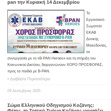
pan την Κυριακή 14 Δεκεμβρίου
Το
Εργασιακό
Σωματείο
ΕΚΑΒ
Δυτικής
Μακεδονίας,
σε
συνεργασία με το «B-PAN Heroes» και τη στήριξη του
Κοινωνικού Δικτύου, διοργανώνουν ΧΟΡΟ ΠΡΟΣΦΟΡΑΣ,
προς τα παιδιά με B-PAN.
Διαβάστε Περισσότερα
09
Δεκέμβριος
2025
Σώμα Ελληνικού Οδηγισμού Κοζάνης:
Φέτος, το Τοπικό Τμήμα Κοζάνης γιορτάζει