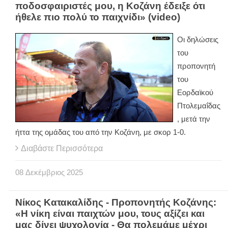
ποδοσφαιριστές μου, η Κοζάνη έδειξε ότι
ήθελε πιο πολύ το παιχνίδι» (video)
Οι δηλώσεις
του
προπονητή
του
Εορδαϊκού
Πτολεμαΐδας
, μετά την
ήττα της ομάδας του από την Κοζάνη, με σκορ 1-0.
Διαβάστε Περισσότερα
08
Δεκέμβριος
2025
Νίκος Κατακαλίδης - Προπονητής Κοζάνης:
«Η νίκη είναι παιχτών μου, τους αξίζει και
μας δίνει ψυχολογία - Θα πολεμάμε μέχρι