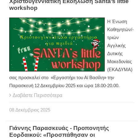
Χριστουγεννιάτικη Εκδήλωση Santa’s little
workshop
Η Ένωση
Καθηγητών/-
τριών
Αγγλικής
Δυτικής
Μακεδονίας
(ΕΚΑΔΥΜΑ)
σας προσκαλεί στο «Εργαστήρι του Αϊ Βασίλη» την
Παρασκευή 12 Δεκεμβρίου 2025 και ώρα 18.00-20.00.
Διαβάστε Περισσότερα
08
Δεκέμβριος
2025
Γιάννης Παρασκευάς - Προπονητής
Εορδαικού: «Προσπάθησαν οι