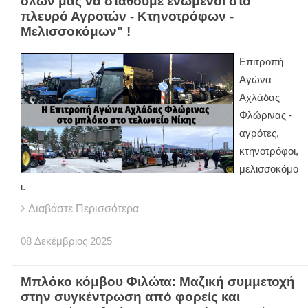
όλων μας να σταθούμε ενωμένοι στο
πλευρό Αγροτών - Κτηνοτρόφων -
Μελισσοκόμων" !
Επιτροπή
Αγώνα
Αχλάδας
Φλώρινας -
αγρότες,
κτηνοτρόφοι,
μελισσοκόμο
ι.
Διαβάστε Περισσότερα
08
Δεκέμβριος
2025
Μπλόκο κόμβου Φιλώτα: Μαζική συμμετοχή
στην συγκέντρωση από φορείς και