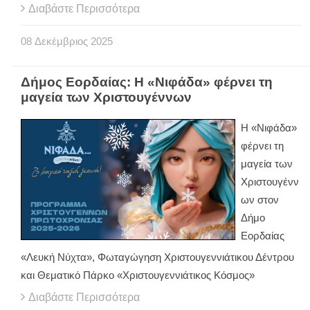
Διαβάστε Περισσότερα
08
Δεκέμβριος
2025
Δήμος Εορδαίας: Η «Νιφάδα» φέρνει τη
μαγεία των Χριστουγέννων
Η «Νιφάδα»
φέρνει τη
μαγεία των
Χριστουγένν
ων στον
Δήμο
Εορδαίας
«Λευκή Νύχτα», Φωταγώγηση Χριστουγεννιάτικου Δέντρου
και Θεματικό Πάρκο «Χριστουγεννιάτικος Κόσμος»
Διαβάστε Περισσότερα