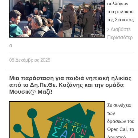
συλλόγων
του μπλόκου
της Σιάτιστας
Διαβάστε
Περισσότερ
α
08
Δεκέμβριος
2025
Μια παράσταση για παιδιά νηπιακή ηλικίας
από το Δη.Πε.Θε. Κοζάνης και την ομάδα
Μουσικ@ Μαζί!
Σε συνέχεια
των
δράσεων του
Open Call, το
Δημοτικό