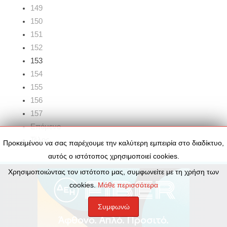
149
150
151
152
153
154
155
156
157
Επόμενο
Τέλος
Προκειμένου να σας παρέχουμε την καλύτερη εμπειρία στο διαδίκτυο,
αυτός ο ιστότοπος χρησιμοποιεί cookies.
Χρησιμοποιώντας τον ιστότοπο μας, συμφωνείτε με τη χρήση των
cookies.
Μάθε περισσότερα
Συμφωνώ