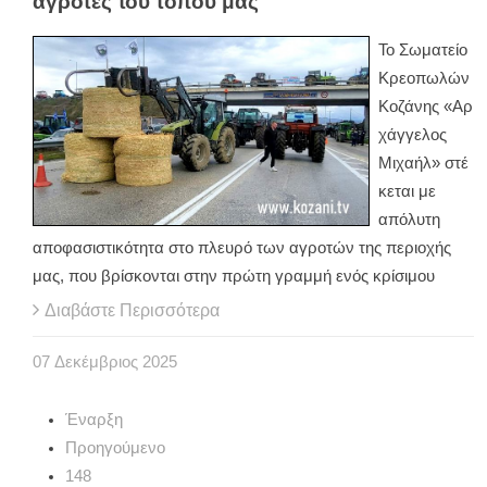
αγρότες του τόπου μας
Το Σωματείο
Κρεοπωλών
Κοζάνης «Αρ
χάγγελος
Μιχαήλ» στέ
κεται με
απόλυτη
αποφασιστικότητα στο πλευρό των αγροτών της περιοχής
μας, που βρίσκονται στην πρώτη γραμμή ενός κρίσιμου
Διαβάστε Περισσότερα
07
Δεκέμβριος
2025
Έναρξη
Προηγούμενο
148