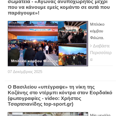
σωματεία - «Αγώνας ανυποχώρητος μέχρι
που να κάνουμε εμείς κομάντο σε αυτά που
παράγουμε»!
Μπλόκο
κόμβου
Φιλώτα.
Διαβάστε
Περισσότερ
α
07
Δεκέμβριος
2025
Ο Βασιλείου «υπέγραψε» τη νίκη της
Κοζάνης στο ντέρμπι κόντρα στον Εορδαϊκό
(φωτογραφίες - video: Χρήστος
Τσαρτσιανίδης top-sport.gr)
Μία μεγάλη