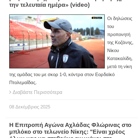
την τελευταία ημέρα» (video)
Οι δηλώσεις
του
προπονητή
της Κοζάνης,
Νίκου
Κατακαλίδη,
μετά τη νίκη
της ομάδας του με σκορ 1-0, κόντρα στον Εορδαϊκό
Πτολεμαΐδας.
Διαβάστε Περισσότερα
08
Δεκέμβριος
2025
Η Επιτροπή Αγώνα Αχλάδας Φλώρινας στο
μπλόκο στο τελωνείο Νίκης: "Είναι χρέος