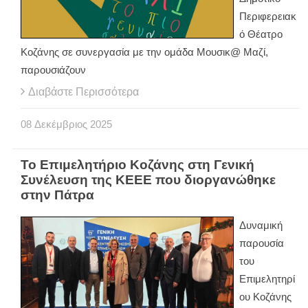
Περιφερειακ
ό Θέατρο
Κοζάνης σε συνεργασία με την ομάδα Μουσικ@ Μαζί,
παρουσιάζουν
Διαβάστε Περισσότερα
08
Δεκέμβριος
2025
To Επιμελητήριο Κοζάνης στη Γενική
Συνέλευση της ΚΕΕΕ που διοργανώθηκε
στην Πάτρα
Δυναμική
παρουσία
του
Επιμελητηρί
ου Κοζάνης