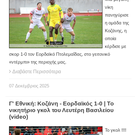
νίκη
πανηγύρισε
η ομάδα της
Κοζάνης, η
οποία
κέρδισε με
σκορ 1-0 τον Εορδαϊκό Πτολεμαΐδας, στο γειτονικό
«ντέρμπι» της περιοχής μας.
Διαβάστε Περισσότερα
07
Δεκέμβριος
2025
Γ' Εθνική: Κοζάνη - Εορδαϊκός 1-0 | Το
νικητήριο γκολ του Λευτέρη Βασιλείου
(video)
Το γκολ !!!!