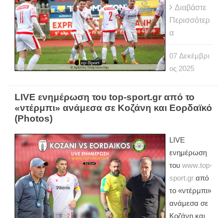
Διαβάστε
Περισσότερ
α
07
Δεκέμβρι
ος
2025
LIVE ενημέρωση του top-sport.gr από το
«ντέρμπι» ανάμεσα σε Κοζάνη και Εορδαϊκό
(Photos)
LIVE
ενημέρωση
του
www
.
top
-
sport
.
gr
από
το «ντέρμπι»
ανάμεσα σε
Κοζάνη και