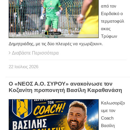
από τον
Εορδαϊκό ο
τερματοφύλ
ακας
Τρύφων
Δημητριάδης, με τις δύο πλευρές να «χωρίζουν».
Διαβάστε Περισσότερα
22
Ιούλιος
2026
Ο «ΝΕΟΣ Α.Ο. ΣΥΡΟΥ» ανακοίνωσε τον
Κοζανίτη προπονητή Βασίλη Καραθανάση
Καλωσορίζο
υμε τον
Coach
Βασίλη