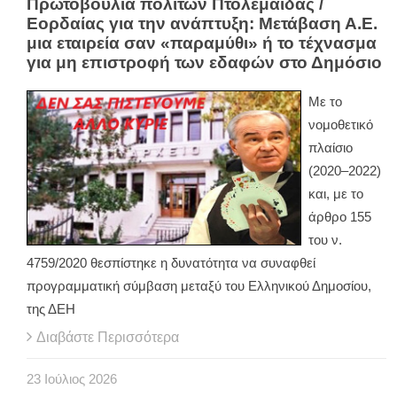
Πρωτοβουλία πολιτών Πτολεμαΐδας /
Εορδαίας για την ανάπτυξη: Μετάβαση Α.Ε.
μια εταιρεία σαν «παραμύθι» ή το τέχνασμα
για μη επιστροφή των εδαφών στο Δημόσιο
Με το
νομοθετικό
πλαίσιο
(2020–2022)
και, με το
άρθρο 155
του ν.
4759/2020 θεσπίστηκε η δυνατότητα να συναφθεί
προγραμματική σύμβαση μεταξύ του Ελληνικού Δημοσίου,
της ΔΕΗ
Διαβάστε Περισσότερα
23
Ιούλιος
2026