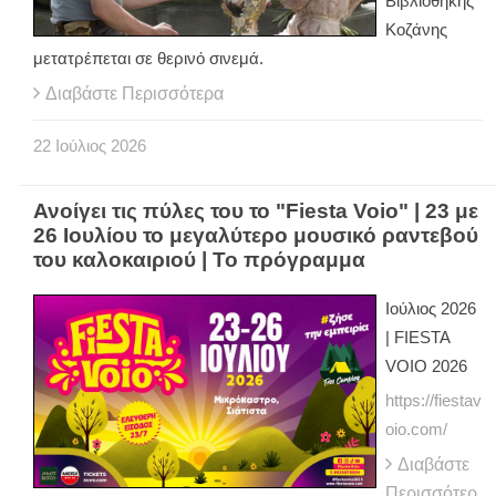
Βιβλιοθήκης
Κοζάνης
μετατρέπεται σε θερινό σινεμά.
Διαβάστε Περισσότερα
22
Ιούλιος
2026
Ανοίγει τις πύλες του το "Fiesta Voio" | 23 με
26 Ιουλίου το μεγαλύτερο μουσικό ραντεβού
του καλοκαιριού | Το πρόγραμμα
Ιούλιος 2026
| FIESTA
VOIO 2026
https://fiestav
oio.com/
Διαβάστε
Περισσότερ