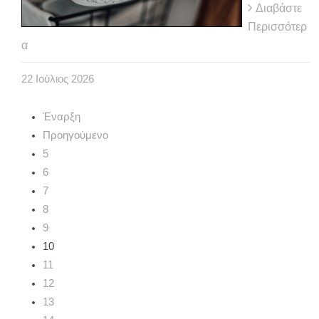
Διαβάστε
Περισσότερ
α
22
Ιούλιος
2026
Έναρξη
Προηγούμενο
5
6
7
8
9
10
11
12
13