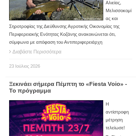
Αλιείας,
Μελισσοκομί
ας και
Σηροτροφίας της Διεύθυνσης Αγροτικής Οικονομίας της
Περιφερειακής Ενότητας Κοζάνης ανακοινώνεται ότι,
σύμφωνα με απόφαση του Αντιπεριφερειάρχη
Διαβάστε Περισσότερα
23
Ιούλιος
2026
Ξεκινάει σήμερα Πέμπτη το «Fiesta Voio» -
Το πρόγραμμα
Η
αντίστροφη
μέτρηση
τελείωσε!