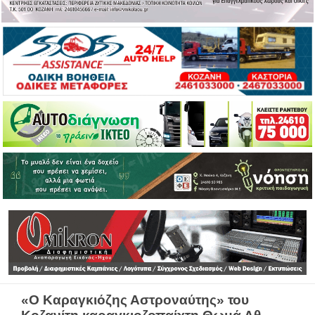
«Ο Καραγκιόζης Αστροναύτης» του