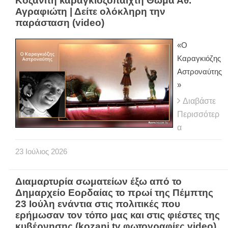
Κοζανίτη καραγκιοζοπαίχτη Θωμά Αθ.
Αγραφιώτη | Δείτε ολόκληρη την
παράσταση (video)
«Ο
Καραγκιόζης
Αστροναύτης
»
Διαβάστε
Περισσότερ
α
23
Ιούλιος
2026
Διαμαρτυρία σωματείων έξω από το
Δημαρχείο Εορδαίας το πρωί της Πέμπτης
23 Ιούλη ενάντια στις πολιτικές που
ερήμωσαν τον τόπο μας και στις φιέστες της
κυβέρνησης (kozani.tv φωτογραφίες video)