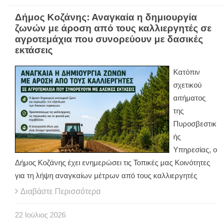
Δήμος Κοζάνης: Αναγκαία η δημιουργία
ζωνών με άροση από τους καλλιεργητές σε
αγροτεμάχια που συνορεύουν με δασικές
εκτάσεις
Κατόπιν
σχετικού
αιτήματος
της
Πυροσβεστικ
ής
Υπηρεσίας, ο
Δήμος Κοζάνης έχει ενημερώσει τις Τοπικές μας Κοινότητες
για τη λήψη αναγκαίων μέτρων από τους καλλιεργητές
Διαβάστε Περισσότερα
22
Ιούλιος
2026