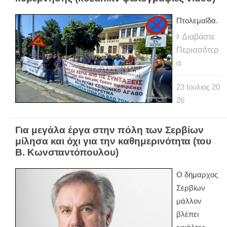
Πτολεμαΐδα.
Διαβάστε
Περισσότερ
α
23
Ιούλιος
20
26
Για μεγάλα έργα στην πόλη των Σερβίων
μίλησα και όχι για την καθημερινότητα (του
Β. Κωνσταντόπουλου)
Ο δήμαρχος
Σερβίων
μάλλον
βλέπει