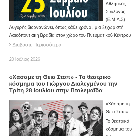
Αθλητικός
Σύλλογος
(Ε.Μ.Α.Σ)
Λυγερής διοργανώνει, όπως κάθε χρόνο , μια ξεχωριστή
Λαικόποντιακή Βραδία στον χώρο του Πνευματικού Κέντρου
Διαβάστε Περισσότερα
20
Ιούλιος
2026
«Χάσαμε τη Θεία Στοπ» - Το θεατρικό
κόσμημα του Γιώργου Διαλεγμένου την
Τρίτη 28 Ιουλίου στην Πτολεμαΐδα
«Χάσαμε τη
Θεία Στοπ»
Το θεατρικό
κόσμημα του