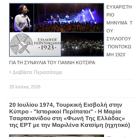
ΕΥΧΑΡΙΣΤΗ
ΡΙΟ
ΜΗΝΥΜΑ Τ
ΟΥ
ΣΥΛΛΟΓΟΥ
¨ΠΟΝΤΟΚΩ
ΜΗ 1923¨
ΓΙΑ ΤΗ ΣΥΝΑΥΛΙΑ ΤΟΥ ΓΙΑΝΝΗ ΚΟΤΣΙΡΑ
Διαβάστε Περισσότερα
20
Ιούλιος
2026
20 Ιουλίου 1974, Τουρκική Εισβολή στην
Κύπρο - "Ιστορικοί Περίπατοι" - Η Μαρία
Τσαρτσιανίδου στη «Φωνή Της Ελλάδας»
της ΕΡΤ με την Μαριλένα Κατσίμη (ηχητικό)