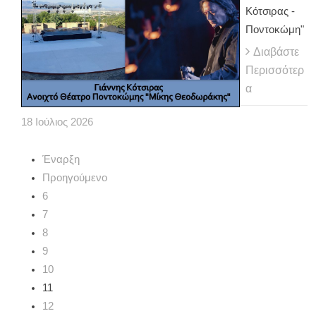
Κότσιρας -
Ποντοκώμη"
Διαβάστε
Περισσότερ
α
18
Ιούλιος
2026
Έναρξη
Προηγούμενο
6
7
8
9
10
11
12