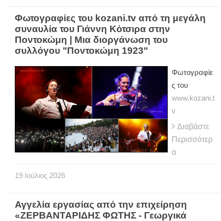
Φωτογραφίες του kozani.tv από τη μεγάλη
συναυλία του Γιάννη Κότσιρα στην
Ποντοκώμη | Μια διοργάνωση του
συλλόγου "Ποντοκώμη 1923"
Φωτογραφίε
ς του
www.kozani.t
v
Διαβάστε
Περισσότερ
α
19
Ιούλιος
2026
Αγγελία εργασίας από την επιχείρηση
«ΖΕΡΒΑΝΤΑΡΙΔΗΣ ΦΩΤΗΣ - Γεωργικά