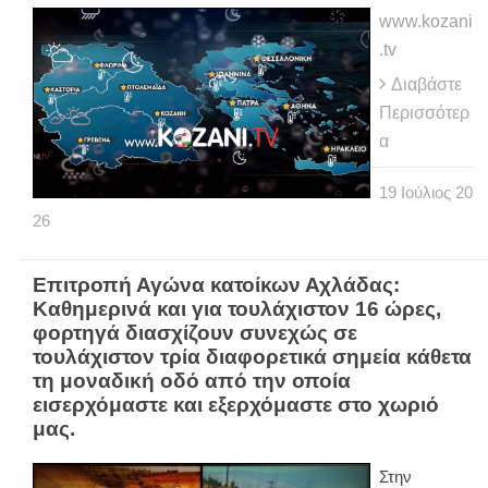
www.kozani
.tv
Διαβάστε
Περισσότερ
α
19
Ιούλιος
20
26
Eπιτροπή Αγώνα κατοίκων Αχλάδας:
Καθημερινά και για τουλάχιστον 16 ώρες,
φορτηγά διασχίζουν συνεχώς σε
τουλάχιστον τρία διαφορετικά σημεία κάθετα
τη μοναδική οδό από την οποία
εισερχόμαστε και εξερχόμαστε στο χωριό
μας.
Στην