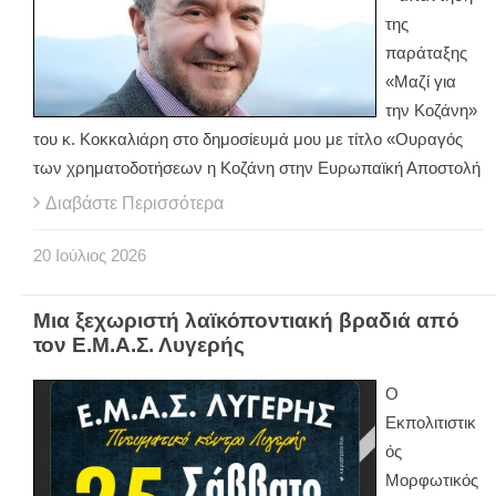
της
παράταξης
«Μαζί για
την Κοζάνη»
του κ. Κοκκαλιάρη στο δημοσίευμά μου με τίτλο «Ουραγός
των χρηματοδοτήσεων η Κοζάνη στην Ευρωπαϊκή Αποστολή
Διαβάστε Περισσότερα
20
Ιούλιος
2026
Μια ξεχωριστή λαϊκόποντιακή βραδιά από
τον Ε.Μ.Α.Σ. Λυγερής
O
Εκπολιτιστικ
ός
Μορφωτικός