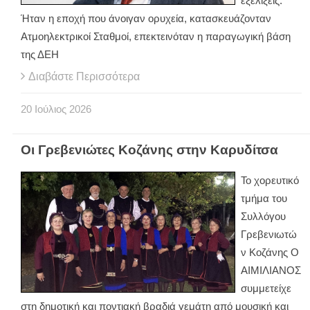
εξελίξεις.
Ήταν η εποχή που άνοιγαν ορυχεία, κατασκευάζονταν
Ατμοηλεκτρικοί Σταθμοί, επεκτεινόταν η παραγωγική βάση
της ΔΕΗ
Διαβάστε Περισσότερα
20
Ιούλιος
2026
Οι Γρεβενιώτες Κοζάνης στην Καρυδίτσα
Το χορευτικό
τμήμα του
Συλλόγου
Γρεβενιωτώ
ν Κοζάνης Ο
ΑΙΜΙΛΙΑΝΟΣ
συμμετείχε
στη δημοτική και ποντιακή βραδιά γεμάτη από μουσική και