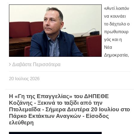
«Αντί λοιπόν
να κουνάει
το δάχτυλο ο
πρωθυπουρ
γός και η
Νέα
Δημοκρατία,
Διαβάστε Περισσότερα
20
Ιούλιος
2026
Η «Γη της Επαγγελίας» του ΔΗΠΕΘΕ
Κοζάνης - Ξεκινά το ταξίδι από την
Πτολεμαΐδα - Σήμερα Δευτέρα 20 Ιουλίου στο
Πάρκο Εκτάκτων Αναγκών - Είσοδος
ελεύθερη