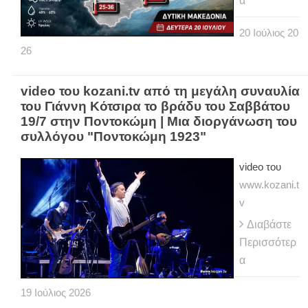
α
20
Ιούλιος
20
26
video του kozani.tv από τη μεγάλη συναυλία
του Γιάννη Κότσιρα το βράδυ του Σαββάτου
19/7 στην Ποντοκώμη | Μια διοργάνωση του
συλλόγου "Ποντοκώμη 1923"
video του
www.kozani.t
v
Διαβάστε
Περισσότερ
α
19
Ιούλιος
2026