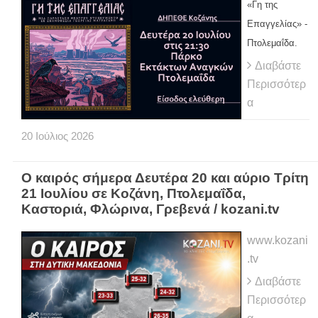
«Γη της
Επαγγελίας» -
Πτολεμαΐδα.
Διαβάστε
Περισσότερ
α
20
Ιούλιος
2026
Ο καιρός σήμερα Δευτέρα 20 και αύριο Τρίτη
21 Ιουλίου σε Κοζάνη, Πτολεμαΐδα,
Καστοριά, Φλώρινα, Γρεβενά / kozani.tv
www.kozani
.tv
Διαβάστε
Περισσότερ