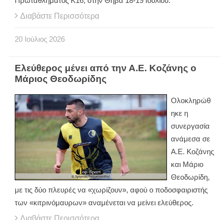
Πρωταθλήματος Κ16, στην Θήβα 18-19 Ιουλίου.
Διαβάστε Περισσότερα
20
Ιούλιος
2026
Ελεύθερος μένει από την Α.Ε. Κοζάνης ο
Μάριος Θεοδωρίδης
Ολοκληρώθ
ηκε η
συνεργασία
ανάμεσα σε
Α.Ε. Κοζάνης
και Μάριο
Θεοδωρίδη,
με τις δύο πλευρές να «χωρίζουν», αφού ο ποδοσφαιριστής
των «κιτρινόμαυρων» αναμένεται να μείνει ελεύθερος.
Διαβάστε Περισσότερα