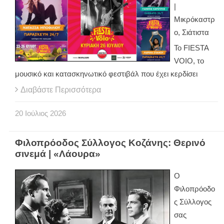
|
Μικρόκαστρ
ο, Σιάτιστα
Το FIESTA
VOIO, το
μουσικό και κατασκηνωτικό φεστιβάλ που έχει κερδίσει
Διαβάστε Περισσότερα
20
Ιούλιος
2026
Φιλοπρόοδος Σύλλογος Κοζάνης: Θερινό
σινεμά | «Λάουρα»
Ο
Φιλοπρόοδο
ς Σύλλογος
σας