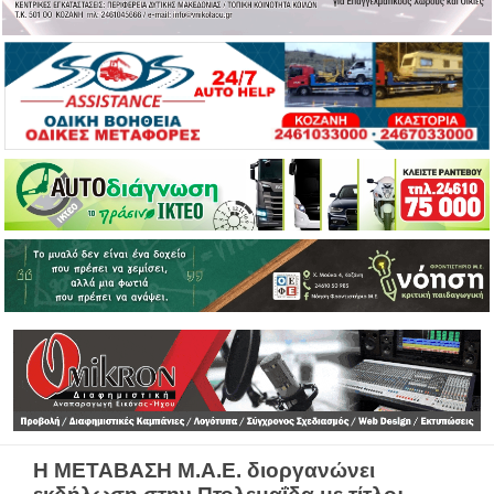
Η ΜΕΤΑΒΑΣΗ Μ.Α.Ε. διοργανώνει