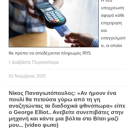
Η νέα
υποχρέωση
αφορά κάθε
επιχείρηση
και
επαγγελματί
α, οι οποίοι
θα πρέπει να αποδέχονται πληρωμές IRIS
Διαβάστε Περισσότερα
01
Νοέμβριος
2025
Νίκος Παναγιωτόπουλος: «Αν ήμουν ένα
πουλί θα πετούσα γύρω από τη γη
αναζητώντας τα διαδοχικά φθινόπωρα» είπε
ο George Elliot.. Ανεβείτε συνεπιβάτες στην
μηχανή και κάντε μια βόλτα στο Βίτσι μαζί
μου... (video φωτο)