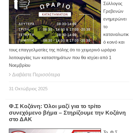
Σύλλογος
Γρεβενών
ενημερώνει
το
καταναλωτικ
ό κοινό και
τους επαγγελματίες της πόλης ότι το χειμερινό ωράριο
λειτουργίας των καταστημάτων που θα ισχύει από 1
Νοεμβρίου
Διαβάστε Περισσότερα
31
Οκτώβριος
2025
Φ.Σ Κοζάνη: Όλοι μαζί για το τρίτο
συνεχόμενο βήμα – Στηρίζουμε την Κοζάνη
στο ΔΑΚ
Το Φ.Σ.