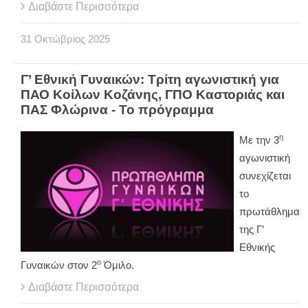
Διαβάστε Περισσότερα
31
Οκτώβριος
2025
Γ’ Εθνική Γυναικών: Τρίτη αγωνιστική για
ΠΑΟ Κοίλων Κοζάνης, ΓΠΟ Καστοριάς και
ΠΑΣ Φλώρινα - Το πρόγραμμα
η
Με την 3
αγωνιστική
συνεχίζεται
το
πρωτάθλημα
της Γ’
Εθνικής
ο
Γυναικών στον 2
Όμιλο.
Διαβάστε Περισσότερα