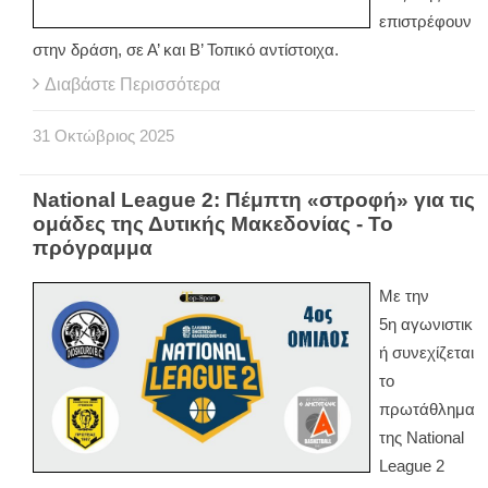
επιστρέφουν
στην δράση, σε Α’ και Β’ Τοπικό αντίστοιχα.
Διαβάστε Περισσότερα
31
Οκτώβριος
2025
National League 2: Πέμπτη «στροφή» για τις
ομάδες της Δυτικής Μακεδονίας - Το
πρόγραμμα
Με την
5η αγωνιστικ
ή συνεχίζεται
το
πρωτάθλημα
της National
League 2