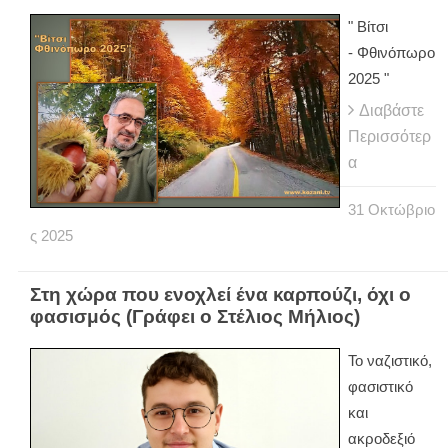
" Βίτσι
- Φθινόπωρο
2025 "
Διαβάστε
Περισσότερ
α
31
Οκτώβριο
ς
2025
Στη χώρα που ενοχλεί ένα καρπούζι, όχι ο
φασισμός (Γράφει ο Στέλιος Μήλιος)
Το ναζιστικό,
φασιστικό
και
ακροδεξιό