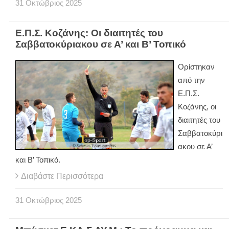
31
Οκτώβριος
2025
Ε.Π.Σ. Κοζάνης: Οι διαιτητές του
Σαββατοκύριακου σε Α’ και Β’ Τοπικό
Ορίστηκαν
από την
Ε.Π.Σ.
Κοζάνης, οι
διαιτητές του
Σαββατοκύρι
ακου σε Α’
και Β’ Τοπικό.
Διαβάστε Περισσότερα
31
Οκτώβριος
2025