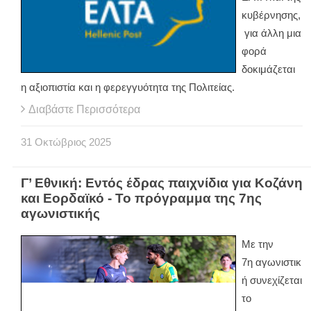
κυβέρνησης,
για άλλη μια
φορά
δοκιμάζεται
η αξιοπιστία και η φερεγγυότητα της Πολιτείας.
Διαβάστε Περισσότερα
31
Οκτώβριος
2025
Γ’ Εθνική: Εντός έδρας παιχνίδια για Κοζάνη
και Εορδαϊκό - Το πρόγραμμα της 7ης
αγωνιστικής
Με την
7η αγωνιστικ
ή συνεχίζεται
το