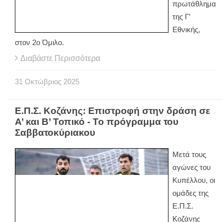
πρωτάθλημα
της Γ’
Εθνικής,
στον 2ο Όμιλο.
Διαβάστε Περισσότερα
31
Οκτώβριος
2025
Ε.Π.Σ. Κοζάνης: Επιστροφή στην δράση σε
Α’ και Β’ Τοπικό - Το πρόγραμμα του
Σαββατοκύριακου
Μετά τους
αγώνες του
Κυπέλλου, οι
ομάδες της
Ε.Π.Σ.
Κοζάνης