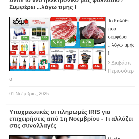
Δείτε το νέο ηλεκτρονικό μας φυλλάδιο /
Συμφέρει ...λόγω τιμής !
Το Καλάθι
που
συμφέρει
...λόγω τιμής
!
Διαβάστε
Περισσότερ
α
01
Νοέμβριος
2025
Υποχρεωτικές οι πληρωμές IRIS για
επιχειρήσεις από 1η Νοεμβρίου - Τι αλλάζει
στις συναλλαγές