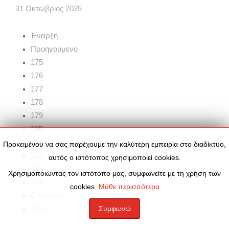
31
Οκτώβριος
2025
Έναρξη
Προηγούμενο
175
176
177
178
179
180
181
Προκειμένου να σας παρέχουμε την καλύτερη εμπειρία στο διαδίκτυο,
182
αυτός ο ιστότοπος χρησιμοποιεί cookies.
183
Χρησιμοποιώντας τον ιστότοπο μας, συμφωνείτε με τη χρήση των
184
cookies.
Μάθε περισσότερα
Επόμενο
Τέλος
Συμφωνώ