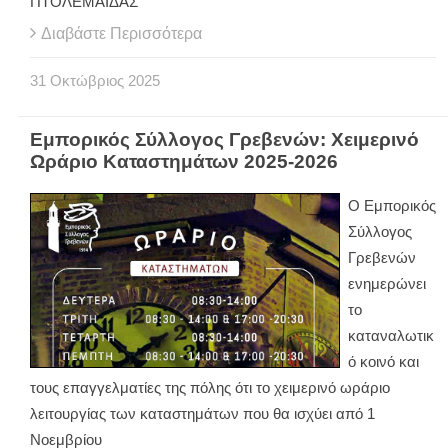
ΠΤΟΛΕΜΑΪΔΑΣ
Διαβάστε Περισσότερα
31
Οκτώβριος
2025
Εμπορικός Σύλλογος Γρεβενών: Χειμερινό
Ωράριο Καταστημάτων 2025-2026
Ο Εμπορικός
Σύλλογος
Γρεβενών
ενημερώνει
το
καταναλωτικ
ό κοινό και
τους επαγγελματίες της πόλης ότι το χειμερινό ωράριο
λειτουργίας των καταστημάτων που θα ισχύει από 1
Νοεμβρίου