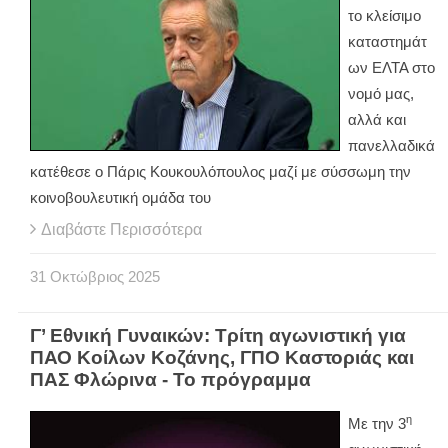
το κλείσιμο
καταστημάτ
ων ΕΛΤΑ στο
νομό μας,
αλλά και
πανελλαδικά
κατέθεσε ο Πάρις Κουκουλόπουλος μαζί με σύσσωμη την
κοινοβουλευτική ομάδα του
Διαβάστε Περισσότερα
31
Οκτώβριος
2025
Γ’ Εθνική Γυναικών: Τρίτη αγωνιστική για
ΠΑΟ Κοίλων Κοζάνης, ΓΠΟ Καστοριάς και
ΠΑΣ Φλώρινα - Το πρόγραμμα
η
Με την 3