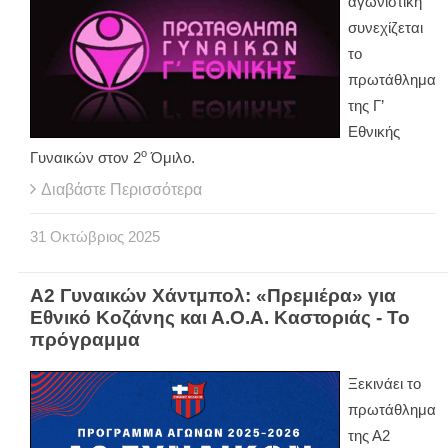
αγωνιστική
συνεχίζεται
το
πρωτάθλημα
της Γ’
Εθνικής
ο
Γυναικών στον 2
Όμιλο.
Διαβάστε Περισσότερα
31
Οκτώβριος
2025
Α2 Γυναικών Χάντμπολ: «Πρεμιέρα» για
Εθνικό Κοζάνης και Α.Ο.Α. Καστοριάς - Το
πρόγραμμα
Ξεκινάει το
πρωτάθλημα
της Α2