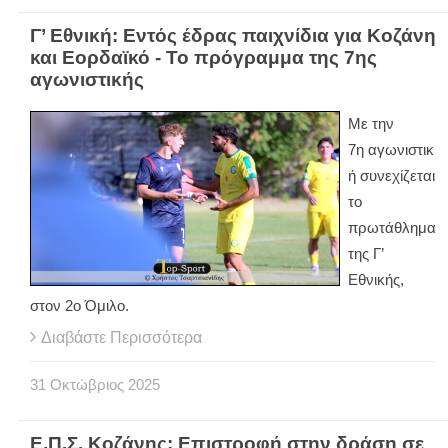
Γ’ Εθνική: Εντός έδρας παιχνίδια για Κοζάνη
και Εορδαϊκό - Το πρόγραμμα της 7ης
αγωνιστικής
Με την
7η αγωνιστικ
ή συνεχίζεται
το
πρωτάθλημα
της Γ’
Εθνικής,
στον 2ο Όμιλο.
Διαβάστε Περισσότερα
31
Οκτώβριος
2025
Ε.Π.Σ. Κοζάνης: Επιστροφή στην δράση σε