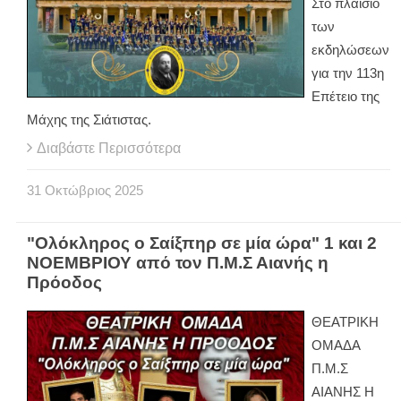
Στο πλαίσιο
των
εκδηλώσεων
για την 113η
Επέτειο της
Μάχης της Σιάτιστας.
Διαβάστε Περισσότερα
31
Οκτώβριος
2025
"Ολόκληρος ο Σαίξπηρ σε μία ώρα" 1 και 2
ΝΟΕΜΒΡΙΟΥ από τον Π.Μ.Σ Αιανής η
Πρόοδος
ΘΕΑΤΡΙΚΗ
ΟΜΑΔΑ
Π.Μ.Σ
ΑΙΑΝΗΣ Η