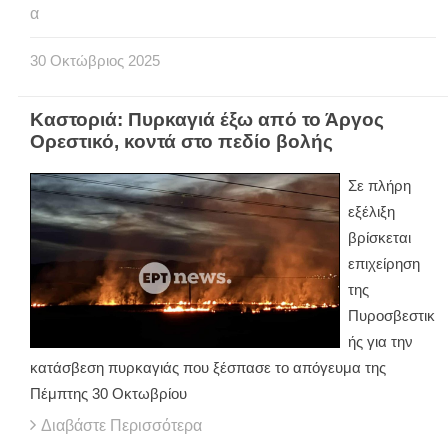
α
30
Οκτώβριος
2025
Καστοριά: Πυρκαγιά έξω από το Άργος
Ορεστικό, κοντά στο πεδίο βολής
Σε πλήρη
εξέλιξη
βρίσκεται
επιχείρηση
της
Πυροσβεστικ
ής για την
κατάσβεση πυρκαγιάς που ξέσπασε το απόγευμα της
Πέμπτης 30 Οκτωβρίου
Διαβάστε Περισσότερα