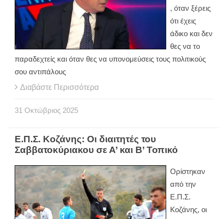
, όταν ξέρεις
ότι έχεις
άδικο και δεν
θες να το
παραδεχτείς και όταν θες να υπονομεύσεις τους πολιτικούς
σου αντιπάλους
Διαβάστε Περισσότερα
31
Οκτώβριος
2025
Ε.Π.Σ. Κοζάνης: Οι διαιτητές του
Σαββατοκύριακου σε Α’ και Β’ Τοπικό
Ορίστηκαν
από την
Ε.Π.Σ.
Κοζάνης, οι