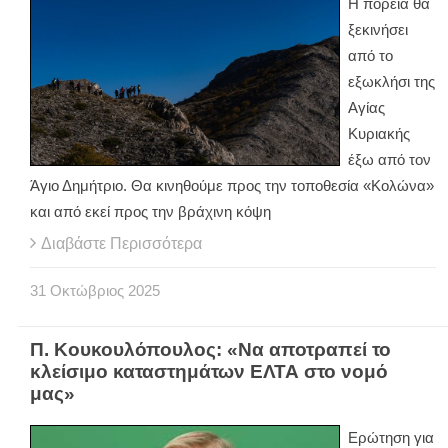
Η πορεία θα
ξεκινήσει
από το
εξωκλήσι της
Αγίας
Κυριακής
έξω από τον
Άγιο Δημήτριο. Θα κινηθούμε προς την τοποθεσία «Κολώνα»
και από εκεί προς την βράχινη κόψη
Διαβάστε Περισσότερα
31
Οκτώβριος
2025
Π. Κουκουλόπουλος: «Να αποτραπεί το
κλείσιμο καταστημάτων ΕΛΤΑ στο νομό
μας»
Ερώτηση για