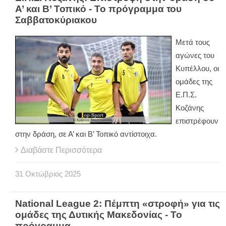
Α’ και Β’ Τοπικό - Το πρόγραμμα του
Σαββατοκύριακου
Μετά τους
αγώνες του
Κυπέλλου, οι
ομάδες της
Ε.Π.Σ.
Κοζάνης
επιστρέφουν
στην δράση, σε Α’ και Β’ Τοπικό αντίστοιχα.
Διαβάστε Περισσότερα
31
Οκτώβριος
2025
National League 2: Πέμπτη «στροφή» για τις
ομάδες της Δυτικής Μακεδονίας - Το
πρόγραμμα