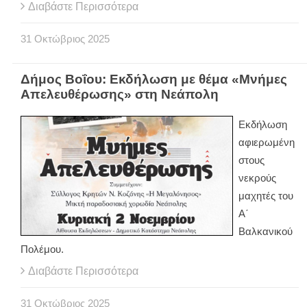
Διαβάστε Περισσότερα
31
Οκτώβριος
2025
Δήμος Βοΐου: Εκδήλωση με θέμα «Μνήμες
Απελευθέρωσης» στη Νεάπολη
Εκδήλωση
αφιερωμένη
στους
νεκρούς
μαχητές του
Α΄
Βαλκανικού
Πολέμου.
Διαβάστε Περισσότερα
31
Οκτώβριος
2025