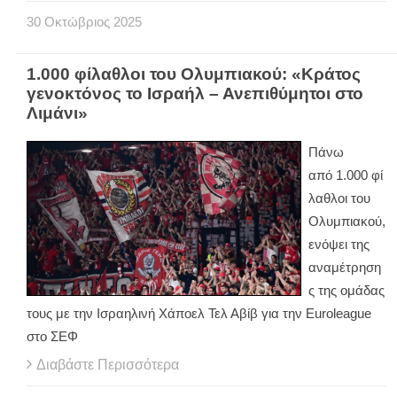
30
Οκτώβριος
2025
1.000 φίλαθλοι του Ολυμπιακού: «Κράτος
γενοκτόνος το Ισραήλ – Ανεπιθύμητοι στο
Λιμάνι»
Πάνω
από 1.000 φί
λαθλοι του
Ολυμπιακού,
ενόψει της
αναμέτρηση
ς της ομάδας
τους με την Ισραηλινή Χάποελ Τελ Αβίβ για την Euroleague
στο ΣΕΦ
Διαβάστε Περισσότερα