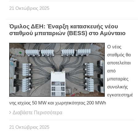
21
Οκτώβριος
2025
Όμιλος ΔΕΗ: Έναρξη κατασκευής νέου
σταθμού μπαταριών (BESS) στο Αμύνταιο
Ο νέος
σταθμός θα
αποτελείται
από
μπαταρίες
συνολικής
εγκατεστημέ
νης ισχύος 50 MW και χωρητικότητας 200 MWh
Διαβάστε Περισσότερα
21
Οκτώβριος
2025