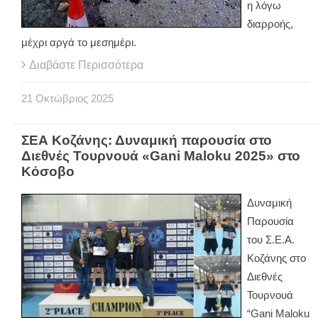
η λόγω
διαρροής,
μέχρι αργά το μεσημέρι.
Διαβάστε Περισσότερα
21
Οκτώβριος
2025
ΣΕΑ Κοζάνης: Δυναμική παρουσία στο
Διεθνές Τουρνουά «Gani Maloku 2025» στο
Κόσοβο
Δυναμική
Παρουσία
του Σ.Ε.Α.
Κοζάνης στο
Διεθνές
Τουρνουά
“Gani Maloku