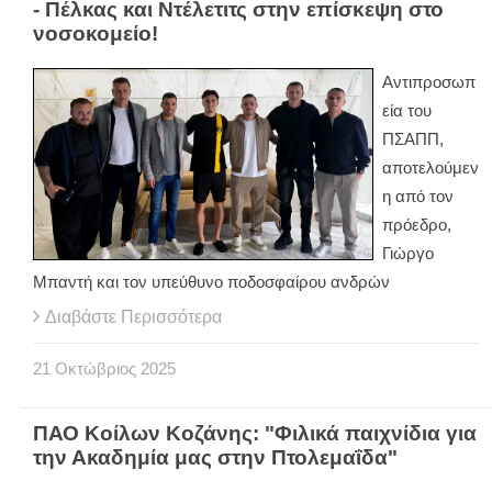
- Πέλκας και Ντέλετιτς στην επίσκεψη στο
νοσοκομείο!
Αντιπροσωπ
εία του
ΠΣΑΠΠ,
αποτελούμεν
η από τον
πρόεδρο,
Γιώργο
Μπαντή και τον υπεύθυνο ποδοσφαίρου ανδρών
Διαβάστε Περισσότερα
21
Οκτώβριος
2025
ΠΑΟ Κοίλων Κοζάνης: "Φιλικά παιχνίδια για
την Ακαδημία μας στην Πτολεμαΐδα"