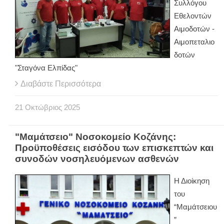
Συλλόγου
Εθελοντών
Αιμοδοτών -
Αιμοπεταλιο
δοτών
"Σταγόνα Ελπίδας"
Διαβάστε Περισσότερα
21
Οκτώβριος
2025
"Μαμάτσειο" Νοσοκομείο Κοζάνης:
Προϋποθέσεις εισόδου των επισκεπτών και
συνοδών νοσηλευόμενων ασθενών
Η Διοίκηση
του
“Μαμάτσειου
”