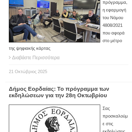
πρόγραμμα,
η εφαρμογή
του Νόμου
4808/2021
που αφορά
στο μέτρο
της ψηφιακής κάρτας
Διαβάστε Περισσότερα
21
Οκτώβριος
2025
Δήμος Εορδαίας: Το πρόγραμμα των
εκδηλώσεων για την 28η Οκτωβρίου
Σας
προσκαλούμ
ε στις
εκδηλώσεις