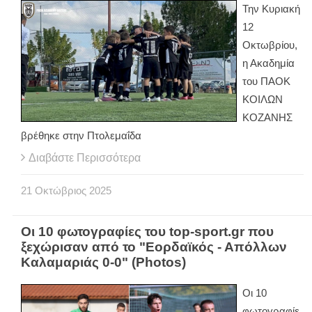
Την Κυριακή
12
Οκτωβρίου,
η Ακαδημία
του ΠΑΟΚ
ΚΟΙΛΩΝ
ΚΟΖΑΝΗΣ
βρέθηκε στην Πτολεμαΐδα
Διαβάστε Περισσότερα
21
Οκτώβριος
2025
Οι 10 φωτογραφίες του top-sport.gr που
ξεχώρισαν από το "Εορδαϊκός - Απόλλων
Καλαμαριάς 0-0" (Photos)
Οι 10
φωτογραφίε