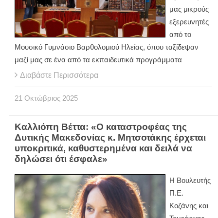
μας μικρούς
εξερευνητές
από το
Μουσικό Γυμνάσιο Βαρθολομιού Ηλείας, όπου ταξίδεψαν
μαζί μας σε ένα από τα εκπαιδευτικά προγράμματα
Διαβάστε Περισσότερα
21
Οκτώβριος
2025
Καλλιόπη Βέττα: «Ο καταστροφέας της
Δυτικής Μακεδονίας κ. Μητσοτάκης έρχεται
υποκριτικά, καθυστερημένα και δειλά να
δηλώσει ότι έσφαλε»
Η Βουλευτής
Π.Ε.
Κοζάνης και