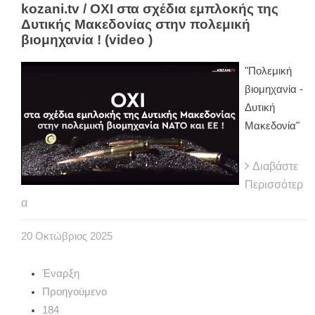
kozani.tv / ΟΧΙ στα σχέδια εμπλοκής της
Δυτικής Μακεδονίας στην πολεμική
βιομηχανία ! (video )
"Πολεμική
βιομηχανία -
Δυτική
Μακεδονία"
Διαβάστε
Περισσότερ
α
20
Οκτώβριος
2025
Έναρξη
Προηγούμενο
184