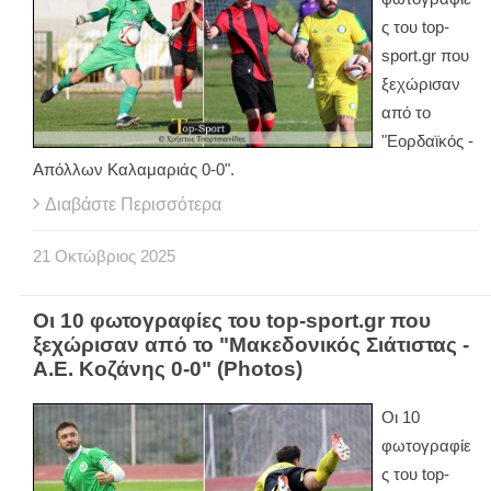
ς του top-
sport.gr που
ξεχώρισαν
από το
"Εορδαϊκός -
Απόλλων Καλαμαριάς 0-0".
Διαβάστε Περισσότερα
21
Οκτώβριος
2025
Οι 10 φωτογραφίες του top-sport.gr που
ξεχώρισαν από το "Μακεδονικός Σιάτιστας -
Α.Ε. Κοζάνης 0-0" (Photos)
Οι 10
φωτογραφίε
ς του top-