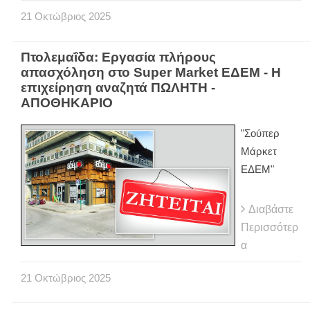
21
Οκτώβριος
2025
Πτολεμαΐδα: Εργασία πλήρους
απασχόληση στο Super Market ΕΔΕΜ - Η
επιχείρηση αναζητά ΠΩΛΗΤΗ -
ΑΠΟΘΗΚΑΡΙΟ
"Σούπερ
Μάρκετ
ΕΔΕΜ"
Διαβάστε
Περισσότερ
α
21
Οκτώβριος
2025