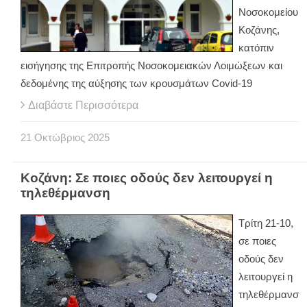
Νοσοκομείου
Κοζάνης,
κατόπιν
εισήγησης της Επιτροπής Νοσοκομειακών Λοιμώξεων και
δεδομένης της αύξησης των κρουσμάτων Covid-19
Διαβάστε Περισσότερα
21
Οκτώβριος
2025
Κοζάνη: Σε ποιες οδούς δεν λειτουργεί η
τηλεθέρμανση
Τρίτη 21-10,
σε ποιες
οδούς δεν
λειτουργεί η
τηλεθέρμανσ