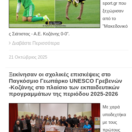
sport.gr που
ξεχώρισαν
από το
"Μακεδονικό
ς Σιάτιστας - Α.Ε. Κοζάνης 0-0".
Διαβάστε Περισσότερα
21
Οκτώβριος
2025
Ξεκίνησαν οι σχολικές επισκέψεις στο
Παγκόσμιο Γεωπάρκο UNESCO Γρεβενών
-Κοζάνης στο πλαίσιο των εκπαιδευτικών
προγραμμάτων της περιόδου 2025-2026
Με χαρά
υποδεχτήκα
με τους
πρώτους