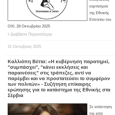
εορτασμού
της Εθνικής
Επετείου του
ΟΧΙ, 28 Οκτωβρίου 2025
Διαβάστε Περισσότερα
21
Οκτώβριος
2025
Καλλιόπη Βέττα: «Η κυβέρνηση παρατηρεί,
"συμπάσχει", "κάνει εκκλήσεις και
παραινέσεις" στις τράπεζες, αντί να
παρέμβει και να προστατεύσει το συμφέρον
των πολιτών» - Συζήτηση επίκαιρης
ερώτησης για το κατάστημα της Εθνικής στα
Σέρβια
Σε απάντηση
της από