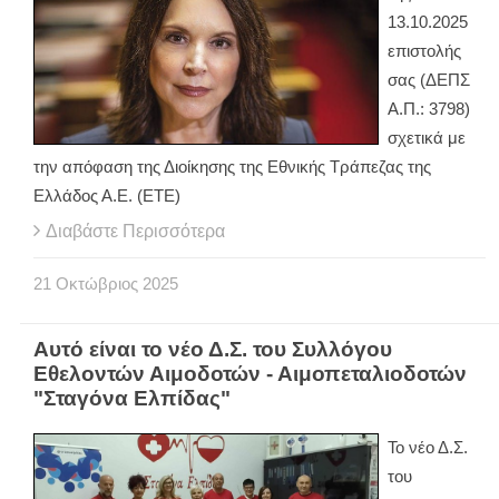
13.10.2025
επιστολής
σας (ΔΕΠΣ
Α.Π.: 3798)
σχετικά με
την απόφαση της Διοίκησης της Εθνικής Τράπεζας της
Ελλάδος Α.Ε. (ΕΤΕ)
Διαβάστε Περισσότερα
21
Οκτώβριος
2025
Αυτό είναι το νέο Δ.Σ. του Συλλόγου
Εθελοντών Αιμοδοτών - Αιμοπεταλιοδοτών
"Σταγόνα Ελπίδας"
Το νέο Δ.Σ.
του