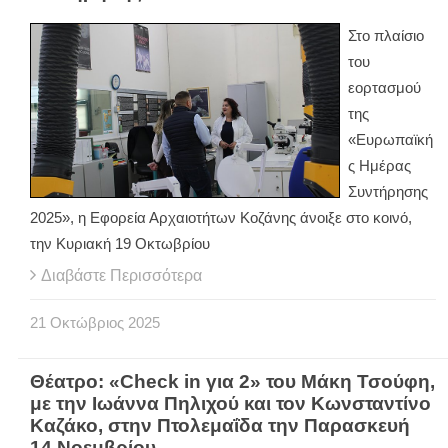
Στο πλαίσιο
του
εορτασμού
της
«Ευρωπαϊκή
ς Ημέρας
Συντήρησης
2025», η Εφορεία Αρχαιοτήτων Κοζάνης άνοιξε στο κοινό,
την Κυριακή 19 Οκτωβρίου
Διαβάστε Περισσότερα
21
Οκτώβριος
2025
Θέατρο: «Check in για 2» του Μάκη Τσούφη,
με την Ιωάννα Πηλιχού και τον Κωνσταντίνο
Καζάκο, στην Πτολεμαΐδα την Παρασκευή
14 Νοεμβρίου