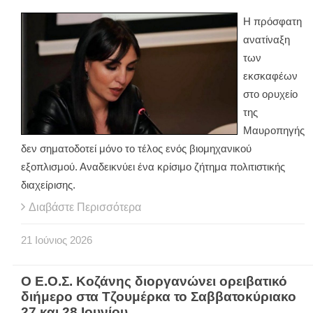
Η πρόσφατη
ανατίναξη
των
εκσκαφέων
στο ορυχείο
της
Μαυροπηγής
δεν σηματοδοτεί μόνο το τέλος ενός βιομηχανικού
εξοπλισμού. Αναδεικνύει ένα κρίσιμο ζήτημα πολιτιστικής
διαχείρισης.
Διαβάστε Περισσότερα
21
Ιούνιος
2026
Ο Ε.Ο.Σ. Κοζάνης διοργανώνει ορειβατικό
διήμερο στα Τζουμέρκα το Σαββατοκύριακο
27 και 28 Ιουνίου