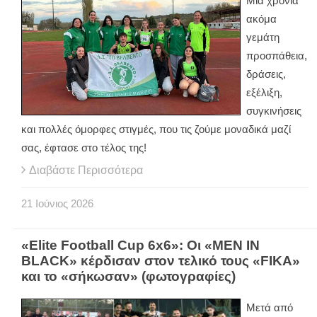
Μια χρονιά
ακόμα
γεμάτη
προσπάθεια,
δράσεις,
εξέλιξη,
συγκινήσεις
και πολλές όμορφες στιγμές, που τις ζούμε μοναδικά μαζί
σας, έφτασε στο τέλος της!
Διαβάστε Περισσότερα
21
Ιούνιος
2026
«Elite Football Cup 6x6»: Οι «MEN IN
BLACK» κέρδισαν στον τελικό τους «FIKA»
και το «σήκωσαν» (φωτογραφίες)
Μετά από