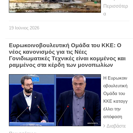
Περισσότερ
α
19
Ιούνιος
2026
Ευρωκοινοβουλευτική Ομάδα του ΚΚΕ: Ο
νέος κανονισμός για τις Νέες
Γονιδιωματικές Τεχνικές είναι κομμένος και
ραμμένος στα κέρδη των μονοπωλίων
Η Ευρωκοιν
οβουλευτική
Ομάδα του
ΚΚΕ καταγγ
έλλει την
απόφαση
Διαβάστε