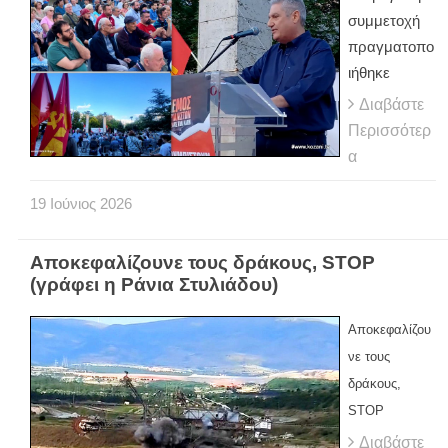
συμμετοχή
πραγματοπο
ιήθηκε
Διαβάστε
Περισσότερ
α
19
Ιούνιος
2026
Αποκεφαλίζουνε τους δράκους, STOP
(γράφει η Ράνια Στυλιάδου)
Αποκεφαλίζου
νε τους
δράκους,
STOP
Διαβάστε