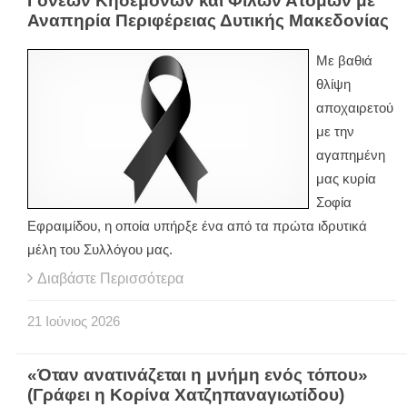
Γονέων Κηδεμόνων και Φίλων Ατόμων με
Αναπηρία Περιφέρειας Δυτικής Μακεδονίας
Με βαθιά
θλίψη
αποχαιρετού
με την
αγαπημένη
μας κυρία
Σοφία
Εφραιμίδου, η οποία υπήρξε ένα από τα πρώτα ιδρυτικά
μέλη του Συλλόγου μας.
Διαβάστε Περισσότερα
21
Ιούνιος
2026
«Όταν ανατινάζεται η μνήμη ενός τόπου»
(Γράφει η Κορίνα Χατζηπαναγιωτίδου)