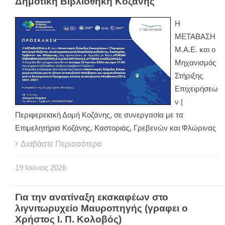
Δημοτική Βιβλιοθήκη Κοζάνης
Η
ΜΕΤΑΒΑΣΗ
Μ.Α.Ε. και ο
Μηχανισμός
Στήριξης
Επιχειρήσεω
ν |
Περιφερειακή Δομή Κοζάνης, σε συνεργασία με τα
Επιμελητήρια Κοζάνης, Καστοριάς, Γρεβενών και Φλώρινας
Διαβάστε Περισσότερα
19
Ιούνιος
2026
Για την ανατίναξη εκσκαφέων στο
λιγνιτωρυχείο Μαυροπηγής (γραφει ο
Χρήστος Ι. Π. Κολοβός)