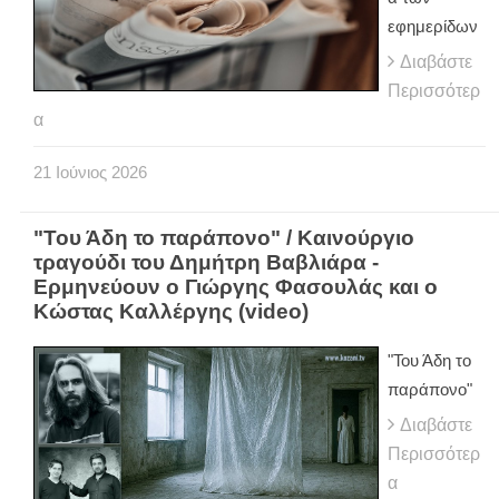
εφημερίδων
Διαβάστε
Περισσότερ
α
21
Ιούνιος
2026
"Του Άδη το παράπονο" / Καινούργιο
τραγούδι του Δημήτρη Βαβλιάρα -
Ερμηνεύουν ο Γιώργης Φασουλάς και o
Κώστας Καλλέργης (video)
"Του Άδη το
παράπονο"
Διαβάστε
Περισσότερ
α