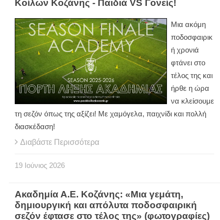
Κοίλων Κοζάνης - Παιδιά VS Γονείς!
Μια ακόμη
ποδοσφαιρικ
ή χρονιά
φτάνει στο
τέλος της και
ήρθε η ώρα
να κλείσουμε
τη σεζόν όπως της αξίζει! Με χαμόγελα, παιχνίδι και πολλή
διασκέδαση!
Διαβάστε Περισσότερα
19
Ιούνιος
2026
Ακαδημία Α.Ε. Κοζάνης: «Μια γεμάτη,
δημιουργική και απόλυτα ποδοσφαιρική
σεζόν έφτασε στο τέλος της» (φωτογραφίες)