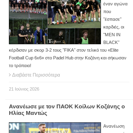
έναν αγώνα
που
"έσπασε"
καρδιές, οι
"
MEN
IN
BLACK
"
κέρδισαν με σκορ 3-2 τους "
FIKA
" στον τελικό του «
Elite
Football
Cup
6
x
6» στο
Padel
Hub
στην Κοζάνη και σήκωσαν
το τρόπαιο!
Διαβάστε Περισσότερα
21
Ιούνιος
2026
Ανανέωσε με τον ΠΑΟΚ Κοίλων Κοζάνης ο
Ηλίας Μαντώς
Ανανέωση