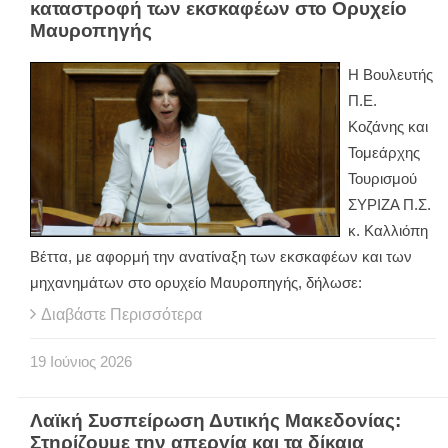
καταστροφή των εκσκαφέων στο Ορυχείο
Μαυροπηγής
Η Βουλευτής
Π.Ε.
Κοζάνης και
Τομεάρχης
Τουρισμού
ΣΥΡΙΖΑ Π.Σ.
κ. Καλλιόπη
Βέττα, με αφορμή την ανατίναξη των εκσκαφέων και των
μηχανημάτων στο ορυχείο Μαυροπηγής, δήλωσε:
Διαβάστε Περισσότερα
19
Ιούνιος
2026
Λαϊκή Συσπείρωση Δυτικής Μακεδονίας:
Στηρίζουμε την απεργία και τα δίκαια