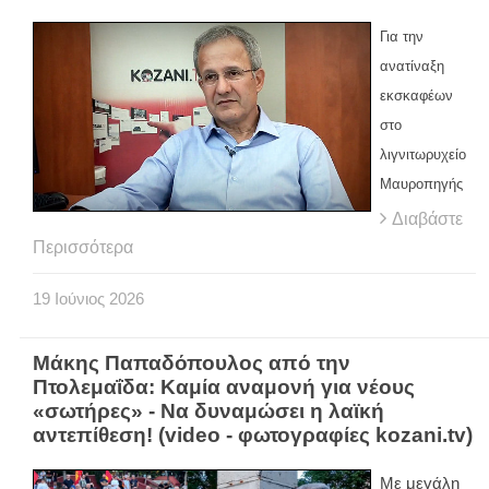
Για την
ανατίναξη
εκσκαφέων
στο
λιγνιτωρυχείο
Μαυροπηγής
Διαβάστε
Περισσότερα
19
Ιούνιος
2026
Μάκης Παπαδόπουλος από την
Πτολεμαΐδα: Καμία αναμονή για νέους
«σωτήρες» - Να δυναμώσει η λαϊκή
αντεπίθεση! (video - φωτογραφίες kozani.tv)
Με μεγάλη