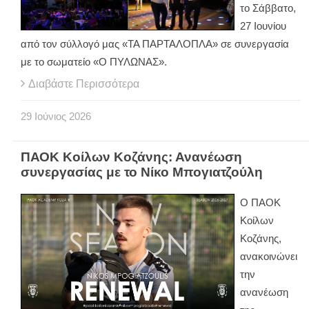
το Σάββατο,
27 Ιουνίου
από τον σύλλογό μας «ΤΑ ΠΑΡΤΑΛΟΠΛΑ» σε συνεργασία
με το σωματείο «Ο ΠΥΛΩΝΑΣ».
Διαβάστε Περισσότερα
29
Ιούνιος
2026
ΠΑΟΚ Κοίλων Κοζάνης: Ανανέωση
συνεργασίας με το Νίκο Μπογιατζούλη
Ο ΠΑΟΚ
Κοίλων
Κοζάνης,
ανακοινώνει
την
ανανέωση