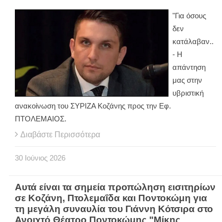
"Για όσους
δεν
κατάλαβαν..
- Η
απάντηση
μας στην
υβριστική
ανακοίνωση του ΣΥΡΙΖΑ Κοζάνης προς την Εφ.
ΠΤΟΛΕΜΑΙΟΣ.
Διαβάστε Περισσότερα
30
Ιούνιος
2026
Αυτά είναι τα σημεία προπώληση εισιτηρίων
σε Κοζάνη, Πτολεμαΐδα και Ποντοκώμη για
τη μεγάλη συναυλία του Γιάννη Κότσιρα στο
Ανοιχτό Θέατρο Ποντοκώμης "Μίκης