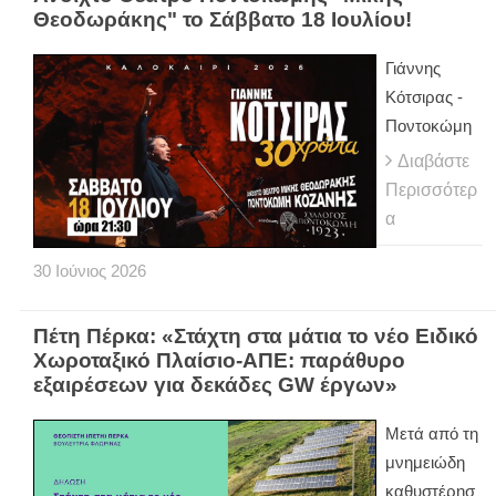
Θεοδωράκης" το Σάββατο 18 Ιουλίου!
Γιάννης
Κότσιρας -
Ποντοκώμη
Διαβάστε
Περισσότερ
α
30
Ιούνιος
2026
Πέτη Πέρκα: «Στάχτη στα μάτια το νέο Ειδικό
Χωροταξικό Πλαίσιο-ΑΠΕ: παράθυρο
εξαιρέσεων για δεκάδες GW έργων»
Μετά από τη
μνημειώδη
καθυστέρησ