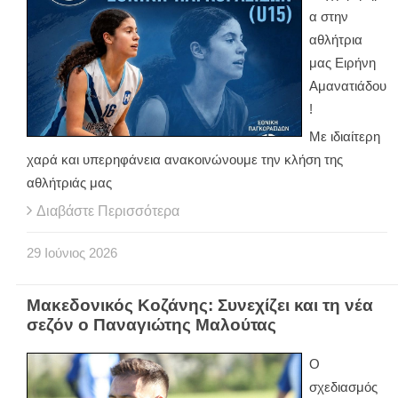
α στην
αθλήτρια
μας Ειρήνη
Αμανατιάδου
!
Με ιδιαίτερη
χαρά και υπερηφάνεια ανακοινώνουμε την κλήση της
αθλήτριάς μας
Διαβάστε Περισσότερα
29
Ιούνιος
2026
Μακεδονικός Κοζάνης: Συνεχίζει και τη νέα
σεζόν ο Παναγιώτης Μαλούτας
Ο
σχεδιασμός