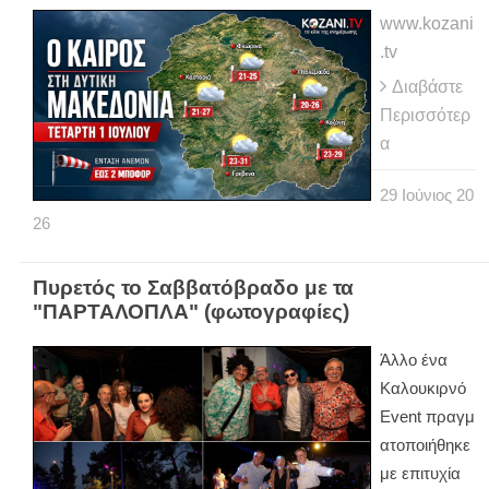
www.kozani
.tv
Διαβάστε
Περισσότερ
α
29
Ιούνιος
20
26
Πυρετός το Σαββατόβραδο με τα
"ΠΑΡΤΑΛΟΠΛΑ" (φωτογραφίες)
Άλλο ένα
Καλουκιρνό
Εvent πραγμ
ατοποιήθηκε
με επιτυχία