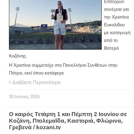
Επιτυχιών
συνέχεια για
την Χριστίνα
Ευκολίδου
με καταγωγή
από το
Βατερό
Κοζάνης.
Η Χριστίνα συμμετείχε στο Πανελλήνιο Συνθέτων στην
Πάτρα, εκεί όπου κατάφερε
Διαβάστε Περισσότερα
30
Ιούνιος
2026
Ο καιρός Τετάρτη 1 και Πέμπτη 2 Ιουνίου σε
Κοζάνη, Πτολεμαΐδα, Καστοριά, Φλώρινα,
Γρεβενά / kozani.tv