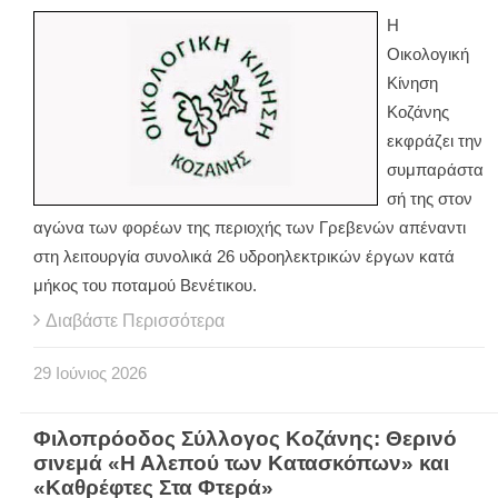
Η
Οικολογική
Κίνηση
Κοζάνης
εκφράζει την
συμπαράστα
σή της στον
αγώνα των φορέων της περιοχής των Γρεβενών απέναντι
στη λειτουργία συνολικά 26 υδροηλεκτρικών έργων κατά
μήκος του ποταμού Βενέτικου.
Διαβάστε Περισσότερα
29
Ιούνιος
2026
Φιλοπρόοδος Σύλλογος Κοζάνης: Θερινό
σινεμά «Η Αλεπού των Κατασκόπων» και
«Καθρέφτες Στα Φτερά»