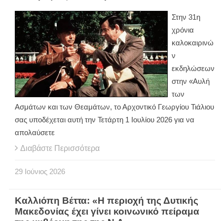
Στην 31η
χρόνια
καλοκαιρινώ
ν
εκδηλώσεων
στην «Αυλή
των
Ασμάτων και των Θεαμάτων, το Αρχοντικό Γεωργίου Τιάλιου
σας υποδέχεται αυτή την Τετάρτη 1 Ιουλίου 2026 για να
απολαύσετε
Διαβάστε Περισσότερα
29
Ιούνιος
2026
Καλλιόπη Βέττα: «Η περιοχή της Δυτικής
Μακεδονίας έχει γίνει κοινωνικό πείραμα