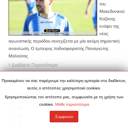
του
Μακεδονικού
Κοζάνης
ενόψει της
νέας
αγωνιστικής περιόδου συνεχίζεται με μία ακόμη σημαντική
ανανέωση. Ο έμπειρος ποδοσφαιριστής Παναγιώτης
Μαλούτας
Διαβάστε Περισσότερα
29
Ιούνιος
2026
Προκειμένου να σας παρέχουμε την καλύτερη εμπειρία στο διαδίκτυο,
αυτός ο ιστότοπος χρησιμοποιεί cookies.
Έναρξη
Χρησιμοποιώντας τον ιστότοπο μας, συμφωνείτε με τη χρήση των
Προηγούμενο
cookies.
Μάθε περισσότερα
19
20
Συμφωνώ
21