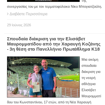
της
συνεργασίας του με τον τερματοφύλακα Νίκο Μπογιατζούλη.
Διαβάστε Περισσότερα
29
Ιούνιος
2026
Σπουδαία διάκριση για την Ελισάβετ
Μαυρομματίδου από την Χαραυγή Κοζάνης
- 3η θέση στο Πανελλήνιο Πρωτάθλημα Κ18
Μια ακόμη
σπουδαία
διάκριση για
τη νεαρή
αθλήτρια
Ελισάβετ
Μαυρομματί
δου του Κωνσταντίνου, 17 ετών, από τη Νέα Χαραυγή