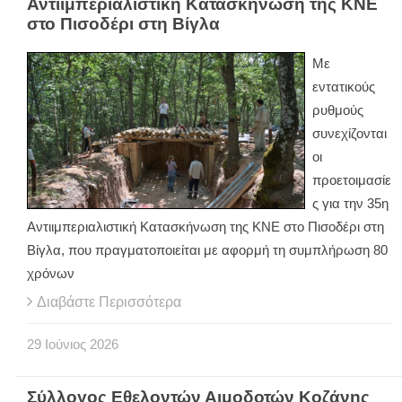
Αντιιμπεριαλιστική Κατασκήνωση της ΚΝΕ
στο Πισοδέρι στη Βίγλα
Με
εντατικούς
ρυθμούς
συνεχίζονται
οι
προετοιμασίε
ς για την 35η
Αντιιμπεριαλιστική Κατασκήνωση της ΚΝΕ στο Πισοδέρι στη
Βίγλα, που πραγματοποιείται με αφορμή τη συμπλήρωση 80
χρόνων
Διαβάστε Περισσότερα
29
Ιούνιος
2026
Σύλλογος Εθελοντών Αιμοδοτών Κοζάνης