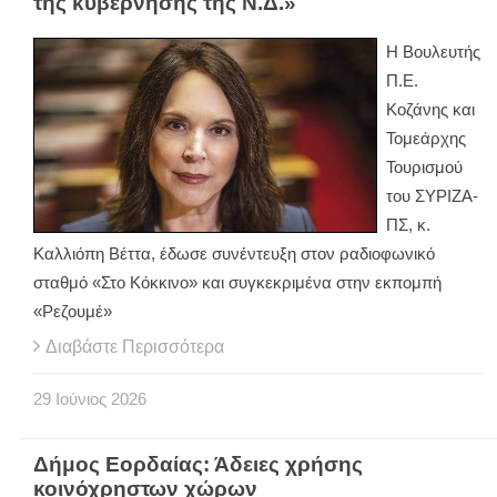
της κυβέρνησης της Ν.Δ.»
Η Βουλευτής
Π.Ε.
Κοζάνης και
Τομεάρχης
Τουρισμού
του ΣΥΡΙΖΑ-
ΠΣ, κ.
Καλλιόπη Βέττα, έδωσε συνέντευξη στον ραδιοφωνικό
σταθμό «Στο Κόκκινο» και συγκεκριμένα στην εκπομπή
«Ρεζουμέ»
Διαβάστε Περισσότερα
29
Ιούνιος
2026
Δήμος Εορδαίας: Άδειες χρήσης
κοινόχρηστων χώρων