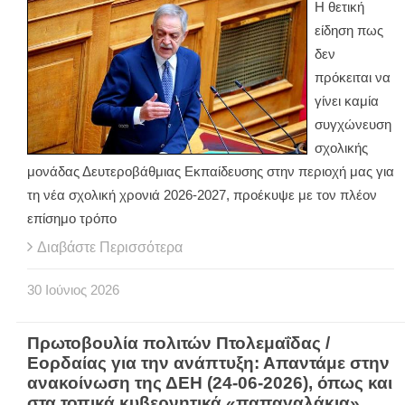
Η θετική
είδηση πως
δεν
πρόκειται να
γίνει καμία
συγχώνευση
σχολικής
μονάδας Δευτεροβάθμιας Εκπαίδευσης στην περιοχή μας για
τη νέα σχολική χρονιά 2026-2027, προέκυψε με τον πλέον
επίσημο τρόπο
Διαβάστε Περισσότερα
30
Ιούνιος
2026
Πρωτοβουλία πολιτών Πτολεμαΐδας /
Εορδαίας για την ανάπτυξη: Απαντάμε στην
ανακοίνωση της ΔΕΗ (24-06-2026), όπως και
στα τοπικά κυβερνητικά «παπαγαλάκια»