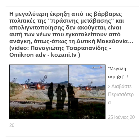
Η μεγαλύτερη έκρηξη από τις βάρβαρες
πολιτικές της "πράσινης μετάβασης" και
απολιγνιτοποίησης δεν ακούγεται, είναι
αυτή των νέων που εγκαταλείπουν από
ανάγκη, όπως-όπως τη Δυτική Μακεδονία…
(video: Παναγιώτης Τσαρτσιανίδης -
Omikron adv - kozani.tv )
"Μεγάλη
έκρηξη" !!
Διαβάστε
Περισσότερ
α
25
Ιούνιος
20
26