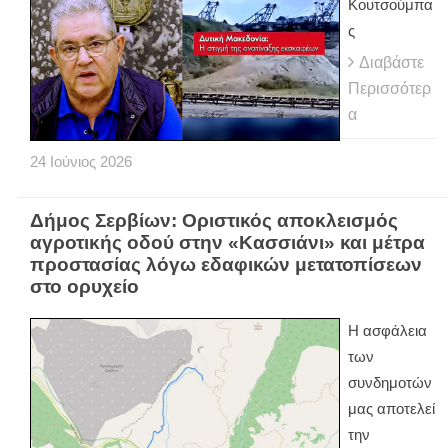
Κουτσούμπα
ς
Διαβάστε
Περισσότερ
α
24
Ιούνιος
2026
Δήμος Σερβίων: Οριστικός αποκλεισμός
αγροτικής οδού στην «Κασσιάνι» και μέτρα
προστασίας λόγω εδαφικών μετατοπίσεων
στο ορυχείο
Η ασφάλεια
των
συνδημοτών
μας αποτελεί
την