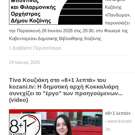
Κοζάνης
«Πανδώρα»,
παρουσιάζει
την Παρασκευή 26 Ιουνίου 2026 στις 20:30, στο Φουαγιέ της
Κοβενταρείου Δημοτικής Βιβλιοθήκης Κοζάνης
Διαβάστε Περισσότερα
24
Ιούνιος
2026
Τίνα Κουζιάκη στο «8+1 λεπτά» του
kozani.tv: Η δημοτική αρχή Κοκκαλιάρη
συνεχίζει το "έργο" των προηγούμενων...
(video)
«8+1 λεπτά»
-
www.kozani
.tv
.