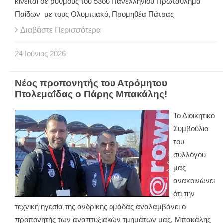
κινείται σε ρυθμούς του 53ου Πανελλήνιου Πρωτάθλημα
Παίδων με τους Ολυμπιακό, Προμηθέα Πάτρας
Διαβάστε Περισσότερα
24
Ιούνιος
2026
Νέος προπονητής του Ατρόμητου
Πτολεμαΐδας ο Πάρης Μπακάλης!
Το Διοικητικό
Συμβούλιο
του
συλλόγου
μας
ανακοινώνει
ότι την
τεχνική ηγεσία της ανδρικής ομάδας αναλαμβάνει ο
προπονητής των αναπτυξιακών τμημάτων μας, Μπακάλης