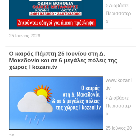
Διαβάστε
Περισσότερ
α
25
Ιούνιος
2026
Ο καιρός Πέμπτη 25 Ιουνίου στη Δ.
Μακεδονία και σε 6 μεγάλες πόλεις της
χώρας Ι kozani.tv
www.kozani
.tv
Διαβάστε
Περισσότερ
α
25
Ιούνιος
20
26