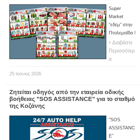
Super
Market
"εδέμ" στην
Πτολεμαΐδα !
Διαβάστε
Περισσότερ
α
25
Ιούνιος
2026
Ζητείται οδηγός από την εταιρεία οδικής
βοήθειας "SOS ASSISTANCE" για το σταθμό
της Κοζάνης
"SOS
ASSISTANC
E"