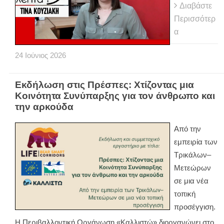
Διαβάστε
Περισσότερ
α
24
Ιούνιος
2026
Εκδήλωση στις Πρέσπες: Χτίζοντας μια
Κοινότητα Συνύπαρξης για τον άνθρωπο και
την αρκούδα
Από την
εμπειρία των
Τρικάλων–
Μετεώρων
σε μια νέα
τοπική
προσέγγιση.
Η Περιβαλλοντική Οργάνωση «Καλλιστώ» διοργανώνει στο