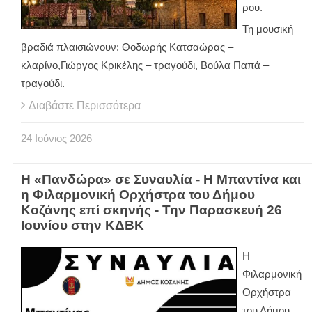
ρου.
Τη μουσική
βραδιά πλαισιώνουν: Θοδωρής Κατσαώρας –
κλαρίνο,Γιώργος Κρικέλης – τραγούδι, Βούλα Παπά –
τραγούδι.
Διαβάστε Περισσότερα
24
Ιούνιος
2026
Η «Πανδώρα» σε Συναυλία - Η Μπαντίνα και
η Φιλαρμονική Ορχήστρα του Δήμου
Κοζάνης επί σκηνής - Την Παρασκευή 26
Ιουνίου στην ΚΔΒΚ
Η
Φιλαρμονική
Ορχήστρα
του Δήμου