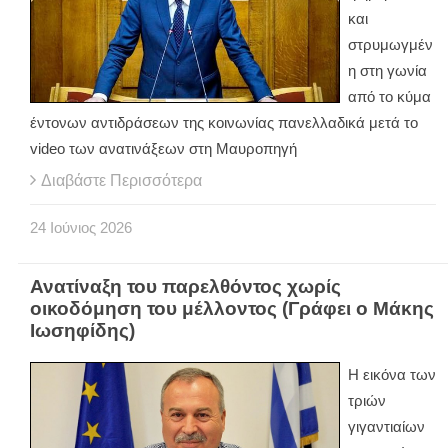
και
στρυμωγμέν
η στη γωνία
από το κύμα
έντονων αντιδράσεων της κοινωνίας πανελλαδικά μετά το
video των ανατινάξεων στη Μαυροπηγή
Διαβάστε Περισσότερα
24
Ιούνιος
2026
Ανατίναξη του παρελθόντος χωρίς
οικοδόμηση του μέλλοντος (Γράφει ο Μάκης
Ιωσηφίδης)
Η εικόνα των
τριών
γιγαντιαίων