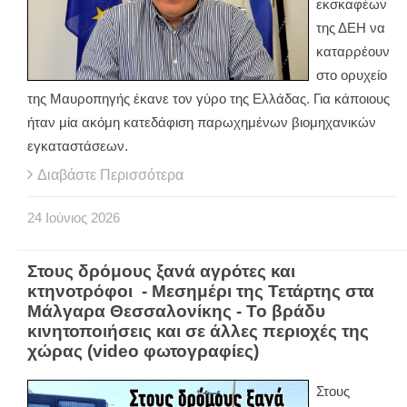
εκσκαφέων
της ΔΕΗ να
καταρρέουν
στο ορυχείο
της Μαυροπηγής έκανε τον γύρο της Ελλάδας. Για κάποιους
ήταν μία ακόμη κατεδάφιση παρωχημένων βιομηχανικών
εγκαταστάσεων.
Διαβάστε Περισσότερα
24
Ιούνιος
2026
Στους δρόμους ξανά αγρότες και
κτηνοτρόφοι - Μεσημέρι της Τετάρτης στα
Μάλγαρα Θεσσαλονίκης - Το βράδυ
κινητοποιήσεις και σε άλλες περιοχές της
χώρας (video φωτογραφίες)
Στους