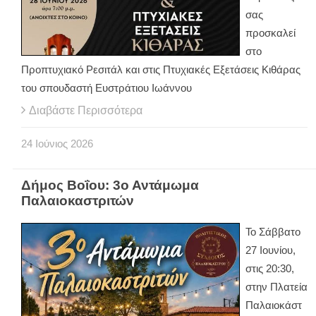
σας
προσκαλεί
στο
Προπτυχιακό Ρεσιτάλ και στις Πτυχιακές Εξετάσεις Κιθάρας
του σπουδαστή Ευστράτιου Ιωάννου
Διαβάστε Περισσότερα
24
Ιούνιος
2026
Δήμος Βοΐου: 3ο Αντάμωμα
Παλαιοκαστριτών
Το Σάββατο
27 Ιουνίου,
στις 20:30,
στην Πλατεία
Παλαιοκάστ