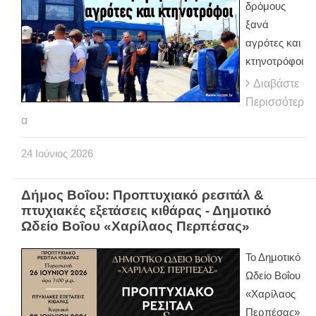
δρόμους
ξανά
αγρότες και
κτηνοτρόφοι
Διαβάστε
Περισσότερ
α
24
Ιούνιος
2026
Δήμος Βοΐου: Προπτυχιακό ρεσιτάλ &
πτυχιακές εξετάσεις κιθάρας - Δημοτικό
Ωδείο Βοΐου «Χαρίλαος Περπέσας»
Το Δημοτικό
Ωδείο Βοΐου
«Χαρίλαος
Περπέσας»