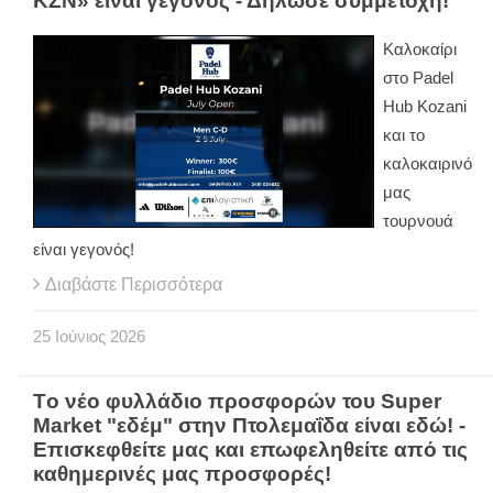
KΖΝ» είναι γεγονός - Δήλωσε συμμετοχή!
Καλοκαίρι
στο
Padel
Hub
Kozani
και το
καλοκαιρινό
μας
τουρνουά
είναι γεγονός!
Διαβάστε Περισσότερα
25
Ιούνιος
2026
Tο νέο φυλλάδιο προσφορών του Super
Market "εδέμ" στην Πτολεμαΐδα είναι εδώ! -
Επισκεφθείτε μας και επωφεληθείτε από τις
καθημερινές μας προσφορές!