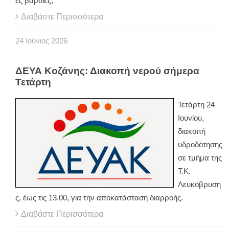
ές βάρδιες,
Διαβάστε Περισσότερα
24
Ιούνιος
2026
ΔΕΥΑ Κοζάνης: Διακοπή νερού σήμερα
Τετάρτη
Τετάρτη 24
Ιουνίου,
διακοπή
υδροδότησης
σε τμήμα της
Τ.Κ.
Λευκόβρυση
ς, έως τις 13.00, για την αποκατάσταση διαρροής.
Διαβάστε Περισσότερα