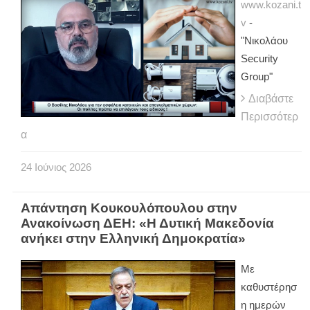
www.kozani.t
v
-
"Νικολάου
Security
Group"
Διαβάστε
Περισσότερ
α
24
Ιούνιος
2026
Απάντηση Κουκουλόπουλου στην
Ανακοίνωση ΔΕΗ: «Η Δυτική Μακεδονία
ανήκει στην Ελληνική Δημοκρατία»
Με
καθυστέρησ
η ημερών