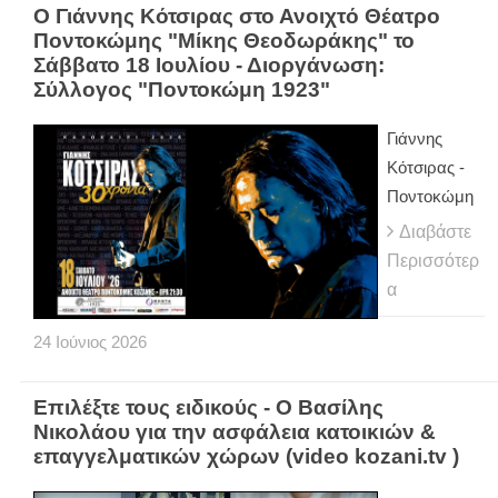
Ο Γιάννης Κότσιρας στο Ανοιχτό Θέατρο
Ποντοκώμης "Μίκης Θεοδωράκης" το
Σάββατο 18 Ιουλίου - Διοργάνωση:
Σύλλογος "Ποντοκώμη 1923"
Γιάννης
Κότσιρας -
Ποντοκώμη
Διαβάστε
Περισσότερ
α
24
Ιούνιος
2026
Επιλέξτε τους ειδικούς - Ο Βασίλης
Νικολάου για την ασφάλεια κατοικιών &
επαγγελματικών χώρων (video kozani.tv )