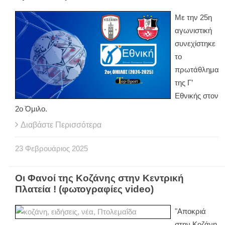
Με την 25η
αγωνιστική
συνεχίστηκε
το
πρωτάθλημα
της Γ’
Εθνικής στον
2ο Όμιλο.
Διαβάστε Περισσότερα
23
Φεβρουάριος
2025
Οι Φανοί της Κοζάνης στην Κεντρική
Πλατεία ! (φωτογραφίες video)
"Αποκριά
στην Κοζάνη