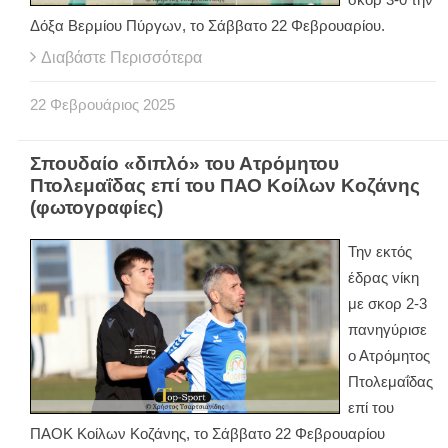
Δόξα Βερμίου Πύργων, το Σάββατο 22 Φεβρουαρίου.
Διαβάστε Περισσότερα
22
Φεβρουάριος
2025
Σπουδαίο «διπλό» του Ατρόμητου
Πτολεμαΐδας επί του ΠΑΟ Κοίλων Κοζάνης
(φωτογραφίες)
Την εκτός
έδρας νίκη
με σκορ 2-3
πανηγύρισε
ο Ατρόμητος
Πτολεμαΐδας
επί του
ΠΑΟΚ Κοίλων Κοζάνης, το Σάββατο 22 Φεβρουαρίου