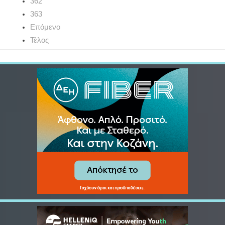
362
363
Επόμενο
Τέλος