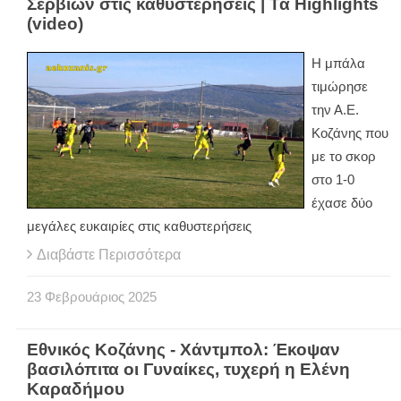
Σερβίων στις καθυστερήσεις | Τα Highlights
(video)
Η μπάλα
τιμώρησε
την Α.Ε.
Κοζάνης που
με το σκορ
στο 1-0
έχασε δύο
μεγάλες ευκαιρίες στις καθυστερήσεις
Διαβάστε Περισσότερα
23
Φεβρουάριος
2025
Εθνικός Κοζάνης - Χάντμπολ: Έκοψαν
βασιλόπιτα οι Γυναίκες, τυχερή η Ελένη
Καραδήμου