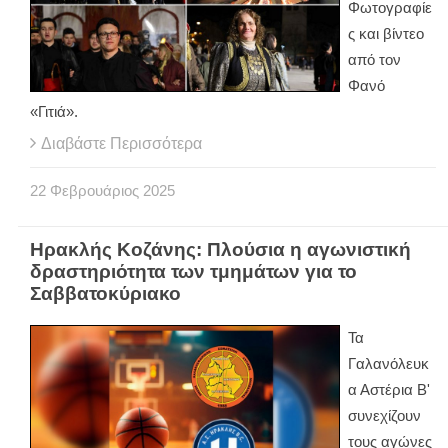
Φωτογραφίε
ς και βίντεο
από τον
Φανό
«Γιτιά».
Διαβάστε Περισσότερα
22
Φεβρουάριος
2025
Ηρακλής Κοζάνης: Πλούσια η αγωνιστική
δραστηριότητα των τμημάτων για το
Σαββατοκύριακο
Τα
Γαλανόλευκ
α Αστέρια Β'
συνεχίζουν
τους αγώνες