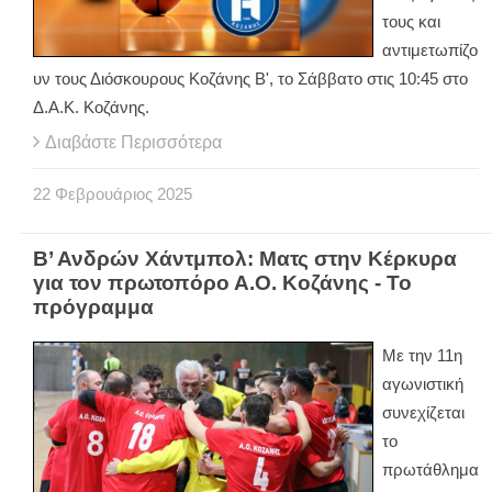
τους και
αντιμετωπίζο
υν τους Διόσκουρους Κοζάνης Β', το Σάββατο στις 10:45 στο
Δ.Α.Κ. Κοζάνης.
Διαβάστε Περισσότερα
22
Φεβρουάριος
2025
Β’ Ανδρών Χάντμπολ: Ματς στην Κέρκυρα
για τον πρωτοπόρο Α.Ο. Κοζάνης - Το
πρόγραμμα
Με την 11η
αγωνιστική
συνεχίζεται
το
πρωτάθλημα