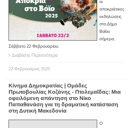
οι
αποκριάτικες
εκδηλώσεις
στο Δήμο
Βοΐου
σήμερα,
Σάββατο 22 Φεβρουαρίου.
Διαβάστε Περισσότερα
22
Φεβρουάριος
2025
Κίνημα Δημοκρατίας | Ομάδες
Πρωτοβουλίας Κοζάνης - Πτολεμαΐδας: Μια
οφειλόμενη απάντηση στο Νίκο
Παπαθανάση για τη δραματική κατάσταση
στη Δυτική Μακεδονία
Ο