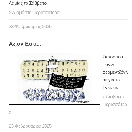
Λαμίας το Σάββατο.
Διαβάστε Περισσότερα
23
Φεβρουάριος
2025
Άξιον Εστί...
Σκίτσο του
Γιάννη
Δερμεντζόγλ
ου για το
Tvxs.gr.
Διαβάστε
Περισσότερ
α
23
Φεβρουάριος
2025