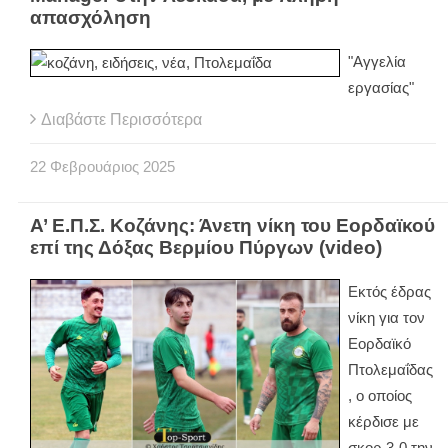
απασχόληση
"Αγγελία
εργασίας"
Διαβάστε Περισσότερα
22
Φεβρουάριος
2025
Α’ Ε.Π.Σ. Κοζάνης: Άνετη νίκη του Εορδαϊκού
επί της Δόξας Βερμίου Πύργων (video)
Εκτός έδρας
νίκη για τον
Εορδαϊκό
Πτολεμαΐδας
, ο οποίος
κέρδισε με
σκορ 3-0 την