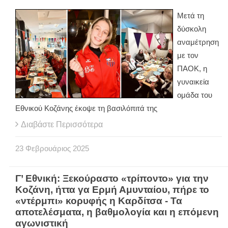
Μετά τη
δύσκολη
αναμέτρηση
με τον
ΠΑΟΚ, η
γυναικεία
ομάδα του
Εθνικού Κοζάνης έκοψε τη βασιλόπιτά της
Διαβάστε Περισσότερα
23
Φεβρουάριος
2025
Γ’ Εθνική: Ξεκούραστο «τρίποντο» για την
Κοζάνη, ήττα γα Ερμή Αμυνταίου, πήρε το
«ντέρμπι» κορυφής η Καρδίτσα - Τα
αποτελέσματα, η βαθμολογία και η επόμενη
αγωνιστική