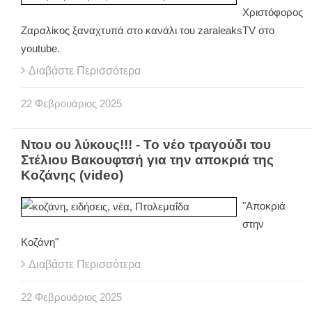
Χριστόφορος
Ζαραλίκος ξαναχτυπά στο κανάλι του zaraleaksTV στο
youtube.
Διαβάστε Περισσότερα
22
Φεβρουάριος
2025
Ντου ου λύκους!!! - Το νέο τραγούδι του
Στέλιου Βακουφτσή για την αποκριά της
Κοζάνης (video)
"Αποκριά
στην
Κοζάνη"
Διαβάστε Περισσότερα
22
Φεβρουάριος
2025