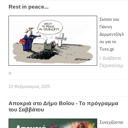
Rest in peace...
Σκίτσο του
Γιάννη
Δερμεντζόγλ
ου για το
Tvxs.gr.
Διαβάστε
Περισσότερ
α
22
Φεβρουάριος
2025
Αποκριά στο Δήμο Βοΐου - Το πρόγραμμα
του Σαββάτου
Συνεχίζονται