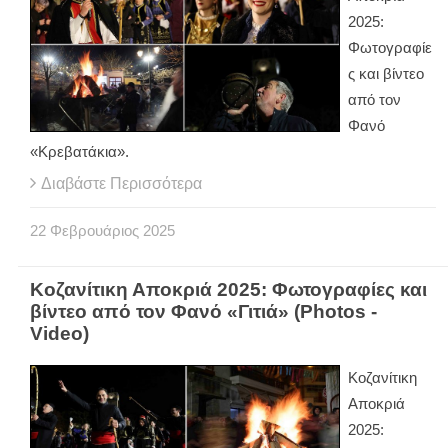
2025:
Φωτογραφίε
ς και βίντεο
από τον
Φανό
«Κρεβατάκια».
Διαβάστε Περισσότερα
22
Φεβρουάριος
2025
Κοζανίτικη Αποκριά 2025: Φωτογραφίες και
βίντεο από τον Φανό «Γιτιά» (Photos -
Video)
Κοζανίτικη
Αποκριά
2025: