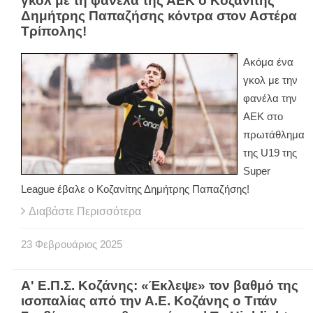
γκολ με τη φανέλα της ΑΕΚ ο Κοζανίτης
Δημήτρης Παπαζήσης κόντρα στον Αστέρα
Τρίπολης!
Ακόμα ένα
γκολ με την
φανέλα την
ΑΕΚ στο
πρωτάθλημα
της U19 της
Super
League έβαλε ο Κοζανίτης Δημήτρης Παπαζήσης!
Διαβάστε Περισσότερα
23
Φεβρουάριος
2025
Α' Ε.Π.Σ. Κοζάνης: «Έκλεψε» τον βαθμό της
ισοπαλίας από την Α.Ε. Κοζάνης ο Τιτάν