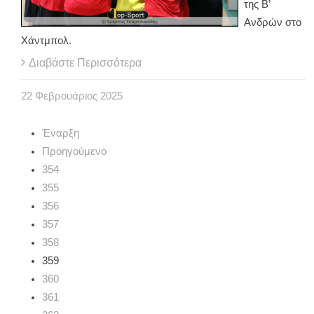
της Β’
Ανδρών στο
Χάντμπολ.
Διαβάστε Περισσότερα
22
Φεβρουάριος
2025
Έναρξη
Προηγούμενο
354
355
356
357
358
359
360
361