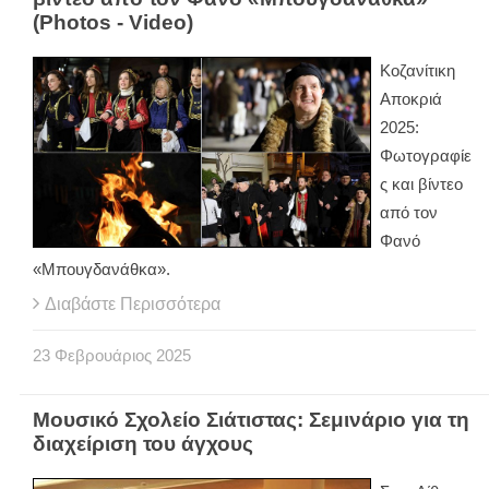
(Photos - Video)
Κοζανίτικη
Αποκριά
2025:
Φωτογραφίε
ς και βίντεο
από τον
Φανό
«Μπουγδανάθκα».
Διαβάστε Περισσότερα
23
Φεβρουάριος
2025
Μουσικό Σχολείο Σιάτιστας: Σεμινάριο για τη
διαχείριση του άγχους