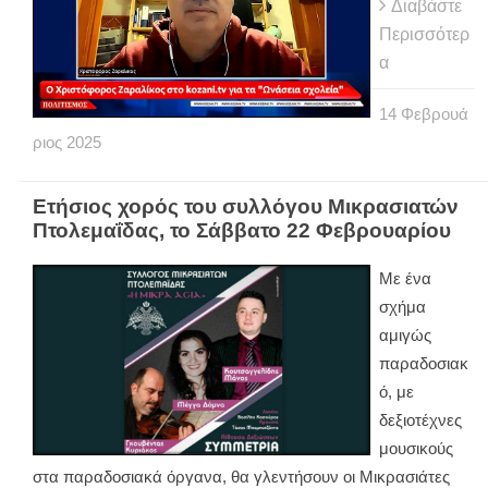
Διαβάστε
Περισσότερ
α
14
Φεβρουά
ριος
2025
Ετήσιος χορός του συλλόγου Μικρασιατών
Πτολεμαΐδας, το Σάββατο 22 Φεβρουαρίου
Με ένα
σχήμα
αμιγώς
παραδοσιακ
ό, με
δεξιοτέχνες
μουσικούς
στα παραδοσιακά όργανα, θα γλεντήσουν οι Μικρασιάτες