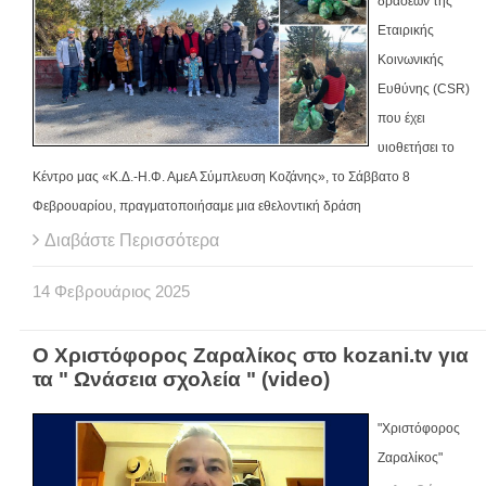
δράσεων της
Εταιρικής
Κοινωνικής
Ευθύνης (
CSR
)
που έχει
υιοθετήσει το
Κέντρο μας «Κ.Δ.-Η.Φ. ΑμεΑ Σύμπλευση Κοζάνης»
, το Σάββατο 8
Φεβρουαρίου, πραγματοποιήσαμε μια εθελοντική δράση
Διαβάστε Περισσότερα
14
Φεβρουάριος
2025
O Χριστόφορος Ζαραλίκος στο kozani.tv για
τα " Ωνάσεια σχολεία " (video)
"Χριστόφορος
Ζαραλίκος"