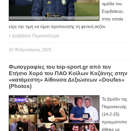
ομάδα του
Εορδαϊκού,
στην οποία
είχα την τιμή να είμαι προπονητής τη φετινή σεζόν
Διαβάστε Περισσότερα
15
Φεβρουάριος
2025
Φωτογραφίες του top-sport.gr από τον
Ετήσιο Χορό του ΠΑΟ Κοίλων Κοζάνης στην
«κατάμεστη» Αίθουσα Δεξιώσεων «Doufas»
(Photos)
Το βράδυ της
Παρασκευής
(14-2-25)
πραγματοπο
ιήθηκε με