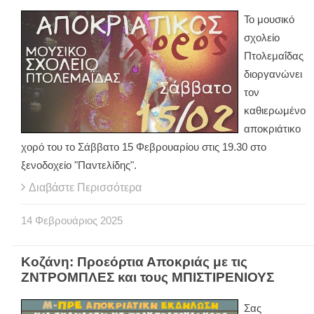
Το μουσικό
σχολείο
Πτολεμαΐδας
διοργανώνει
τον
καθιερωμένο
αποκριάτικο
χορό του το Σάββατο 15 Φεβρουαρίου στις 19.30 στο
ξενοδοχείο "Παντελίδης".
Διαβάστε Περισσότερα
14
Φεβρουάριος
2025
Κοζάνη: Προεόρτια Αποκριάς με τις
ΖΝΤΡΟΜΠΛΕΣ και τους ΜΠΙΣΤΙΡΕΝΙΟΥΣ
Σας