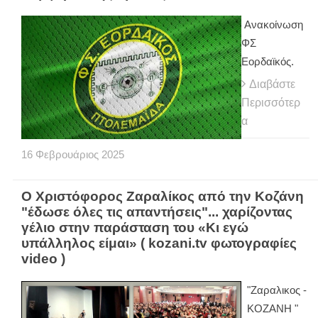
Ανακοίνωση
ΦΣ
Εορδαϊκός.
Διαβάστε
Περισσότερ
α
16
Φεβρουάριος
2025
Ο Χριστόφορος Ζαραλίκος από την Κοζάνη
"έδωσε όλες τις απαντήσεις"... χαρίζοντας
γέλιο στην παράσταση του «Κι εγώ
υπάλληλος είμαι» ( kozani.tv φωτογραφίες
video )
"Ζαραλικος -
ΚΟΖΑΝΗ "