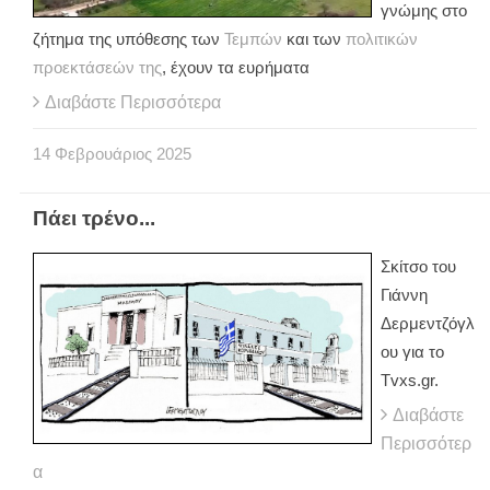
γνώμης στο
ζήτημα της υπόθεσης των
Τεμπών
και των
πολιτικών
προεκτάσεών της
, έχουν τα ευρήματα
Διαβάστε Περισσότερα
14
Φεβρουάριος
2025
Πάει τρένο...
Σκίτσο του
Γιάννη
Δερμεντζόγλ
ου για το
Tvxs.gr.
Διαβάστε
Περισσότερ
α