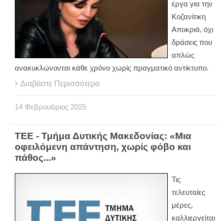
έργα για την
Κοζανίτικη
Αποκριά, όχι
δράσεις που
απλώς
ανακυκλώνονται κάθε χρόνο χωρίς πραγματικό αντίκτυπο.
Διαβάστε Περισσότερα
14
Φεβρουάριος
2025
ΤΕΕ - Τμήμα Δυτικής Μακεδονίας: «Μια
οφειλόμενη απάντηση, χωρίς φόβο και
πάθος...»
Τις
τελευταίες
μέρες,
καλλιεργείται