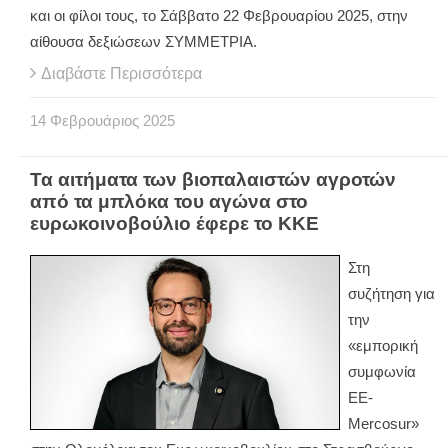
και οι φίλοι τους, το Σάββατο 22 Φεβρουαρίου 2025, στην
αίθουσα δεξιώσεων ΣΥΜΜΕΤΡΙΑ.
Διαβάστε Περισσότερα
14
Φεβρουάριος
2025
Τα αιτήματα των βιοπαλαιστών αγροτών
από τα μπλόκα του αγώνα στο
ευρωκοινοβούλιο έφερε το ΚΚΕ
Στη
συζήτηση για
την
«εμπορική
συμφωνία
ΕΕ-
Mercosur»