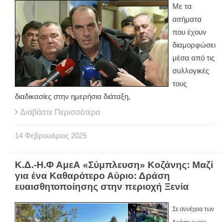
Με τα
αιτήματα
που έχουν
διαμορφώσει
μέσα από τις
συλλογικές
τους
διαδικασίες στην ημερήσια διάταξη,
Διαβάστε Περισσότερα
14
Φεβρουάριος
2025
Κ.Δ.-Η.Φ ΑμεΑ «Σύμπλευση» Κοζάνης: Μαζί
για ένα Καθαρότερο Αύριο: Δράση
ευαισθητοποίησης στην περιοχή Ξενία
Σε συνέχεια των