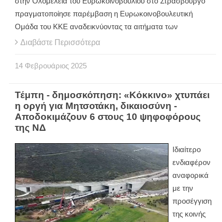
στην Ολομέλεια του Ευρωκοινοβουλίου στο Στρασβούργο
πραγματοποίησε παρέμβαση η Ευρωκοινοβουλευτική
Ομάδα του ΚΚΕ αναδεικνύοντας τα αιτήματα των
Διαβάστε Περισσότερα
14
Φεβρουάριος
2025
Τέμπη - δημοσκόπηση: «Κόκκινο» χτυπάει
η οργή για Μητσοτάκη, δικαιοσύνη -
Αποδοκιμάζουν 6 στους 10 ψηφοφόρους
της ΝΔ
Ιδιαίτερο
ενδιαφέρον
αναφορικά
με την
προσέγγιση
της κοινής