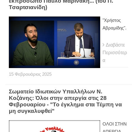
εκπρόσωπο Παύλο Μαρινάκη... (του Π.
Τσαρτσιανίδη)
"Χρήστος
Αβραμίδης".
Διαβάστε
Περισσότερ
α
15
Φεβρουάριος
2025
Σωματείο Ιδιωτικών Υπαλλήλων Ν.
Κοζάνης: Όλοι στην απεργία στις 28
Φεβρουαρίου - "Το έγκλημα στα Τέμπη να
μη συγκαλυφθεί"
ΟΛΟΙ ΣΤΗΝ
ΑΠΕΡΓΙΑ