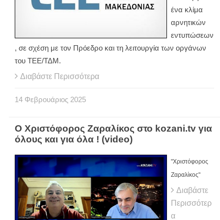
ένα κλίμα
αρνητικών
εντυπώσεων
, σε σχέση με τον Πρόεδρο και τη λειτουργία των οργάνων
του ΤΕΕ/ΤΔΜ.
Διαβάστε Περισσότερα
14
Φεβρουάριος
2025
O Χριστόφορος Ζαραλίκος στο kozani.tv για
όλους και για όλα ! (video)
"Χριστόφορος
Ζαραλίκος"
Διαβάστε
Περισσότερ
α