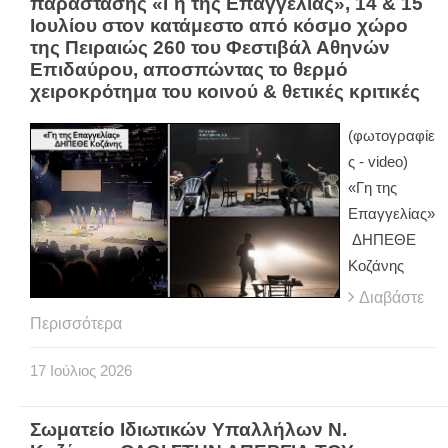
παράστασης «Γη της Επαγγελίας», 14 & 15
Ιουλίου στον κατάμεστο από κόσμο χώρο
της Πειραιώς 260 του Φεστιβάλ Αθηνών
Επιδαύρου, αποσπώντας το θερμό
χειροκρότημα του κοινού & θετικές κριτικές
(φωτογραφίε
ς - video)
«Γη της
Επαγγελίας»
ΔΗΠΕΘΕ
Κοζάνης
Διαβάστε
Περισσότερα
17
Ιούλιος
2026
Σωματείο Ιδιωτικών Υπαλλήλων Ν.