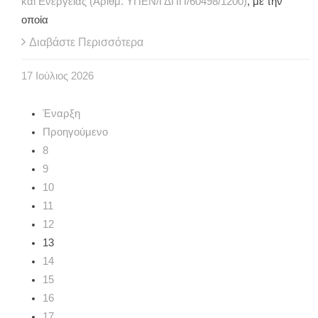
και Ενέργειας (Αριθμ. ΥΠΕΝ/ΓΔΠΠ/60498/1200)
, με την
οποία
Διαβάστε Περισσότερα
17
Ιούλιος
2026
Έναρξη
Προηγούμενο
8
9
10
11
12
13
14
15
16
17