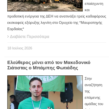
επαίσχυντη
και
προδοτική ενέργεια της ΔΕΗ να ανατινάξει τρείς καδοφόρους
εκσκαφείς εξόρυξης λιγνίτη στο Ορυχείο της *Μαυροπηγής
Εορδαίας*
Διαβάστε Περισσότερα
18
Ιούλιος
2026
Ελεύθερος μένει από τον Μακεδονικό
Σιάτιστας ο Μπάμπης Φωτιάδης
Στην
αναζήτηση
της
επόμενης
ομάδας του