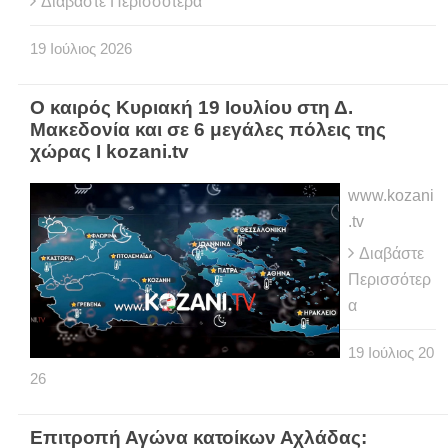
Διαβάστε Περισσότερα
19
Ιούλιος
2026
Ο καιρός Κυριακή 19 Ιουλίου στη Δ.
Μακεδονία και σε 6 μεγάλες πόλεις της
χώρας Ι kozani.tv
www.kozani
.tv
Διαβάστε
Περισσότερ
α
19
Ιούλιος
20
26
Eπιτροπή Αγώνα κατοίκων Αχλάδας: