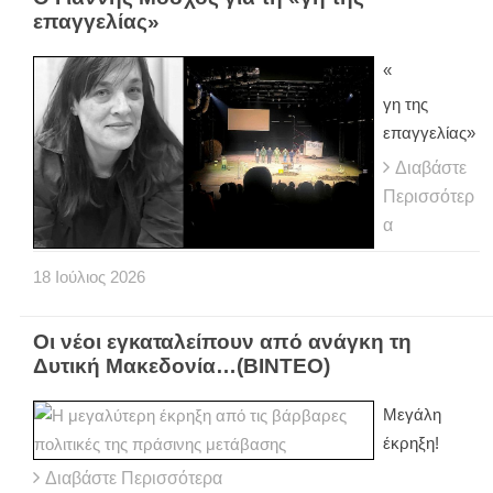
επαγγελίας»
«
γη της
επαγγελίας»
Διαβάστε
Περισσότερ
α
18
Ιούλιος
2026
Οι νέοι εγκαταλείπουν από ανάγκη τη
Δυτική Μακεδονία…(ΒΙΝΤΕΟ)
Μεγάλη
έκρηξη!
Διαβάστε Περισσότερα