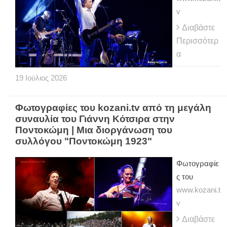
v
Διαβάστε
Περισσότερ
α
19
Ιούλιος
2026
Φωτογραφίες του kozani.tv από τη μεγάλη
συναυλία του Γιάννη Κότσιρα στην
Ποντοκώμη | Μια διοργάνωση του
συλλόγου "Ποντοκώμη 1923"
Φωτογραφίε
ς του
www.kozani.t
v
Διαβάστε