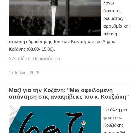
λόγω
διακοπής
ρεύματος,
αρρυθμία και
πιθανή
διακοπή υδροδότησης Τοπικών Κοινοτήτων του Δήμου
Κοζάνης (08.00- 15.00).
Διαβάστε Περισσότερα
17
Ιούλιος
2026
Μαζί για την Κοζάνη: "Μια οφειλόμενη
απάντηση στις ανακρίβειες του κ. Κουζιάκη"
Για άλλη μια
φορά ο κ.
Κουζιάκης
προσπαθεί