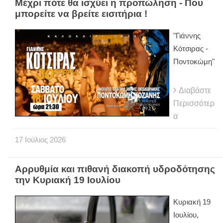
Μέχρι πότε θα ισχύει η προπώληση - Που
μπορείτε να βρείτε εισιτήρια !
"Γιάννης
Κότσιρας -
Ποντοκώμη"
Διαβάστε
Περισσότερ
α
17
Ιούλιος
2026
Αρρυθμία και πιθανή διακοπή υδροδότησης
την Κυριακή 19 Ιουλίου
Κυριακή 19
Ιουλίου,