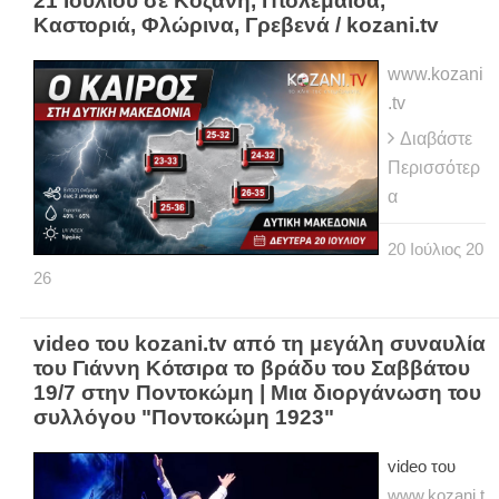
21 Ιουλίου σε Κοζάνη, Πτολεμαΐδα,
Καστοριά, Φλώρινα, Γρεβενά / kozani.tv
www.kozani
.tv
Διαβάστε
Περισσότερ
α
20
Ιούλιος
20
26
video του kozani.tv από τη μεγάλη συναυλία
του Γιάννη Κότσιρα το βράδυ του Σαββάτου
19/7 στην Ποντοκώμη | Μια διοργάνωση του
συλλόγου "Ποντοκώμη 1923"
video του
www.kozani.t