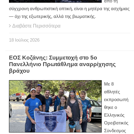
από τη
σύγχρονη ανθρωπιστική οπτική, είναι η μητέρα της ασχήμιας
— όχι της εξωτερικής, αλλά της βιωματικής.
Διαβάστε Περισσότερα
18
Ιούλιος
2026
ΕΟΣ Κοζάνης: Συμμετοχή στο 5ο
Πανελλήνιο Πρωτάθλημα αναρρίχησης
βράχου
Mε 8
αθλητές
εκπροσωπή
θηκε ο
Ελληνικός
Ορειβατικός
Σύνδεσμος