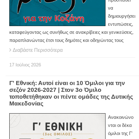
να
δημιουργήσει
εντυπώσεις,
καταφεύγοντας ως συνήθως σε ανακρίβειες και γενικεύσεις,
παραπλανώντας έτσι τους δημότες και οδηγώντας τους
Διαβάστε Περισσότερα
17
Ιούλιος
2026
Γ' Εθνική: Αυτοί είναι οι 10 Όμιλοι για την
σεζόν 2026-2027 | Στον 3ο Όμιλο
τοποθετήθηκαν οι πέντε ομάδες της Δυτικής
Μακεδονίας
Ανακοινώνο
νται οι δέκα
όμιλοι της Γ'