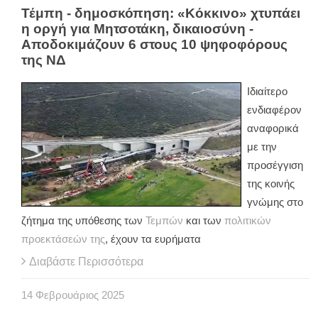
Τέμπη - δημοσκόπηση: «Κόκκινο» χτυπάει
η οργή για Μητσοτάκη, δικαιοσύνη -
Αποδοκιμάζουν 6 στους 10 ψηφοφόρους
της ΝΔ
Ιδιαίτερο
ενδιαφέρον
αναφορικά
με την
προσέγγιση
της κοινής
γνώμης στο
ζήτημα της υπόθεσης των
Τεμπών
και των
πολιτικών
προεκτάσεών της
, έχουν τα ευρήματα
Διαβάστε Περισσότερα
14
Φεβρουάριος
2025