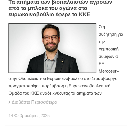
Τα αιτήματα των βιοπαλαιστών αγροτών
από τα μπλόκα του αγώνα στο
ευρωκοινοβούλιο έφερε το ΚΚΕ
Στη
συζήτηση για
την
«εμπορική
συμφωνία
ΕΕ-
Mercosur»
στην Ολομέλεια του Ευρωκοινοβουλίου στο Στρασβούργο
πραγματοποίησε παρέμβαση η Ευρωκοινοβουλευτική
Ομάδα του ΚΚΕ αναδεικνύοντας τα αιτήματα των
Διαβάστε Περισσότερα
14
Φεβρουάριος
2025