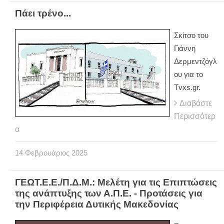
Πάει τρένο...
Σκίτσο του
Γιάννη
Δερμεντζόγλ
ου για το
Tvxs.gr.
Διαβάστε
Περισσότερ
α
14
Φεβρουάριος
2025
ΓΕΩΤ.Ε.Ε./Π.Δ.Μ.: Μελέτη για τις Επιπτώσεις
της ανάπτυξης των Α.Π.Ε. - Προτάσεις για
την Περιφέρεια Δυτικής Μακεδονίας