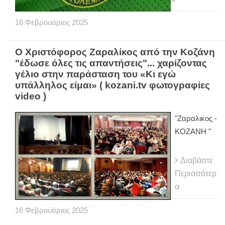
16
Φεβρουάριος
2025
Ο Χριστόφορος Ζαραλίκος από την Κοζάνη
"έδωσε όλες τις απαντήσεις"... χαρίζοντας
γέλιο στην παράσταση του «Κι εγώ
υπάλληλος είμαι» ( kozani.tv φωτογραφίες
video )
"Ζαραλικος -
ΚΟΖΑΝΗ "
Διαβάστε
Περισσότερ
α
16
Φεβρουάριος
2025