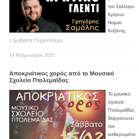
τον Σύλλογο
Κρητών
Νομού
Κοζάνης.
Διαβάστε Περισσότερα
14
Φεβρουάριος
2025
Αποκριάτικος χορός από το Μουσικό
Σχολείο Πτολεμαΐδας
Το μουσικό
σχολείο
Πτολεμαΐδας
διοργανώνει
τον
καθιερωμένο