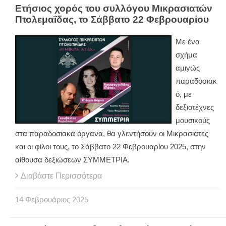
Ετήσιος χορός του συλλόγου Μικρασιατών
Πτολεμαΐδας, το Σάββατο 22 Φεβρουαρίου
Με ένα
σχήμα
αμιγώς
παραδοσιακ
ό, με
δεξιοτέχνες
μουσικούς
στα παραδοσιακά όργανα, θα γλεντήσουν οι Μικρασιάτες
και οι φίλοι τους, το Σάββατο 22 Φεβρουαρίου 2025, στην
αίθουσα δεξιώσεων ΣΥΜΜΕΤΡΙΑ.
Διαβάστε Περισσότερα
14
Φεβρουάριος
2025