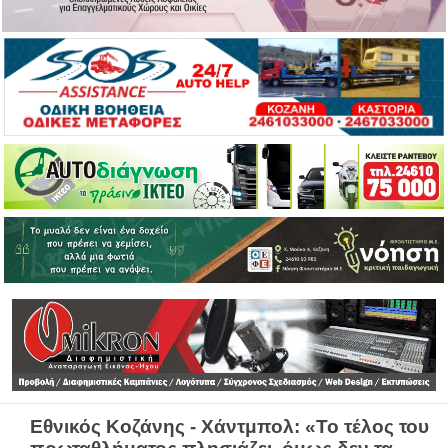
Εθνικός Κοζάνης - Χάντμπολ: «Το τέλος του