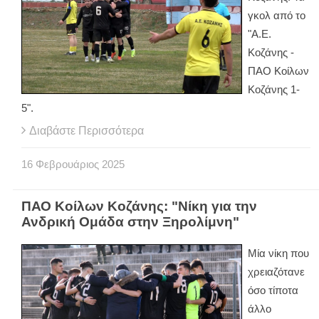
γκολ από το
"Α.Ε.
Κοζάνης -
ΠΑΟ Κοίλων
Κοζάνης 1-
5".
Διαβάστε Περισσότερα
16
Φεβρουάριος
2025
ΠΑΟ Κοίλων Κοζάνης: "Νίκη για την
Ανδρική Ομάδα στην Ξηρολίμνη"
Μία νίκη που
χρειαζότανε
όσο τίποτα
άλλο