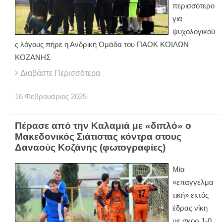
περισσότερο
για
ψυχολογικού
ς λόγους πήρε η Ανδρική Ομάδα του ΠΑΟΚ ΚΟΙΛΩΝ
ΚΟΖΑΝΗΣ
Διαβάστε Περισσότερα
16
Φεβρουάριος
2025
Πέρασε από την Καλαμιά με «διπλό» ο
Μακεδονικός Σιάτιστας κόντρα στους
Δαναούς Κοζάνης (φωτογραφίες)
Μία
«επαγγελμα
τική» εκτός
έδρας νίκη
με σκορ 1-0