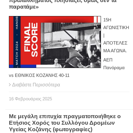
πρωταθλήματος πλησιάζει, όμως δεν τα
παρατάμε»
15Η
ΑΓΩΝΙΣΤΙΚΗ
|
ΑΠΟΤΕΛΕΣ
ΜΑ ΑΓΩΝΑ.
ΑΕΠ
Πανόραμα
vs ΕΘΝΙΚΟΣ ΚΟΖΑΝΗΣ 40-11
Διαβάστε Περισσότερα
16
Φεβρουάριος
2025
Με μεγάλη επιτυχία πραγματοποιήθηκε ο
Ετήσιος Χορός του Συλλόγου Δρομέων
Υγείας Κοζάνης (φωτογραφίες)