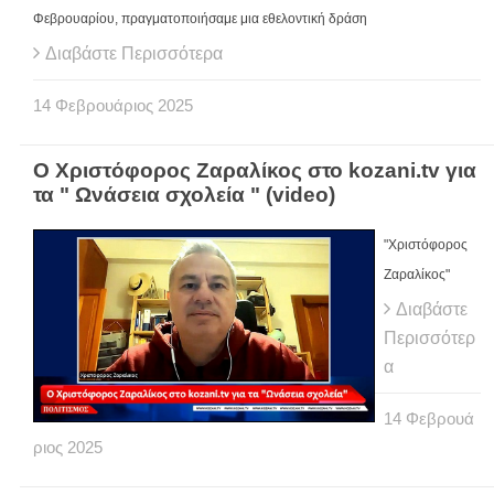
Φεβρουαρίου, πραγματοποιήσαμε μια εθελοντική δράση
Διαβάστε Περισσότερα
14
Φεβρουάριος
2025
O Χριστόφορος Ζαραλίκος στο kozani.tv για
τα " Ωνάσεια σχολεία " (video)
"Χριστόφορος
Ζαραλίκος"
Διαβάστε
Περισσότερ
α
14
Φεβρουά
ριος
2025