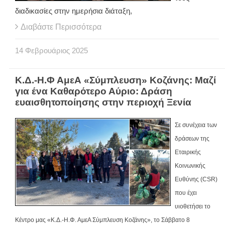
διαδικασίες στην ημερήσια διάταξη,
Διαβάστε Περισσότερα
14
Φεβρουάριος
2025
Κ.Δ.-Η.Φ ΑμεΑ «Σύμπλευση» Κοζάνης: Μαζί
για ένα Καθαρότερο Αύριο: Δράση
ευαισθητοποίησης στην περιοχή Ξενία
Σε συνέχεια των
δράσεων της
Εταιρικής
Κοινωνικής
Ευθύνης (
CSR
)
που έχει
υιοθετήσει το
Κέντρο μας «Κ.Δ.-Η.Φ. ΑμεΑ Σύμπλευση Κοζάνης»
, το Σάββατο 8