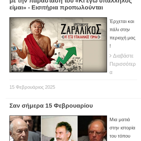
με την παράσταση του «Κι εγώ υπάλληλος
είμαι» - Εισιτήρια προπωλούνται
Έρχεται και
πάλι στην
περιοχή μας
!
Διαβάστε
Περισσότερ
α
15
Φεβρουάριος
2025
Σαν σήμερα 15 Φεβρουαρίου
Μια ματιά
στην ιστορία
του τόπου