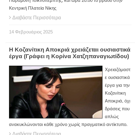
Παραμονή Τσικνοπέμπτης, και ώρα 20:00 το βράδυ στην
Κεντρική Πλατεία Νίκης
Διαβάστε Περισσότερα
14
Φεβρουάριος
2025
Η Κοζανίτικη Αποκριά χρειάζεται ουσιαστικά
έργα (Γράφει η Κορίνα Χατζηπαναγιωτίδου)
Χρειαζόμαστ
ε ουσιαστικά
έργα για την
Κοζανίτικη
Αποκριά, όχι
δράσεις που
απλώς
ανακυκλώνονται κάθε χρόνο χωρίς πραγματικό αντίκτυπο.
Διαβάστε Περισσότερα