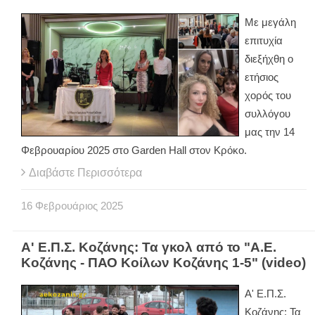
Με μεγάλη
επιτυχία
διεξήχθη ο
ετήσιος
χορός του
συλλόγου
μας την 14
Φεβρουαρίου 2025 στο Garden Hall στον Κρόκο.
Διαβάστε Περισσότερα
16
Φεβρουάριος
2025
Α' Ε.Π.Σ. Κοζάνης: Τα γκολ από το "Α.Ε.
Κοζάνης - ΠΑΟ Κοίλων Κοζάνης 1-5" (video)
Α' Ε.Π.Σ.
Κοζάνης: Τα