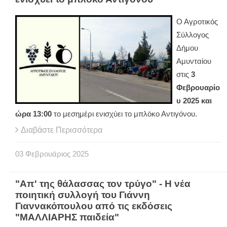
Ο Αγροτικός
Σύλλογος
Δήμου
Αμυνταίου
στις
3
Φεβρουαρίο
υ 2025 και
ώρα 13:00
το μεσημέρι ενισχύει το μπλόκο Αντιγόνου.
Διαβάστε Περισσότερα
03
Φεβρουάριος
2025
"Απ' της θάλασσας τον τρύγο" - Η νέα
ποιητική συλλογή του Γιάννη
Γιαννακόπουλου από τις εκδόσεις
"ΜΑΛΛΙΑΡΗΣ παιδεία"