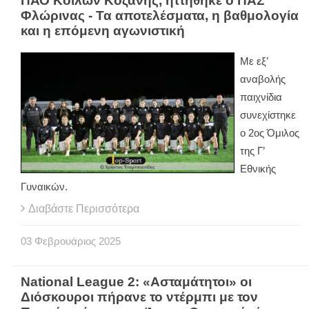
ΠΑΟ Κοίλων Κοζάνης, ηττήθηκε ο ΠΑΣ
Φλώρινας - Τα αποτελέσματα, η βαθμολογία
και η επόμενη αγωνιστική
Με εξ’
αναβολής
παιχνίδια
συνεχίστηκε
ο 2ος Όμιλος
της Γ’
Εθνικής
Γυναικών.
Διαβάστε Περισσότερα
03
Φεβρουάριος
2025
National League 2: «Ασταμάτητοι» οι
Διόσκουροι πήρανε το ντέρμπι με τον