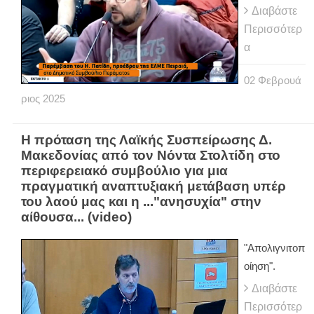
Διαβάστε
Περισσότερ
α
02
Φεβρουά
ριος
2025
H πρόταση της Λαϊκής Συσπείρωσης Δ.
Μακεδονίας από τον Νόντα Στολτίδη στο
περιφερειακό συμβούλιο για μια
πραγματική αναπτυξιακή μετάβαση υπέρ
του λαού μας και η ..."ανησυχία" στην
αίθουσα... (video)
"Απολιγνιτοπ
οίηση".
Διαβάστε
Περισσότερ