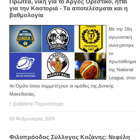
Πρωτέα, νίκη για το Άργος Ορεστικό, ήττα
για την Καστοριά - Τα αποτελέσματα και η
βαθμολογία
Με την 16η
αγωνιστική
συνεχίστηκε
το
πρωτάθλημα
της National
League, στον
4ο Όμιλο όπου συμμετέχουν οι ομάδες της Δυτικής
Μακεδονίας.
Διαβάστε Περισσότερα
03
Φεβρουάριος
2025
Φιλοπρόοδος Σύλλογος Κοζάνης: Νεφέλη