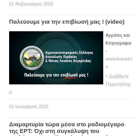
01
Φεβρουάριος
2025
Παλεύουμε για την επιβίωσή μας ! (video)
Αγρότες και
Κτηνοτρόφοι
-
www.kozani.t
v
Διαβάστε
Περισσότερ
α
01
Ιανουάριος
2025
Διαμαρτυρία τώρα μέσα στο ραδιομέγαρο
της ΕΡΤ: Όχι στη συγκάλυψη του