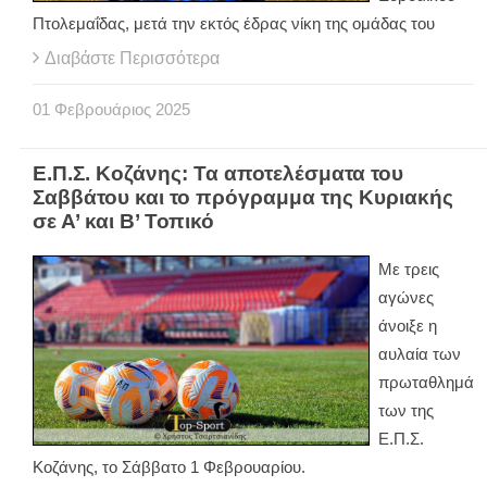
Πτολεμαΐδας, μετά την εκτός έδρας νίκη της ομάδας του
Διαβάστε Περισσότερα
01
Φεβρουάριος
2025
Ε.Π.Σ. Κοζάνης: Τα αποτελέσματα του
Σαββάτου και το πρόγραμμα της Κυριακής
σε Α’ και Β’ Τοπικό
Με τρεις
αγώνες
άνοιξε η
αυλαία των
πρωταθλημά
των της
Ε.Π.Σ.
Κοζάνης, το Σάββατο 1 Φεβρουαρίου.