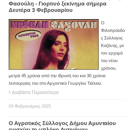
Φασούλη - Γιορτινό ξεκίνημα σήμερα
Δευτέρα 3 Φεβρουαρίου
Ο
Φιλοπρόοδο
ς Σύλλογος
Κοζάνης, με
τον ερχομό
του νέου
χρόνου,
μετρά 45 χρόνια από την ίδρυσή του και 30 χρόνια
λειτουργίας του στο Αρχοντικό Γεωργίου Τιάλιου.
Διαβάστε Περισσότερα
03
Φεβρουάριος
2025
Ο Αγροτικός Σύλλογος Δήμου Αμυνταίου
ενισχύει το μπλόκο Αντιγόνου