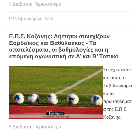
Διαβάστε Περισσότερα
02
Φεβρουάριος
2025
Ε.Π.Σ. Κοζάνης: Αήττητοι συνεχίζουν
Εορδαϊκός και Βαθύλακκος - Τα
αποτελέσματα, οι βαθμολογίες και η
επόμενη αγωνιστική σε Α’ και Β’ Τοπικό
Συνεχίστηκαν
και αυτό το
Σαββατοκύρια
κο τα
πρωταθλήματ
α της Ε.Π.Σ.
Κοζάνης.
Διαβάστε Περισσότερα