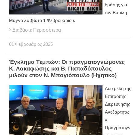
δράσης για
τον Βασίλη
Μάγγο Σάββατο 1 Φεβρουαρίου.
Διαβάστε Περισσότερα
01
Φεβρουάριος
2025
Έγκλημα Τεμπών: Οι πραγματογνώμονες
Κ. Λακαφώσης και Β. Παπαδόπουλος
μιλούν στον Ν. Μπογιόπουλο (Ηχητικό)
Δύο μέλη της
Επιτροπής
Διερεύνησης
Ανεξάρτητω
ν
Πραγματογν