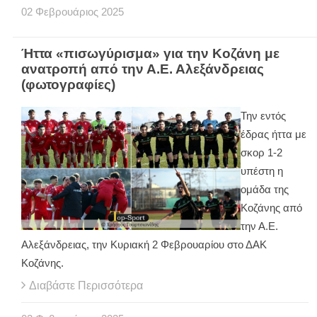
02
Φεβρουάριος
2025
Ήττα «πισωγύρισμα» για την Κοζάνη με
ανατροπή από την Α.Ε. Αλεξάνδρειας
(φωτογραφίες)
Την εντός
έδρας ήττα με
σκορ 1-2
υπέστη η
ομάδα της
Κοζάνης από
την Α.Ε.
Αλεξάνδρειας, την Κυριακή 2 Φεβρουαρίου στο ΔΑΚ
Κοζάνης.
Διαβάστε Περισσότερα