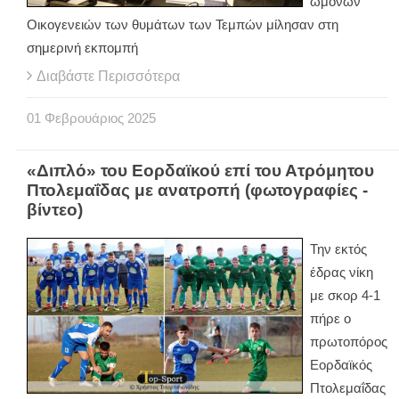
ωμόνων
Οικογενειών των θυμάτων των Τεμπών μίλησαν στη
σημερινή εκπομπή
Διαβάστε Περισσότερα
01
Φεβρουάριος
2025
«Διπλό» του Εορδαϊκού επί του Ατρόμητου
Πτολεμαΐδας με ανατροπή (φωτογραφίες -
βίντεο)
Την εκτός
έδρας νίκη
με σκορ 4-1
πήρε ο
πρωτοπόρος
Εορδαϊκός
Πτολεμαΐδας