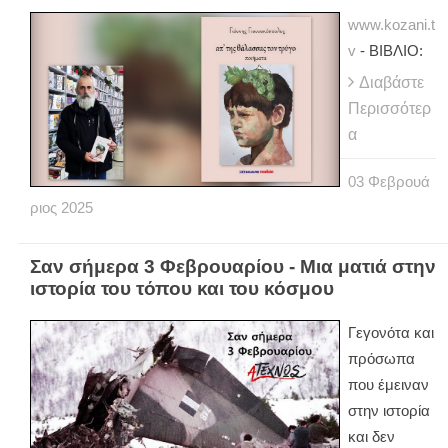
www.kozani.t
v
- ΒΙΒΛΙΟ:
Διαβάστε
Περισσότερ
α
03
Φεβρουά
ριος
2025
Σαν σήμερα 3 Φεβρουαρίου - Μια ματιά στην
ιστορία του τόπου και του κόσμου
Γεγονότα και
πρόσωπα
που έμειναν
στην ιστορία
και δεν