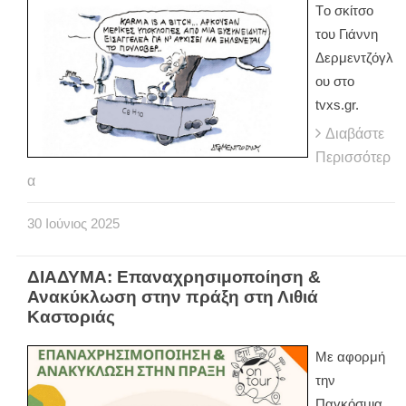
Tο σκίτσο
του Γιάννη
Δερμεντζόγλ
ου στο
tvxs.gr.
Διαβάστε
Περισσότερ
α
30
Ιούνιος
2025
ΔΙΑΔΥΜΑ: Επαναχρησιμοποίηση &
Ανακύκλωση στην πράξη στη Λιθιά
Καστοριάς
Με αφορμή
την
Παγκόσμια