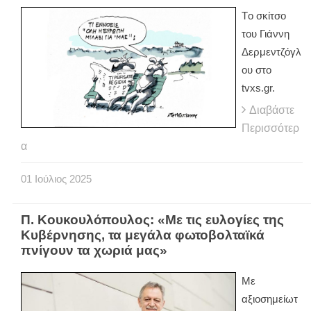
Tο σκίτσο
του Γιάννη
Δερμεντζόγλ
ου στο
tvxs.gr.
Διαβάστε
Περισσότερ
α
01
Ιούλιος
2025
Π. Κουκουλόπουλος: «Με τις ευλογίες της
Κυβέρνησης, τα μεγάλα φωτοβολταϊκά
πνίγουν τα χωριά μας»
Με
αξιοσημείωτ