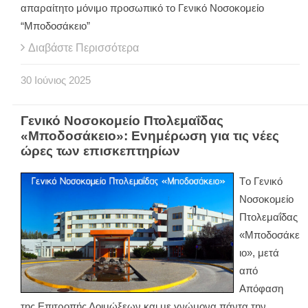
απαραίτητο μόνιμο προσωπικό το Γενικό Νοσοκομείο
“Μποδοσάκειο”
Διαβάστε Περισσότερα
30
Ιούνιος
2025
Γενικό Νοσοκομείο Πτολεμαΐδας
«Μποδοσάκειο»: Ενημέρωση για τις νέες
ώρες των επισκεπτηρίων
Tο Γενικό
Νοσοκομείο
Πτολεμαΐδας
«Μποδοσάκε
ιο», μετά
από
Απόφαση
της Επιτροπής Λοιμώξεων και με γνώμονα πάντα την