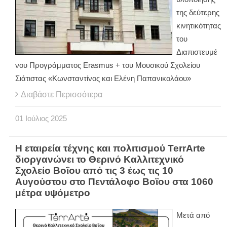
της δεύτερης
κινητικότητας
του
Διαπιστευμέ
νου Προγράμματος Erasmus + του Μουσικού Σχολείου
Σιάτιστας «Κωνσταντίνος και Ελένη Παπανικολάου»
Διαβάστε Περισσότερα
01
Ιούλιος
2025
Η εταιρεία τέχνης και πολιτισμού TerrArte
διοργανώνει το Θερινό Καλλιτεχνικό
Σχολείο Βοΐου από τις 3 έως τις 10
Αυγούστου στο Πεντάλοφο Βοΐου στα 1060
μέτρα υψόμετρο
Μετά από