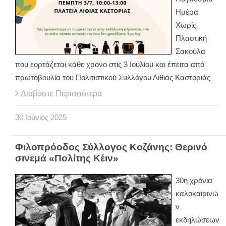
Ημέρα
Χωρίς
Πλαστική
Σακούλα
που εορτάζεται κάθε χρόνο στις 3 Ιουλίου και έπειτα από
πρωτοβουλία του Πολιτιστικού Συλλόγου Λιθιάς Καστοριάς
Διαβάστε Περισσότερα
30
Ιούνιος
2025
Φιλοπρόοδος Σύλλογος Κοζάνης: Θερινό
σινεμά «Πολίτης Κέιν»
30η χρόνια
καλοκαιρινώ
ν
εκδηλώσεων