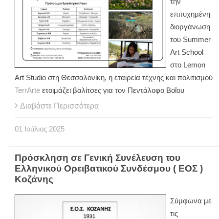
την
επιτυχημένη
διοργάνωση
του Summer
Art School
στο Lemon
Art Studio στη Θεσσαλονίκη, η εταιρεία τέχνης και πολιτισμού
TerrArte
ετοιμάζει βαλίτσες για τον Πεντάλοφο Βοΐου
Διαβάστε Περισσότερα
01
Ιούλιος
2025
Πρόσκληση σε Γενική Συνέλευση του
Ελληνικού Ορειβατικού Συνδέσμου ( ΕΟΣ )
Κοζάνης
Σύμφωνα με
τις