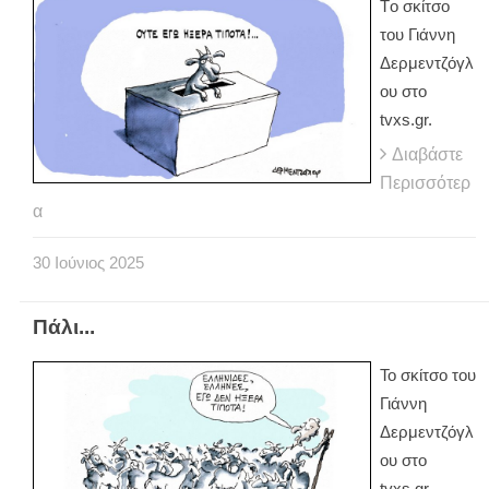
Tο σκίτσο
του Γιάννη
Δερμεντζόγλ
ου στο
tvxs.gr.
Διαβάστε
Περισσότερ
α
30
Ιούνιος
2025
Πάλι...
Το σκίτσο του
Γιάννη
Δερμεντζόγλ
ου στο
tvxs.gr.