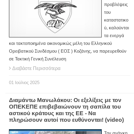
προβλέψεις
του
καταστατικο
ύ, καλούνται
τα ενεργά
και τακτοποιημένα οικονομικώς μέλη του Ελληνικού
Ορειβατικού Συνδέσμου ( ΕΟΣ ) Κοζάνης, να παρευρεθούν
σε Τακτική Γενική Συνέλευση
Διαβάστε Περισσότερα
01
Ιούλιος
2025
Διαμάντω Μανωλάκου: Οι εξελίξεις με τον
ΟΠΕΚΕΠΕ επιβεβαιώνουν τη σαπίλα του
αστικού κράτους και της ΕΕ - Να
πληρώσουν αυτοί που ευθύνονται! (video)
Την ανάγκη