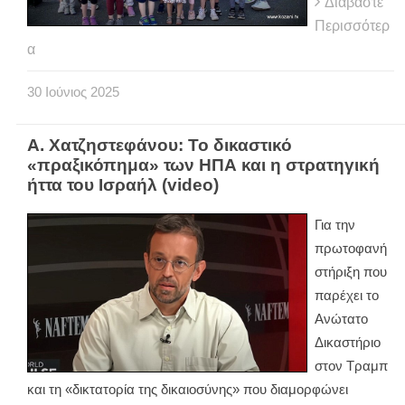
Διαβάστε
Περισσότερ
α
30
Ιούνιος
2025
Α. Χατζηστεφάνου: Το δικαστικό
«πραξικόπημα» των ΗΠΑ και η στρατηγική
ήττα του Ισραήλ (video)
Για την
πρωτοφανή
στήριξη που
παρέχει το
Ανώτατο
Δικαστήριο
στον Τραμπ
και τη «δικτατορία της δικαιοσύνης» που διαμορφώνει