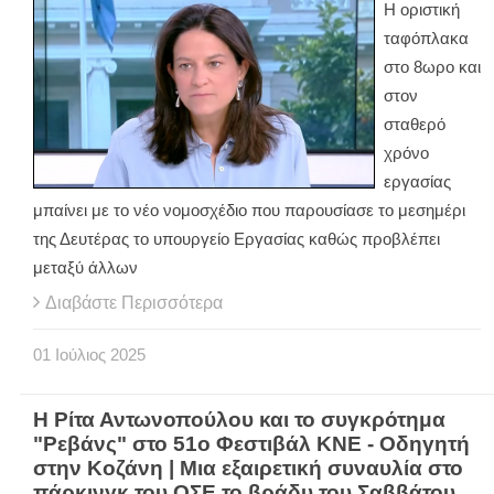
Η οριστική
ταφόπλακα
στο 8ωρο και
στον
σταθερό
χρόνο
εργασίας
μπαίνει με το νέο νομοσχέδιο που παρουσίασε το μεσημέρι
της Δευτέρας το υπουργείο Εργασίας καθώς προβλέπει
μεταξύ άλλων
Διαβάστε Περισσότερα
01
Ιούλιος
2025
Η Ρίτα Αντωνοπούλου και το συγκρότημα
"Ρεβάνς" στο 51ο Φεστιβάλ ΚΝΕ - Οδηγητή
στην Κοζάνη | Μια εξαιρετική συναυλία στο
πάρκινγκ του ΟΣΕ το βράδυ του Σαββάτου