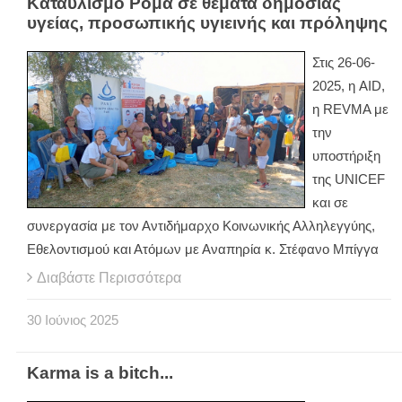
Καταυλισμό Ρομά σε θέματα δημόσιας
υγείας, προσωπικής υγιεινής και πρόληψης
Στις 26-06-
2025, η AID,
η REVMA με
την
υποστήριξη
της UNICEF
και σε
συνεργασία με τον Αντιδήμαρχο Κοινωνικής Αλληλεγγύης,
Εθελοντισμού και Ατόμων με Αναπηρία κ. Στέφανο Μπίγγα
Διαβάστε Περισσότερα
30
Ιούνιος
2025
Karma is a bitch...