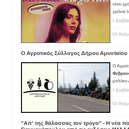
νέου χρό
χρόνια λ
Διαβά
03
Φεβρ
Ο Αγροτικός Σύλλογος Δήμου Αμυνταίου 
Ο Αγροτ
Φεβρουα
μπλόκο 
Διαβά
03
Φεβρ
"Απ' της θάλασσας τον τρύγο" - Η νέα π