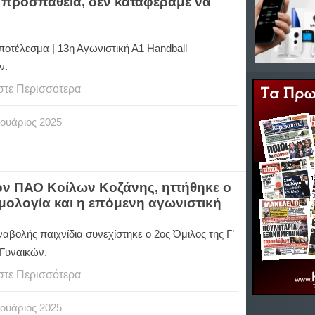
 προσπάθεια, δεν καταφέραμε να
ποτέλεσμα | 13η Αγωνιστική Α1 Handball
ν.
στε Περισσότερα
ουάριος
2025
 τον ΠΑΟ Κοίλων Κοζάνης, ηττήθηκε ο
μολογία και η επόμενη αγωνιστική
ναβολής παιχνίδια συνεχίστηκε ο 2ος Όμιλος της Γ’
 Γυναικών.
στε Περισσότερα
ουάριος
2025