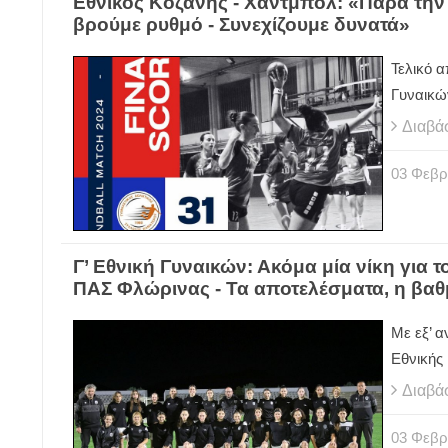
Εθνικός Κοζάνης - Χάντμπολ: «Παρά την
βρούμε ρυθμό - Συνεχίζουμε δυνατά»
Τελικό α
Γυναικώ
Διαβά
03
Φεβρ
Γ’ Εθνική Γυναικών: Ακόμα μία νίκη για
ΠΑΣ Φλώρινας - Τα αποτελέσματα, η βαθ
Με εξ’ α
Εθνικής
Διαβά
03
Φεβρ