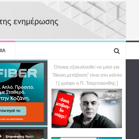
ΙΑ
Όποιος εξακολουθεί να μιλά για
"δίκαιη μετάβαση" είναι στο κόλπο
! [ γράφει ο Π. Τσαρτσιανίδης ]