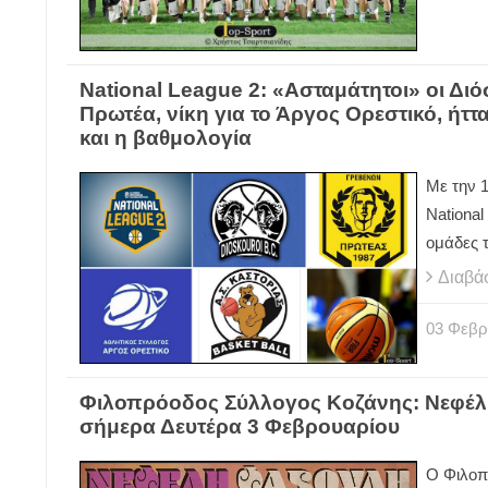
National League 2: «Ασταμάτητοι» οι Δι
Πρωτέα, νίκη για το Άργος Ορεστικό, ήττ
και η βαθμολογία
Με την 
National
ομάδες 
Διαβά
03
Φεβρ
Φιλοπρόοδος Σύλλογος Κοζάνης: Νεφέλη
σήμερα Δευτέρα 3 Φεβρουαρίου
Ο Φιλοπ