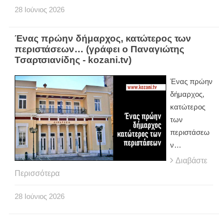
28
Ιούνιος
2026
Ένας πρώην δήμαρχος, κατώτερος των
περιστάσεων… (γράφει ο Παναγιώτης
Τσαρτσιανίδης - kozani.tv)
Ένας πρώην
δήμαρχος,
κατώτερος
των
περιστάσεω
ν…
Διαβάστε
Περισσότερα
28
Ιούνιος
2026