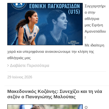
Συγχαρητήρι
α στην
αθλήτρια
μας Ειρήνη
Αμανατιάδου
!
Με ιδιαίτερη
χαρά και υπερηφάνεια ανακοινώνουμε την κλήση της
αθλήτριάς μας
Διαβάστε Περισσότερα
29
Ιούνιος
2026
Μακεδονικός Κοζάνης: Συνεχίζει και τη νέα
σεζόν ο Παναγιώτης Μαλούτας
Ο