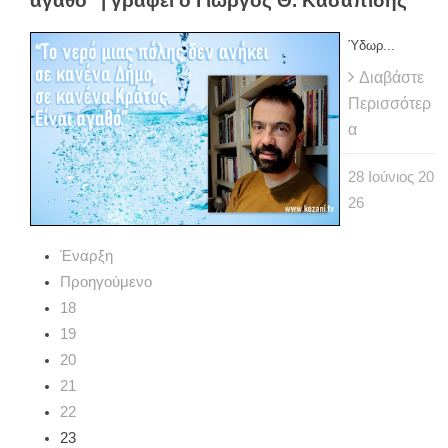
αγαθό" | γράφει ο Γιώργος Θ. Κασαπίδης
Ύδωρ...
Διαβάστε
Περισσότερ
α
28
Ιούνιος
20
26
Έναρξη
Προηγούμενο
18
19
20
21
22
23