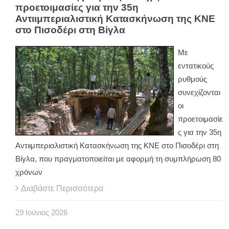
προετοιμασίες για την 35η
Αντιιμπεριαλιστική Κατασκήνωση της ΚΝΕ
στο Πισοδέρι στη Βίγλα
Με
εντατικούς
ρυθμούς
συνεχίζονται
οι
προετοιμασίε
ς για την 35η
Αντιιμπεριαλιστική Κατασκήνωση της ΚΝΕ στο Πισοδέρι στη
Βίγλα, που πραγματοποιείται με αφορμή τη συμπλήρωση 80
χρόνων
Διαβάστε Περισσότερα
29
Ιούνιος
2026