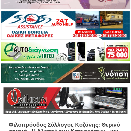
Φιλοπρόοδος Σύλλογος Κοζάνης: Θερινό