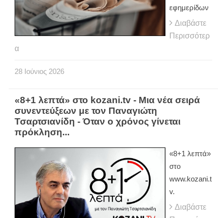
εφημερίδων
Διαβάστε
Περισσότερ
α
28
Ιούνιος
2026
«8+1 λεπτά» στο kozani.tv - Μια νέα σειρά
συνεντεύξεων με τον Παναγιώτη
Τσαρτσιανίδη - Όταν ο χρόνος γίνεται
πρόκληση...
«8+1 λεπτά»
στο
www.kozani.t
v.
Διαβάστε