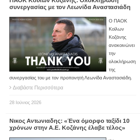
ΠΑΟΚ Κοίλων Κοζάνης: Ολοκλήρωση
συνεργασίας με τον Λεωνίδα Αναστασιάδη
Ο ΠΑΟΚ
Κοίλων
Κοζάνης
ανακοινώνει
την
ολοκλήρωση
της
συνεργασίας του με τον προπονητή Λεωνίδα Αναστασιάδη.
Διαβάστε Περισσότερα
28
Ιούνιος
2026
Νικος Αντωνιαδης: «Ένα όμορφο ταξίδι 10
χρόνων στην Α.Ε. Κοζάνης έλαβε τέλος»