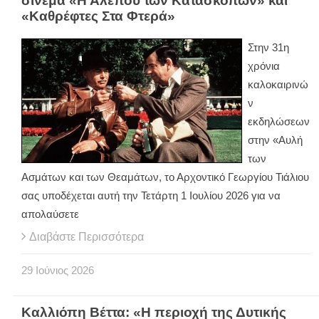
σινεμά «Η Αλεπού των Κατασκόπων» και
«Καθρέφτες Στα Φτερά»
Στην 31η
χρόνια
καλοκαιρινώ
ν
εκδηλώσεων
στην «Αυλή
των
Ασμάτων και των Θεαμάτων, το Αρχοντικό Γεωργίου Τιάλιου
σας υποδέχεται αυτή την Τετάρτη 1 Ιουλίου 2026 για να
απολαύσετε
Διαβάστε Περισσότερα
29
Ιούνιος
2026
Καλλιόπη Βέττα: «Η περιοχή της Δυτικής