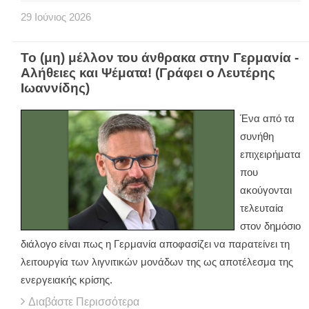
29
Ιούνιος
2026
Το (μη) μέλλον του άνθρακα στην Γερμανία -
Αλήθειες και Ψέματα! (Γράφει ο Λευτέρης
Ιωαννίδης)
Ένα από τα
συνήθη
επιχειρήματα
που
ακούγονται
τελευταία
στον δημόσιο
διάλογο είναι πως η Γερμανία αποφασίζει να παρατείνει τη
λειτουργία των λιγνιτικών μονάδων της ως αποτέλεσμα της
ενεργειακής κρίσης.
Διαβάστε Περισσότερα