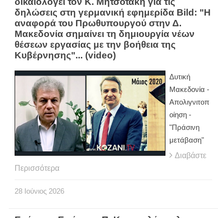
δικαιολογεί τον Κ. Μητσοτάκη για τις
δηλώσεις στη γερμανική εφημερίδα Bild: "Η
αναφορά του Πρωθυπουργού στην Δ.
Μακεδονία σημαίνει τη δημιουργία νέων
θέσεων εργασίας με την βοήθεια της
Κυβέρνησης"... (video)
Δυτική
Μακεδονία -
Απολιγνιτοπ
οίηση -
"Πράσινη
μετάβαση"
Διαβάστε
Περισσότερα
28
Ιούνιος
2026