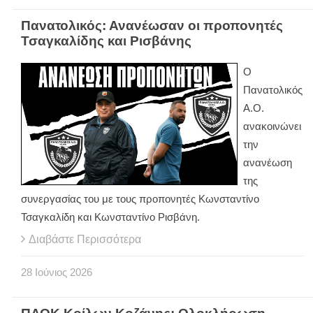
Πανατολικός: Ανανέωσαν οι προπονητές
Τσαγκαλίδης και Ρισβάνης
Ο
Πανατολικός
Α.Ο.
ανακοινώνει
την
ανανέωση
της
συνεργασίας του με τους προπονητές Κωνσταντίνο
Τσαγκαλίδη και Κωνσταντίνο Ρισβάνη.
Διαβάστε Περισσότερα
28
Ιούνιος
2026