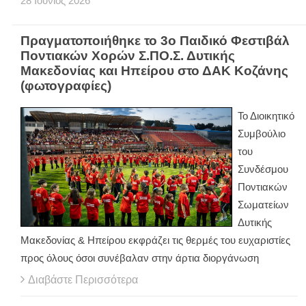
28
Ιούνιος
2026
Πραγματοποιήθηκε το 3ο Παιδικό Φεστιβάλ
Ποντιακών Χορών Σ.ΠΟ.Σ. Δυτικής
Μακεδονίας και Ηπείρου στο ΔΑΚ Κοζάνης
(φωτογραφίες)
Το Διοικητικό
Συμβούλιο
του
Συνδέσμου
Ποντιακών
Σωματείων
Δυτικής
Μακεδονίας & Ηπείρου εκφράζει τις θερμές του ευχαριστίες
προς όλους όσοι συνέβαλαν στην άρτια διοργάνωση
Διαβάστε Περισσότερα