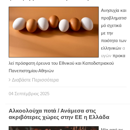
Ανησυχία και
προβληματισ
μό σχετικά
με την
ποιότητα των
ελληνικών
α
υγών
προκα
λεί πρόσφατη έρευνα του Εθνικού και Καποδιστριακού
Πανεπιστημίου Αθηνών
Διαβάστε Περισσότερα
04
Σεπτέμβριος
2025
Αλκοολούχα ποτά / Ανάμεσα στις
ακριβότερες χώρες στην ΕΕ η Ελλάδα
Μία από τις