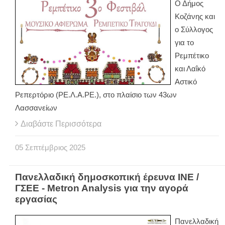
Ο Δήμος
Κοζάνης και
ο Σύλλογος
για το
Ρεμπέτικο
και Λαΐκό
Αστικό
Ρεπερτόριο (ΡΕ.Λ.Α.ΡΕ.), στο πλαίσιο των 43ων
Λασσανείων
Διαβάστε Περισσότερα
05
Σεπτέμβριος
2025
Πανελλαδική δημοσκοπική έρευνα ΙΝΕ /
ΓΣΕΕ - Metron Analysis για την αγορά
εργασίας
Πανελλαδική