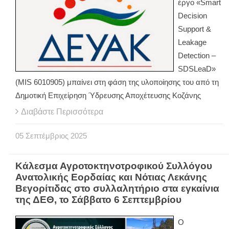
έργο «Smart
Decision
Support &
Leakage
Detection –
SDSLeaD»
(MIS 6010905) μπαίνει στη φάση της υλοποίησης του από τη
Δημοτική Επιχείρηση Ύδρευσης Αποχέτευσης Κοζάνης
Διαβάστε Περισσότερα
05
Σεπτέμβριος
2025
Κάλεσμα Αγροτοκτηνοτροφικού Συλλόγου
Ανατολικής Εορδαίας και Νότιας Λεκάνης
Βεγορίτιδας στο συλλαλητήριο στα εγκαίνια
της ΔΕΘ, το Σάββατο 6 Σεπτεμβρίου
Ο