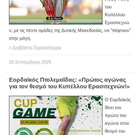
του
Κυπέλλου
Ερασιτεχνώ
ν, με τις πέντε ομάδες της Δυτικής Μακεδονίας, να "πέφτουν"
στην μάχη.
Διαβάστε Περισσότερα
05
Σεπτέμβριος
2025
Εορδαϊκός Πτολεμαΐδας: «Πρώτος αγώνας
για τον θεσμό του Κυπέλλου Ερασιτεχνών!»
Ο Εορδαϊκός
δίνει τον
πρώτο του
αγώνα στον
θεσμό του