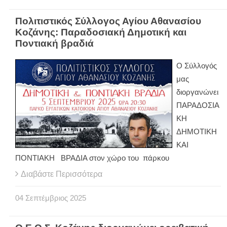
Πολιτιστικός Σύλλογος Αγίου Αθανασίου
Κοζάνης: Παραδοσιακή Δημοτική και
Ποντιακή βραδιά
Ο Σύλλογός
μας
διοργανώνει
ΠΑΡΑΔΟΣΙΑ
ΚΗ
ΔΗΜΟΤΙΚΗ
ΚΑΙ
ΠΟΝΤΙΑΚΗ ΒΡΑΔΙΑ στον χώρο του πάρκου
Διαβάστε Περισσότερα
04
Σεπτέμβριος
2025