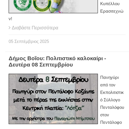
Κυπέλλου
Ερασιτεχνώ
ν!
Διαβάστε Περισσότερα
05
Σεπτέμβριος
2025
Δήμος Βοΐου: Πολιτιστικό καλοκαίρι -
Δευτέρα 08 Σεπτεμβρίου
Πανηγύρι
από τον
Εκπολιτιστικ
ό Σύλλογο
Πενταλόφου
στον
Πεντάλοφο