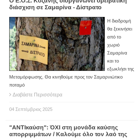
Ο Ε.Ο.Σ. Κοζάνης διοργανώνει ορειβατική
διάσχιση σε Σαμαρίνα - Δίστρατο
Η διαδρομή
θα ξεκινήσει
από το
χωριό
Σαμαρίνα
και το
εξωκλήσι της
Μεταμόρφωσης. Θα κινηθούμε προς τον Σαμαρνιώτικο
ποταμό
Διαβάστε Περισσότερα
04
Σεπτέμβριος
2025
"ΑΝΤΙκαύση": ΌΧΙ στη μονάδα καύσης
απορριμμάτων / Καλούμε όλο τον λαό της