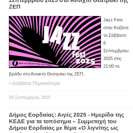
Σεπτεμβρίου 2025 στο Ανοιχτό Θεατράκι της
ΖΕΠ
Jazz Fest
στην Κοζάνη
το Σάββατο
6
Σεπτεμβρίου
2025 στις
21:00 το
βράδυ στο Ανοικτό Θεατράκι της ΖΕΠ.
Διαβάστε Περισσότερα
05
Σεπτέμβριος
2025
Δήμος Εορδαίας: Αιγές 2025 - Ημερίδα της
ΚΕΔΕ για τα τοπόσημα – Συμμετοχή του
Δήμου Εορδαίας με θέμα «Ο λιγνίτης ως