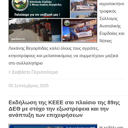
αγροτοκτηνο
τροφικός
Σύλλογος
Ανατολικής
Εορδαίας και
Νότιας
Λεκάνης Βεγορίτιδας καλεί όλους τους αγρότες,
κτηνοτρόφους και μελισσοκόμους να συμμετέχουν μαζικά
στο συλλαλητήριο
Διαβάστε Περισσότερα
05
Σεπτέμβριος
2025
Εκδήλωση της ΚΕΕΕ στο πλαίσιο της 89ης
ΔΕΘ με στόχο την εξωστρέφεια και την
ανάπτυξη των επιχειρήσεων
Η εκδήλωση