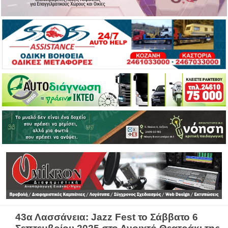
43α Λασσάνεια: Jazz Fest το Σάββατο 6