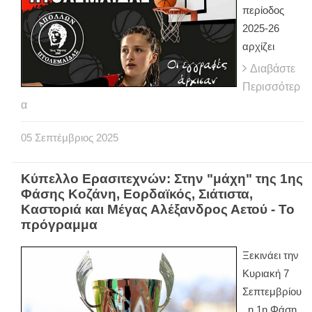
περίοδος
2025-26
αρχίζει
Διαβάστε
Περισσότερ
α
05
Σεπτέμβριος
2025
Κύπελλο Ερασιτεχνών: Στην "μάχη" της 1ης
Φάσης Κοζάνη, Εορδαϊκός, Σιάτιστα,
Καστοριά και Μέγας Αλέξανδρος Αετού - Το
πρόγραμμα
Ξεκινάει την
Κυριακή 7
Σεπτεμβρίου
, η 1η Φάση