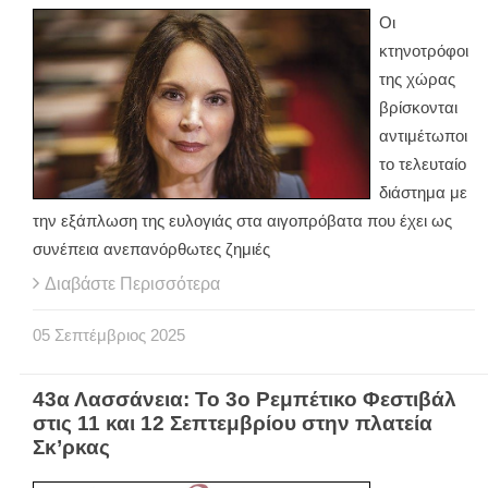
Οι
κτηνοτρόφοι
της χώρας
βρίσκονται
αντιμέτωποι
το τελευταίο
διάστημα με
την εξάπλωση της ευλογιάς στα αιγοπρόβατα που έχει ως
συνέπεια ανεπανόρθωτες ζημιές
Διαβάστε Περισσότερα
05
Σεπτέμβριος
2025
43α Λασσάνεια: Το 3ο Ρεμπέτικο Φεστιβάλ
στις 11 και 12 Σεπτεμβρίου στην πλατεία
Σκ’ρκας