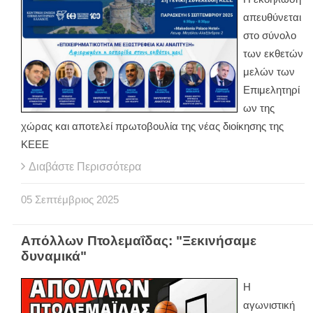
απευθύνεται
στο σύνολο
των εκθετών
μελών των
Επιμελητηρί
ων της
χώρας και αποτελεί πρωτοβουλία της νέας διοίκησης της
ΚΕΕΕ
Διαβάστε Περισσότερα
05
Σεπτέμβριος
2025
Απόλλων Πτολεμαΐδας: "Ξεκινήσαμε
δυναμικά"
Η
αγωνιστική