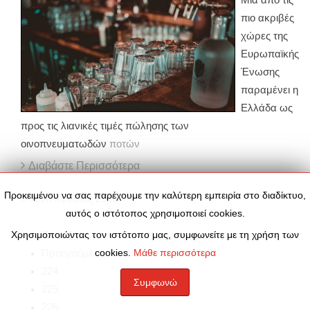
πιο ακριβές
χώρες της
Ευρωπαϊκής
Ένωσης
παραμένει η
Ελλάδα ως
προς τις λιανικές τιμές πώλησης των
οινοπνευματωδών
ποτών
Διαβάστε Περισσότερα
Προκειμένου να σας παρέχουμε την καλύτερη εμπειρία στο διαδίκτυο,
04
Σεπτέμβριος
2025
αυτός ο ιστότοπος χρησιμοποιεί cookies.
Χρησιμοποιώντας τον ιστότοπο μας, συμφωνείτε με τη χρήση των
Έναρξη
cookies.
Μάθε περισσότερα
Προηγούμενο
224
Συμφωνώ
225
226