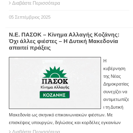
Διαβάστε Περισσότερα
05
Σεπτέμβριος
2025
Ν.Ε. ΠΑΣΟΚ – Κίνημα Αλλαγής Κοζάνης:
Όχι άλλες φιέστες – Η Δυτική Μακεδονία
απαιτεί πράξεις
Η
κυβέρνηση
της Νέας
Δημοκρατίας
συνεχίζει να
αντιμετωπίζε
ι τη Δυτική
Μακεδονία ως σκηνικό επικοινωνιακών φιέστων. Με
επισκέψεις υπουργών, δηλώσεις και κορδέλες εγκαινίων
Διαβάστε Περισσότερα