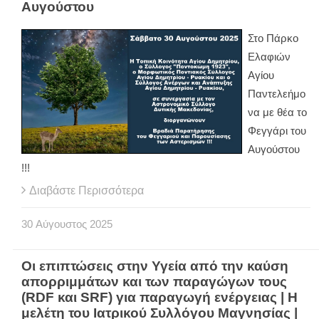
Αυγούστου
Στο Πάρκο
Ελαφιών
Αγίου
Παντελεήμο
να με θέα το
Φεγγάρι του
Αυγούστου
!!!
Διαβάστε Περισσότερα
30
Αύγουστος
2025
Οι επιπτώσεις στην Υγεία από την καύση
απορριμμάτων και των παραγώγων τους
(RDF και SRF) για παραγωγή ενέργειας | Η
μελέτη του Ιατρικού Συλλόγου Μαγνησίας | ​