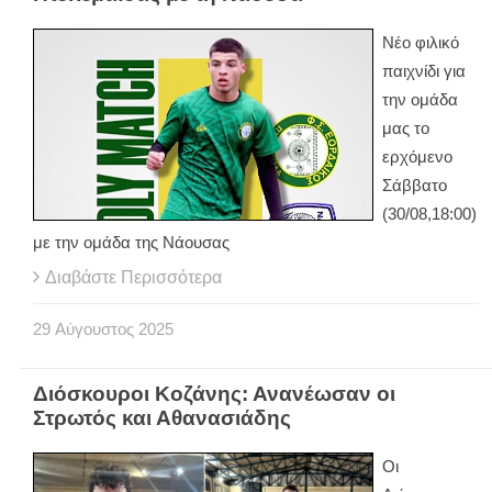
Νέο φιλικό
παιχνίδι για
την ομάδα
μας το
ερχόμενο
Σάββατο
(30/08,18:00)
με την ομάδα της Νάουσας
Διαβάστε Περισσότερα
29
Αύγουστος
2025
Διόσκουροι Κοζάνης: Ανανέωσαν οι
Στρωτός και Αθανασιάδης
Οι