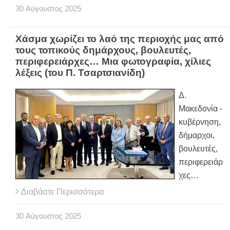
30
Αύγουστος
2025
Χάσμα χωρίζει το λαό της περιοχής μας από
τους τοπικούς δημάρχους, βουλευτές,
περιφερειάρχες… Μια φωτογραφία, χίλιες
λέξεις (του Π. Τσαρτσιανίδη)
Δ.
Μακεδονία -
κυβέρνηση,
δήμαρχοι,
βουλευτές,
περιφερειάρ
χες…
Διαβάστε Περισσότερα
30
Αύγουστος
2025