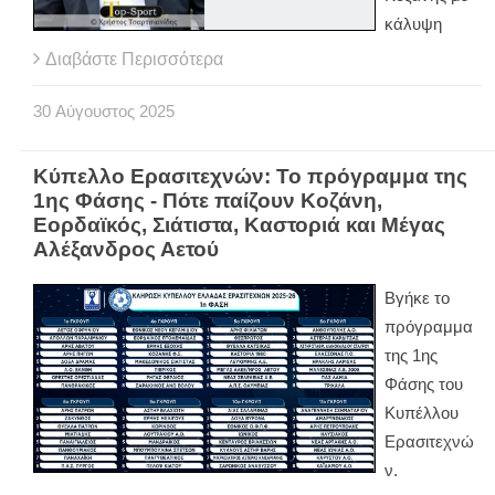
κάλυψη
Διαβάστε Περισσότερα
30
Αύγουστος
2025
Κύπελλο Ερασιτεχνών: Το πρόγραμμα της
1ης Φάσης - Πότε παίζουν Κοζάνη,
Εορδαϊκός, Σιάτιστα, Καστοριά και Μέγας
Αλέξανδρος Αετού
Βγήκε το
πρόγραμμα
της 1ης
Φάσης του
Κυπέλλου
Ερασιτεχνώ
ν.