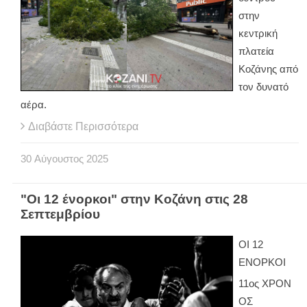
στην
κεντρική
πλατεία
Κοζάνης από
τον δυνατό
αέρα.
Διαβάστε Περισσότερα
30
Αύγουστος
2025
"Οι 12 ένορκοι" στην Κοζάνη στις 28
Σεπτεμβρίου
ΟΙ 12
ΕΝΟΡΚΟΙ
11ος ΧΡΟΝ
ΟΣ