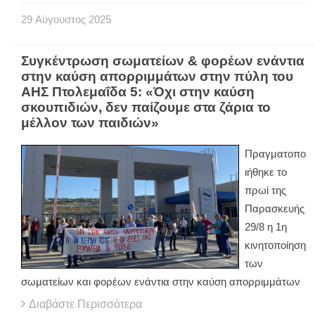
29
Αύγουστος
2025
Συγκέντρωση σωματείων & φορέων ενάντια
στην καύση απορριμμάτων στην πύλη του
ΑΗΣ Πτολεμαΐδα 5: «Όχι στην καύση
σκουπιδιών, δεν παίζουμε στα ζάρια το
μέλλον των παιδιών»
Πραγματοπο
ιήθηκε το
πρωί της
Παρασκευής
29/8 η 1η
κινητοποίηση
των
σωματείων και φορέων ενάντια στην καύση απορριμμάτων
Διαβάστε Περισσότερα