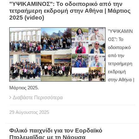
"ΥΨΙΚΑΜΙΝΟΣ": Το οδοιπορικό από την
τετραήμερη εκδρομή στην Αθήνα | Μάρτιος
2025 (video)
"ΥΨΙΚΑΜΙΝ
ΟΣ": Το
οδοιπορικό
από την
τετραήμερη
εκδρομή
στην Αθήνα |
Μάρτιος 2025.
Διαβάστε Περισσότερα
29
Αύγουστος
2025
Φιλικό παιχνίδι για τον Εορδαϊκό
Πτολεμαΐδας με τη Νάουσα