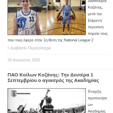
Διόσκουροι
Κοζάνης,
μετά την
ξέφρενη
περυσινή
πορεία τους
που τους έφερε στην 1η θέση της National League 2
Διαβάστε Περισσότερα
29
Αύγουστος
2025
ΠΑΟ Κοίλων Κοζάνης: Την Δευτέρα 1
Σεπτεμβρίου ο αγιασμός της Ακαδημίας
Έναρξη
προπονήσε
ων
Ακαδημίας