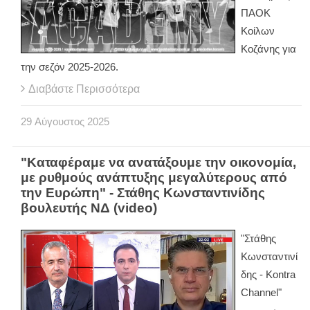
ΠΑΟΚ
Κοίλων
Κοζάνης για
την σεζόν 2025-2026.
Διαβάστε Περισσότερα
29
Αύγουστος
2025
"Καταφέραμε να ανατάξουμε την οικονομία,
με ρυθμούς ανάπτυξης μεγαλύτερους από
την Ευρώπη" - Στάθης Κωνσταντινίδης
βουλευτής ΝΔ (video)
"Στάθης
Κωνσταντινί
δης - Kontra
Channel"