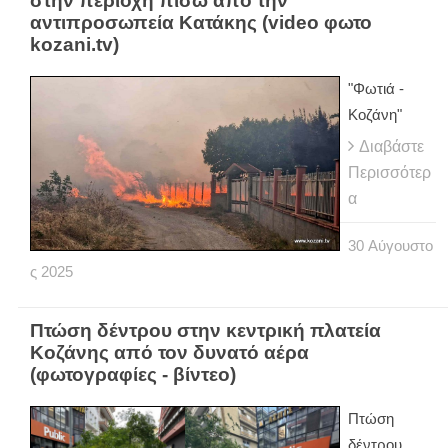
στην περιοχή πίσω από την
αντιπροσωπεία Κατάκης (video φωτο
kozani.tv)
"Φωτιά -
Κοζάνη"
Διαβάστε
Περισσότερ
α
30
Αύγουστο
ς
2025
Πτώση δέντρου στην κεντρική πλατεία
Κοζάνης από τον δυνατό αέρα
(φωτογραφίες - βίντεο)
Πτώση
δέντρου