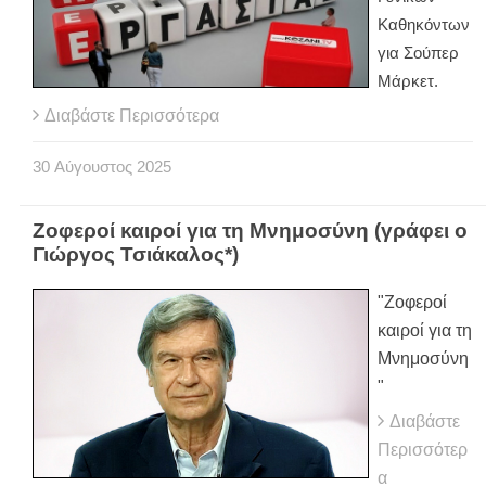
Καθηκόντων
για Σούπερ
Μάρκετ.
Διαβάστε Περισσότερα
30
Αύγουστος
2025
Ζοφεροί καιροί για τη Μνημοσύνη (γράφει ο
Γιώργος Τσιάκαλος*)
"Ζοφεροί
καιροί για τη
Μνημοσύνη
"
Διαβάστε
Περισσότερ
α