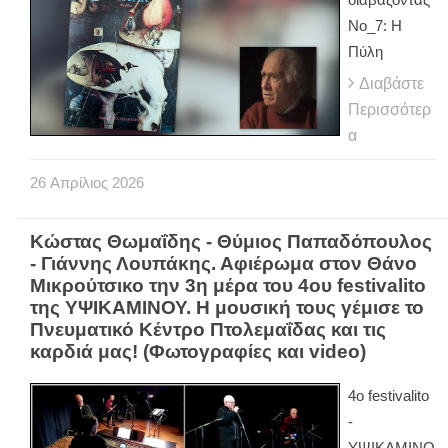
Νο_7: Η
Πύλη
Διαβάστε
Περισσότερ
α
26
Απρίλιος
2026
Κώστας Θωμαΐδης - Θύμιος Παπαδόπουλος
- Γιάννης Λουπάκης. Αφιέρωμα στον Θάνο
Μικρούτσικο την 3η μέρα του 4ου festivalito
της ΥΨΙΚΑΜΙΝΟΥ. Η μουσική τους γέμισε το
Πνευματικό Κέντρο Πτολεμαΐδας και τις
καρδιά μας! (Φωτογραφίες και video)
4ο festivalito
-
ΥΨΙΚΑΜΙΝΟ