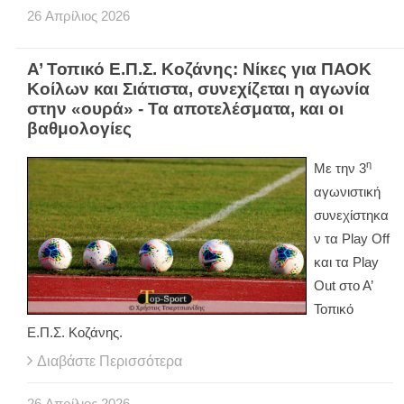
26
Απρίλιος
2026
Α’ Τοπικό Ε.Π.Σ. Κοζάνης: Νίκες για ΠΑΟΚ
Κοίλων και Σιάτιστα, συνεχίζεται η αγωνία
στην «ουρά» - Τα αποτελέσματα, και οι
βαθμολογίες
η
Με την 3
αγωνιστική
συνεχίστηκα
ν τα
Play
Off
και τα
Play
Out
στο Α’
Τοπικό
Ε.Π.Σ. Κοζάνης.
Διαβάστε Περισσότερα
26
Απρίλιος
2026