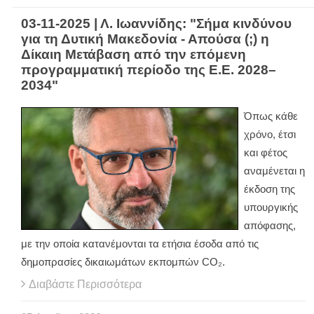
03-11-2025 | Λ. Ιωαννίδης: "Σήμα κινδύνου
για τη Δυτική Μακεδονία - Απούσα (;) η
Δίκαιη Μετάβαση από την επόμενη
προγραμματική περίοδο της Ε.Ε. 2028–
2034"
Όπως κάθε
χρόνο, έτσι
και φέτος
αναμένεται η
έκδοση της
υπουργικής
απόφασης,
με την οποία κατανέμονται τα ετήσια έσοδα από τις
δημοπρασίες δικαιωμάτων εκπομπών CO₂.
Διαβάστε Περισσότερα