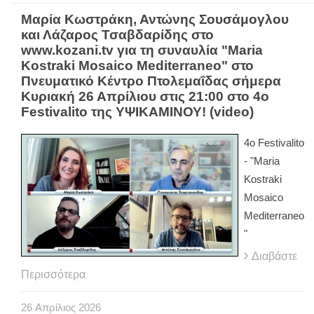
Μαρία Κωστράκη, Αντώνης Σουσάμογλου
και Λάζαρος Τσαβδαρίδης στο
www.kozani.tv για τη συναυλία "Maria
Kostraki Mosaico Mediterraneo" στο
Πνευματικό Κέντρο Πτολεμαΐδας σήμερα
Κυριακή 26 Απρίλιου στις 21:00 στο 4ο
Festivalito της ΥΨΙΚΑΜΙΝΟΥ! (video)
4ο Festivalito
- "Maria
Kostraki
Mosaico
Mediterraneo
"
Διαβάστε
Περισσότερα
26
Απρίλιος
2026