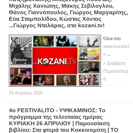
Μιχάλης Χανιώτης, Μάκης Σεβίλογλου,
Θάνος Γιαννόπουλος, Γιώργος Μαργαρίτης,
Εύα Σταμπολίδου, Κώστας Χόντος
...Γιώργος Νταλάρας, στο kozani.tv!
Όλοι στο
www.kozani.t
v
...
Διαβάστε
Περισσότερ
α
26
Απρίλιος
2026
4ο FESTIVALITO - ΥΨΙΚΑΜΙΝΟΣ: Το
πρόγραμμα της τελευταίας ημέρας
ΚΥΡΙΑΚΗ 26 ΑΠΡΙΛΙΟΥ | Παρουσίαση
βιβλίου: Στα φτερά του Κοκκινομύτη | ΤΟ