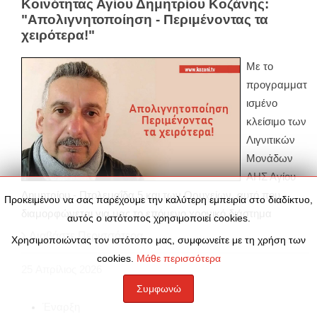
Κοινότητας Αγίου Δημητρίου Κοζάνης:
"Απολιγνητοποίηση - Περιμένοντας τα
χειρότερα!"
Με το
προγραμματ
ισμένο
κλείσιμο των
Λιγνιτικών
Μονάδων
ΑΗΣ Αγίου
Δημητρίου - Πτολεμαΐδα 5 και των Ορυχείων, αυτό που
Προκειμένου να σας παρέχουμε την καλύτερη εμπειρία στο διαδίκτυο,
διαμορφώνεται για μας το επόμενο χρονικό διάστημα
αυτός ο ιστότοπος χρησιμοποιεί cookies.
Διαβάστε Περισσότερα
Χρησιμοποιώντας τον ιστότοπο μας, συμφωνείτε με τη χρήση των
cookies.
Μάθε περισσότερα
25
Απρίλιος
2026
Συμφωνώ
Έναρξη