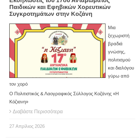
Εκδηλώσεις του 17ου Ανταμώματος
Παιδικών και Εφηβικών Χορευτικών
Συγκροτημάτων στην Κοζάνη
Μια
ξεχωριστή
βραδιά
γνώσης,
πολιτισμού
και διαλόγου
γύρω από
τον χορό
Ο Πολιτιστικός & Λαογραφικός Σύλλογος Κοζάνης «Η
Κόζιανη»
Διαβάστε Περισσότερα
27
Απρίλιος
2026