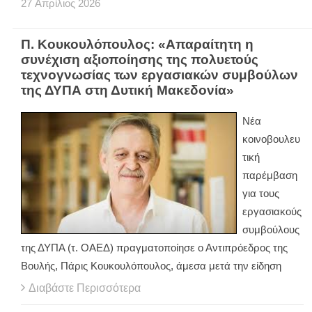
27
Απρίλιος
2026
Π. Κουκουλόπουλος: «Απαραίτητη η
συνέχιση αξιοποίησης της πολυετούς
τεχνογνωσίας των εργασιακών συμβούλων
της ΔΥΠΑ στη Δυτική Μακεδονία»
Νέα
κοινοβουλευ
τική
παρέμβαση
για τους
εργασιακούς
συμβούλους
της ΔΥΠΑ (τ. ΟΑΕΔ) πραγματοποίησε ο Αντιπρόεδρος της
Βουλής, Πάρις Κουκουλόπουλος, άμεσα μετά την είδηση
Διαβάστε Περισσότερα