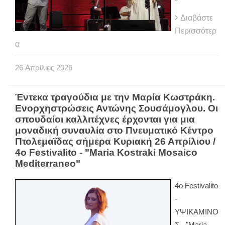
"
Διαβάστε
Περισσότερ
α
26
Απρίλιος
2026
Έντεκα τραγούδια με την Μαρία Κωστράκη.
Ενορχηστρώσεις Αντώνης Σουσάμογλου. Οι
σπουδαίοι καλλιτέχνες έρχονται για μια
μοναδική συναυλία στο Πνευματικό Κέντρο
Πτολεμαΐδας σήμερα Κυριακή 26 Απρίλιου /
4ο Festivalito - "Maria Kostraki Mosaico
Mediterraneo"
4ο Festivalito
-
ΥΨΙΚΑΜΙΝΟ
Σ - "Maria