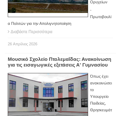
Ορυχείων
-
Πρωτοβουλί
α Πολιτών για την Απολιγνητοποίηση
Διαβάστε Περισσότερα
26
Απρίλιος
2026
Μουσικό Σχολείο Πτολεμαΐδας: Ανακοίνωση
για τις εισαγωγικές εξετάσεις Α' Γυμνασίου
Όπως έχει
ανακοινώσει
το
Υπουργείο
Παιδείας,
Θρησκευμάτ