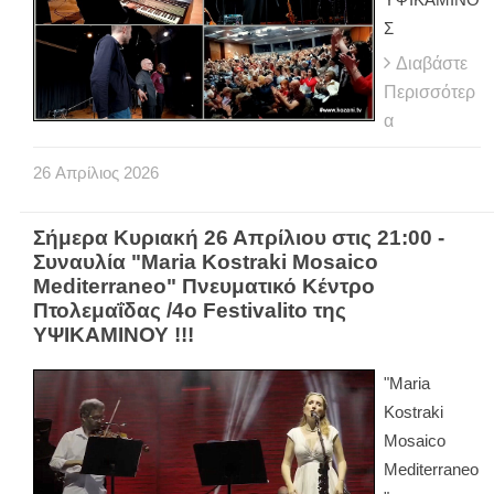
Σ
Διαβάστε
Περισσότερ
α
26
Απρίλιος
2026
Σήμερα Κυριακή 26 Απρίλιου στις 21:00 -
Συναυλία "Maria Kostraki Mosaico
Mediterraneo" Πνευματικό Κέντρο
Πτολεμαΐδας /4ο Festivalito της
ΥΨΙΚΑΜΙΝΟΥ !!!
"Maria
Kostraki
Mosaico
Mediterraneo