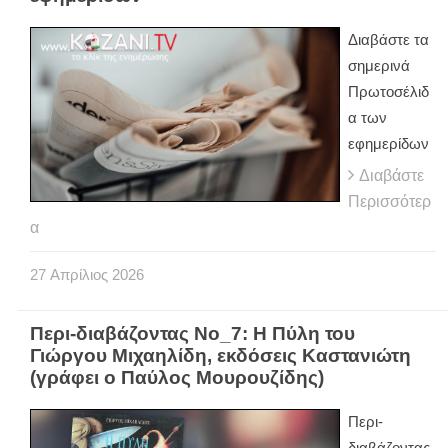
Διαβάστε τα
σημερινά
Πρωτοσέλιδ
α των
εφημερίδων
Διαβάστε
Περισσότερ
α
27
Απρίλιος
2026
Περι-διαβάζοντας Νο_7: Η Πύλη του
Γιώργου Μιχαηλίδη, εκδόσεις Καστανιώτη
(γράφει ο Παύλος Μουρουζίδης)
Περι-
διαβάζοντας