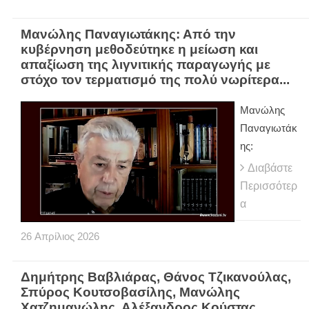
Μανώλης Παναγιωτάκης: Από την
κυβέρνηση μεθοδεύτηκε η μείωση και
απαξίωση της λιγνιτικής παραγωγής με
στόχο τον τερματισμό της πολύ νωρίτερα...
Μανώλης
Παναγιωτάκ
ης:
Διαβάστε
Περισσότερ
α
26
Απρίλιος
2026
Δημήτρης Βαβλιάρας, Θάνος Τζικανούλας,
Σπύρος Κουτσοβασίλης, Μανώλης
Χατζημανώλης, Αλέξανδρος Κούστας,