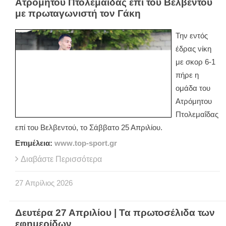
Ατρόμητου Πτολεμαΐδας επί του Βελβεντού
με πρωταγωνιστή τον Γάκη
Την εντός
έδρας νίκη
με σκορ 6-1
πήρε η
ομάδα του
Ατρόμητου
Πτολεμαΐδας
επί του Βελβεντού, το Σάββατο 25 Απριλίου.
Επιμέλεια:
www
.
top
-
sport
.
gr
Διαβάστε Περισσότερα
27
Απρίλιος
2026
Δευτέρα 27 Απριλίου | Τα πρωτοσέλιδα των
εφημερίδων