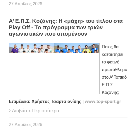
27
Απρίλιος
2026
Α’ Ε.Π.Σ. Κοζάνης: Η «μάχη» του τίτλου στα
Play Off - Το πρόγραμμα των τριών
αγωνιστικών που απομένουν
Ποιος θα
κατακτήσει
το φετινό
πρωτάθλημα
στο Α’ Τοπικό
Ε.Π.Σ.
Κοζάνης;
Επιμέλεια: Χρήστος Τσαρτσιανίδης |
www
.
top
-
sport
.
gr
Διαβάστε Περισσότερα
27
Απρίλιος
2026