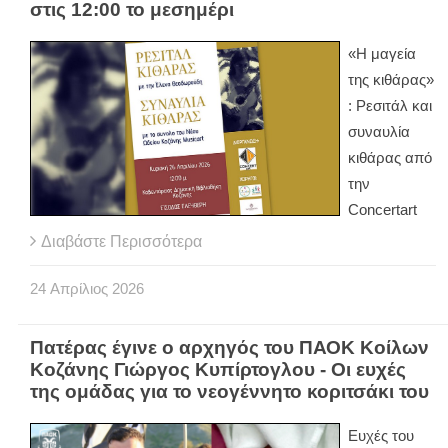
στις 12:00 το μεσημέρι
«Η μαγεία
της κιθάρας»
: Ρεσιτάλ και
συναυλία
κιθάρας από
την
Concertart
Διαβάστε Περισσότερα
24
Απρίλιος
2026
Πατέρας έγινε ο αρχηγός του ΠΑΟΚ Κοίλων
Κοζάνης Γιώργος Κυπίρτογλου - Οι ευχές
της ομάδας για το νεογέννητο κοριτσάκι του
Ευχές του