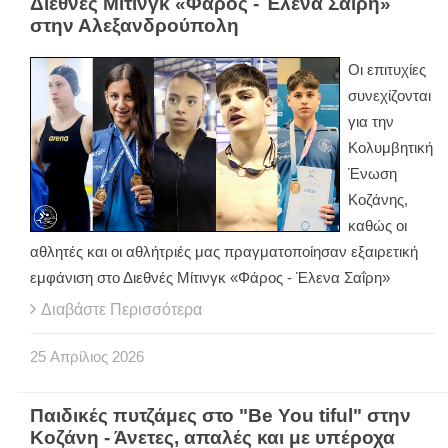
Διεθνές Μίτινγκ «Φάρος - Έλενα Σαΐρη»
στην Αλεξανδρούπολη
Οι επιτυχίες
συνεχίζονται
για την
Κολυμβητική
Ένωση
Κοζάνης,
καθώς οι
αθλητές και οι αθλήτριές μας πραγματοποίησαν εξαιρετική
εμφάνιση στο Διεθνές Μίτινγκ «Φάρος - Έλενα Σαΐρη»
Διαβάστε Περισσότερα
25
Απρίλιος
2026
Παιδικές πυτζάμες στο "Be You tiful" στην
Κοζάνη - Άνετες, απαλές και με υπέροχα