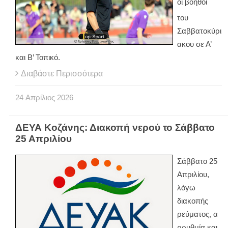
οι βοηθοί
του
Σαββατοκύρι
ακου σε Α’
και Β’ Τοπικό.
Διαβάστε Περισσότερα
24
Απρίλιος
2026
ΔΕΥΑ Κοζάνης: Διακοπή νερού το Σάββατο
25 Απριλίου
Σάββατο 25
Απριλίου,
λόγω
διακοπής
ρεύματος, α
ρρυθμία και