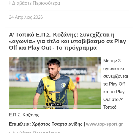
Διαβάστε Περισσότερα
24
Απρίλιος
2026
Α’ Τοπικό Ε.Π.Σ. Κοζάνης: Συνεχίζεται η
«αγωνία» για τίτλο και υποβιβασμό σε Play
Off και Play Out - Το πρόγραμμα
η
Με την 3
αγωνιστική
συνεχίζονται
τα
Play
Off
και τα
Play
Out
στο Α’
Τοπικό
Ε.Π.Σ. Κοζάνης.
Επιμέλεια: Χρήστος Τσαρτσιανίδης |
www
.
top
-
sport
.
gr