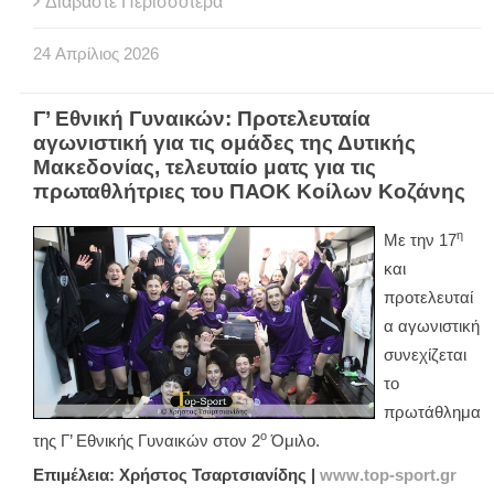
Διαβάστε Περισσότερα
24
Απρίλιος
2026
Γ’ Εθνική Γυναικών: Προτελευταία
αγωνιστική για τις ομάδες της Δυτικής
Μακεδονίας, τελευταίο ματς για τις
πρωταθλήτριες του ΠΑΟΚ Κοίλων Κοζάνης
η
Με την 17
και
προτελευταί
α αγωνιστική
συνεχίζεται
το
πρωτάθλημα
ο
της Γ’ Εθνικής Γυναικών στον 2
Όμιλο.
Επιμέλεια: Χρήστος Τσαρτσιανίδης |
www
.
top
-
sport
.
gr