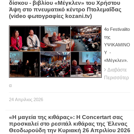
δίσκου - βιβλίου «Μέγκλεν» του Χρήστου
Άψη στο πνευματικό κέντρο Πτολεμαΐδας
(video φωτογραφίες kozani.tv)
4ο Festivalito
της
ΥΨΙΚΑΜΙΝΟ
Υ -
«Μέγκλεν».
Διαβάστε
Περισσότερ
α
24
Απρίλιος
2026
«Η μαγεία της κιθάρας»: Η Concertart σας
προσκαλεί στο ρεσιτάλ κιθάρας της Έλενας
Θεοδωρούδη την Κυριακή 26 Απριλίου 2026