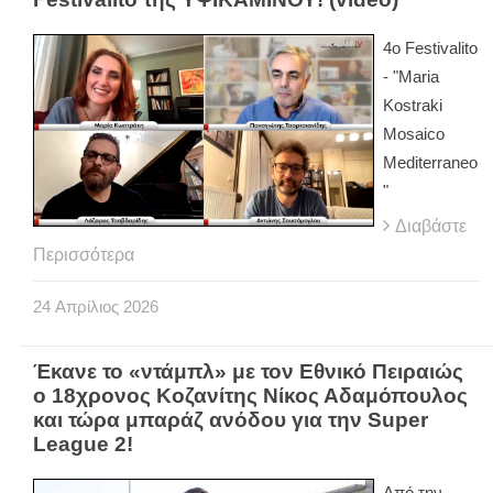
4ο Festivalito
- "Maria
Kostraki
Mosaico
Mediterraneo
"
Διαβάστε
Περισσότερα
24
Απρίλιος
2026
Έκανε το «ντάμπλ» με τον Εθνικό Πειραιώς
ο 18χρονος Κοζανίτης Νίκος Αδαμόπουλος
και τώρα μπαράζ ανόδου για την Super
League 2!
Από την