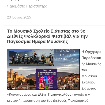
Διαβάστε Περισσότερα
23
Ιούνιος
2025
Το Μουσικό Σχολείο Σιάτιστας στο 3ο
Διεθνές Φολκλορικό Φεστιβάλ για την
Παγκόσμια Ημέρα Μουσικής
Η Ορχήστρα
Παραδοσιακ
ής Μουσικής
του
Μουσικού
Σχολείου
Σιάτιστας
«Κωνσταντίνος και Ελένη Παπανικολάου» άνοιξε την
κεντρική παράσταση του 3ου Διεθνούς Φολκλορικού