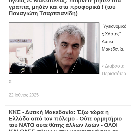
υγείας Δ. Μακεδονίας, παίρνετε μηδέν στα
γραπτά, μηδέν και στα προφορικά ! (του
Παναγιώτη Τσαρτσιανίδη)
"Υγειονομικό
ς Χάρτης"
Δυτική
Μακεδονία.
Διαβάστε
Περισσότερ
α
22
Ιούνιος
2025
ΚΚΕ - Δυτική Μακεδονία: Έξω τώρα η
Ελλάδα από τον πόλεμο - Ούτε ορμητήριο
του ΝΑΤΟ ούτε θύτης άλλων λαών - ΟΛΟΙ