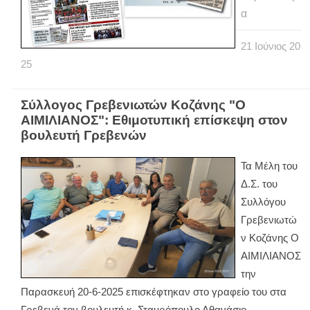
α
21
Ιούνιος
20
25
Σύλλογος Γρεβενιωτών Κοζάνης "Ο
ΑΙΜΙΛΙΑΝΟΣ": Εθιμοτυπική επίσκεψη στον
βουλευτή Γρεβενών
Τα Μέλη του
Δ.Σ. του
Συλλόγου
Γρεβενιωτώ
ν Κοζάνης Ο
ΑΙΜΙΛΙΑΝΟΣ
την
Παρασκευή 20-6-2025 επισκέφτηκαν στο γραφείο του στα
Γρεβενά τον βουλευτή κ. Σταυρόπουλο Αθανάσιο.