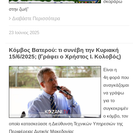
σκοράρω
στην ζωή"
Διαβάστε Περισσότερα
23
Ιούνιος
2025
Κόμβος Βατερού: τι συνέβη την Κυριακή
15/6/2025; (Γράφει ο Χρήστος Ι. Κολοβός)
Είναι η
4η φορά που
αναγκάζομαι
να γράψω
για το
συγκεκριμέν
ο κόμβο, τον
οποίο κατασκεύασε η Διεύθυνση Τεχνικών Υπηρεσιών της
Περιφέρειας Δυτικής Μακεδονίας