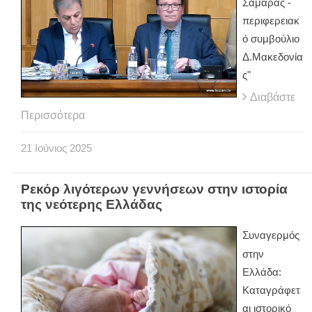
Σαμαράς -
περιφερειακ
ό συμβούλιο
Δ.Μακεδονία
ς"
Διαβάστε
Περισσότερα
21
Ιούνιος
2025
Ρεκόρ λιγότερων γεννήσεων στην ιστορία
της νεότερης Ελλάδας
Συναγερμός
στην
Ελλάδα:
Καταγράφετ
αι ιστορικό