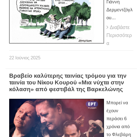
Γιάννη
Δερμεντζόγλ
ου…
Διαβάστε
Περισσότερ
α
22
Ιούνιος
2025
Βραβείο καλύτερης ταινίας τρόμου για την
ταινία του Νίκου Κουρού «Μια νύχτα στην
κόλαση» από φεστιβάλ της Βαρκελώνης
Μπορεί να
έχουν
περάσει 6
χρόνια από
το Φλεβάρη