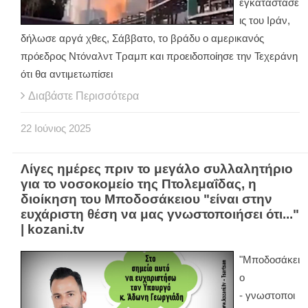
εγκαταστάσε
ις του Ιράν,
δήλωσε αργά χθες, Σάββατο, το βράδυ ο αμερικανός
πρόεδρος Ντόναλντ Τραμπ και προειδοποίησε την Τεχεράνη
ότι θα αντιμετωπίσει
Διαβάστε Περισσότερα
22
Ιούνιος
2025
Λίγες ημέρες πριν το μεγάλο συλλαλητήριο
για το νοσοκομείο της Πτολεμαΐδας, η
διοίκηση του Μποδοσάκειου "είναι στην
ευχάριστη θέση να μας γνωστοποιήσει ότι..."
| kozani.tv
"Μποδοσάκει
ο
- γνωστοποι