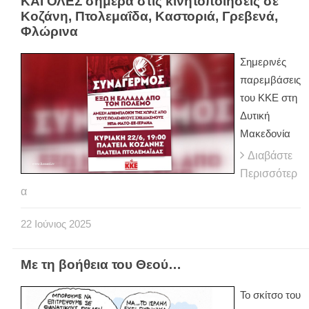
ΚΑΙ ΟΛΕΣ σήμερα στις κινητοποιήσεις σε
Κοζάνη, Πτολεμαΐδα, Καστοριά, Γρεβενά,
Φλώρινα
Σημερινές
παρεμβάσεις
του ΚΚΕ στη
Δυτική
Μακεδονία
Διαβάστε
Περισσότερ
α
22
Ιούνιος
2025
Με τη βοήθεια του Θεού…
Το σκίτσο του