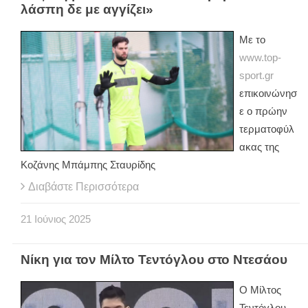
λάσπη δε με αγγίζει»
Με το
www.top-
sport.gr
επικοινώνησ
ε ο πρώην
τερματοφύλ
ακας της
Κοζάνης Μπάμπης Σταυρίδης
Διαβάστε Περισσότερα
21
Ιούνιος
2025
Νίκη για τον Μίλτο Τεντόγλου στο Ντεσάου
Ο Μίλτος
Τεντόγλου