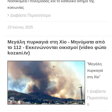
Νοσοκομείο Πτολεμαΐδας και το καθολικό αίτημα της
κοινωνίας
Διαβάστε Περισσότερα
23
Ιούνιος
2025
Μεγάλη πυρκαγιά στη Χίο - Mηνύματα από
το 112 - Εκκενώνονται οικισμοί (video φώτο
kozani.tv)
"Μεγάλη
πυρκαγιά
στη Χίο"
Διαβάστε
Περισσότερ
α