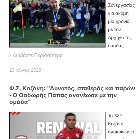
Συνεργασίας
για ακόμη
μία χρονιά
με τον
Αρχηγό της
ομάδας.
Διαβάστε Περισσότερα
23
Ιούνιος
2025
Φ.Σ. Κοζάνη: "Δυνατός, σταθερός και παρών
- Ο Θοδωρής Παπάς ανανέωσε με την
ομάδα"
Το Φ.Σ.
Κοζάνη
ανακοινώνει