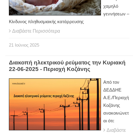
χαμηλό
γεννήσεων –
Κίνδυνος πληθυσμιακής κατάρρευσης
Διαβάστε Περισσότερα
21
Ιούνιος
2025
Διακοπή ηλεκτρικού ρεύματος την Κυριακή
22-06-2025 - Περιοχή Κοζάνης
Από τον
ΔΕΔΔΗΕ
Α.Ε./Περιοχή
Κοζάνης
ανακοινώνετ
αι ότι:
Διαβάστε