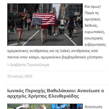
Και όμως!
Παρά τις
αρνητικές
διεθνείς,
ευρωπαϊκές,
εσωτερικές
κυβερνητικές
αμερικάνικες αντιδράσεις και τις λαϊκές αντιδράσεις από
παντού στον κόσμο, αμερικάνικα βομβαρδιστικά χτύπησαν
Διαβάστε Περισσότερα
23
Ιούνιος
2025
Ιωνικός Περιοχής Βαθυλάκκου: Ανανέωσε ο
αρχηγός Χρήστος Ελευθεριάδης
Ανανέωση