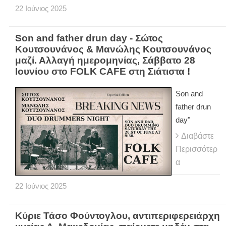
22
Ιούνιος
2025
Son and father drun day - Σώτος
Κουτσουνάνος & Μανώλης Κουτσουνάνος
μαζί. Αλλαγή ημερομηνίας, Σάββατο 28
Ιουνίου στο FOLK CAFE στη Σιάτιστα !
Son and
father drun
day"
Διαβάστε
Περισσότερ
α
22
Ιούνιος
2025
Κύριε Τάσο Φούντογλου, αντιπεριφερειάρχη