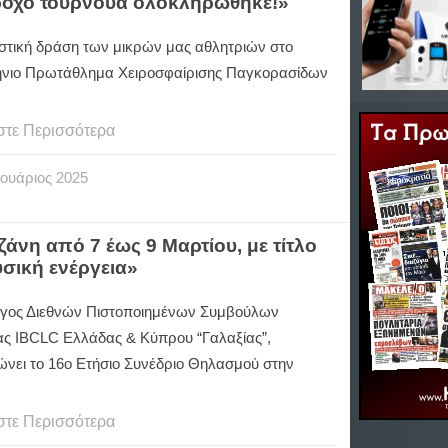
ροχο τουρνουά ολοκληρώθηκε!»
στική δράση των μικρών μας αθλητριών στο
νιο Πρωτάθλημα Χειροσφαίρισης Παγκορασίδων
στε Περισσότερα
ουάριος
2025
άνη από 7 έως 9 Μαρτίου, με τίτλο
σική ενέργεια»
γος Διεθνών Πιστοποιημένων Συμβούλων
ας IBCLC Ελλάδας & Κύπρου “Γαλαξίας”,
ώνει το 16ο Ετήσιο Συνέδριο Θηλασμού στην
στε Περισσότερα