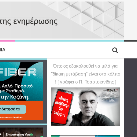
ΙΑ
Όποιος εξακολουθεί να μιλά για
"δίκαιη μετάβαση" είναι στο κόλπο
! [ γράφει ο Π. Τσαρτσιανίδης ]