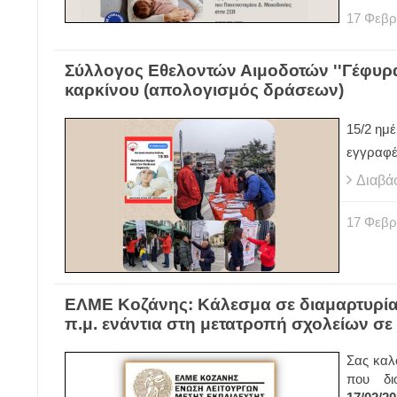
17
Φεβρ
Σύλλογος Εθελοντών Αιμοδοτών ''Γέφυρα
καρκίνου (απολογισμός δράσεων)
15/2 ημέ
εγγραφέ
Διαβά
17
Φεβρ
ΕΛΜΕ Κοζάνης: Κάλεσμα σε διαμαρτυρία
π.μ. ενάντια στη μετατροπή σχολείων σε
Σας καλ
που δ