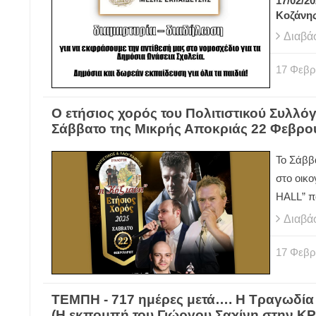
17/02/2
Κοζάνη
Διαβά
17
Φεβρ
Ο ετήσιος χορός του Πολιτιστικού Συλλό
Σάββατο της Μικρής Αποκριάς 22 Φεβρο
Το Σάββ
στο οικ
HALL” π
Διαβά
17
Φεβρ
ΤΕΜΠΗ - 717 ημέρες μετά…. Η Τραγωδία
(Η εκπομπή του Γιώργου Σαχίνη στην Κ