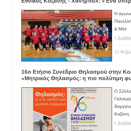
Εθνικός Κοζάνης - Χάντμπολ: «Ένα υπέ
Η αγωνι
Πανελλή
& Mini
Διαβά
17
Φεβρ
16ο Ετήσιο Συνέδριο Θηλασμού στην Κοζ
«Μητρικός Θηλασμός: η πιο πολύτιμη φυ
Ο Σύλλο
Γαλουχί
διοργαν
Κοζάνη
Διαβά