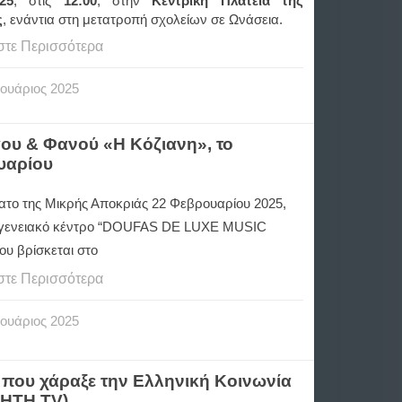
025
, στις
12:00
, στην
Κεντρική Πλατεία της
ς
, ενάντια στη μετατροπή σχολείων σε Ωνάσεια.
στε Περισσότερα
ουάριος
2025
γου & Φανού «Η Κόζιανη», το
υαρίου
ατο της Μικρής Αποκριάς 22 Φεβρουαρίου 2025,
ογενειακό κέντρο “DOUFAS DE LUXE MUSIC
ου βρίσκεται στο
στε Περισσότερα
ουάριος
2025
 που χάραξε την Ελληνική Κοινωνία
ΡΗΤΗ TV)